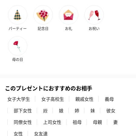
ハンドクリーム3本セッ
シャワージェル＆ハン
シャワージェ
ト【ありがとう】
ドクリーム（ピンクグ
ドクリーム（
（1,100円）
レープフルーツ）
ッシュローズ）（
パーティー
記念日
お礼
お祝い
（2,145円）
円）
リラックスグッズ
母の日
リラックスグッズを同梱してお届けします。
このプレゼントにおすすめのお相手
女子大学生
女子高校生
親戚女性
義母
部下女性
姪
娘
姉
妹
彼女
同僚女性
上司女性
祖母
母親
妻
かき氷入浴剤4点セット
かき氷入浴剤4点セット
バスフラワー
（ブルー）（748円）
（イエロー）（748円）
【Thank you】
女性
女友達