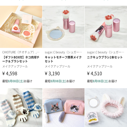
に使用。
②パウダーブラシ（シェーディングブラシ）
フェイスラインに沿ってシェーディングを入れる際に使用。斜め
にカットされた部分をフェイスラインに沿わせると綺麗に陰影が
作れます。
③アイシャドウブラシ1（大）
アイホールにふわっとのせるのに便利なブラシ。ブラシを左右に
ワイパーの様に動かしながら塗ると綺麗なグラデーションが作れ
ます。
④アイシャドウブラシ2（小）
目のキワなど細かな部分に。目頭から目尻に向けて、ブラシをワ
イパーの様に細かく動かしながら塗ると綺麗なグラデーションが
作れます。
⑤アイブロウブラシ1