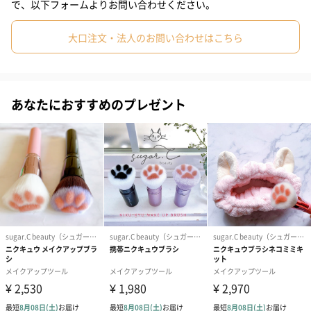
で、以下フォームよりお問い合わせください。
のでクリスマスのギフトとしても人気です。
大口注文・法人のお問い合わせはこちら
プロ仕様のメイクブラシ
あなたにおすすめのプレゼント
持ち手が長く安定感のあるプロ仕様のメイクブラシなので、初心
者の方でも綺麗にメイクを仕上げることができます。
フェイスブラシは毛量も多く優しい肌触り。パウダー含みもよく
肌にふわっとのせることができるので、メイクがナチュラルにキ
レイに仕上がります。
おすすめの使い方
⓵チークブラシ
ベースメイクの仕上げのパウダーやチークをふんわりとのせる際