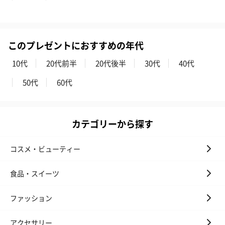
円）
このプレゼントにおすすめの年代
ハンドタオル・ハンカチ
10代
20代前半
20代後半
30代
40代
ハンドタオル・ハンカチを同梱してお届けいたします。ギフトへ
の＋αにおすすめです。
50代
60代
カテゴリーから探す
コスメ・ビューティー
食品・スイーツ
花束ハンドタオル（ピ
花束ハンドタオル（ブ
花束ハンドタ
ンク）（1,760円）
ルー）（1,760円）
ワイト）（1,7
ファッション
アクセサリー