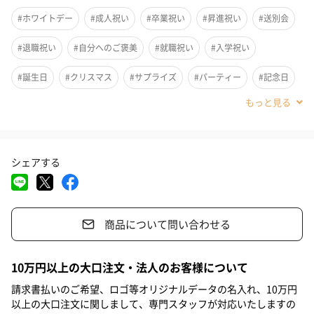
#ホワイトデー
#成人祝い
#卒業祝い
#昇進祝い
#送別会
#退職祝い
#自分へのご褒美
#就職祝い
#入学祝い
#誕生日
#クリスマス
#サプライズ
#パーティー
#記念日
#お礼
#お祝い
#母の日
#女子大学生
#女子高校生
#親戚女性
#義母
#部下女性
#姪
#娘
#姉
#妹
シェアする
#彼女
#同僚女性
#上司女性
#祖母
#母親
#妻
#女性
#女友達
#10代
#20代前半
#20代後半
#30代
商品について問い合わせる
#40代
#50代
#60代
使うたびにキラキラと輝く
10万円以上の大口注文・法人のお客様について
キラキラと輝くダイアモンドモチーフのビーズがぎっしりと詰ま
請求書払いのご希望、ロゴ等オリジナルデータの名入れ、10万円
以上の大口注文に関しまして、専門スタッフが対応いたしますの
ったメイクブラシ7本セットです。キラキラ輝き雪のようでもある