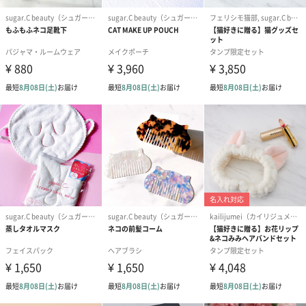
眉のラインを描くのに便利なブラシ。眉尻から眉頭に向かってぼ
かしていくと、ナチュラルな眉に仕上がります。
パウダーだけで描くのが難しい方は、まずアイブロウペンシルで
眉のガイドラインを描いてから、こちらのブラシでぼかしていく
と仕上がりが綺麗です。
⑥アイブロウブラシ2（ぼかしブラシ）
眉をふんわりぼかすのに便利なブラシです。アイブロウブラシ1で
眉の形が完成したら、最後にこちらのブラシで眉全体をぼかす
と、さらにナチュラルで綺麗な眉に仕上がります。特に眉頭をし
っかりとぼかすようにしましょう。
⑦ノーズシャドウブラシ
丸みを帯びたカッティングのブラシが顔の凹凸にフィット。ノー
ズシャドウを入れて顔の陰影を強調し、立体的な仕上がりにしま
す。またハイライトブラシとして使用するのもおすすめです。