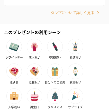
タンプについて詳しく見る
このプレゼントの利用シーン
ゼリーバウム カット
麦わらパンダバウム
3層デザート 
（レモン＆紅茶）（432
（バナナ味）（540円）
ェ〜国産フル
円）
り〜 3号（86
ホワイトデー
成人祝い
卒業祝い
昇進祝い
スキンケアグッズ
スキンケアグッズを同梱してお届けします。
送別会
退職祝い
自分へのご褒美
就職祝い
入学祝い
誕生日
クリスマス
サプライズ