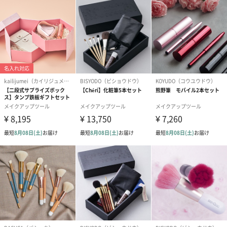
ぱっちり目と今っぽい美眉の作り方
お手入れ方法
毛の部分の汚れが気になる場合はぬるま湯で洗い、水気を切り毛
先を整えてから自然乾燥してください。ブラシ軸の部分の汚れは
布等で拭き取るようにしてください。
sugar.C beauty（シュガーシービューティー）
可愛いアイテムでもっとメイク時間を楽しんでもらいたいという
願いからヘアメイクアーティスト新見千晶とMaison de selaviとコ
ラボして生まれたブランドです。
女性の毎日は色々あるけれど、可愛いメイクアイテムや美容グッ