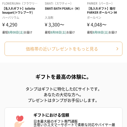
ぬいぐるみ
愛らしいぬいぐるみを同梱してお届けします。
誕生日・記念日・出産祝いなどのシーンにおすすめです。
価格帯の近いプレゼントをもっと見る
ギフトを最高の体験に。
フラワーテディベア
テディベア（バニラ）
テディベア（
（2,390円）
（1,760円）
ル）（1,760円
タンプはギフトに特化したECサイトです。
あなたの大切な方へ。
プレゼントはタンプがお手伝いします。
紅茶・コーヒー・スイーツ
ギフトにおける信頼
紅茶・コーヒー・スイーツを同梱してお届けいたします。ギフト
日本最大級のギフト専門通販
への＋αにおすすめです。
手厚いカスタマーサポートで柔軟な対応やバイヤー厳