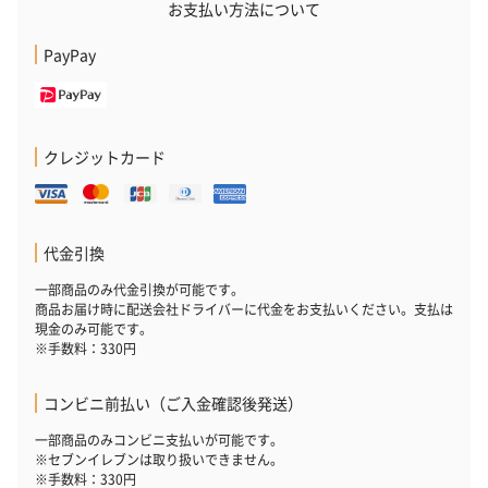
※20歳未満の方への酒類の販売はいたしません。
お支払い方法について
PayPay
クレジットカード
プレミアムビール イネ
実楽山田錦 特別純米
ジョニ－ウォ
ディット（712円）
酒（655円）
ブラック１２年（
代金引換
円）
一部商品のみ代金引換が可能です。
商品お届け時に配送会社ドライバーに代金をお支払いください。支払は
現金のみ可能です。
おつまみ・その他
※手数料：330円
お酒にぴったりのおつまみ・サプリを同梱してお届けいたしま
す。
コンビニ前払い（ご入金確認後発送）
一部商品のみコンビニ支払いが可能です。
※セブンイレブンは取り扱いできません。
※手数料：330円