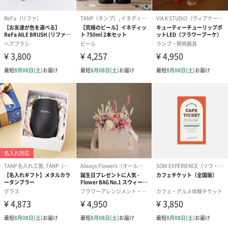
ブライダルロリポップ
ブライダルロリポップ
夫婦箸と箸置
ドレス（いちご味)
タキシード（コーラ味)
（2,420円）
（1,122円）
（1,122円）
生花
生花のブーケを同梱します。
※9-15時にご注文いただく場合、最短のお届け可能日が通常より
も1日遅くなります。
シーズンブーケ（ひま
ブーケ（ホワイトグリ
ブーケ（ピン
わり）（1,880円）
ーン）（1,650円）
（1,650円）