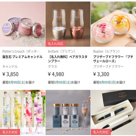
ドライフラワー・プリザーブドフラワー
自然のお花で作ったドライフラワー・プリザーブドフラワーを同
梱します。
一部花材が写真と異なる場合がございます。予めご了承くださ
い。パッケージに入れてお届けします。
プリザーブドフラワー
プリザーブドフラワー
アミュレット 
ブーケ（ピンク）
ブーケ（ブルー）
ク）（1,500円
（2,580円）
（2,580円）