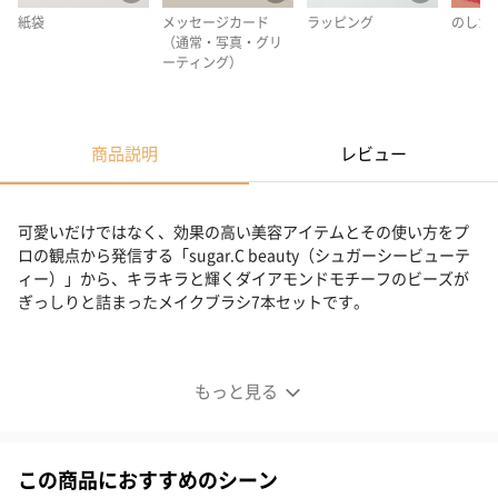
紙袋
メッセージカード
ラッピング
のしカ
（通常・写真・グリ
ーティング）
商品説明
レビュー
可愛いだけではなく、効果の高い美容アイテムとその使い方をプ
ロの観点から発信する「sugar.C beauty（シュガーシービューテ
ィー）」から、キラキラと輝くダイアモンドモチーフのビーズが
ぎっしりと詰まったメイクブラシ7本セットです。
ダイヤモンドブラシ7本セット
もっと見る
この商品におすすめのシーン