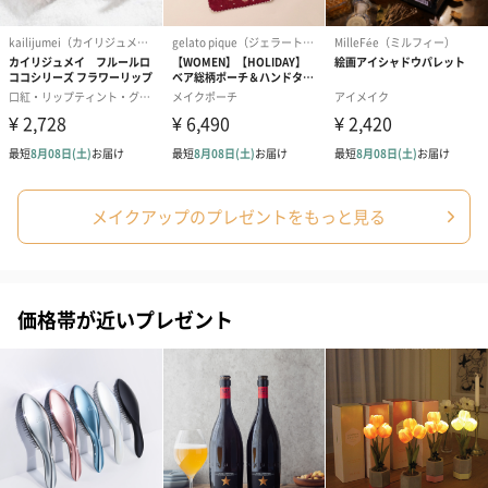
結婚祝い（御結婚御
出産祝い（御出産御
内祝い_蝶結び
祝）（110円）
祝）（110円）
（110円）
結婚祝いちょい足しギフト
メイクアップのプレゼントをもっと見る
結婚祝いギフトへの＋αにおすすめです。新生活を彩るギフトオプ
ションをご用意いたしました。
商品と同梱してお届けいたします。
価格帯が近いプレゼント