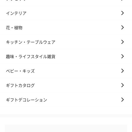
キャンドル・お香
インテリア
キャンドル・お香を同梱してお届けいたします。
花・植物
キッチン・テーブルウェア
趣味・ライフスタイル雑貨
ベビー・キッズ
フラッグカプセル：イ
フラッグカプセル：イ
ショートイン
ンセンススティック
ンセンススティック
（GRAPE AND
ギフトカタログ
（END）（880円）
（St.OSMANTHUS）
（880円）
（880円）
ギフトデコレーション
お酒
お酒を同梱してお届けいたします。