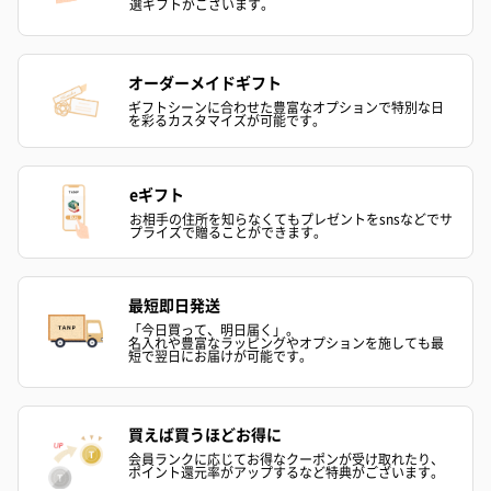
選ギフトがございます。
オーダーメイドギフト
ギフトシーンに合わせた豊富なオプションで特別な日
を彩るカスタマイズが可能です。
eギフト
アールグレイ（HAPPY
アールグレイティー
フルーツティー
お相手の住所を知らなくてもプレゼントをsnsなどでサ
BIRTHDAY TO YOU）
（660円）
円）
プライズで贈ることができます。
（660円）
最短即日発送
「今日買って、明日届く」。
名入れや豊富なラッピングやオプションを施しても最
短で翌日にお届けが可能です。
スイーツ
スイーツを同梱してお届けいたします。ギフトへの＋αにおすすめ
買えば買うほどお得に
です。
会員ランクに応じてお得なクーポンが受け取れたり、
ポイント還元率がアップするなど特典がございます。