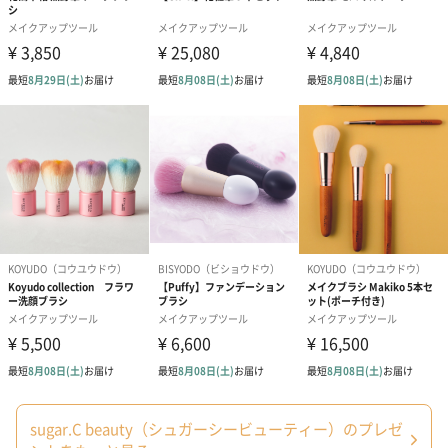
商品オプション情報
紙袋
お渡し用の紙袋です。
商品に合わせたサイズをお届けします。
あり（280円）
メッセージカード（通常・写真・グリーティング）
誕生日や結婚祝い・出産祝いなど、様々なシーンのメッセージカ
sugar.C beauty（シュガーシービューティー）のプレゼ
ードを同梱します。