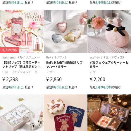
コットン巾着 【誕生
コットン巾着 【誕生
コットン巾着 
日】（グレー）M（550
日】（スモーキーピン
とう】 M（55
円）
ク）M（550円）
のしカード
商品の形質上、のしを直接添付できない商品にのし風のカードを
同梱します。
※のし下はご記入いただけません。
※カードのデザインは一部変更する場合があります。