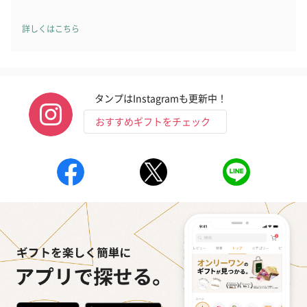
詳しくはこちら
いぶりがっことチーズ
ごろっとうまみ チーズ
しょっつるナッ
のオイル漬（981円）
のオイル漬（塩麹&レモ
円）
タンプはInstagramも更新中！
ン）（981円）
おすすめギフトをチェック