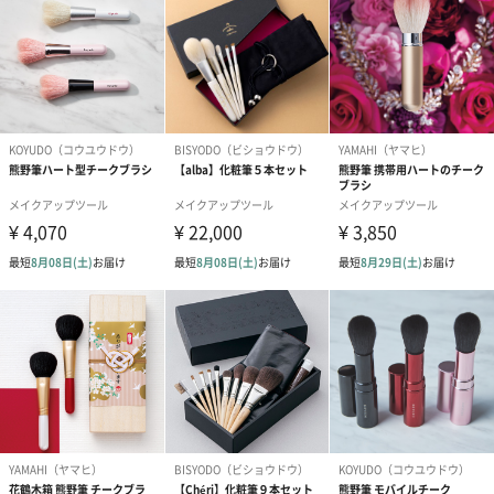
サイズ
チークブラシ：長さ210mm×幅22mm
パウダーブラシ（シェーディングブラシ）：長さ
200mm×幅20mm
アイシャドウブラシ1（大）：長さ180mm×幅7mm
アイシャドウブラシ2（小）：長さ182mm×幅5mm
アイブロウブラシ1：長さ179mm×幅7mm
アイブロウブラシ2（ぼかしブラシ）：長さ178mm×
幅5mm
ノーズシャドウブラシ：長さ187mm×幅7mm
本体重量
77ｇ
パッケージ外
プラスチック製筒
装
パッケージ外
直径50mm×高さ230mm
装サイズ
パッケージ全
90ｇ
体重量
製造国
中国