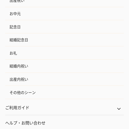
出産祝い
お中元
おつまみ・その他
記念日
お酒にぴったりのおつまみ・サプリを同梱してお届けいたしま
す。
結婚記念日
お礼
結婚内祝い
出産内祝い
その他のシーン
いぶりがっことチーズ
ごろっとうまみ チーズ
しょっつるナッ
のオイル漬（981円）
のオイル漬（塩麹&レモ
円）
ン）（981円）
ご利用ガイド
ヘルプ・お問い合わせ