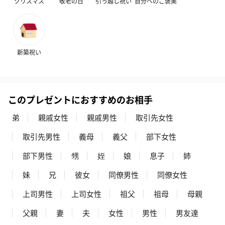
クリスマス
敬老の日
引っ越し祝い
自分へのご褒美
フラワーテディベア
テディベア（バニラ）
テディベア（
（2,390円）
（1,760円）
ル）（1,760円
新築祝い
紅茶・コーヒー・スイーツ
紅茶・コーヒー・スイーツを同梱してお届けいたします。ギフト
このプレゼントにおすすめのお相手
への＋αにおすすめです。
弟
親戚女性
親戚男性
取引先女性
取引先男性
義母
義父
部下女性
部下男性
甥
姪
娘
息子
姉
妹
兄
彼女
同僚男性
同僚女性
上司男性
上司女性
祖父
祖母
母親
アールグレイ（HAPPY
アールグレイティー
フルーツティー
BIRTHDAY TO YOU）
（660円）
円）
父親
妻
夫
女性
男性
男友達
（660円）