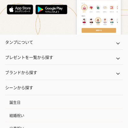
フラッグカプセル：イ
フラッグカプセル：イ
ショートイン
ンセンススティック
ンセンススティック
（GRAPE AND
（END）（880円）
（St.OSMANTHUS）
（880円）
（880円）
タンプについて
お酒
お酒を同梱してお届けいたします。
プレゼントを一覧から探す
※20歳未満の方への酒類の販売はいたしません。
ブランドから探す
シーンから探す
誕生日
結婚祝い
プレミアムビール イネ
実楽山田錦 特別純米
ジョニ－ウォ
ディット（712円）
酒（655円）
ブラック１２年（
円）