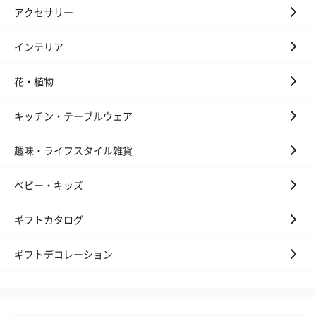
アクセサリー
スキンケアグッズ
スキンケアグッズを同梱してお届けします。
インテリア
花・植物
キッチン・テーブルウェア
趣味・ライフスタイル雑貨
ハンドクリーム3本セッ
シャワージェル＆ハン
シャワージェ
ベビー・キッズ
ト【ありがとう】
ドクリーム（ピンクグ
ドクリーム（
（1,100円）
レープフルーツ）
ッシュローズ）（
ギフトカタログ
（2,145円）
円）
ギフトデコレーション
リラックスグッズ
リラックスグッズを同梱してお届けします。