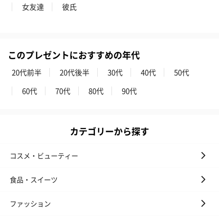
女友達
彼氏
このプレゼントにおすすめの年代
スイーツ
スイーツを同梱してお届けいたします。ギフトへの＋αにおすすめ
20代前半
20代後半
30代
40代
50代
です。
60代
70代
80代
90代
カテゴリーから探す
コスメ・ビューティー
ゼリーバウム カット
麦わらパンダバウム
3層デザート 
食品・スイーツ
（レモン＆紅茶）（432
（バナナ味）（540円）
ェ〜国産フル
円）
り〜 3号（86
ファッション