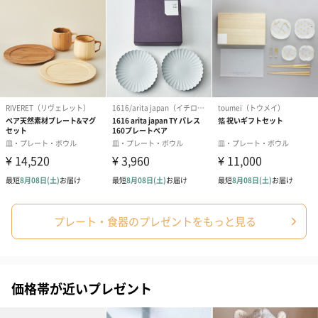
写真付きメッセージカ
写真付きメッセージカ
【誕生日】Hap
ード（680円）
ード（Thank you）ピ
Birthday ホ
ンク（680円）
刷なし）（11
ラッピング
ギフトラッピングを施してお届けします。
プレート・食器のプレゼントをもっと見る
価格帯が近いプレゼント