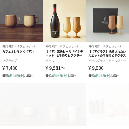
に入れてお届けします。
ナチュラル志向の女性を中心に、ご結婚祝いなどのギフトとして
ご利用いただいております。また退職祝い、木婚式、父の日、母
の日、引っ越し祝いなどにもおすすめです。
｢松は千歳を契り、竹は万代を契る｣
RIVERETの商品はすべて天然の竹で作られております。古来より
縁起物の象徴とされてきた竹は、その強靭な萌芽力、成長力、常
緑のすがすがしく力強い姿、そして枯渇することの無い地下茎の
豊かな広がり、なにをとってみても無限の成長と繁栄に繋がるも
ので、慶祝の儀にふさわしいめでたいものとされております。
機能性について