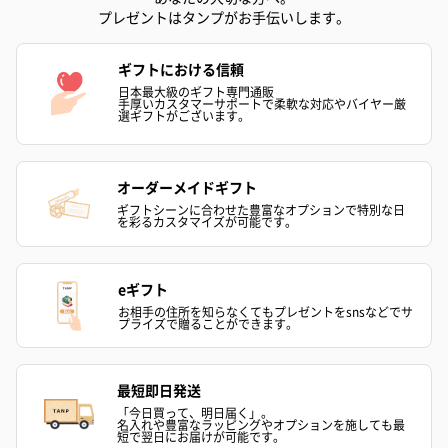
プレゼントはタンプがお手伝いします。
ギフトにおける信頼
日本最大級のギフト専門通販
手厚いカスタマーサポートで柔軟な対応やバイヤー厳
選ギフトがございます。
シーズンブーケ（ひま
ブーケ（ホワイトグリ
ブーケ（ピン
オーダーメイドギフト
わり）（1,880円）
ーン）（1,650円）
（1,650円）
ギフトシーンに合わせた豊富なオプションで特別な日
を彩るカスタマイズが可能です。
ドライフラワー・プリザーブドフラワー
eギフト
自然のお花で作ったドライフラワー・プリザーブドフラワーを同
お相手の住所を知らなくてもプレゼントをsnsなどでサ
梱します。
プライズで贈ることができます。
一部花材が写真と異なる場合がございます。予めご了承くださ
い。パッケージに入れてお届けします。
最短即日発送
「今日買って、明日届く」。
名入れや豊富なラッピングやオプションを施しても最
短で翌日にお届けが可能です。