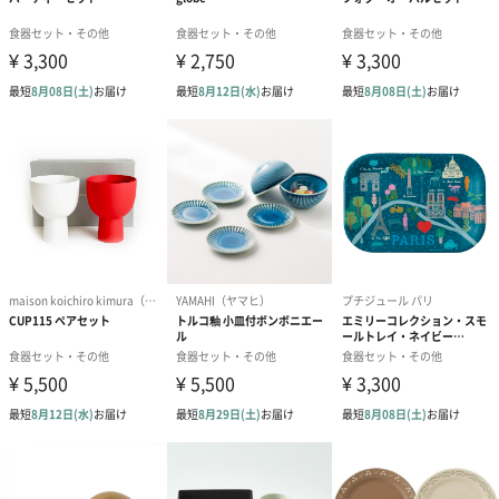
て、現在の美しいラインと繊細なフォルムを創り出すことが可能
となりました。
天然素材の美しさと、卓越した職人の技をより深く鮮明に伝える
ためのデザイン。しっくりと手に馴染むこだわりの曲線と、盛り
付ける食材を引き立てる自然の風合い、デザイン性だけにとらわ
れることなく、普段使いとしてさまざまなシーンに溶け込む、今
までにないナチュラルテーブルウェアを提案します。
商品詳細情報
原材料
天然孟宗竹
本体サイズ
直径216mm×高さ14mm
パッケージ外
直方体化粧箱
装
外装サイズ
縦260mm×横260mm×高さ100mm