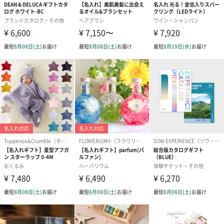
短冊のし
商品の形質上、短冊型の熨斗紙で対応させていただいておりま
す。
セット商品をご購入時に短冊のしオプションを選択された場合、
いずれかの商品1つに短冊のしを付けてお届けします。
結婚祝い（結婚御祝）
出産祝い（御出産祝）
金銀結び切り(
（110円）
（110円）
い用)（寿）（1
結婚祝いちょい足しギフト
結婚祝いギフトへの＋αにおすすめです。新生活を彩るギフトオプ