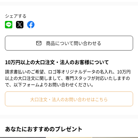
#息子
#姉
#妹
#兄
#彼女
#同僚男性
#同僚女性
木製食器の多くは、素材の性質上、素朴で厚ぼったい印象のデザ
シェアする
#上司男性
#上司女性
#祖父
#祖母
#母親
#父親
インが多く、ギフトとしてはあまりスマートではない印象でし
た。
#妻
#夫
#女性
#男性
#男友達
#女友達
#彼氏
商品について問い合わせる
#20代前半
#20代後半
#30代
#40代
#50代
#60代
天然素材のナチュラル感を保ちつつ、よりスタイリッシュな印象
の商品となることを目指し、シンプルかつ洗練されたカーブ形状
#70代
#80代
#90代
や、高級感を感じさせるリム部分の幅と角度をデザイン設計。天
10万円以上の大口注文・法人のお客様について
然素材のぬくもりを感じつつ、スマートに贈ることのできるおし
請求書払いのご希望、ロゴ等オリジナルデータの名入れ、10万円
ゃれな食器として、現在のシルエットが生まれました。
以上の大口注文に関しまして、専門スタッフが対応いたしますの
で、以下フォームよりお問い合わせください。
大口注文・法人のお問い合わせはこちら
おしゃれなカラー
カラーは天然素材本来の色味をいかした高級感のあるホワイト
と、高温で燻すことで色を変化させた趣のある色合いのブラウン
あなたにおすすめのプレゼント
をご用意。「RIVERET（リヴェレット）」オリジナルギフトBOX