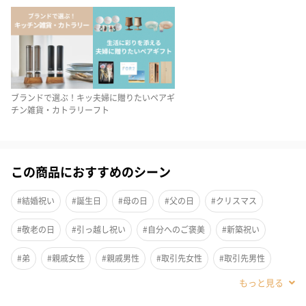
ブランドで選ぶ！キッ
夫婦に贈りたいペアギ
チン雑貨・カトラリー
フト
この商品におすすめのシーン
油もの、色の濃いお料理にも安心して使えるナチュラル食器。盛
#結婚祝い
#誕生日
#母の日
#父の日
#クリスマス
り付ける料理の邪魔をしないシンプルなデザイン。メイン料理は
もちろん、おしゃれなデザートプレートとしてのご使用もおすす
#敬老の日
#引っ越し祝い
#自分へのご褒美
#新築祝い
めです。
#弟
#親戚女性
#親戚男性
#取引先女性
#取引先男性
#義母
#義父
#部下女性
#部下男性
#甥
#姪
#娘
天然素材食器×スマートなデザイン