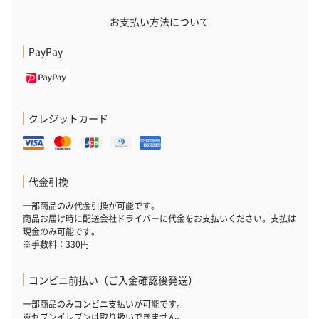
お支払い方法について
PayPay
クレジットカード
かき氷入浴剤4点セット
かき氷入浴剤4点セット
バスフラワー
（ブルー）（748円）
（イエロー）（748円）
【Thank you】
円）
代金引換
一部商品のみ代金引換が可能です。
商品お届け時に配送会社ドライバーに代金をお支払いください。支払は
ハンドタオル・ハンカチ
現金のみ可能です。
※手数料：330円
ハンドタオル・ハンカチを同梱してお届けいたします。ギフトへ
の＋αにおすすめです。
コンビニ前払い（ご入金確認後発送）
一部商品のみコンビニ支払いが可能です。
※セブンイレブンは取り扱いできません。