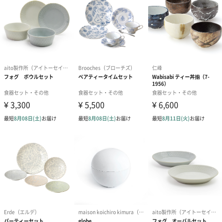
食洗機対応
RIVERET の食器は全て食洗機に対応。天然素材食器では稀にみ
る、食器洗い乾燥機耐性テストに合格しております。もちろん陶
器やガラス製食器と変わらず、食器用中性洗剤で洗うことが可能
です。
※ 推奨温水設定 70℃以下。
※ 研磨剤・漂白剤等が含まれた食洗機用洗剤はご使用できませ
ん。
※耐熱温度：70℃以下。
RIVERET（リヴェレット）
RIVERETでは1988年より研究開発を始め、竹の育成から製材、加
工技術まですべてを一から見直し、さまざまな試行錯誤によっ