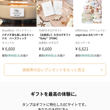
ションをご用意いたしました。
商品と同梱してお届けいたします。
ブライダルロリポップ
ブライダルロリポップ
夫婦箸と箸置
ドレス（いちご味)
タキシード（コーラ味)
（2,420円）
（1,122円）
（1,122円）
価格帯の近いプレゼントをもっと見る
生花
生花のブーケを同梱します。
ギフトを最高の体験に。
※9-15時にご注文いただく場合、最短のお届け可能日が通常より
も1日遅くなります。
タンプはギフトに特化したECサイトです。
あなたの大切な方へ。