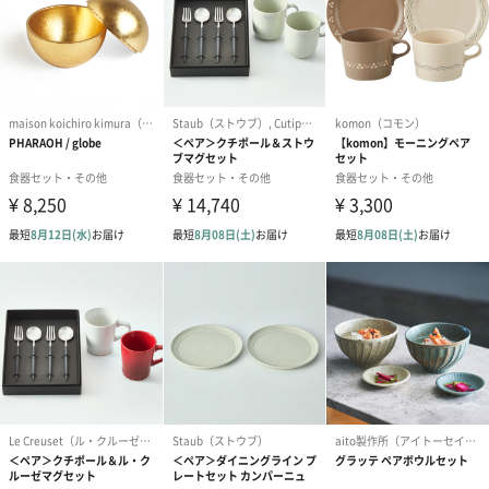
本体重量
260g
外装を含めた
450g
全体重量
パッケージ内
保証書兼取扱説明書
同梱物
原産国
日本
木地：中国
仕上げ・塗り：日本
※全工程 自社工場にて製造
特記事項
・食洗機対応
※ 推奨温水設定 70℃以下
※ 研磨剤・漂白剤等が含まれた食洗機用洗剤はご使
用できません。
・耐熱温度：70℃以下
・6か月間のメーカー保証
商品オプション情報