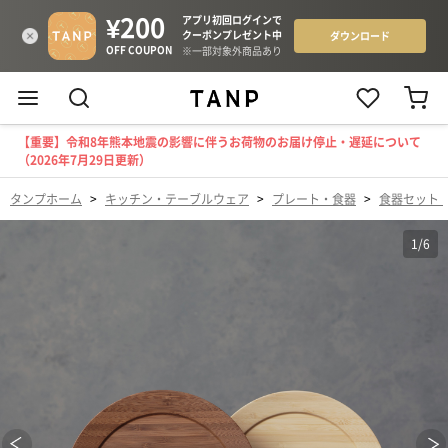
【重要】令和8年熊本地震の影響に伴うお荷物のお届け停止・遅延について
（2026年7月29日更新）
タンプホーム
>
キッチン・テーブルウェア
>
プレート・食器
>
食器セット
1
/
6