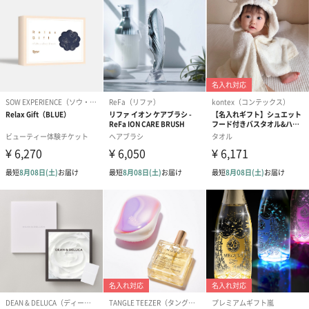
リボン付きバッグ（クリーム）
リボン付きバッグ（グレー）
XL（350円）
XL（350円）
包装紙
包装紙または風呂敷でラッピングを施してお届けいたします。
ゴールド（リッチリボ
ピンク（リッチリボ
ライトブルー
ン）（680円）
ン）（680円）
ザ）（680円）