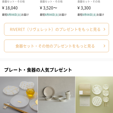
お届けボックスオプション
配送用のダンボールを装飾いたします。お相手のご住所に直接お
送りする際に人気のオプションです。お相手に直接手渡しする場
合は、紙袋との併用もおすすめです。
RIVERET（リヴェレット）のプレゼントをもっと見る
食器セット・その他のプレゼントをもっと見る
プレート・食器の人気プレゼント
ダンボール装飾（ひま
ダンボール装飾（チュ
ダンボール装
わり）（720円）
ーリップ）（720円）
イトピンク×
ト）（580円）
紙袋