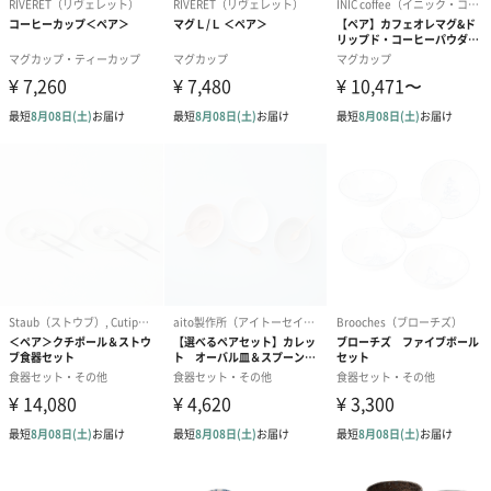
特許を取得したコーティング技術「ロハスコート」
ロハスコートとは、天然緑茶成分配合の塗料と、竹本来の持つフ
ィトンチッドの相乗効果で「大腸菌・黄色ブドウ球菌の抑制」を
実証した独自開発のコーティング技術です。RIVERET の食器は全
てこの新技術ロハスコートを実施し、より安心・安全な天然素材
食器を製造しております。
※全ての菌に対する抑制・永続的な効果を保証するものではあり
ません。
6層レイヤーコーティング
ワインやコーヒーなどの色移りや色染みを防ぐ、素材内部まで浸
透させる6層コーティングを実施。普段の食器と変わらず安心して
ご使用いただけます。