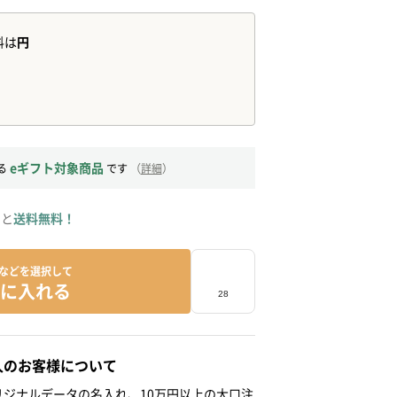
eギフト対象商品
る
です
（
詳細
）
ると
送料無料！
などを選択して
に入れる
人のお客様について
ジナルデータの名入れ、10万円以上の大口注