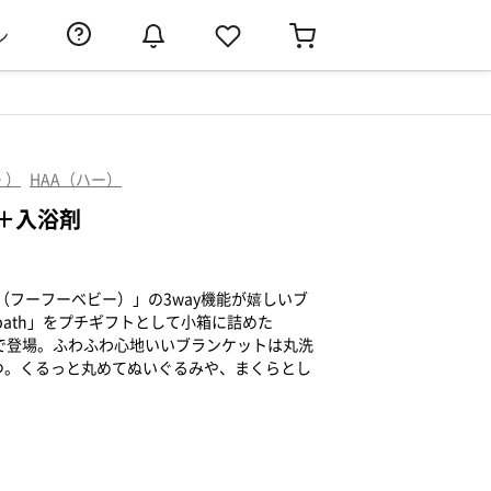
ン
 ）
HAA（ハー）
＋入浴剤
aby（フーフーベビー）」の3way機能が嬉しいブ
r bath」をプチギフトとして小箱に詰めた
がセットで登場。ふわふわ心地いいブランケットは丸洗
つ。くるっと丸めてぬいぐるみや、まくらとし