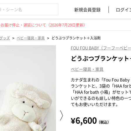
新規会員登録
ログイ
届け停止・遅延について（2026年7月29日更新）
>
>
グッズ
ベビー寝具・家具
どうぶつブランケット＋入浴剤
FOU FOU BABY（フーフーベビー
どうぶつブランケット
ベビー寝具・家具
カナダ生まれの「Fou Fou B
ランケットと、3袋の「HAA fo
「HAA for bath 小箱」
いができるのも嬉しい特色の一
てもお使いいただけます。
¥6,600
（税込）