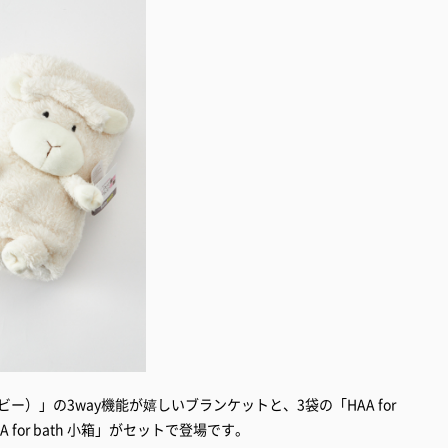
ベビー）」の3way機能が嬉しいブランケットと、3袋の「HAA for
for bath 小箱」がセットで登場です。