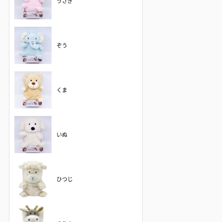
うさぎ
ぞう
くま
いぬ
ひつじ