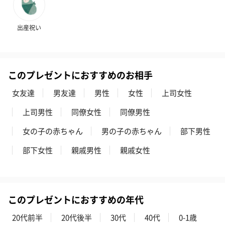
BIRTHDAY TO YOU）
（660円）
円）
（660円）
出産祝い
このプレゼントにおすすめのお相手
スイーツ
スイーツを同梱してお届けいたします。ギフトへの＋αにおすすめ
女友達
男友達
男性
女性
上司女性
です。
上司男性
同僚女性
同僚男性
女の子の赤ちゃん
男の子の赤ちゃん
部下男性
部下女性
親戚男性
親戚女性
このプレゼントにおすすめの年代
ゼリーバウム カット
麦わらパンダバウム
3層デザート 
（レモン＆紅茶）（432
（バナナ味）（540円）
ェ〜国産フル
20代前半
20代後半
30代
40代
0-1歳
円）
り〜 3号（86