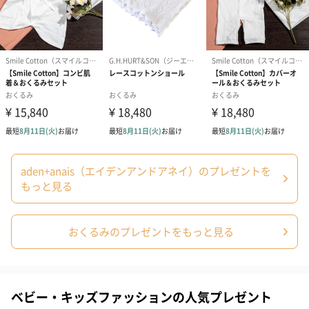
あり（280円）
aden+anais（エイデンアンドアネイ）のプレゼントを
もっと見る
メッセージカード（通常・写真・グリーティング）
誕生日や結婚祝い・出産祝いなど、様々なシーンのメッセージカ
ードを同梱します。
おくるみのプレゼントをもっと見る
メッセージカードや封筒のデザインは一部変更する場合がありま
す。
ベビー・キッズファッションの人気プレゼント