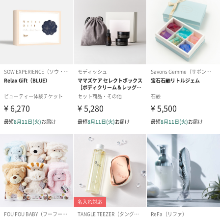
出産祝いギフトへの＋αにおすすめです。新生児〜1歳ごろまでの
赤ちゃん向けのアイテムをご用意しました。
商品と同梱してお届けいたします。
スタイ（ブルー）
ソックス（ピンク）
ソックス（ブ
（2,310円）
（1,650円）
（1,650円）
生花
生花のブーケを同梱します。
※9-15時にご注文いただく場合、最短のお届け可能日が通常より