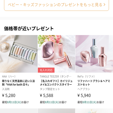
ベビー・キッズファッションのプレゼントをもっと見る
出産祝いちょい足しギフト
出産祝いギフトへの＋αにおすすめです。お母様にもお子様にも嬉
しいギフトオプションをご用意いたしました。
価格帯が近いプレゼント
商品と同梱してお届けいたします。
絵本&うさぎ（ピンク）
ノンカフェインフルー
葉酸入りデカ
（2,702円）
ツティー（562円）
ヒー（875円）
ベビーグッズ