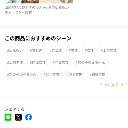
出産祝いにおすすめの
3~6ヶ月の出産祝い
キャラクター雑貨
この商品におすすめのシーン
#出産祝い
#女友達
#男友達
#男性
#女性
#上司女性
#上司男性
#同僚女性
#同僚男性
#女の子の赤ちゃん
「aden + anais（エイデンアンドアネイ）」を代表する、ガーゼ
#男の子の赤ちゃん
#部下男性
#部下女性
#親戚男性
素材のおくるみ。
#親戚女性
#20代前半
#20代後半
#30代
#40代
モスリンコットンは、長年おくるみとして使われてきた伝統的な
#0-1歳
#2歳
細かな織りの通気性のよい素材。
シェアする
ムレを防いでくれ赤ちゃん肌を健やかに保ち、体温調整が苦手な
赤ちゃんが快適に過ごせるようサポートしてくれます。