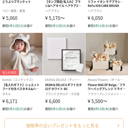
も1日遅くなります。
シーズンブーケ（ひま
ブーケ（ホワイトグリ
ブーケ（ピン
わり）（1,880円）
ーン）（1,650円）
（1,650円）
ドライフラワー・プリザーブドフラワー
自然のお花で作ったドライフラワー・プリザーブドフラワーを同
梱します。
一部花材が写真と異なる場合がございます。予めご了承くださ
い。パッケージに入れてお届けします。
価格帯の近いプレゼントをもっと見る