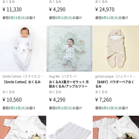
方々とその子供たちをやさしく包み、温かな時間をつくりたいと
願っています。
商品詳細情報
サイズ
約120cm×120cm
※製造の都合により若干の誤差が生じる場合がござい
ます。
素材
コットン100%
商品オプション情報
紙袋
お渡し用の紙袋です。
商品に合わせたサイズをお届けします。