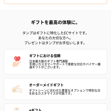
ギフトを最高の体験に。
タンプはギフトに特化したECサイトです。
プリザーブドフラワー
プリザーブドフラワー
アミュレット 
あなたの大切な方へ。
ブーケ（ピンク）
ブーケ（ブルー）
ク）（1,500円
プレゼントはタンプがお手伝いします。
（2,580円）
（2,580円）
ギフトにおける信頼
日本最大級のギフト専門通販
手厚いカスタマーサポートで柔軟な対応やバイヤー厳
ぬいぐるみ
選ギフトがございます。
愛らしいぬいぐるみを同梱してお届けします。
誕生日・記念日・出産祝いなどのシーンにおすすめです。
オーダーメイドギフト
ギフトシーンに合わせた豊富なオプションで特別な日
を彩るカスタマイズが可能です。
eギフト