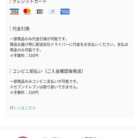
クレジットカード
代金引換
一部商品のみ代金引換が可能です。
商品お届け時に配送会社ドライバーに代金をお支払いください。支払は
花束ハンドタオル（ピ
花束ハンドタオル（ブ
花束ハンドタ
現金のみ可能です。
ンク）（1,760円）
ルー）（1,760円）
ワイト）（1,7
※手数料：330円
コンビニ前払い（ご入金確認後発送）
一部商品のみコンビニ支払いが可能です。
キャンドル・お香
※セブンイレブンは取り扱いできません。
※手数料：330円
キャンドル・お香を同梱してお届けいたします。
詳しくはこちら