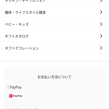
キッチン・テーブルウェア
リラックスグッズを同梱してお届けします。
趣味・ライフスタイル雑貨
ベビー・キッズ
ギフトカタログ
ギフトデコレーション
かき氷入浴剤4点セット
かき氷入浴剤4点セット
バスフラワー
（ブルー）（748円）
（イエロー）（748円）
【Thank you】
円）
お支払い方法について
PayPay
ハンドタオル・ハンカチ
ハンドタオル・ハンカチを同梱してお届けいたします。ギフトへ
の＋αにおすすめです。