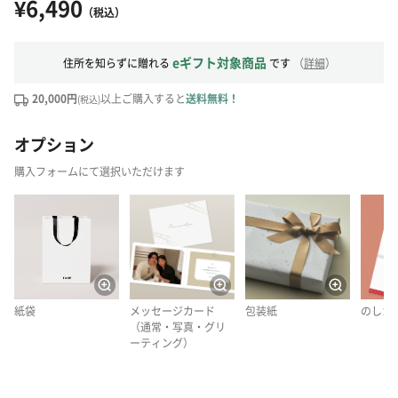
¥6,490
（税込）
eギフト対象商品
住所を知らずに贈れる
です
（
詳細
）
20,000円
以上ご購入すると
送料無料！
(税込)
オプション
購入フォームにて選択いただけます
紙袋
メッセージカード
包装紙
のしカ
（通常・写真・グリ
ーティング）