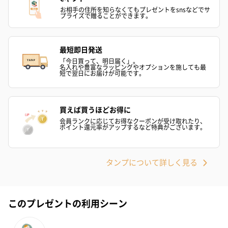
お相手の住所を知らなくてもプレゼントをsnsなどでサ
プライズで贈ることができます。
フラワーテディベア
テディベア（バニラ）
テディベア（
（2,390円）
（1,760円）
ル）（1,760円
最短即日発送
「今日買って、明日届く」。
名入れや豊富なラッピングやオプションを施しても最
短で翌日にお届けが可能です。
紅茶・コーヒー・スイーツ
買えば買うほどお得に
紅茶・コーヒー・スイーツを同梱してお届けいたします。ギフト
への＋αにおすすめです。
会員ランクに応じてお得なクーポンが受け取れたり、
ポイント還元率がアップするなど特典がございます。
タンプについて詳しく見る
このプレゼントの利用シーン
アールグレイ（HAPPY
アールグレイティー
フルーツティー