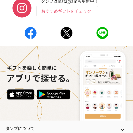
タンプはInstagramも更新中！
おすすめギフトをチェック
フラッグカプセル：イ
フラッグカプセル：イ
ショートイン
ンセンススティック
ンセンススティック
（GRAPE AND
（END）（880円）
（St.OSMANTHUS）
（880円）
（880円）
おつまみ・その他
お酒にぴったりのおつまみ・サプリを同梱してお届けいたしま
す。
タンプについて
いぶりがっことチーズ
ごろっとうまみ チーズ
しょっつるナッ