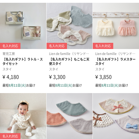
写真付きメッセージカ
写真付きメッセージカ
【誕生日】Hap
ード（680円）
ード（Thank you）ピ
Birthday ホ
ンク（680円）
刷なし）（11
包装紙
ラッピングを施してお届けいたします。