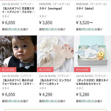
ゴールド（390円）
ピンク（390円）
グリーン（39
のしカード
商品の形質上、のしを直接添付できない商品にのし風のカードを
同梱します。
※のし下はご記入いただけません。
※カードのデザインは一部変更する場合があります。
結婚祝い（御結婚御
出産祝い（御出産御
内祝い_蝶結び
祝）（110円）
祝）（110円）
（110円）