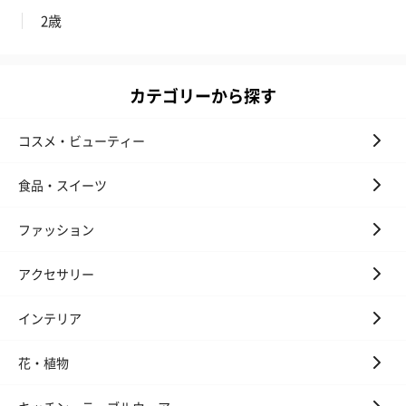
2歳
スキンケアグッズ
スキンケアグッズを同梱してお届けします。
カテゴリーから探す
コスメ・ビューティー
食品・スイーツ
ファッション
ハンドクリーム3本セッ
シャワージェル＆ハン
シャワージェ
アクセサリー
ト【ありがとう】
ドクリーム（ピンクグ
ドクリーム（
（1,100円）
レープフルーツ）
ッシュローズ）（
インテリア
（2,145円）
円）
花・植物
リラックスグッズ