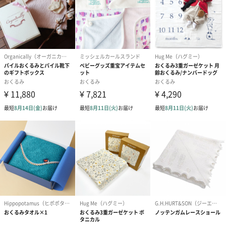
モロー反射防止
おくるみで包むことにより、外からの刺激を感じた時に起こるモ
ロー反射の防止にも役立ちます。
体温調節
赤ちゃんは体温調節が苦手と言われています。冷房や冬の寒さ、
外出などの気温差がある場合は、おくるみを使って体温調節をサ
ポートすることができます。
「aden + anais（エイデンアンドアネイ）」
「aden + anais」は、2006年にレーガン モヤ ジョーンズがニュー
ヨークで立ち上げたベビー＆キッズ ライフスタイルブランドで
す。シンプルで実用的な商品設計とデザインで、子育てに携わる