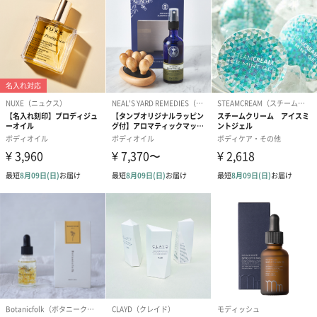
自然のお花で作ったドライフラワー・プリザーブドフラワーを同
梱します。
一部花材が写真と異なる場合がございます。予めご了承くださ
い。パッケージに入れてお届けします。
プリザーブドフラワー
プリザーブドフラワー
アミュレット 
ブーケ（ピンク）
ブーケ（ブルー）
ク）（1,500円
（2,580円）
（2,580円）
ぬいぐるみ
愛らしいぬいぐるみを同梱してお届けします。
誕生日・記念日・出産祝いなどのシーンにおすすめです。