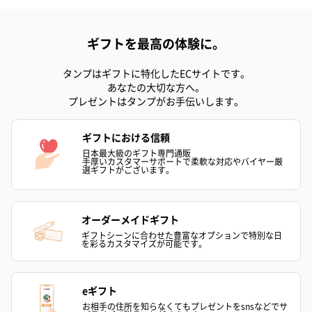
ハンドタオル・ハンカチ
ギフトを最高の体験に。
ハンドタオル・ハンカチを同梱してお届けいたします。ギフトへ
の＋αにおすすめです。
タンプはギフトに特化したECサイトです。
あなたの大切な方へ。
プレゼントはタンプがお手伝いします。
ギフトにおける信頼
日本最大級のギフト専門通販
手厚いカスタマーサポートで柔軟な対応やバイヤー厳
選ギフトがございます。
花束ハンドタオル（ピ
花束ハンドタオル（ブ
花束ハンドタ
ンク）（1,760円）
ルー）（1,760円）
ワイト）（1,7
オーダーメイドギフト
ギフトシーンに合わせた豊富なオプションで特別な日
を彩るカスタマイズが可能です。
キャンドル・お香
eギフト
キャンドル・お香を同梱してお届けいたします。
お相手の住所を知らなくてもプレゼントをsnsなどでサ