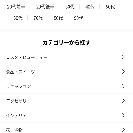
20代前半
20代後半
30代
40代
50代
いぶりがっことチーズ
ごろっとうまみ チーズ
しょっつるナッ
60代
70代
80代
90代
のオイル漬（981円）
のオイル漬（塩麹&レモ
円）
ン）（981円）
カテゴリーから探す
コスメ・ビューティー
食品・スイーツ
ファッション
アクセサリー
インテリア
花・植物