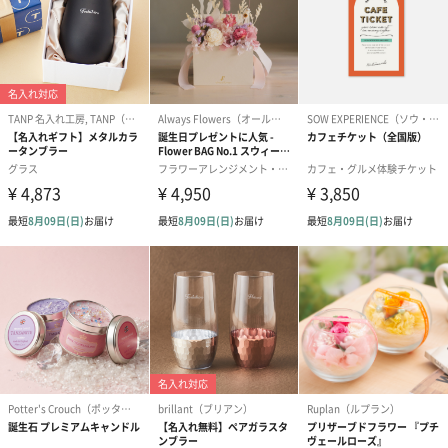
ゼリーバウム カット
麦わらパンダバウム
3層デザート 
（レモン＆紅茶）（432
（バナナ味）（540円）
ェ〜国産フル
円）
り〜 3号（86
スキンケアグッズ
スキンケアグッズを同梱してお届けします。
ハンドクリーム3本セッ
シャワージェル＆ハン
シャワージェ
ト【ありがとう】
ドクリーム（ピンクグ
ドクリーム（