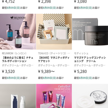
合は、紙袋との併用もおすすめです。
ダンボール装飾（ひま
ダンボール装飾（チュ
ダンボール装
わり）（720円）
ーリップ）（720円）
イトピンク×
ト）（580円）
紙袋
お渡し用の紙袋です。
商品に合わせたサイズをお届けします。