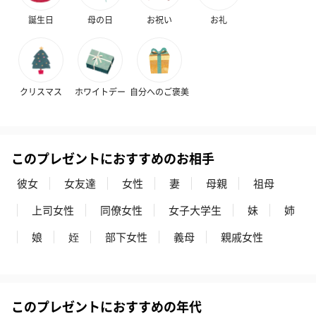
誕生日
母の日
お祝い
お礼
プレミアムビール イネ
実楽山田錦 特別純米
ジョニ－ウォ
クリスマス
ホワイトデー
自分へのご褒美
ディット（712円）
酒（655円）
ブラック１２年（
円）
このプレゼントにおすすめのお相手
おつまみ・その他
彼女
女友達
女性
妻
母親
祖母
お酒にぴったりのおつまみ・サプリを同梱してお届けいたしま
す。
上司女性
同僚女性
女子大学生
妹
姉
娘
姪
部下女性
義母
親戚女性
このプレゼントにおすすめの年代