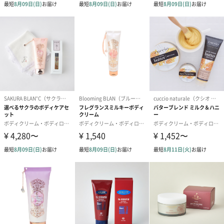
写真付きメッセージカ
写真付きメッセージカ
【誕生日】Hap
ード（680円）
ード（Thank you）ピ
Birthday ホ
ンク（680円）
刷なし）（11
ラッピング
ギフトラッピングを施してお届けします。
コットン巾着 【誕生
コットン巾着 【誕生
コットン巾着 
日】（グレー）S（550
日】（スモーキーピン
とう】 S（55
円）
ク）S（550円）