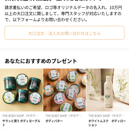
請求書払いのご希望、ロゴ等オリジナルデータの名入れ、10万円
ウェルネルシリーズ
以上の大口注文に関しまして、専門スタッフが対応いたしますの
で、以下フォームよりお問い合わせください。
ウェルネスシリーズは、よりウェルネスー健康ーが求められる今
大口注文・法人のお問い合わせはこちら
の時代に向けた、必要不可欠な日々の3つの大切なルーティンを幸
せで満ち足りた瞬間へと導く、全く新しいレベルのセルフケアシ
リーズです。
あなたにおすすめのプレゼント
シリーズを通してヴィーガン認証を取得し、サステナブルなパッ
ケージを使用しています。
「THE BODY SHOP（ザボディショップ）」
あらゆるジェンダーや年代、肌質の人に、心地よく美しい毎日と
豊かで持続可能な地球環境へとつながる変化をもたらすビューテ
ィブランド「ザボディショップ」。