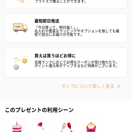
プライズで贈ることができます。
最短即日発送
「今日買って、明日届く」。
名入れや豊富なラッピングやオプションを施しても最
短で翌日にお届けが可能です。
フラッグカプセル：イ
フラッグカプセル：イ
ショートイン
買えば買うほどお得に
ンセンススティック
ンセンススティック
（GRAPE AND
会員ランクに応じてお得なクーポンが受け取れたり、
ポイント還元率がアップするなど特典がございます。
（END）（880円）
（St.OSMANTHUS）
（880円）
（880円）
タンプについて詳しく見る
お酒
お酒を同梱してお届けいたします。
このプレゼントの利用シーン
※20歳未満の方への酒類の販売はいたしません。