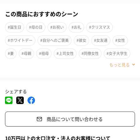
この商品におすすめのシーン
身体と心を整えるために欠かせない、休息や睡眠のことを考えて
開発された「ラベンダー＆ベチバー」の香りのボディクリームで
#誕生日
#母の日
#お祝い
#お礼
#クリスマス
す。リッチなバターのように濃厚なバーム状のテクスチャーでボ
ディをうるおいで満たし、ラベンダーや甘いバニラの安らぐよう
#ホワイトデー
#自分へのご褒美
#彼女
#女友達
#女性
な香りで包み込みます。
#妻
#母親
#祖母
#上司女性
#同僚女性
#女子大学生
安らぎが欲しい時やゆっくりと休みたい夜におすすめの、深く安
#妹
#姉
#娘
#姪
#部下女性
#義母
#親戚女性
らぎ落ち着きを与えるような香りで、ヨーロピアンスリープセン
ターの認証を取得しています。
#20代前半
#20代後半
#30代
#40代
#50代
#60代
シェアする
#70代
#80代
#90代
使用方法
適量をやさしくマッサージするようにお肌になじませてくださ
商品について問い合わせる
い。
10万円以上の大口注文・法人のお客様について