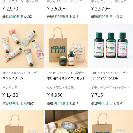
ザボディショップは、ありのままの美しさを通して人や社会、地
球に変革を起こしていく、イギリス発のトータルビューティブラ
ンドです。
世界中から集めた選りすぐりのナチュラルな原材料を用い、スキ
ンケア、ボディケア、フレグランス、メイクアップといったあら
ゆる製品を展開。その歴史は、1976年に創業者のアニータ・ロデ
ィックが、郊外の港町で天然原料をベースにしたビューティ製品
の店をオープンしたところから始まりました。
商品詳細情報
成分
水、シア脂、カカオ脂、グリセリン、ヒマワリ種子
油、ジステアリン酸ポリグリセリル－3、セテアリルア
ルコール、ステアリルアルコール、（カプリル酸／カ
プリン酸）ヤシアルキル、コメヌカロウ、トリ（カプ
リル酸／カプリン酸）グリセリル、香料、ブラジルナ
ッツ油、オリーブ果実油、ラベンダー油、ステアロイ
ルグルタミン酸Na、カプリリルグリコール、クエン酸