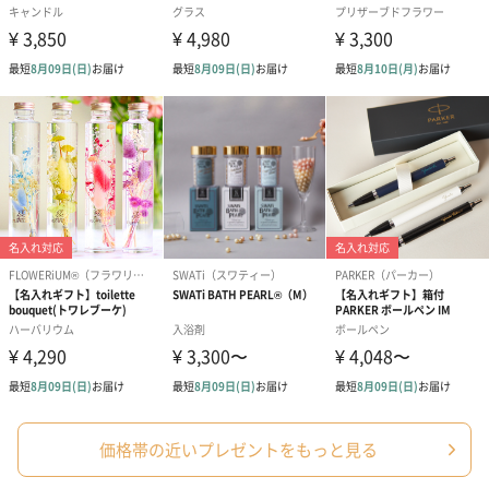
（1,100円）
レープフルーツ）
ッシュローズ）（
（2,145円）
円）
リラックスグッズ
リラックスグッズを同梱してお届けします。
かき氷入浴剤4点セット
かき氷入浴剤4点セット
バスフラワー
（ブルー）（748円）
（イエロー）（748円）
【Thank you】
円）
価格帯の近いプレゼントをもっと見る