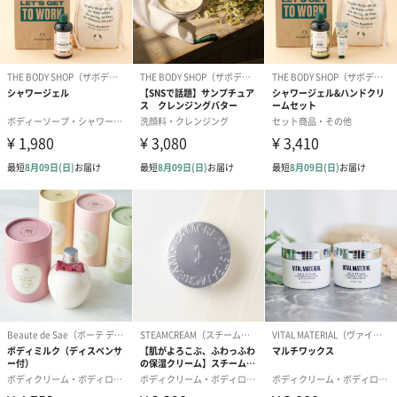
ステアリン酸グリセリル、キサンタンガム、トコフェ
ロール、クエン酸、水酸化Na、エチレンジアミンジコ
ハク酸3Na、フェノキシエタノール
商品サイズ
長さ10cm×幅10cm×高さ5.8cm
商品重量／内
510g／200ml
容量
注意事項
オイルなどの成分を含む商品は、航空危険物に含まれ
るため航空機に搭載することができません。そのため
離島などの航空便を使用する地域にお住まいのかたへ
お届けの場合は、船便に変更するため1週間前後お届け
が遅くなる可能性がございます。
商品オプション情報
お届けボックスオプション
配送用のダンボールを装飾いたします。お相手のご住所に直接お
送りする際に人気のオプションです。お相手に直接手渡しする場