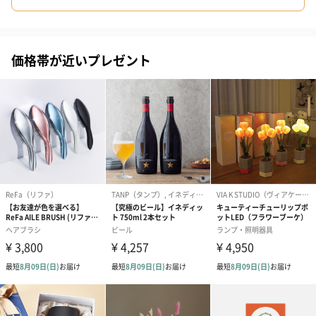
価格帯が近いプレゼント
アールグレイ（HAPPY
アールグレイティー
フルーツティー
BIRTHDAY TO YOU）
（660円）
円）
（660円）
スイーツ
スイーツを同梱してお届けいたします。ギフトへの＋αにおすすめ
です。