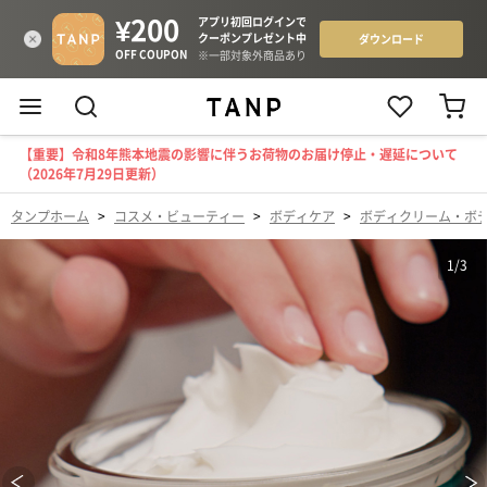
【重要】令和8年熊本地震の影響に伴うお荷物のお届け停止・遅延について
（2026年7月29日更新）
タンプホーム
>
コスメ・ビューティー
>
ボディケア
>
ボディクリーム・ボ
1
/
3