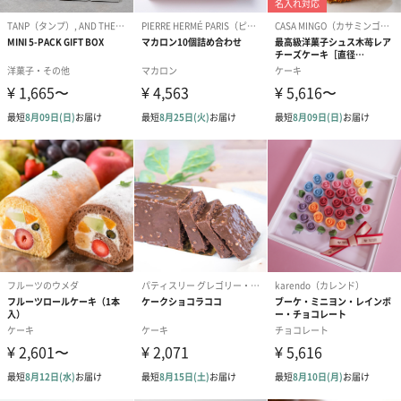
生花
生花のブーケを同梱します。
※9-15時にご注文いただく場合、最短のお届け可能日が通常より
も1日遅くなります。
シーズンブーケ（ひま
ブーケ（ホワイトグリ
ブーケ（ピン
わり）（1,880円）
ーン）（1,650円）
（1,650円）
ドライフラワー・プリザーブドフラワー
自然のお花で作ったドライフラワー・プリザーブドフラワーを同