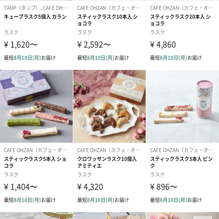
しい気持ちで繋がることが大切。
贈り物として、母の日のメッセージを強く感じていただけます。
今年もみなさまに喜んでいただけますように。
紙袋
キュートなピンクカラーのブランドオリジナル手提げ袋です。
※手提げ袋はオプションとなります。ご入用の方は購入画面でご
選択ください。
※おまとめ買いでご入用の場合、紙袋も1枚ずつ必要枚数分ご選択
ください。
「CAFE OHZAN（カフェオウザン）」