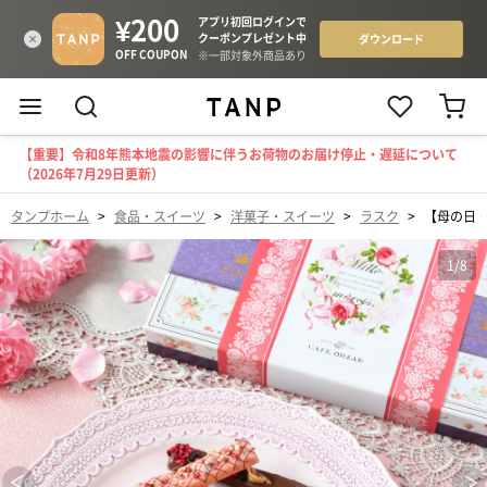
【重要】令和8年熊本地震の影響に伴うお荷物のお届け停止・遅延について
（2026年7月29日更新）
タンプホーム
>
食品・スイーツ
>
洋菓子・スイーツ
>
ラスク
>
【母の日・
1
/
8