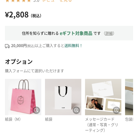
¥2,808
（税込）
eギフト対象商品
住所を知らずに贈れる
です
（
詳細
）
20,000円
以上ご購入すると
送料無料！
(税込)
オプション
購入フォームにて選択いただけます
紙袋（M）
紙袋
メッセージカード
包装紙
（通常・写真・グリ
ーティング）