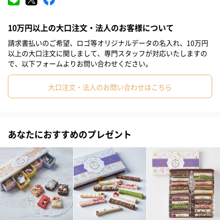
ング、オレンジやイチジク、ラズベリーなどのドライフルーツ
に、スライスアーモンドやピスタチオなど、花束を思わせる華や
かな色彩と繊細なデコレーションが特徴です。
10万円以上の大口注文・法人のお客様について
請求書払いのご希望、ロゴ等オリジナルデータの名入れ、10万円
以上の大口注文に関しまして、専門スタッフが対応いたしますの
で、以下フォームよりお問い合わせください。
嬉しい個包装
大口注文・法人のお問い合わせはこちら
箱を開けた瞬間、思わず笑顔がこぼれます。味やデザインもひと
つひとつ異なっており、どれから食べるか悩んでしまいそう。個
包装になっており、毎日ゆっくりと楽しめます。
あなたにおすすめのプレゼント
「Merci maman」（マシェリママン）
家族と過ごす母の日、父と過ごす母の日、遠くで一人過でごす場
合も。
いろいろな母の日がありますが、頂く母も、贈る方も、感謝と嬉