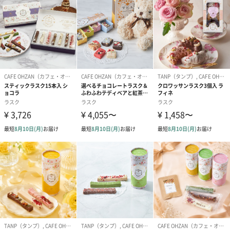
職人技で作るスイーツ
すべて職人の手作業でひとつひとつ大切に作られた宝石のような
スイーツ。
良質小麦、良質バターを使った風味豊かな生地に濃厚なチョコレ
ートでコーティング。
シンプルな中にも奥の深い味わいに仕上げております。
“スイーツは可愛く”が私たちのお菓子づくりの信条
スイーツは女性にとってあまい夢であり、幸せの象徴。可愛いス
イーツを食べる幸せ、大切なあの人にプレゼントしたいと想える
幸せ、あの人が笑顔になる幸せ。そんなあまい夢…それがスイー
ツだと信じています。