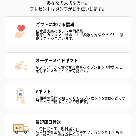
あなたの大切な方へ。
（2,145円）
円）
プレゼントはタンプがお手伝いします。
ギフトにおける信頼
ハンドタオル・ハンカチ
日本最大級のギフト専門通販
手厚いカスタマーサポートで柔軟な対応やバイヤー厳
ハンドタオル・ハンカチを同梱してお届けいたします。ギフトへ
選ギフトがございます。
の＋αにおすすめです。
オーダーメイドギフト
ギフトシーンに合わせた豊富なオプションで特別な日
を彩るカスタマイズが可能です。
eギフト
お相手の住所を知らなくてもプレゼントをsnsなどでサ
プライズで贈ることができます。
花束ハンドタオル（ピ
花束ハンドタオル（ブ
花束ハンドタ
ンク）（1,760円）
ルー）（1,760円）
ワイト）（1,7
最短即日発送
「今日買って、明日届く」。
名入れや豊富なラッピングやオプションを施しても最
短で翌日にお届けが可能です。