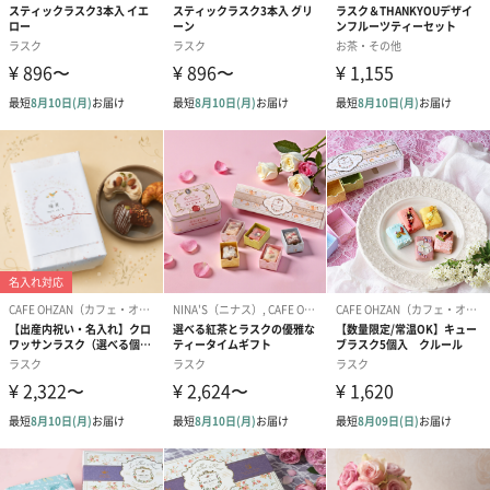
商品詳細情報
原材料
パン・チョコレート等
長さ・幅・高
290mm×155mm×40mm
さ
重さ/内容量
340g
外装の形状
オリジナルボックス
製造国
日本（秋田県）
保存方法
直射日光を避け、冷暗所で保存
お届けからの
製造から60日間
賞味期限
アレルゲン
小麦・乳成分・卵・大豆・ゼラチン・オレンジ・アー
モンド
配送について
・長期不在/住所不明等により保管期限内にお受け取り
いただけなかった場合、再配送やご返金は承っており
ません。何卒ご理解の程お願い申し上げます。