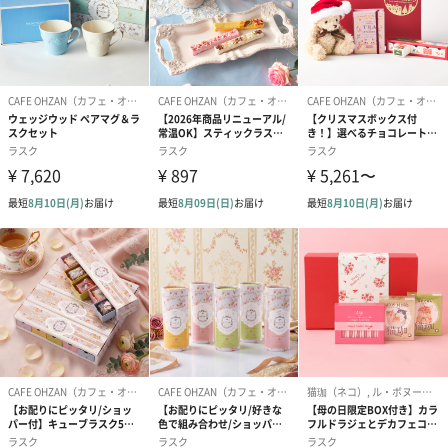
す。
写真付きメッセージカ
写真付きメッセージカ
【誕生日】Hap
ード（680円）
ード（Thank you）ピ
Birthday ホ
ンク（680円）
刷なし）（11
包装紙
ラッピングを施してお届けいたします。