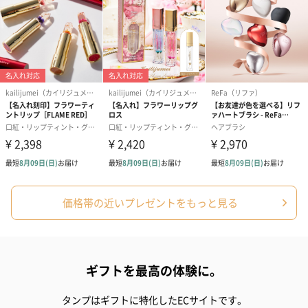
ゼリーバウム カット
麦わらパンダバウム
3層デザート 
（レモン＆紅茶）（432
（バナナ味）（540円）
ェ〜国産フル
円）
り〜 3号（86
スキンケアグッズ
スキンケアグッズを同梱してお届けします。
価格帯の近いプレゼントをもっと見る
ギフトを最高の体験に。
ハンドクリーム3本セッ
シャワージェル＆ハン
シャワージェ
ト【ありがとう】
ドクリーム（ピンクグ
ドクリーム（
タンプはギフトに特化したECサイトです。
（1,100円）
レープフルーツ）
ッシュローズ）（