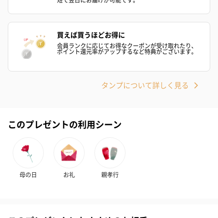
お酒
お酒を同梱してお届けいたします。
※20歳未満の方への酒類の販売はいたしません。
買えば買うほどお得に
会員ランクに応じてお得なクーポンが受け取れたり、
ポイント還元率がアップするなど特典がございます。
タンプについて詳しく見る
このプレゼントの利用シーン
プレミアムビール イネ
酔鯨 純米吟醸 吟麗
実楽山田錦 
ディット（712円）
（704円）
酒（655円）
母の日
お礼
親孝行
おつまみ・その他
お酒にぴったりのおつまみ・サプリを同梱してお届けいたしま
す。