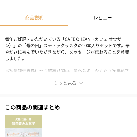
商品説明
レビュー
毎年ご好評をいただいている「CAFE OHZAN（カフェ オウザ
ン）」の「母の日」スティックラスクの10本入りセットです。華
やかさに喜んでいただきながら、メッセージが伝わることを意識
しました。
※数量限定商品につき販売期間中に関わらず、なくなり次第終了
とさせていただきます。
もっと見る
スティックラスク10本入 マシェリママン
この商品の関連まとめ
2026年の母の日限定商品です
感謝の気持ちをたくさん詰め込んだギフト。
頂いた時、箱開ける時、何度も喜んでいただける華やかなものに