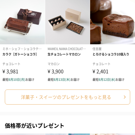
梱します。
一部花材が写真と異なる場合がございます。予めご了承くださ
い。パッケージに入れてお届けします。
プリザーブドフラワー
プリザーブドフラワー
アミュレット 
ブーケ（ピンク）
ブーケ（ブルー）
ク）（1,500円
（2,580円）
（2,580円）
洋菓子・スイーツのプレゼントをもっと見る
ぬいぐるみ
愛らしいぬいぐるみを同梱してお届けします。
価格帯が近いプレゼント
誕生日・記念日・出産祝いなどのシーンにおすすめです。