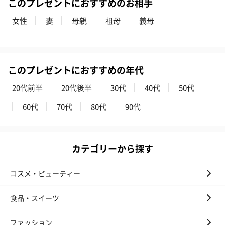
このプレゼントにおすすめのお相手
女性
妻
母親
祖母
義母
このプレゼントにおすすめの年代
20代前半
20代後半
30代
40代
50代
いぶりがっことチーズ
ごろっとうまみ チーズ
しょっつるナッ
のオイル漬（981円）
のオイル漬（塩麹&レモ
円）
60代
70代
80代
90代
ン）（981円）
カテゴリーから探す
コスメ・ビューティー
リラックスグッズ
リラックスグッズを同梱してお届けします。
食品・スイーツ
ファッション