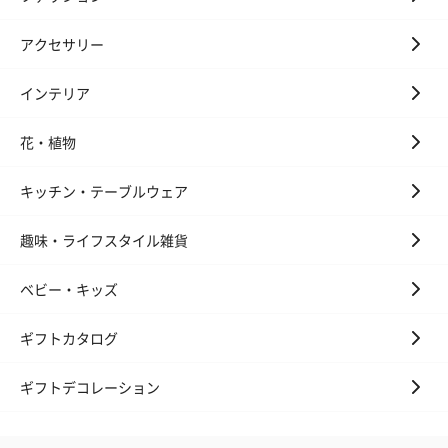
アクセサリー
インテリア
かき氷入浴剤4点セット
かき氷入浴剤4点セット
バスフラワー
花・植物
（ブルー）（748円）
（イエロー）（748円）
【Thank you】
円）
キッチン・テーブルウェア
趣味・ライフスタイル雑貨
キャンドル・お香
ベビー・キッズ
キャンドル・お香を同梱してお届けいたします。
ギフトカタログ
ギフトデコレーション