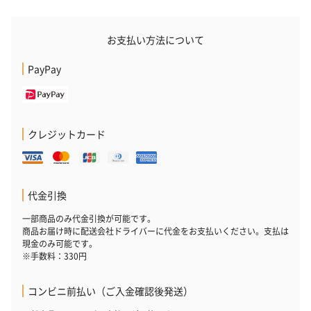
フラッグカプセル：イ
フラッグカプセル：イ
ショートイン
お支払い方法について
ンセンススティック
ンセンススティック
（GRAPE AND
（END）（880円）
（St.OSMANTHUS）
（880円）
PayPay
（880円）
CAFE OHZAN 折り畳めるオリジナル保冷バッグ
クレジットカード
「CAFE OHZAN（カフェ オウザン）」オリジナルデザインの保冷
バッグ。華やかなデザインでファッションのアクセントにもなる
バッグは、コンパクトに折り畳みが出来るので持ち運びにもぴっ
たり。隙間がなく冷気が逃げにくい構造で、チョコレート商品は
代金引換
保冷剤を入れて3時間程度のお持ち運びが可能です。
一部商品のみ代金引換が可能です。
折りたたみ時：幅15cm×縦12cm×高さ3cm
商品お届け時に配送会社ドライバーに代金をお支払いください。支払は
バックのサイズ：縦39.5cm×横39.0cm×マチ12.0cm
現金のみ可能です。
肩ひもの長さ：55.0cm
※手数料：330円
コンビニ前払い（ご入金確認後発送）