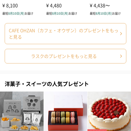
CAFE OHZAN（カフェ・オウザン）のプレゼントをもっ
ゴールド（390円）
ピンク（390円）
グリーン（39
と見る
ラスクのプレゼントをもっと見る
のし
洋菓子・スイーツの人気プレゼント
結婚祝い（御結婚御
出産祝い（御出産御
結婚内祝い（
祝）（110円）
祝）（110円）
（110円）