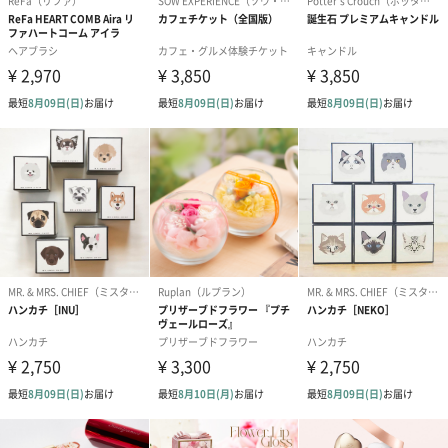
アールグレイ（HAPPY
アールグレイティー
フルーツティー
BIRTHDAY TO YOU）
（660円）
円）
（660円）
スイーツ
スイーツを同梱してお届けいたします。ギフトへの＋αにおすすめ
です。