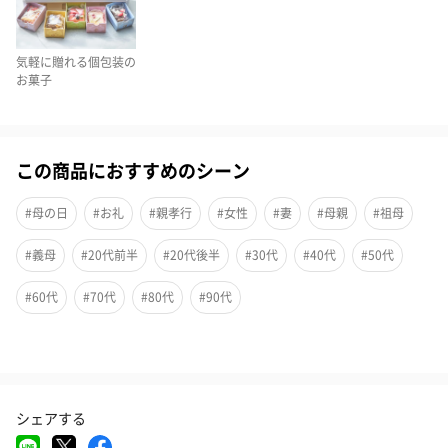
しました！
母の日の贈り物として定番となるお花。リビングや寝室、玄関
気軽に贈れる個包装の
お菓子
に、一輪花があるだけで日常がぱっと華やぎます。
飾られた花を目にした時のときめきを、お菓子でも感じていただ
けたら。そんな想いで、CAFE OHZANは、カーネーションやバラ
などの花々を用いたデザインでラスクをお作りしました。
この商品におすすめのシーン
※画像のパッケージへの掛け紙は納品時期によってない商品もご
ざいます。
#母の日
#お礼
#親孝行
#女性
#妻
#母親
#祖母
#義母
#20代前半
#20代後半
#30代
#40代
#50代
幅広い味が楽しめる、おすすめのセット
#60代
#70代
#80代
#90代
2026年母の日商品には、母の日を華やかに祝うラインナップにし
ています。
シェアする
メレンゲでおつくりしたバラの花、ハートチョコレートのトッピ