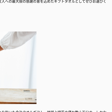
友人への最大限の感謝の意を込めたギフトタオルとしてぜひお選びく
わり抜いた今治タオルギフト。地球上綿花の僅か数十万分の一しかな