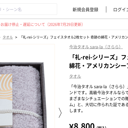
新規会員登録
ログイ
届け停止・遅延について（2026年7月29日更新）
>
>
タオル
「礼-rei-シリーズ」フェイスタオル2枚セット 奇跡の綿花・アメリカ
今治タオル sara-la（さらら）
「礼-rei-シリーズ」
綿花・アメリカンシーア
タオル
「今治タオル sara-la（さ
ンドです。高級今治タオルなら
まざまなシチュエーションでの
ム」と、大切に作られた証である「
します。
¥8,800
（税込）