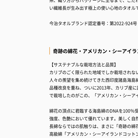
い繊維長が生み出す極上の使い心地のタオル
今治タオルブランド認定番号：第2022-924号
奇跡の綿花・アメリカン・シーアイラ
【サステナブルな栽培方法と品質】
カリブのごく限られた地域でしか栽培されな
人々の羨望を集め続けてきた西印度諸島海島綿
品種改良を重ね、ついに2013年、カリブ産
で栽培したのがこの、「アメリカン・シーア
綿花の頂点に君臨する海島綿のDNAを100
強度、色艶において優れています。美しく自
長綿ならではの肌触りは、まさに「奇跡の綿
高級綿「アメリカン・シーアイランドコット