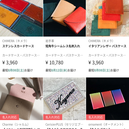
良い革製品とは、長年使えることと、 使い込むほどに愛着がわく
ことと私達は考えます。
それは財布をただお金を保管する物として扱うのではなく、 その
製品を持つ【喜び】を感じてほしいから。
これがKC,s（ケイシイズ）が考えるブランドコンセプトです。 そ
のためにKC,s（ケイシイズ）の革製品は、 クラフトマンが革材を
選定、 手に馴染んだツールを使いながら製作しています。
素材、染色、裁縫、部位と全ての項目に拘るのは、 手にした時の
感触、使い心地を大切に思っているから。
アメリカ製の「素朴で丈夫」 ヨーロッパ製の「繊細で丁寧」 日本
製の「手間をかけた伝統技術」 この3つを結集させた "上質なクラ
フト製品がKC,s（ケイシイズ）の革製品"です。