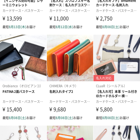
ご自分用にも、贈り物にも
名刺入れ、カードケース、ミニ財布にもなるとても便利なカード
ケースは、使い込むほど愛着がわく革製品はご自分用にはもちろ
ん、贈り物にも喜ばれる商品です。
大切な方へ贈るプレゼントを長く愛用していただきたい、「KC,s
ケイシイズ」の想いがこもった革製品をぜひ、贈り物にいかがで
しょうか。
商品詳細情報
本体サイズ
縦10cm×横15cm×奥行き2cm
本体重量
60g
パケージ外装
直方体紙箱入り