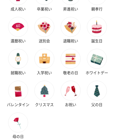
成人祝い
卒業祝い
昇進祝い
親孝行
還暦祝い
送別会
退職祝い
誕生日
就職祝い
入学祝い
敬老の日
ホワイトデー
バレンタイン
クリスマス
お祝い
父の日
母の日