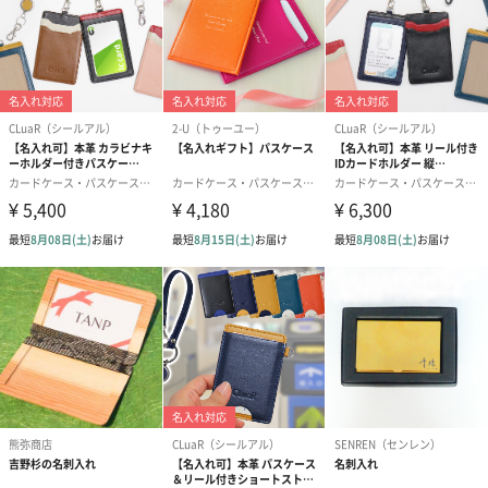
パケージ外装
縦10.5cm×横14cm×奥行き4.5cm
サイズ
パケージ全体
120g
重量
原材料
レザー・牛革・カウハイド
原産国(製造
日本
国)
商品オプション情報
ショップバックS
※商品サイズに合わせたバックをお付けいたします。