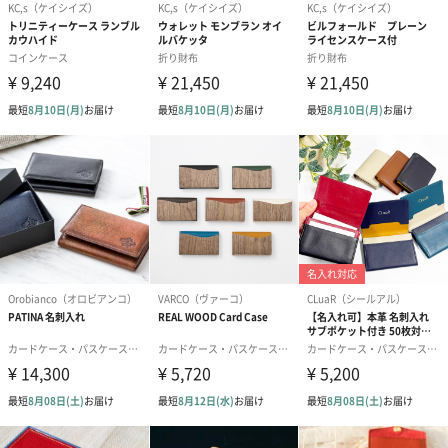
イエロー
オレンジ
エンジ
ブラウン
「KC,s（ケイシイズ）」
～ALL HANDMADE IN JAPAN～
永く愛され、持つ喜びを感じる究極のモノづくり。