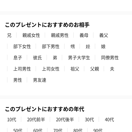
このプレゼントにおすすめのお相手
兄
親戚女性
親戚男性
義母
義父
部下女性
部下男性
甥
姪
娘
息子
彼氏
弟
男子大学生
同僚男性
上司男性
上司女性
祖父
父親
夫
男性
男友達
このプレゼントにおすすめの年代
10代
20代前半
20代後半
30代
40代
50代
60代
70代
80代
90代