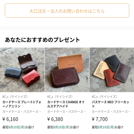
シンプルなデザインで、スーツやカジュアルなど、どんなシチュ
エーションや服装にもベストマッチします。
大口注文・法人のお問い合わせはこちら
仕切りが付いているので、機能的に別けて名刺を収納できます。
あなたにおすすめのプレゼント
片面にはいただいた名刺をサッと収めれるようにポケットを装備
しています。
カウハイド（牛皮革）
素材のカウハイド（牛皮革）とは、生後2年くらいの牝（めす）の
成牛革で既に出産した革を言います。革の銀面は細かく上質な物
だけを使用しております。
カラー