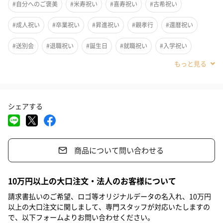
#自分へのご褒美
#米寿祝い
#喜寿祝い
#古希祝い
#成人祝い
#卒業祝い
#昇進祝い
#親孝行
#還暦祝い
#送別会
#退職祝い
#誕生日
#就職祝い
#入学祝い
#敬老の日
#ホワイトデー
#バレンタイン
#クリスマス
#お祝い
#父の日
#母の日
#兄
#親戚女性
#親戚男性
シェアする
#義母
#義父
#部下女性
#部下男性
#甥
#姪
#娘
#息子
#彼氏
#弟
#男子大学生
#同僚男性
#上司男性
商品について問い合わせる
#上司女性
#祖父
#父親
#夫
#男性
#男友達
#10代
#20代前半
#20代後半
#30代
#40代
#50代
名刺入れ、カードケース、ミニ財布にもなるとても収納力豊富な
10万円以上の大口注文・法人のお客様について
名刺入れ（カードケース）です。
#60代
#70代
#80代
#90代
請求書払いのご希望、ロゴ等オリジナルデータの名入れ、10万円
マチ付きで名刺が30枚前後収納可能、名刺交換の多い営業マンに
以上の大口注文に関しまして、専門スタッフが対応いたしますの
もおすすめです。
で、以下フォームよりお問い合わせください。