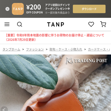
【重要】令和8年熊本地震の影響に伴うお荷物のお届け停止・遅延について
（2026年7月29日更新）
タンプホーム
>
ファッション
>
財布・ケース・小物入れ
>
カードケース・
1
/
17