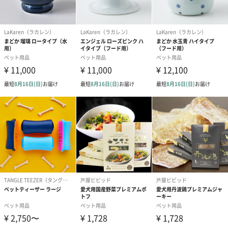
大切な家族に、生涯使える食器をいかがでしょうか。
商品詳細情報
商品本体サイ
直径130mm×高さ100mm
ズ
商品本体重量
430g
パッケージ外
四角い紙箱
装
パッケージ外
幅143mm×奥行143mm×高さ111mm
装サイズ
パッケージ全
577g
体重量
お届け内容
食器本体
説明書
ブランドカード