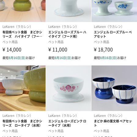
かわいいペットちゃんへのプレゼントにふさわしく、LaKarenオ
リジナルギフトボックスにリボンをかけてお届けさせて頂きま
す。
ご自宅のペットちゃんはもちろん、お友達の猫ちゃん、ワンちゃ
んへの贈り物としても最適です。
「LaKaren（ラカレン）」
花に恋するという意味のあるブランド名「LaKaren（ラ・
花恋）」
LaKarenは、あなたと大切な家族の お互いの生活にいっそうの彩
りを与え、豊かで感動的な暮らしをお手伝いします。
一匹の保護猫と出会い、大切な家族として一緒に暮らす中で、ペ
ットを家族として愛する方々に喜ばれる、上質で安全な製品を造