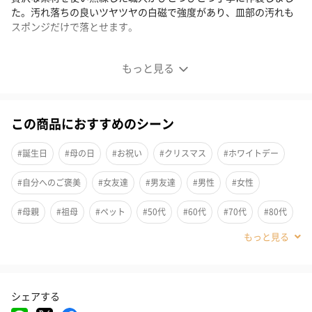
た。汚れ落ちの良いツヤツヤの白磁で強度があり、皿部の汚れも
スポンジだけで落とせます。
ペットのために追求した有田焼食器「聖（セント） ハイ
もっと見る
タイプ（フード用）」
大切な家族の為に、聖杯をモチーフにして造られた食器です。
この商品におすすめのシーン
首に負担を掛けない食べやすい高さは吐き戻しの軽減に。
#誕生日
#母の日
#お祝い
#クリスマス
#ホワイトデー
皿部は、汚れ落ちの良いツヤツヤの白磁で仕上げており、食器の
#自分へのご褒美
#女友達
#男友達
#男性
#女性
底には、LaKaren（ラカレン）ロゴが施されています。食器の外
側は、刷毛巻き（はけまき）という有田焼伝統の技法を用い、淡
#母親
#祖母
#ペット
#50代
#60代
#70代
#80代
く優しい色でマットな質感が特徴です。
#90代
伝統の有田焼
シェアする
200年の伝統ある有田の老舗窯元で、贅沢な素材を使い熟練した職