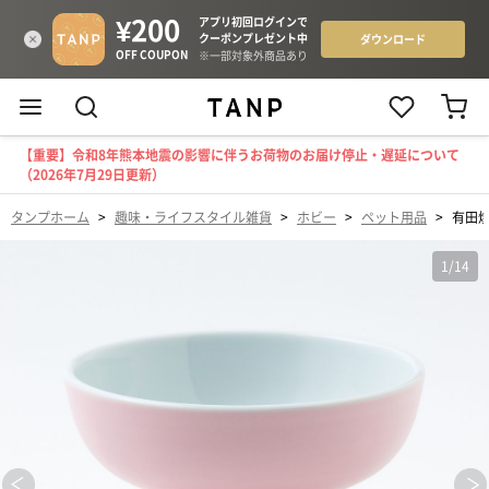
【重要】令和8年熊本地震の影響に伴うお荷物のお届け停止・遅延について
（2026年7月29日更新）
タンプホーム
>
趣味・ライフスタイル雑貨
>
ホビー
>
ペット用品
>
有田
1
/
14