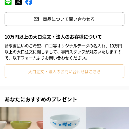
人が一つひとつ丁寧に作製しました。
魅力の優雅な形は、LaKaren（ラカレン）のオリジナル製品で
商品について問い合わせる
す。（意匠登録されています）
10万円以上の大口注文・法人のお客様について
カラー3種
請求書払いのご希望、ロゴ等オリジナルデータの名入れ、10万円
以上の大口注文に関しまして、専門スタッフが対応いたしますの
で、以下フォームよりお問い合わせください。
チェリー（ピンク）
大口注文・法人のお問い合わせはこちら
スカイ（ブルー）
ミント（グリーン）
あなたにおすすめのプレゼント
オリジナルギフトボックス