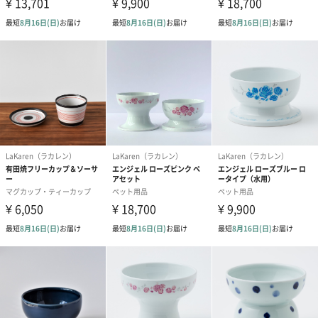
りたいという思いから2020年にLaKaren（ラカレン）はスタート
しました。
ペット食器のデザインは、人の食器としても通用するような美し
さを追求しています。（意匠登録）
ペットの日用品は、あふれていますが、大切な家族が使う物だか
らこそ私達はその品質と作り方にこだわっています。
これからもペット用品のアメニティの向上を通じて人々とペット
の幸せの追求を目指して参ります。
いつもの食事の時間が癒しのひとときに…。
ペットの誕生日や記念日に、上品な有田焼の食器はギフトとして
喜ばれています。
フード入れと水用の食器を色違いで揃えたり、ペットごとに食器
の色を変えてみたり。