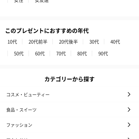
ハンドタオル・ハンカチ
このプレゼントにおすすめの年代
ハンドタオル・ハンカチを同梱してお届けいたします。ギフトへ
の＋αにおすすめです。
10代
20代前半
20代後半
30代
40代
50代
60代
70代
80代
90代
カテゴリーから探す
コスメ・ビューティー
花束ハンドタオル（ピ
花束ハンドタオル（ブ
花束ハンドタ
ンク）（1,760円）
ルー）（1,760円）
ワイト）（1,7
食品・スイーツ
ファッション
キャンドル・お香