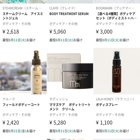
からワクワクし、
開けたときも、使ったときも喜ばれること間違いなしのギフトセ
ットです。
「THE BODY SHOP（ザボディショップ）」
あらゆるジェンダーや年代、肌質の人に、心地よく美しい毎日と
豊かで持続可能な地球環境へとつながる変化をもたらすビューテ
ィブランド「ザボディショップ」。
ザボディショップは、ありのままの美しさを通して人や社会、地
球に変革を起こしていく、イギリス発のトータルビューティブラ
ンドです。
世界中から集めた選りすぐりのナチュラルな原材料を用い、スキ
ンケア、ボディケア、フレグランス、メイクアップといったあら
ゆる製品を展開。その歴史は、1976年に創業者のアニータ・ロデ
ィックが、郊外の港町で天然原料をベースにしたビューティ製品