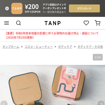
【重要】令和8年熊本地震の影響に伴うお荷物のお届け停止・遅延について
（2026年7月29日更新）
タンプホーム
>
コスメ・ビューティー
>
ボディケア
>
ボディケア・その他
1
/
14