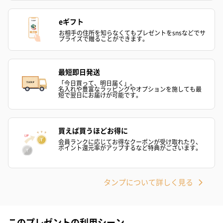
eギフト
お相手の住所を知らなくてもプレゼントをsnsなどでサ
プライズで贈ることができます。
ゼリーバウム カット
麦わらパンダバウム
3層デザート 
（レモン＆紅茶）（432
（バナナ味）（540円）
ェ〜国産フル
最短即日発送
円）
り〜 3号（86
「今日買って、明日届く」。
名入れや豊富なラッピングやオプションを施しても最
短で翌日にお届けが可能です。
スキンケアグッズ
買えば買うほどお得に
スキンケアグッズを同梱してお届けします。
会員ランクに応じてお得なクーポンが受け取れたり、
ポイント還元率がアップするなど特典がございます。
タンプについて詳しく見る
このプレゼントの利用シーン