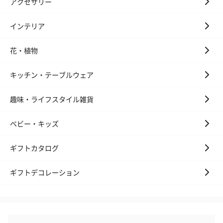
アクセサリー
キャンドル・お香を同梱してお届けいたします。
インテリア
花・植物
キッチン・テーブルウェア
趣味・ライフスタイル雑貨
フラッグカプセル：イ
フラッグカプセル：イ
ショートイン
ンセンススティック
ンセンススティック
（GRAPE AND
ベビー・キッズ
（END）（880円）
（St.OSMANTHUS）
（880円）
（880円）
ギフトカタログ
ギフトデコレーション
お酒
お酒を同梱してお届けいたします。
※20歳未満の方への酒類の販売はいたしません。