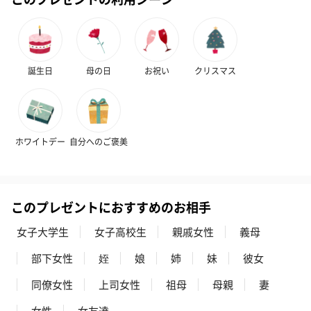
ハンドクリーム3本セッ
シャワージェル＆ハン
シャワージェ
ト【ありがとう】
ドクリーム（ピンクグ
ドクリーム（
（1,100円）
レープフルーツ）
ッシュローズ）（
（2,145円）
円）
誕生日
母の日
お祝い
クリスマス
リラックスグッズ
リラックスグッズを同梱してお届けします。
ホワイトデー
自分へのご褒美
このプレゼントにおすすめのお相手
女子大学生
女子高校生
親戚女性
義母
部下女性
姪
娘
姉
妹
彼女
かき氷入浴剤4点セット
かき氷入浴剤4点セット
バスフラワー
（ブルー）（748円）
（イエロー）（748円）
【Thank you】
同僚女性
上司女性
祖母
母親
妻
円）
女性
女友達