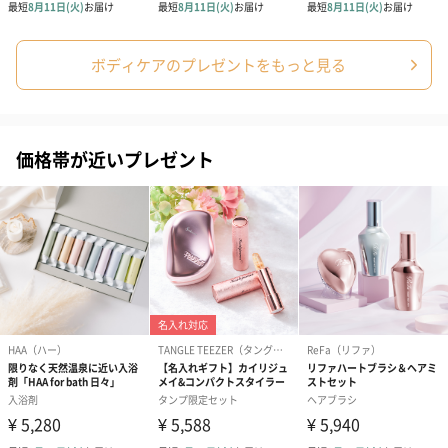
日】（グレー）M（550
日】（スモーキーピン
とう】 M（55
円）
ク）M（550円）
ボディケアのプレゼントをもっと見る
生花
生花のブーケを同梱します。
※9-15時にご注文いただく場合、最短のお届け可能日が通常より
価格帯が近いプレゼント
も1日遅くなります。
シーズンブーケ（ひま
ブーケ（ホワイトグリ
ブーケ（ピン
わり）（1,880円）
ーン）（1,650円）
（1,650円）