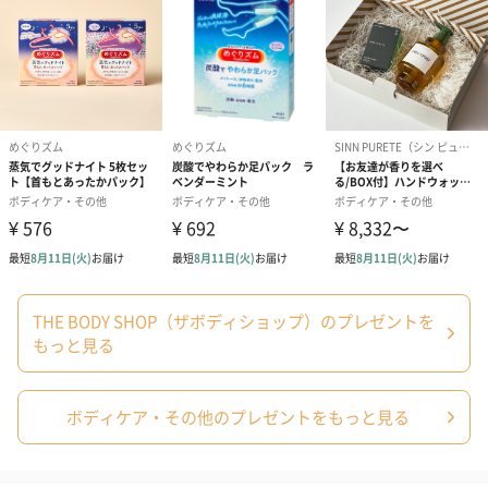
配送用のダンボールを装飾いたします。お相手のご住所に直接お
送りする際に人気のオプションです。お相手に直接手渡しする場
合は、紙袋との併用もおすすめです。
ダンボール装飾（ひま
ダンボール装飾（チュ
ダンボール装
わり）（720円）
ーリップ）（720円）
イトピンク×
ト）（580円）
THE BODY SHOP（ザボディショップ）のプレゼントを
もっと見る
紙袋
ボディケア・その他のプレゼントをもっと見る
お渡し用の紙袋です。
商品に合わせたサイズをお届けします。