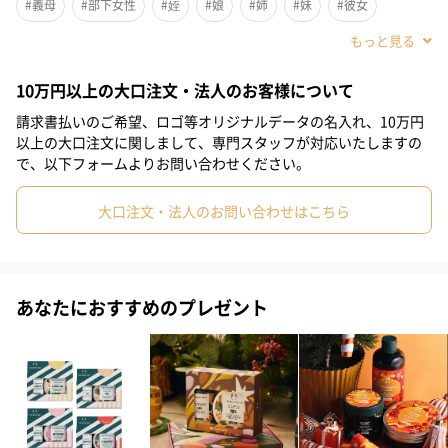
#義母
#部下女性
#姪
#娘
#姉
#妹
#彼女
#同僚女性
#上司女性
#祖母
#母親
#妻
#女性
セット内容
10万円以上の大口注文・法人のお客様について
#女友達
#10代
#20代前半
#20代後半
#30代
#40代
請求書払いのご希望、ロゴ等オリジナルデータの名入れ、10万円
＜ボディシャンプー＞シャワージェル 250ml
#50代
#60代
#70代
#80代
#90代
以上の大口注文に関しまして、専門スタッフが対応いたしますの
お肌のうるおいを守りながら豊かな泡立ちでやさしくすっきりと
で、以下フォームよりお問い合わせください。
洗い上げます。
香りが広がり、バスタイムが楽しくなります。
大口注文・法人のお問い合わせはこちら
＜ジェルクリーム＞ボディヨーグルト 200ml
プルンとしたジェルは肌にするするなじみ、べとつかないのにし
っかりうるおう、ヨーグルトのようなテクスチャーです。
あなたにおすすめのプレゼント
タオルドライ後の湿り気のある肌にも素早くなじみ、みずみずし
いうるおいのある肌へ導きます。
＜ハンドクリーム＞ハンドクリーム 30ml
さらっとなじみ、ベタつきにくい使用感です。