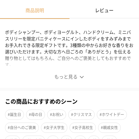
商品説明
レビュー
ボディシャンプー、ボディヨーグルト、ハンドクリーム、ミニバ
スリリーを限定バニティケースにインしたボディをすみずみまで
お手入れできる限定ギフトです。3種類の中からお好きな香りをお
選びいただけます。大切な方へ日ごろの「ありがとう」を伝える
贈り物としてはもちろん、ご自分へのご褒美としてもおすすめで
す。
もっと見る
ボディケアギフト
ボディシャンプー、ボディヨーグルト、ハンドクリーム、ミニバ
この商品におすすめのシーン
スリリーを限定バニティケースにインしたボディをすみずみまで
お手入れできる限定ギフトです。
#誕生日
#母の日
#お祝い
#クリスマス
#ホワイトデー
大切な方へ日ごろの「ありがとう」を伝える贈り物としてはもち
#自分へのご褒美
#女子大学生
#女子高校生
#親戚女性
ろん、ご自分へのご褒美としてもおすすめです。