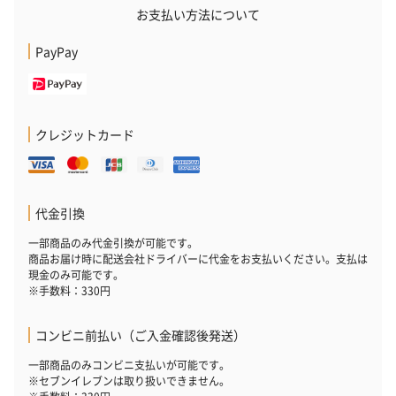
お支払い方法について
PayPay
クレジットカード
プレミアムビール イネ
実楽山田錦 特別純米
ジョニ－ウォ
ディット（712円）
酒（655円）
ブラック１２年（
円）
代金引換
一部商品のみ代金引換が可能です。
おつまみ・その他
商品お届け時に配送会社ドライバーに代金をお支払いください。支払は
現金のみ可能です。
お酒にぴったりのおつまみ・サプリを同梱してお届けいたしま
※手数料：330円
す。
コンビニ前払い（ご入金確認後発送）
一部商品のみコンビニ支払いが可能です。
※セブンイレブンは取り扱いできません。