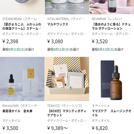
写真付きメッセージカ
写真付きメッセージカ
【誕生日】Hap
ード（680円）
ード（Thank you）ピ
Birthday ホ
ンク（680円）
刷なし）（11
ラッピング
ギフトラッピングを施してお届けいたします。
コットン巾着 【誕生
コットン巾着 【誕生
コットン巾着 