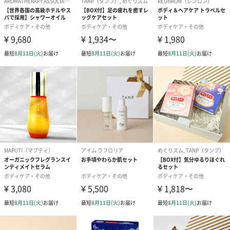
縦10cm×横15.5cm×奥行8.5cm
商品内容量
シャワージェル：250mL
ボディヨーグルト：200mL
ハンドクリーム：30mL
全体重量
700g
注意事項
※表示されている全成分は改良等の理由により、予告
なく処方が変更となり、掲載の原料、説明などが製品
のラベルと異なる場合もございます。
備考
オイルなどの成分を含む商品は、航空危険物に含まれ
るため航空機に搭載することができません。そのため
離島などの航空便を使用する地域にお住まいのかたへ
お届けの場合は、船便に変更するため1週間前後お届け
が遅くなる可能性がございます。
商品オプション情報
お届けボックスオプション