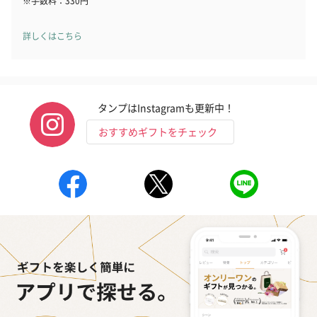
※手数料：330円
詳しくはこちら
いぶりがっことチーズ
ごろっとうまみ チーズ
しょっつるナッ
のオイル漬（981円）
のオイル漬（塩麹&レモ
円）
ン）（981円）
タンプはInstagramも更新中！
おすすめギフトをチェック