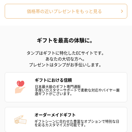
価格帯の近いプレゼントをもっと見る
ギフトを最高の体験に。
アールグレイ（HAPPY
アールグレイティー
フルーツティー
BIRTHDAY TO YOU）
（660円）
円）
タンプはギフトに特化したECサイトです。
（660円）
あなたの大切な方へ。
プレゼントはタンプがお手伝いします。
ギフトにおける信頼
日本最大級のギフト専門通販
手厚いカスタマーサポートで柔軟な対応やバイヤー厳
スイーツ
選ギフトがございます。
スイーツを同梱してお届けいたします。ギフトへの＋αにおすすめ
です。
オーダーメイドギフト
ギフトシーンに合わせた豊富なオプションで特別な日
を彩るカスタマイズが可能です。