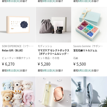
ドライフラワー・プリザーブドフラワー
自然のお花で作ったドライフラワー・プリザーブドフラワーを同
梱します。
一部花材が写真と異なる場合がございます。予めご了承くださ
い。パッケージに入れてお届けします。
プリザーブドフラワー
プリザーブドフラワー
アミュレット 
ブーケ（ピンク）
ブーケ（ブルー）
ク）（1,500円
（2,580円）
（2,580円）
ぬいぐるみ