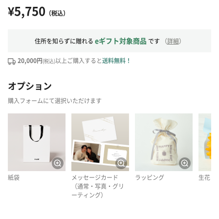
¥5,750
（税込）
eギフト対象商品
住所を知らずに贈れる
です
（
詳細
）
20,000円
以上ご購入すると
送料無料！
(税込)
オプション
購入フォームにて選択いただけます
紙袋
メッセージカード
ラッピング
生花
（通常・写真・グリ
ーティング）