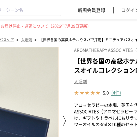
新規会員登録
ログイ
届け停止・遅延について（2026年7月29日更新）
>
>
バスケア
入浴剤
【世界各国の高級ホテルやスパで採用】ミニチュアバスオ
AROMATHERAPY ASSOCI
【世界各国の高級ホテ
スオイルコレクション
入浴剤
(4件)
5.0
アロマセラピーの本場、英国を代表
ASSOCIATES（アロマセラ
け、ギフトやトラベルにもリラ
ワーオイルの3ml×10種のセッ