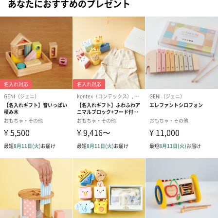
あなたにおすすめのプレゼント
色で弾ける！「ちょうちょう」の楽譜つき
みんなが大好きな「ちょうちょう」の楽譜つき。音符の色に合わ
せて音を出すと、自然とちょうちょうのメロディになるので、楽
譜が読めない小さなお子さまでも大丈夫です。
木目が透ける高級感のある塗装
角も面取りし、丁寧に磨かれたおもちゃ。発色が良く、また木目
が透けてみえる塗装技法により、木材ならではの温かさと高級感
を演出してくれます。
遊びながらトレーニング