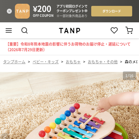
【重要】令和8年熊本地震の影響に伴うお荷物のお届け停止・遅延について
（2026年7月29日更新）
タンプホーム
>
ベビー・キッズ
>
おもちゃ
>
おもちゃ・その他
>
森のメ
1
/
16