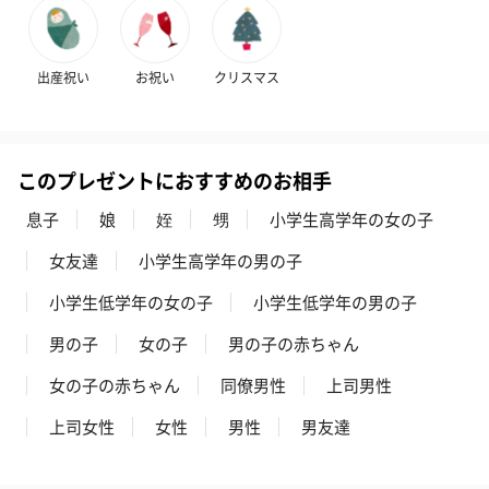
キャンドル・お香
キャンドル・お香を同梱してお届けいたします。
出産祝い
お祝い
クリスマス
このプレゼントにおすすめのお相手
息子
娘
姪
甥
小学生高学年の女の子
女友達
小学生高学年の男の子
フラッグカプセル：イ
フラッグカプセル：イ
ショートイン
ンセンススティック
ンセンススティック
（GRAPE AND
小学生低学年の女の子
小学生低学年の男の子
（END）（880円）
（St.OSMANTHUS）
（880円）
（880円）
男の子
女の子
男の子の赤ちゃん
女の子の赤ちゃん
同僚男性
上司男性
お酒
上司女性
女性
男性
男友達
お酒を同梱してお届けいたします。
※20歳未満の方への酒類の販売はいたしません。