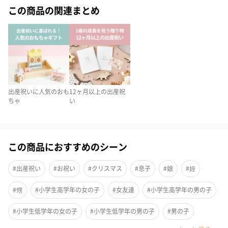
この商品の関連まとめ
出産祝いに人気のおも
12ヶ月以上の出産祝
ちゃ
い
鍵盤を押したり､鉄琴をスティックで叩いて遊べるおもちゃです。
この商品におすすめのシーン
鍵盤を押すと､丸いモチーフがぴょこぴょこと連動して動きます｡
可愛らしい動きでお子さまが喜びますね。
#出産祝い
#お祝い
#クリスマス
#息子
#娘
#姪
#甥
#小学生高学年の女の子
#女友達
#小学生高学年の男の子
鍵盤とシロフォン、2種類の音色！
#小学生低学年の女の子
#小学生低学年の男の子
#男の子