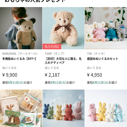
（2,310円）
（1,650円）
（1,650円）
生花
生花のブーケを同梱します。
※9-15時にご注文いただく場合、最短のお届け可能日が通常より
も1日遅くなります。
シーズンブーケ（ひま
ブーケ（ホワイトグリ
ブーケ（ピン
わり）（1,880円）
ーン）（1,650円）
（1,650円）