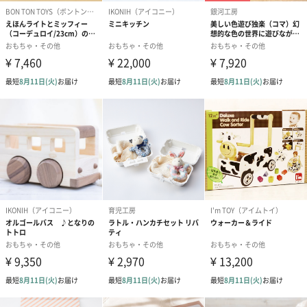
メッセージカード（通常・写真・グリーティング）
誕生日や結婚祝い・出産祝いなど、様々なシーンのメッセージカ
ードを同梱します。
メッセージカードや封筒のデザインは一部変更する場合がありま
す。
写真付きメッセージカ
写真付きメッセージカ
【誕生日】Hap
ード（680円）
ード（Thank you）ピ
Birthday ホ
ンク（680円）
刷なし）（11