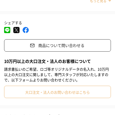
鍵盤を弾いて、シロフォンをスティックで叩いて、と1台で2種類
#女の子
#男の子の赤ちゃん
#女の子の赤ちゃん
#同僚男性
のメロディの奏で方を楽しめます。
#上司男性
#上司女性
#女性
#男性
#男友達
#0-1歳
シェアする
#2歳
#3歳
#4歳
音に合わせてぴょこぴょこ動く！
鍵盤を押すと連動して丸いモチーフがぴょこぴょこと跳ねます。
商品について問い合わせる
自らの動きで音を出したり、モノを動かしたりして「できた！」
が五感で感じやすく、大きな喜びを感じ、お子さまの好奇心・も
っとやりたいという意欲を刺激します。
10万円以上の大口注文・法人のお客様について
請求書払いのご希望、ロゴ等オリジナルデータの名入れ、10万円
以上の大口注文に関しまして、専門スタッフが対応いたしますの
で、以下フォームよりお問い合わせください。
2本のスティックで一緒に演奏
シロフォン用のスティックが2本ついているので、両手で演奏した
大口注文・法人のお問い合わせはこちら
り、兄弟や親子で一緒に演奏を楽しめます。本体にスティック用
の収納スペースもあるので、遊び終わった後のお片付けも簡単で
す。