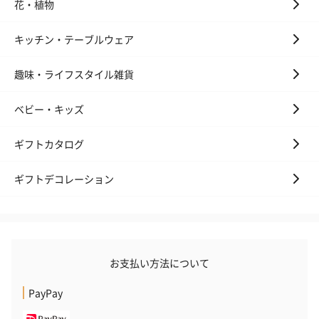
花・植物
キッチン・テーブルウェア
趣味・ライフスタイル雑貨
いぶりがっことチーズ
ごろっとうまみ チーズ
しょっつるナッ
のオイル漬（981円）
のオイル漬（塩麹&レモ
円）
ン）（981円）
ベビー・キッズ
ギフトカタログ
ギフトデコレーション
お支払い方法について
PayPay