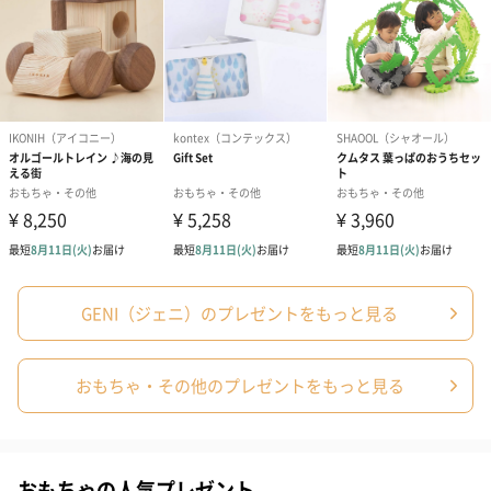
ノンカフェインフルー
葉酸入りデカフェコー
カフェインレ
ツティー（562円）
ヒー（875円）
ー（519円）
ベビーグッズ
出産祝いギフトへの＋αにおすすめです。新生児〜1歳ごろまでの
赤ちゃん向けのアイテムをご用意しました。
商品と同梱してお届けいたします。
GENI（ジェニ）のプレゼントをもっと見る
おもちゃ・その他のプレゼントをもっと見る
スタイ（ブルー）
ソックス（ピンク）
ソックス（ブ
おもちゃの人気プレゼント