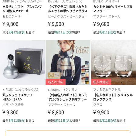
ゼリーバウム カット
麦わらパンダバウム
3層デザート 
（レモン＆紅茶）（432
（バナナ味）（540円）
ェ〜国産フル
円）
り〜 3号（86
スキンケアグッズ
スキンケアグッズを同梱してお届けします。