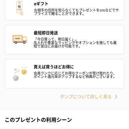
eギフト
お相手の住所を知らなくてもプレゼントをsnsなどでサ
プライズで贈ることができます。
ハンドタオル・ハンカチ
最短即日発送
ハンドタオル・ハンカチを同梱してお届けいたします。ギフトへ
「今日買って、明日届く」。
名入れや豊富なラッピングやオプションを施しても最
の＋αにおすすめです。
短で翌日にお届けが可能です。
買えば買うほどお得に
会員ランクに応じてお得なクーポンが受け取れたり、
ポイント還元率がアップするなど特典がございます。
タンプについて詳しく見る
花束ハンドタオル（ピ
花束ハンドタオル（ブ
花束ハンドタ
ンク）（1,760円）
ルー）（1,760円）
ワイト）（1,7
このプレゼントの利用シーン