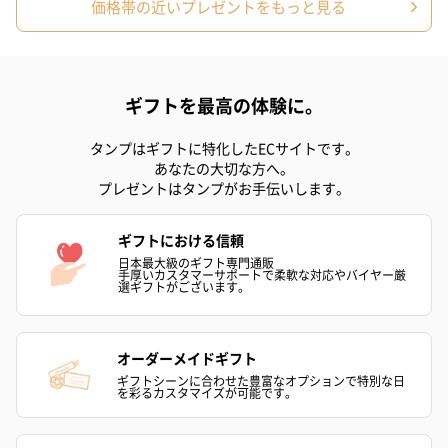
価格帯の近いプレゼントをもっと見る
ハンドクリーム3本セッ
シャワージェル＆ハン
シャワージェ
ト【ありがとう】
ドクリーム（ピンクグ
ドクリーム（
（1,100円）
レープフルーツ）
ッシュローズ）（
（2,145円）
円）
ギフトを最高の体験に。
タンプはギフトに特化したECサイトです。
あなたの大切な方へ。
リラックスグッズ
プレゼントはタンプがお手伝いします。
リラックスグッズを同梱してお届けします。
ギフトにおける信頼
日本最大級のギフト専門通販
手厚いカスタマーサポートで柔軟な対応やバイヤー厳
選ギフトがございます。
オーダーメイドギフト
ギフトシーンに合わせた豊富なオプションで特別な日
を彩るカスタマイズが可能です。
かき氷入浴剤4点セット
かき氷入浴剤4点セット
バスフラワー
（ブルー）（748円）
（イエロー）（748円）
【Thank you】
円）