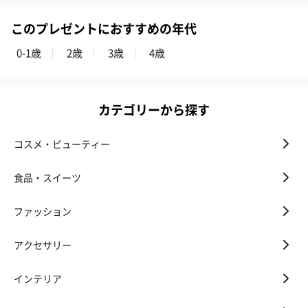
このプレゼントにおすすめの年代
0-1歳
2歳
3歳
4歳
カテゴリーから探す
プレミアムビール イネ
実楽山田錦 特別純米
ジョニ－ウォ
ディット（712円）
酒（655円）
ブラック１２年（
コスメ・ビューティー
円）
食品・スイーツ
ファッション
おつまみ・その他
お酒にぴったりのおつまみ・サプリを同梱してお届けいたしま
アクセサリー
す。
インテリア