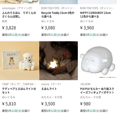
ドライフラワー・プリザーブドフラワー
自然のお花で作ったドライフラワー・プリザーブドフラワーを同
梱します。
一部花材が写真と異なる場合がございます。予めご了承くださ
い。パッケージに入れてお届けします。
プリザーブドフラワー
プリザーブドフラワー
アミュレット 
ブーケ（ピンク）
ブーケ（ブルー）
ク）（1,500円
（2,580円）
（2,580円）