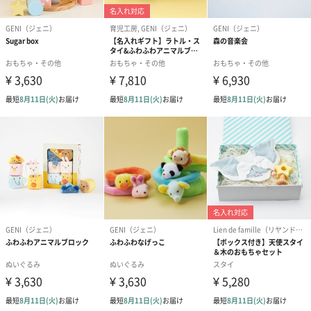
音と動きが連動する相乗効果で大きな喜びを感じることができま
す｡音と動きの関係性に興味を持つきっかけになりますね。
強弱などの指先の訓練､創造力､発想力､指の動きと位置を空間的に
認識し覚える力､またメロディーを覚える力なども養うことができ
ます｡
商品詳細情報
サイズ
36.2×28.7×15.5cm
2.2×2.2×13cm（最少パーツ）
対象年齢
1.5歳～
材質
天然木、天然木化粧合板、鉄、紙
本体重量
2470g
生産国
ベトナム