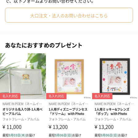
で、以下フォームよりお問い合わせください。
時の写真など、思い出の1枚を添えて渡すのも素敵ですね。
大口注文・法人のお問い合わせはこちら
さまざまなシーンでのお子様への贈り物に
あなたにおすすめのプレゼント
ディズニーの出産祝い商品を作りたいという思いから誕生したこ
の名前詩ギフト。特に30〜40代の女性が出産祝いとして贈るギフ
トにおすすめです。出産祝いにはもちろん誕生日や入学祝い、七
五三を迎えるお子様にも。大切な日の贈り物にぜひご利用くださ
い。
商品詳細情報
商品サイズ
縦335mm×横275mm×奥行12mm
本体重量
700g