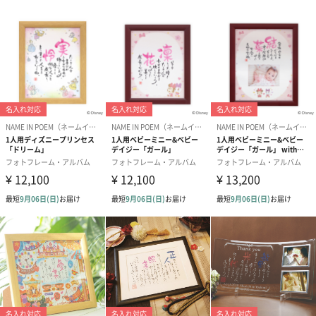
パッケージサ
縦400mm×横330mm×奥行50mm
イズ
全体重量
1,000g
素材
中質繊維板、ガラス、紙
原産国
額：インドネシア
製造国
日本
パッケージ内
紐、説明書
同梱物
注意事項
※こちらの商品は壁掛けタイプです。
※写真のサイズはL判（127mm×89mm）ヨコ1枚で
す。
※写真はお客様自身でお入れください。