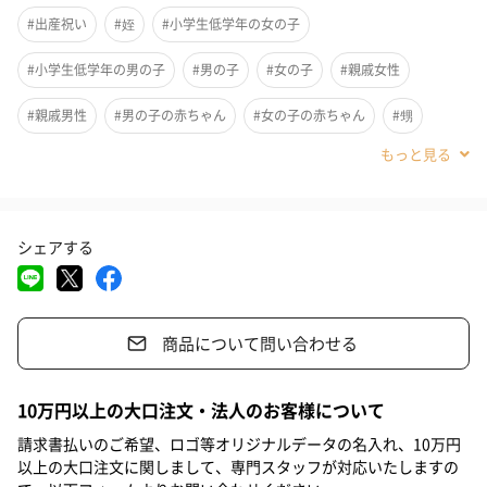
#出産祝い
#姪
#小学生低学年の女の子
#小学生低学年の男の子
#男の子
#女の子
#親戚女性
ご両親が大切に考えたお子様へ「名前」という初めての贈り物を
#親戚男性
#男の子の赤ちゃん
#女の子の赤ちゃん
#甥
ネームインポエムで形に残しましょう。お子様の幸せな未来と健
#女友達
#娘
#息子
#姉
#妹
#兄
#弟
#女性
やかな成長を願う名前詩。ご家族の皆様にとってもかけがえのな
い記念品になります。
#男性
#男友達
#20代前半
#20代後半
#30代
#40代
シェアする
ベビーグッズの定番のベビーミッキーのデザイン。ベビーミッキ
#6-9歳
#5歳
#4歳
#3歳
#2歳
#0-1歳
ーとベビードナルドが仲良く車で遊んでいます。
商品について問い合わせる
思い出の1枚を入れて
10万円以上の大口注文・法人のお客様について
写真の入るタイプなので、世界に1つだけのネームインポエムと一
請求書払いのご希望、ロゴ等オリジナルデータの名入れ、10万円
緒に飾れば他にはない素敵なプレゼントになること間違いなし。
以上の大口注文に関しまして、専門スタッフが対応いたしますの
ご自身でお好きな写真を入れることができるので、初めて笑った