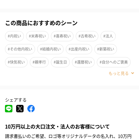
ありがとうの気持ちが伝わるタオルシリーズ
ギフトを抱えたスヌーピーと一緒にありがとうの気持ちが伝わる
この商品におすすめのシーン
タオルシリーズです。
#内祝い
#米寿祝い
#喜寿祝い
#古希祝い
#法人
※画像はイメージです。
#その他内祝い
#結婚内祝い
#出産内祝い
#新築祝い
#快気祝い
#親孝行
#誕生日
#還暦祝い
#自分へのご褒美
「SNOOPY（スヌーピー）」
#引っ越し祝い
#敬老の日
#クリスマス
#お中元
#父の日
スヌーピーと言えば誰もが知っている大人気キャラクターです。
#母の日
#結婚祝い
#同僚男性
#親戚女性
#親戚男性
特に日本での人気が高く、その愛くるしい姿に癒されるという人
シェアする
#義母
#義父
#部下女性
#部下男性
#娘
#息子
#姉
も多いのではないでしょうか。
#妹
#兄
#弟
#女子大学生
#男子大学生
#彼女
10万円以上の大口注文・法人のお客様について
#同僚女性
#上司男性
#上司女性
#祖父
#祖母
#母親
お世話になっている方への贈り物に
請求書払いのご希望、ロゴ等オリジナルデータの名入れ、10万円