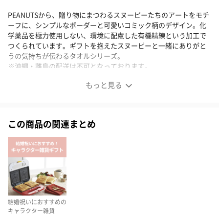
PEANUTSから、贈り物にまつわるスヌーピーたちのアートをモチ
ーフに、シンプルなボーダーと可愛いコミック柄のデザイン。化
学薬品を極力使用しない、環境に配慮した有機精練という加工で
つくられています。ギフトを抱えたスヌーピーと一緒にありがと
うの気持ちが伝わるタオルシリーズ。
※沖縄・離島の配送は不可となっております。
もっと見る
スヌーピーと一緒に感謝の気持ちを送るタオルギフト
この商品の関連まとめ
PEANUTSから、贈り物にまつわるスヌーピーたちのアートをモチ
ーフに、クラフト紙のラベルがアクセント。シンプルなボーダー
とかわいいコミック柄のデザイン。化学薬品を極力使用しない、
環境に配慮した有機精練という加工でつくられています。
バスタオル1枚、ウォッシュタオル2枚が入っています。
結婚祝いにおすすめの
キャラクター雑貨