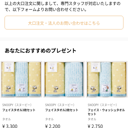
#父親
#妻
#夫
#男性
#男友達
#女友達
#彼氏
以上の大口注文に関しまして、専門スタッフが対応いたしますの
で、以下フォームよりお問い合わせください。
スヌーピーやピーナッツの仲間たちが登場する、使い心地の良い
#10代
#20代前半
#20代後半
#30代
#40代
#50代
タオルシリーズ。お世話になった方への贈り物にぴったり。感謝
大口注文・法人のお問い合わせはこちら
の気持ちと共にタオルギフトを贈りませんか？
#60代
#70代
#80代
#90代
商品詳細情報
あなたにおすすめのプレゼント
商品サイズ
バスタオル：幅60cm×長さ120cm
ウォッシュタオル（ストライプ柄・ボーダー柄）：
幅34cm×長さ35cm
パッケージ外
直方体化粧箱
装
外装サイズ
幅27cm×奥行23cm×高さ6cm
全体重量
550g
原材料
バスタオル：綿100％
ウォッシュタオル（ストライプ柄・ボーダー柄）：
綿95％、アクリル5％