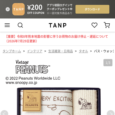
【重要】令和8年熊本地震の影響に伴うお荷物のお届け停止・遅延について
（2026年7月29日更新）
タンプホーム
>
インテリア
>
生活雑貨・日用品
>
タオル
>
バス・ウォッ
1
/
3