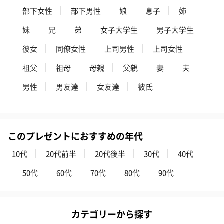
部下女性
部下男性
娘
息子
姉
妹
兄
弟
女子大学生
男子大学生
彼女
同僚女性
上司男性
上司女性
祖父
祖母
母親
父親
妻
夫
男性
男友達
女友達
彼氏
このプレゼントにおすすめの年代
10代
20代前半
20代後半
30代
40代
50代
60代
70代
80代
90代
カテゴリーから探す