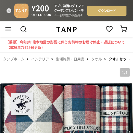
【重要】令和8年熊本地震の影響に伴うお荷物のお届け停止・遅延について
（2026年7月29日更新）
タンプホーム
>
インテリア
>
生活雑貨・日用品
>
タオル
>
タオルセット
1
/
1