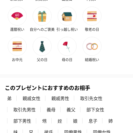
還暦祝い
自分へのご褒美
引っ越し祝い
敬老の日
お中元
父の日
母の日
結婚祝い
このプレゼントにおすすめのお相手
弟
親戚女性
親戚男性
取引先女性
取引先男性
義母
義父
部下女性
部下男性
甥
姪
娘
息子
姉
妹
兄
彼氏
同僚男性
同僚女性