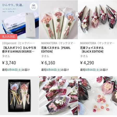
#70代
#80代
#90代
「BEVERLY HILLS POLO CLUB（ビバリーヒルズポロク
ラブ）」
BEVERLY HILLS POLO CLUBは1982年、ロサンゼルスの高級住宅
街ビバリーヒルズで生まれました。英国生まれの伝統競技“ポ
ロ”の持つトラディショナルマインドをベースに、ウエストコース
トの陽気で明るい健康的なイメージをコンセプトに展開していま
す。
BEVERLY HILLS POLO CLUBは、トータルファッションとして、全
米だけにとどまらず、欧州、アジアを始め、世界各国の消費者の
熱い支持を受け、ワールドワイドなブランドとして展開されてい
ます。
商品詳細情報