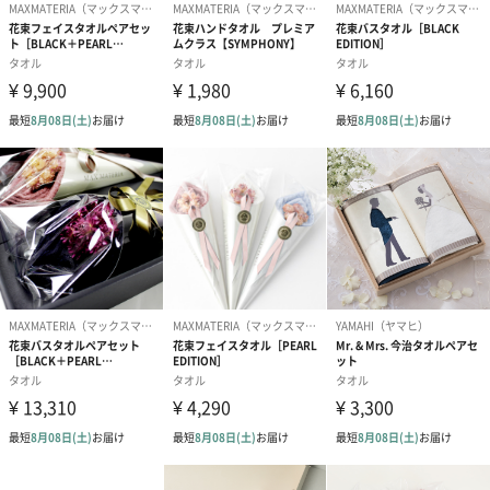
商品本体サイ
バスタオル：幅60cm×長さ120cm
ズ
ウォッシュタオル：幅34cm×長さ35cm
フェイスタオル：幅34cm×長さ75cm
パッケージ外
直方体化粧箱
装
パッケージサ
幅27cm×奥行37cm×高さ7.5cm
イズ
パッケージ全
900g
体重量 ※商
品含む
製造国
中国
素材・材質
綿100%