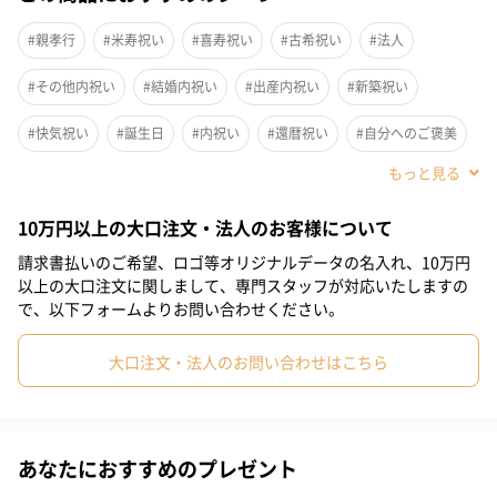
#親孝行
#米寿祝い
#喜寿祝い
#古希祝い
#法人
#その他内祝い
#結婚内祝い
#出産内祝い
#新築祝い
#快気祝い
#誕生日
#内祝い
#還暦祝い
#自分へのご褒美
#引っ越し祝い
#敬老の日
#お中元
#父の日
#母の日
10万円以上の大口注文・法人のお客様について
#結婚祝い
#弟
#親戚女性
#親戚男性
#取引先女性
請求書払いのご希望、ロゴ等オリジナルデータの名入れ、10万円
#取引先男性
#義母
#義父
#部下女性
#部下男性
#甥
以上の大口注文に関しまして、専門スタッフが対応いたしますの
柔らかガーゼとふわふわパイルのトラッドチェックとトラッドス
で、以下フォームよりお問い合わせください。
#姪
#娘
#息子
#姉
#妹
#兄
#彼氏
#同僚男性
トライプの組み合わせです。
大口注文・法人のお問い合わせはこちら
#同僚女性
#上司男性
#上司女性
#祖父
#祖母
#母親
バスタオル1枚
#父親
#妻
#夫
#女性
#男性
#男友達
#女友達
ウォッシュタオル3枚
フェイスタオル2枚
#20代前半
#20代後半
#30代
#40代
#50代
#60代
あなたにおすすめのプレゼント