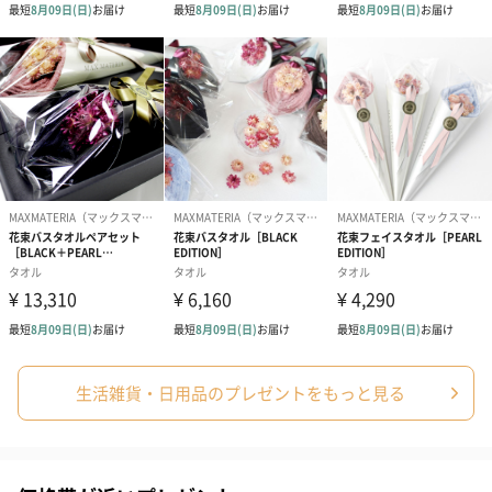
●万一製品が皮膚や衣類に残った場合は、皮膚は水でよ
く洗い、衣類はぬるま湯にしばらくつけ置きしもみ洗
いをしてください。
●子供の手の届かない所に置いてください。
<ジョイの注意事項>
●子供や認知症の方の誤飲を防ぐため、置き場所に注意
する。
●用途外使用不可。
●使用後は水で手をよく洗い、お肌のお手入れを。
●荒れ性の方や長時間使用時、原液をスポンジ等に含ま
せ使う時は炊事用手袋を使う。
●流水の場合、食器及び調理用具は5秒以上、ため水の
場合は水をかえ2回以上すすぐ。
●薄めた液を長時間おくと変質する事がある。
商品オプション情報
生活雑貨・日用品のプレゼントをもっと見る
メッセージカード（通常・写真・グリーティング）
誕生日や結婚祝い・出産祝いなど、様々なシーンのメッセージカ