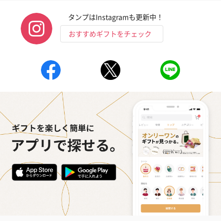
（END）（880円）
（St.OSMANTHUS）
（880円）
タンプはInstagramも更新中！
（880円）
おすすめギフトをチェック
お酒
お酒を同梱してお届けいたします。
※20歳未満の方への酒類の販売はいたしません。
プレミアムビール イネ
酔鯨 純米吟醸 吟麗
実楽山田錦 
ディット（712円）
（704円）
酒（655円）