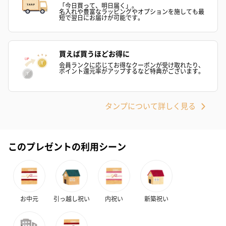
（2,390円）
（1,760円）
ル）（1,760円
「今日買って、明日届く」。
名入れや豊富なラッピングやオプションを施しても最
短で翌日にお届けが可能です。
買えば買うほどお得に
紅茶・コーヒー・スイーツ
会員ランクに応じてお得なクーポンが受け取れたり、
紅茶・コーヒー・スイーツを同梱してお届けいたします。ギフト
ポイント還元率がアップするなど特典がございます。
への＋αにおすすめです。
タンプについて詳しく見る
このプレゼントの利用シーン
アールグレイ（HAPPY
アールグレイティー
フルーツティー
BIRTHDAY TO YOU）
（660円）
円）
お中元
引っ越し祝い
内祝い
新築祝い
（660円）