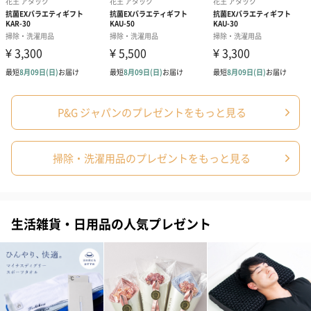
また、洗剤ギフトはお見舞いへの御礼と回復を伝えるお見舞い返
しにも使われます。
商品詳細情報
P&G ジャパンのプレゼントをもっと見る
本体サイズ
幅196mm×奥行264mm×高さ264mm
本体重量
2700g
掃除・洗濯用品のプレゼントをもっと見る
パッケージ外
直方体化粧箱(天地無用)
装
セット内容
アリエールジェルボール4D部屋干し用（12個入り）
×6箱、除菌ジョイコンパクト1本
生活雑貨・日用品の人気プレゼント
製造国
日本
原材料
・アリエールジェルボール4D：界面活性剤(66%：直
鎖アルキルベンゼンスルホン酸塩、アルキルエーテル
硫酸エステル塩、ポリオキシエチレンアルキルエーテ
ル、純せっけん分(脂肪酸塩))、安定化剤(プロピレング
リコール)、分散剤、金属封鎖剤、香料、水軟化剤、酵