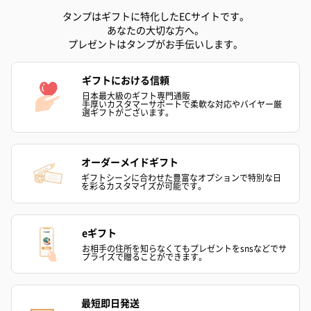
タンプはギフトに特化したECサイトです。
あなたの大切な方へ。
プレゼントはタンプがお手伝いします。
プリザーブドフラワー
プリザーブドフラワー
アミュレット 
ブーケ（ピンク）
ブーケ（ブルー）
ク）（1,500円
（2,580円）
（2,580円）
ギフトにおける信頼
日本最大級のギフト専門通販
手厚いカスタマーサポートで柔軟な対応やバイヤー厳
選ギフトがございます。
ぬいぐるみ
愛らしいぬいぐるみを同梱してお届けします。
オーダーメイドギフト
誕生日・記念日・出産祝いなどのシーンにおすすめです。
ギフトシーンに合わせた豊富なオプションで特別な日
を彩るカスタマイズが可能です。
eギフト
お相手の住所を知らなくてもプレゼントをsnsなどでサ
プライズで贈ることができます。
最短即日発送
フラワーテディベア
テディベア（バニラ）
テディベア（