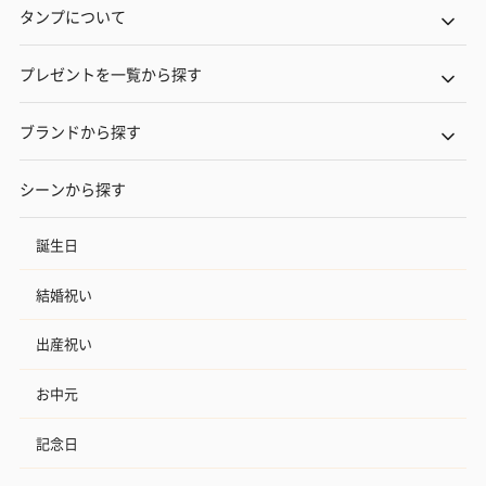
タンプについて
おつまみ・その他
プレゼントを一覧から探す
お酒にぴったりのおつまみ・サプリを同梱してお届けいたしま
す。
ブランドから探す
シーンから探す
誕生日
結婚祝い
いぶりがっことチーズ
ごろっとうまみ チーズ
しょっつるナッ
のオイル漬（981円）
のオイル漬（塩麹&レモ
円）
出産祝い
ン）（981円）
お中元
記念日