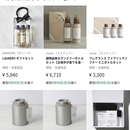
*1 炭酸成分は含まれていません。重曹から発想。
沈着ジミもすっきり落とす
共働き家庭の増加により洗濯回数が減り、分け洗いや予洗いをせ
ずに「まとめ洗い」をする消費者が増えています。
さらに、コロナ禍のおうち時間の増加により全体の家事の量が増
え「まとめ洗い」が増えた結果、衣類の奥まで染み込んだ「沈着
ジミ」が新たな課題となりました。
「アリエール ジェルボール4D」であれば、諦めていた沈着ジミも
ハジける洗浄力で徹底洗浄します*2。
また、ジェルボールをスッキリと収納できるように、2014年の発
売以来初となる本体パッケージの大型リニューアルを実施し、ス
リムなパッケージへと生まれ変わりました。
*2 すべての汚れを落とすわけではありません。