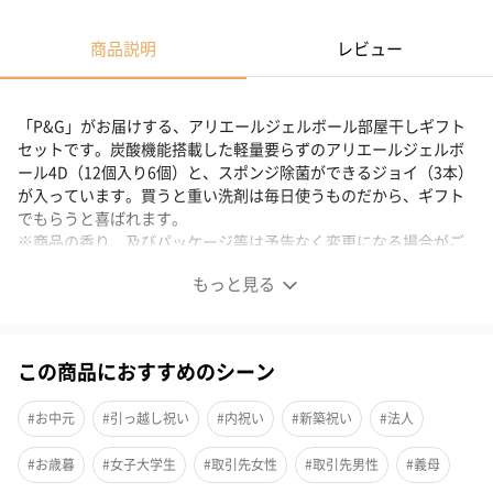
商品説明
レビュー
「P&G」がお届けする、アリエールジェルボール部屋干しギフト
セットです。炭酸機能搭載した軽量要らずのアリエールジェルボ
ール4D（12個入り6個）と、スポンジ除菌ができるジョイ（3本）
が入っています。買うと重い洗剤は毎日使うものだから、ギフト
でもらうと喜ばれます。
※商品の香り、及びパッケージ等は予告なく変更になる場合がご
ざいます。
もっと見る
アリエールジェルボール4D部屋干し用＆ジョイのギフト9
点セット
この商品におすすめのシーン
炭酸機能でハジける洗浄力のジェルボール型洗剤（部屋干し用）
#お中元
#引っ越し祝い
#内祝い
#新築祝い
#法人
と、除菌が出来る食器用洗剤ジョイのギフトセット9点セットで
#お歳暮
#女子大学生
#取引先女性
#取引先男性
#義母
す。