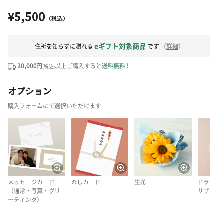
¥5,500
（税込）
eギフト対象商品
住所を知らずに贈れる
です
（
詳細
）
20,000円
以上ご購入すると
送料無料！
(税込)
オプション
購入フォームにて選択いただけます
メッセージカード
のしカード
生花
ドライ
（通常・写真・グリ
リザー
ーティング）