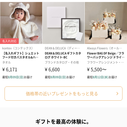
シーズンブーケ（ひま
ブーケ（ホワイトグリ
ブーケ（ピン
わり）（1,880円）
ーン）（1,650円）
（1,650円）
ドライフラワー・プリザーブドフラワー
自然のお花で作ったドライフラワー・プリザーブドフラワーを同
梱します。
一部花材が写真と異なる場合がございます。予めご了承くださ
い。パッケージに入れてお届けします。
価格帯の近いプレゼントをもっと見る
ギフトを最高の体験に。