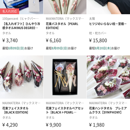
素、蛍光増白剤
・除菌ジョイコンパクト：界面活性剤（33%：アルキ
ルエーテル硫酸エステルナトリウム、アルキルアミン
オキシド、ポリオキシエチレンアルキルエーテル）、
安定化剤、粘度調整剤
使用上の注意
<アリエールの注意事項>
点・使用方法
●子供に注意。
●目に注意。
●濡れた手で触らない。
●切らない破らない。
●これは食べ物ではありません。
●子供やペットの手の届く所に置かない。
●口に入れたり、飲み込んだりしない。
●認知症の方などの誤飲を防ぐため、置き場所に注意す
る。
●用途以外に使わない。
●下洗いや手洗い用におすすめしません。
●製品を強く押したり、長時間触らない。
●製品が破れて原液が洗濯機のフタについたときは、水
ですぐふき取る。
<応急処置>
●万一飲み込んだ場合は、吐かせず、水を飲ませるなど
の処置をして、医師に相談する。
●目に入った場合は、こすらずにすぐ水で充分に洗い流
して、医師に相談する。