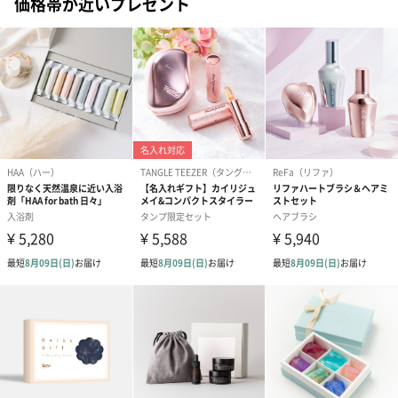
価格帯が近いプレゼント
ードを同梱します。
メッセージカードや封筒のデザインは一部変更する場合がありま
す。
写真付きメッセージカ
写真付きメッセージカ
【誕生日】Hap
ード（680円）
ード（Thank you）ピ
Birthday ホ
ンク（680円）
刷なし）（11
のしカード
商品の形質上、のしを直接添付できない商品にのし風のカードを
同梱します。
※のし下はご記入いただけません。