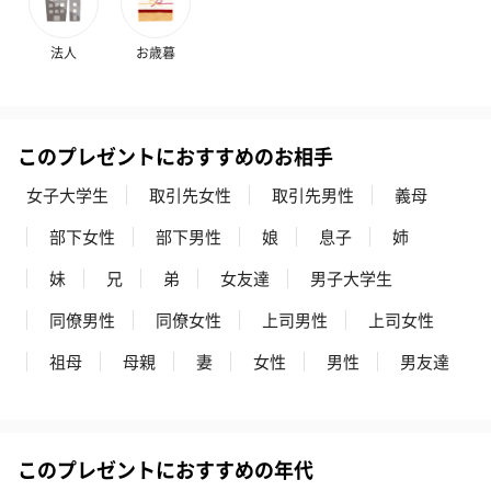
法人
お歳暮
スイーツ
スイーツを同梱してお届けいたします。ギフトへの＋αにおすすめ
です。
このプレゼントにおすすめのお相手
女子大学生
取引先女性
取引先男性
義母
部下女性
部下男性
娘
息子
姉
妹
兄
弟
女友達
男子大学生
同僚男性
同僚女性
上司男性
上司女性
ゼリーバウム カット
麦わらパンダバウム
3層デザート 
祖母
母親
妻
女性
男性
男友達
（レモン＆紅茶）（432
（バナナ味）（540円）
ェ〜国産フル
円）
り〜 3号（86
このプレゼントにおすすめの年代
スキンケアグッズ