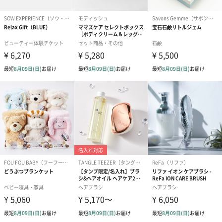
※カードのデザインは一部変更する場合があります。
結婚祝い（御結婚御
出産祝い（御出産御
内祝い_蝶結び
祝）（110円）
祝）（110円）
（110円）
生花
生花のブーケを同梱します。
※9-15時にご注文いただく場合、最短のお届け可能日が通常より
も1日遅くなります。