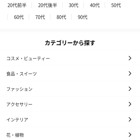
20代前半
20代後半
30代
40代
50代
スキンケアグッズを同梱してお届けします。
60代
70代
80代
90代
カテゴリーから探す
コスメ・ビューティー
ハンドクリーム3本セッ
シャワージェル＆ハン
シャワージェ
食品・スイーツ
ト【ありがとう】
ドクリーム（ピンクグ
ドクリーム（
（1,100円）
レープフルーツ）
ッシュローズ）（
（2,145円）
円）
ファッション
アクセサリー
リラックスグッズ
インテリア
リラックスグッズを同梱してお届けします。
花・植物