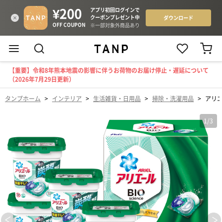
【重要】令和8年熊本地震の影響に伴うお荷物のお届け停止・遅延について
（2026年7月29日更新）
タンプホーム
>
インテリア
>
生活雑貨・日用品
>
掃除・洗濯用品
>
アリエ
1
/
3