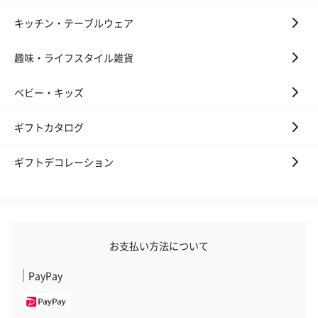
キッチン・テーブルウェア
趣味・ライフスタイル雑貨
ベビー・キッズ
かき氷入浴剤4点セット
かき氷入浴剤4点セット
バスフラワー
（ブルー）（748円）
（イエロー）（748円）
【Thank you】
ギフトカタログ
円）
ギフトデコレーション
ハンドタオル・ハンカチ
ハンドタオル・ハンカチを同梱してお届けいたします。ギフトへ
の＋αにおすすめです。
お支払い方法について
PayPay