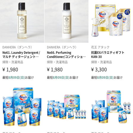
※2 平均洗濯物量2.6kg時､縦型洗濯機利用。
※3 計量する必要がないため。
除菌ジョイコンパクト（本体175ml×1）
スポンジの菌詰まりを除菌で解消し、洗浄力を最大化しました。
少量で泡立ち、洗いあがりもスッキリしています。
お見舞い返しにも人気の洗剤ギフト
誰でも簡単に使えて洗浄力の高い洗剤は、毎日の家事を楽にした
い方など幅広い年代の方に人気です。
誕生日や記念日などのお祝いのイベントにはもちろん、法要やお
返しのギフトとしても活躍します。