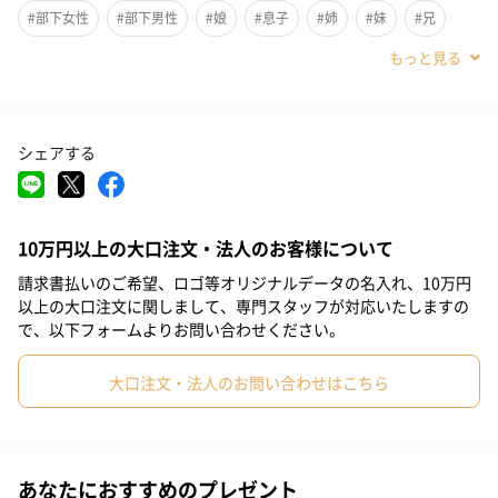
残りが少なくなって慌てることもありません。
#部下女性
#部下男性
#娘
#息子
#姉
#妹
#兄
重くてなかなかまとめて買うのが大変な洗剤は、もらうと嬉しい
アイテムです。
#弟
#女友達
#男子大学生
#同僚男性
#同僚女性
#上司男性
#上司女性
#祖母
#母親
#妻
#女性
シェアする
#男性
#男友達
#20代前半
#20代後半
#30代
#40代
進化したジェルボール
#50代
#60代
#70代
#80代
#90代
ジェルボールは、2014年に粉末、液体洗剤につづく第3の洗剤と
して市場に登場。
10万円以上の大口注文・法人のお客様について
2017年には、洗剤の成分を別々に閉じ込めることで成分の「鮮
請求書払いのご希望、ロゴ等オリジナルデータの名入れ、10万円
度」を保ち、洗う瞬間に混ざり合うことで効果を最大限発揮する3
以上の大口注文に関しまして、専門スタッフが対応いたしますの
層立体構造状の「ジェルボール3D」を発売しました。
で、以下フォームよりお問い合わせください。
1粒を指でつまんで洗濯機に入れるだけという簡便性とその洗浄力
大口注文・法人のお問い合わせはこちら
の高さから、発売当初より好評をいただいております。
そして今回、新たに4層構造を採用し、洗浄成分の働きを活性化す
る「炭酸機能*1」を搭載する「ジェルボール4D」として大幅リニ
あなたにおすすめのプレゼント
ューアルしました。