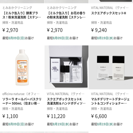
セット内容
アリエールジェルボール4D部屋干し用（本体12個入り
×6）
炭酸機能搭載することにより、まとめ洗い時の手ごわい沈着ジミ
すらも、「炭酸機能※1」で一発洗浄できます。スプーンもキャッ
プもいらず、ポンと入れるだけ！一粒で2.0kg～6.0kg(30～65L)の
洗濯量に対応し、65L以上は2個使いもできます。
従来液体洗剤と使用回数ほぼ同じ回数使えて※2、まとめ洗いにも
最適です。※3
縦型・ドラム式洗濯機の両方に使えて、すすぎ1回でもOKです。
※1 強洗浄 重曹から着想、炭酸成分が入っているわけではあり
ません。