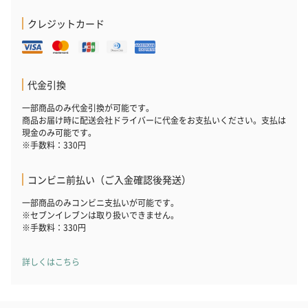
クレジットカード
花束ハンドタオル（ピ
花束ハンドタオル（ブ
花束ハンドタ
ンク）（1,760円）
ルー）（1,760円）
ワイト）（1,7
代金引換
一部商品のみ代金引換が可能です。
商品お届け時に配送会社ドライバーに代金をお支払いください。支払は
現金のみ可能です。
キャンドル・お香
※手数料：330円
キャンドル・お香を同梱してお届けいたします。
コンビニ前払い（ご入金確認後発送）
一部商品のみコンビニ支払いが可能です。
※セブンイレブンは取り扱いできません。
※手数料：330円
詳しくはこちら
フラッグカプセル：イ
フラッグカプセル：イ
ショートイン
ンセンススティック
ンセンススティック
（GRAPE AND