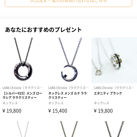
大口注文・法人のお問い合わせはこちら
プ、王冠、クロス、月、プレートモチーフなどがあり、長くご愛
用頂ける逸品に巡り合って頂ける様、
多彩なアクセサリーをご用意しており、特にプレゼントとしてお
すすめです。
あなたにおすすめのプレゼント
クールなレールクロス
新素材エナメルコーティングのブラックが男性らしい力強さを演
出。
シルバークロスの中央に、エナメルでさらにクロスを表現。1つの
ネックレスで異質感を楽しめる、欲張りなレールネックレス。
新素材エナメルコーティングのブラックが男性らしい力強さを演
出します。
ブラックとシルバーのコントラストがスタイリッシュなネックレ