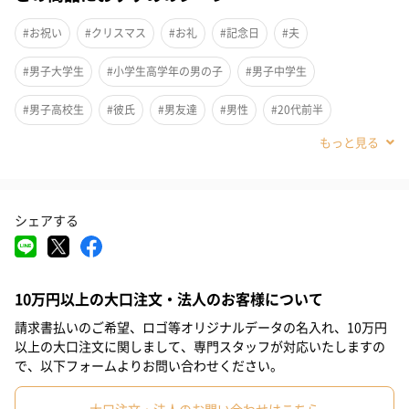
#お祝い
#クリスマス
#お礼
#記念日
#夫
#男子大学生
#小学生高学年の男の子
#男子中学生
#男子高校生
#彼氏
#男友達
#男性
#20代前半
#20代後半
#30代
#10代
#40代
シェアする
10万円以上の大口注文・法人のお客様について
請求書払いのご希望、ロゴ等オリジナルデータの名入れ、10万円
LARA Christieはペアネックレス、ペアリング、ブレスレット・バ
以上の大口注文に関しまして、専門スタッフが対応いたしますの
ングルなど、カップルに人気のペアアクセサリーを取り揃えるア
で、以下フォームよりお問い合わせください。
クセサリーブランドです。
シンプルにブランドロゴが刻印されたデザインや、リングタイ