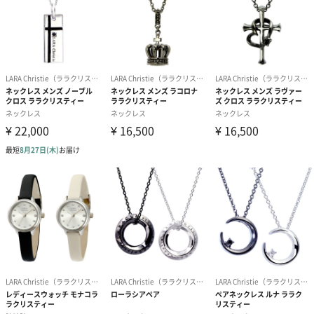
ス。
シンプルクロスなのにエナメルの斬新さが引き立ちます。
専用の紙袋・ケースが付属するので大切な人へのプレゼントやギ
フトにおすすめです。
商品詳細情報
素材
スターリングシルバー(ロジウムコーティング/エナメ
ルコート)
シルバー925
サイズ
25×13mm / チェーン 50cm
付属品
ブランド 純正ショッパー / ボックス / 品質証明書
説明
シルバー925とは、92.5％が純銀、残りは銅などの他
の金属を混ぜて合金にして強度を強くしたものです。