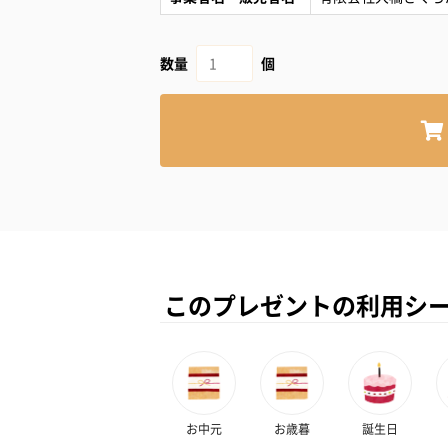
数量
個
このプレゼントの利用シ
お中元
お歳暮
誕生日