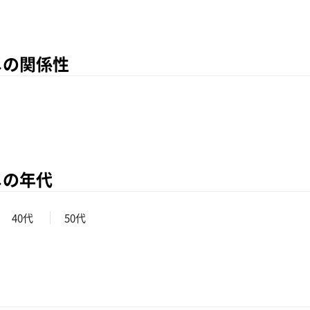
メの関係性
メの年代
40代
50代