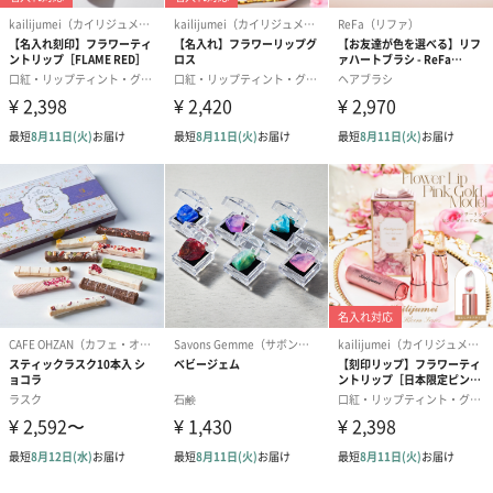
ゼリーバウム カット
麦わらパンダバウム
3層デザート 
（レモン＆紅茶）（432
（バナナ味）（540円）
ェ〜国産フル
円）
り〜 3号（86
スキンケアグッズ
スキンケアグッズを同梱してお届けします。
ハンドクリーム3本セッ
シャワージェル＆ハン
シャワージェ
ト【ありがとう】
ドクリーム（ピンクグ
ドクリーム（
（1,100円）
レープフルーツ）
ッシュローズ）（