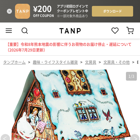
【重要】令和8年熊本地震の影響に伴うお荷物のお届け停止・遅延について
（2026年7月29日更新）
タンプホーム
>
趣味・ライフスタイル雑貨
>
文房具
>
文房具・その他
>
1
/
3