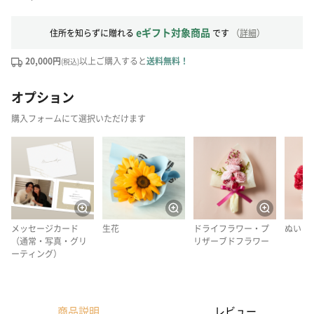
eギフト対象商品
住所を知らずに贈れる
です
（
詳細
）
20,000円
以上ご購入すると
送料無料！
(税込)
オプション
購入フォームにて選択いただけます
メッセージカード
生花
ドライフラワー・プ
ぬいぐ
（通常・写真・グリ
リザーブドフラワー
ーティング）
商品説明
レビュー