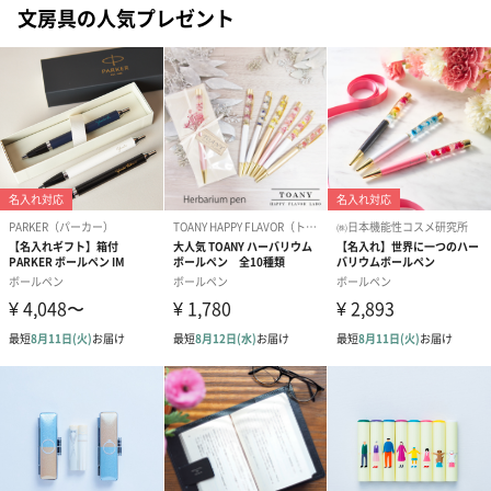
文房具の人気プレゼント
生花
生花のブーケを同梱します。
※9-15時にご注文いただく場合、最短のお届け可能日が通常より
も1日遅くなります。
シーズンブーケ（ひま
ブーケ（ホワイトグリ
ブーケ（ピン
わり）（1,880円）
ーン）（1,650円）
（1,650円）
ドライフラワー・プリザーブドフラワー
自然のお花で作ったドライフラワー・プリザーブドフラワーを同
梱します。