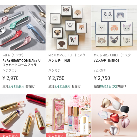
アールグレイ（HAPPY
アールグレイティー
フルーツティー
BIRTHDAY TO YOU）
（660円）
円）
（660円）
スイーツ
スイーツを同梱してお届けいたします。ギフトへの＋αにおすすめ
です。