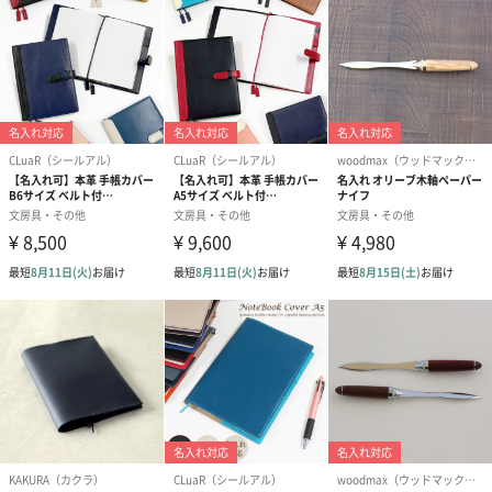
1951年の創業以来、毎年厳選されたモチーフが細部に至るまで想
像力豊かに作り出され、アーティストの手によって独占的かつ愛
情を込めて描かれるアドベントカレンダー。
100をはるかに超えるユニークなデザインには、多くのファンがい
ます。ノスタルジック、宗教的、現代的、歴史的復刻版、新しい
イラスト。大きいサイズでも、小さいサイズでも喜びは変わりま
せん。アドベントカレンダーでクリスマスを楽しんでください。
冬のインテリアとしておすすめ
クリスマスを迎えるために毎日1つずつ窓を開けるので、大人はも
ちろん、お子さまも楽しむことができます。誰もが知る世界のお
とぎ話をテーマにしたデザインは、インテリアとして飾るだけで
も華やかな雰囲気を演出します。