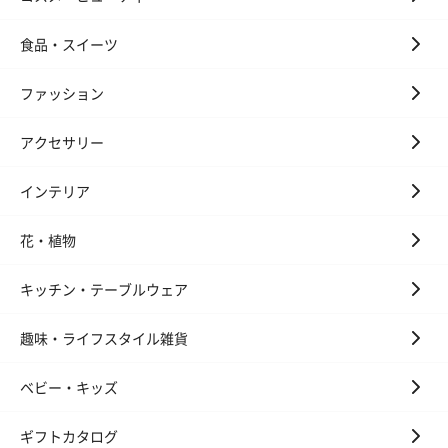
いぶりがっことチーズ
ごろっとうまみ チーズ
しょっつるナッ
のオイル漬（981円）
のオイル漬（塩麹&レモ
円）
食品・スイーツ
ン）（981円）
ファッション
アクセサリー
インテリア
花・植物
キッチン・テーブルウェア
趣味・ライフスタイル雑貨
ベビー・キッズ
ギフトカタログ