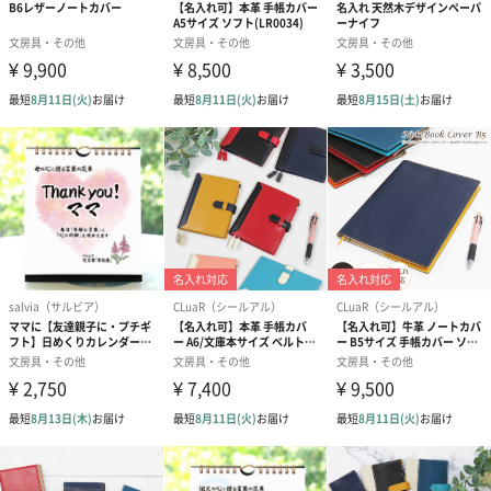
商品詳細情報
素材
紙製
本体サイズ
幅170mm×奥行130mm×高さ250mm
本体重量
90g
パッケージ外
ビニール袋
装
パッケージ外
幅300mm×奥行3mm×高さ250mm
装サイズ
パッケージ全
90g
体重量
製造国
ドイツ