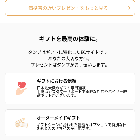
（2,145円）
円）
価格帯の近いプレゼントをもっと見る
リラックスグッズ
リラックスグッズを同梱してお届けします。
ギフトを最高の体験に。
タンプはギフトに特化したECサイトです。
あなたの大切な方へ。
プレゼントはタンプがお手伝いします。
ギフトにおける信頼
日本最大級のギフト専門通販
手厚いカスタマーサポートで柔軟な対応やバイヤー厳
選ギフトがございます。
かき氷入浴剤4点セット
かき氷入浴剤4点セット
バスフラワー
（ブルー）（748円）
（イエロー）（748円）
【Thank you】
円）
オーダーメイドギフト
ギフトシーンに合わせた豊富なオプションで特別な日
を彩るカスタマイズが可能です。