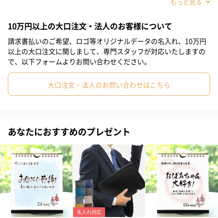
#男子中学生
#女子中学生
#男子高校生
#女子高校生
10万円以上の大口注文・法人のお客様について
#母親
#彼氏
#女友達
#男友達
#男性
#女性
#夫
請求書払いのご希望、ロゴ等オリジナルデータの名入れ、10万円
#妻
#父親
#彼女
#祖母
#祖父
#上司女性
以上の大口注文に関しまして、専門スタッフが対応いたしますの
で、以下フォームよりお問い合わせください。
#上司男性
#同僚女性
#同僚男性
#男子大学生
大口注文・法人のお問い合わせはこちら
#女子大学生
#10代
#20代前半
#20代後半
#30代
#40代
#50代
#60代
#70代
#80代
#90代
あなたにおすすめのプレゼント
1950年代にカートブランデスによって設計されたおとぎ話の家を
テーマにしたアドベントカレンダーです。 子供の頃の思い出をよ
みがえらせるノスタルジックなデザインが人気です。
カードデザインについて