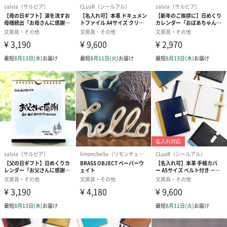
有名なおとぎ話のキャラクターがこのアドベントカレンダーの家
に集まります。 ブレーメンの音楽隊、ヘンゼルとグレーテルと魔
女、フラウ・ホレ、白雪姫、そして7人の小人。彼らは皆、銀の雲
母に包まれたきらびやかな家で戯れます。 そして、小さなドアの
後ろの透明なアドベントカレンダーウィンドウを見ると、他のお
とぎ話に出てくるキャラクターがいます。
アドベントカレンダーとは
12月1日からクリスマスの24日までの期間をカウントダウンして
くれるカレンダーです。1日ごとに日付をめくると、素敵な絵が描
いてあったり、仕掛けがあります。クリスマスの楽しい気分を高
めてくれる商品です。
「KORSCH VERLAG」