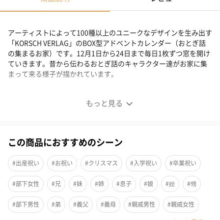
アーティストによって100種以上のユニークなデザインを生み出す
「KORSCH VERLAG」のBOX型アドベントカレンダー（おとぎ話
の集まるお家）です。12月1日から24日まで毎日1枚ずつ窓を開け
ていきます。昔から伝わるおとぎ話のキャラクター達がお家に集
まって来る様子が描かれています。
おとぎ話をテーマにしたBOX型アドベントカレンダー
もっと見る
この商品におすすめのシーン
#出産祝い
#お祝い
#クリスマス
#入学祝い
#卒業祝い
#部下女性
#兄
#妹
#姉
#息子
#娘
#姪
#甥
#部下男性
#弟
#義父
#義母
#親戚男性
#親戚女性