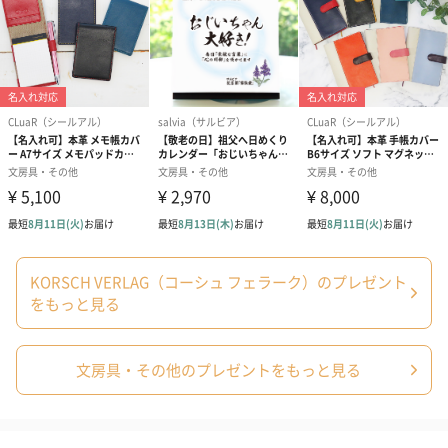
商品オプション情報
メッセージカード（通常・写真・グリーティング）
誕生日や結婚祝い・出産祝いなど、様々なシーンのメッセージカ
ードを同梱します。
メッセージカードや封筒のデザインは一部変更する場合がありま
す。
KORSCH VERLAG（コーシュ フェラーク）のプレゼント
をもっと見る
写真付きメッセージカ
写真付きメッセージカ
【誕生日】Hap
文房具・その他のプレゼントをもっと見る
ード（680円）
ード（Thank you）ピ
Birthday ホ
ンク（680円）
刷なし）（11