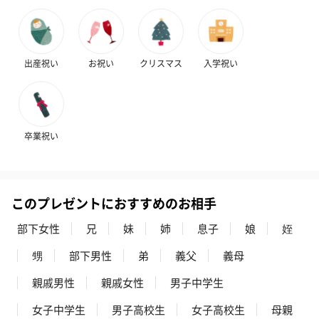
出産祝い
お祝い
クリスマス
入学祝い
フラッグカプセル：イ
フラッグカプセル：イ
ショートイン
ンセンススティック
ンセンススティック
（GRAPE AND
（END）（880円）
（St.OSMANTHUS）
（880円）
卒業祝い
（880円）
このプレゼントにおすすめのお相手
お酒
お酒を同梱してお届けいたします。
部下女性
兄
妹
姉
息子
娘
姪
※20歳未満の方への酒類の販売はいたしません。
甥
部下男性
弟
義父
義母
親戚男性
親戚女性
男子中学生
女子中学生
男子高校生
女子高校生
母親