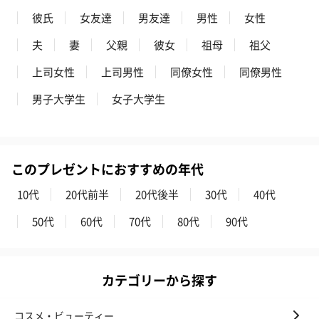
彼氏
女友達
男友達
男性
女性
夫
妻
父親
彼女
祖母
祖父
プレミアムビール イネ
実楽山田錦 特別純米
ジョニ－ウォ
上司女性
上司男性
同僚女性
同僚男性
ディット（712円）
酒（655円）
ブラック１２年（
円）
男子大学生
女子大学生
おつまみ・その他
このプレゼントにおすすめの年代
お酒にぴったりのおつまみ・サプリを同梱してお届けいたしま
す。
10代
20代前半
20代後半
30代
40代
50代
60代
70代
80代
90代
カテゴリーから探す
コスメ・ビューティー