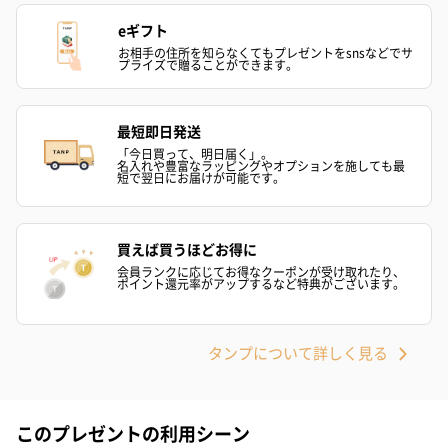
ハンドタオル・ハンカチ
ハンドタオル・ハンカチを同梱してお届けいたします。ギフトへ
eギフト
の＋αにおすすめです。
お相手の住所を知らなくてもプレゼントをsnsなどでサ
プライズで贈ることができます。
最短即日発送
「今日買って、明日届く」。
名入れや豊富なラッピングやオプションを施しても最
短で翌日にお届けが可能です。
花束ハンドタオル（ピ
花束ハンドタオル（ブ
花束ハンドタ
買えば買うほどお得に
ンク）（1,760円）
ルー）（1,760円）
ワイト）（1,7
会員ランクに応じてお得なクーポンが受け取れたり、
ポイント還元率がアップするなど特典がございます。
タンプについて詳しく見る
キャンドル・お香
キャンドル・お香を同梱してお届けいたします。
このプレゼントの利用シーン