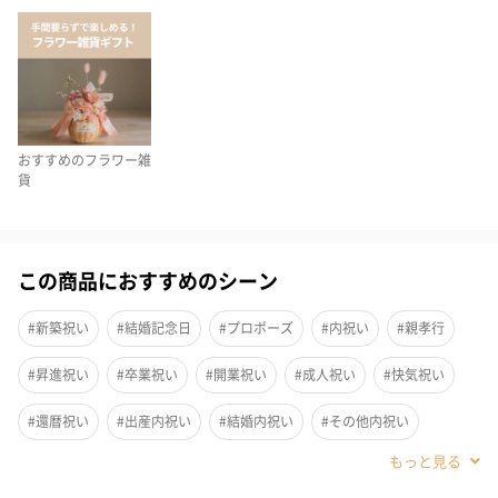
おすすめのフラワー雑
貨
この商品におすすめのシーン
#新築祝い
#結婚記念日
#プロポーズ
#内祝い
#親孝行
#昇進祝い
#卒業祝い
#開業祝い
#成人祝い
#快気祝い
全てプリザーブドフラワーを使用し、一点一点作家が丁寧に手作
#還暦祝い
#出産内祝い
#結婚内祝い
#その他内祝い
りで制作しています。 どのお品物も心のこもったオリジナル作品
#法人
#お歳暮
#古希祝い
#喜寿祝い
#米寿祝い
です。今人気のハーバリウムですが、プリザーブドフラワーやハ