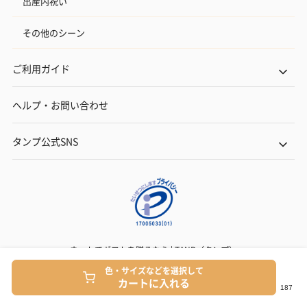
出産内祝い
その他のシーン
ご利用ガイド
ヘルプ・お問い合わせ
タンプ公式SNS
ネットでギフトを贈るなら | TANP（タンプ）
Copyright© TANP Inc.
色・サイズなどを選択して
カートに入れる