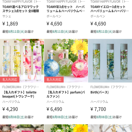
シーンに合わせたメッセージカードを添えてお届けいたします。
「見て楽しむ」「使って楽しむ」「香りを楽しむ」
ハーバリウムは「見て楽しむ」「使って楽しむ」「香りを楽し
む」を詰め込んだ、お客様に大人気のギフトセットです。
「TOANY HAPPY FLAVOR（トアニーハッピーフレーバ
ー）」
全てプリザーブドフラワーを使用し一点一点作家が丁寧に手作り
で制作しています。 制作から梱包まで全ての作業を丁寧第一で行
っております。