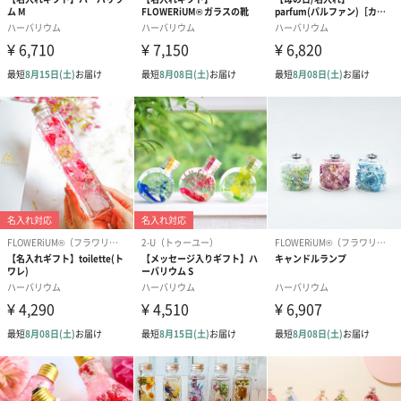
イズ
全体重量
393g
製造国（製造
日本（香川）
県）
保存方法
直射日光を避け、常温で保存
使用上の注
オイルの透明感と植物のみずみずしい状態は約1年程度
意・使用法
持続します。その後は変化をお楽しみください。
原材料
花材/ブリーザブドフラワー（本物のお花となります）
注意事項
オイルは、航空危険物に含まれるため航空機に搭載す
ることができません。そのため離島などの航空便を使
用する地域にお住まいのかたへお届けの場合は、船便
に変更するため1週間前後お届けが遅くなる可能性がご
ざいます。
商品オプション情報