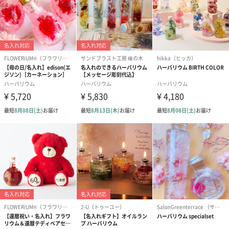
のし
内祝（蝶々結び）（0
内祝（結び切り）（0
御祝（蝶々結び
円）
円）
円）
メッセージカード