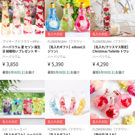
お手入れ不要で長くお花のある生活をお楽しみください
手軽に癒しを感じる“ハーバリウム”。作家が一点一点丁寧に制作
しています。シーンに合わせたメッセージカードを添えて贈って
みてはいかがでしょうか。
商品詳細情報
本体サイズ
幅72mm×奥行47mm×高さ93mm
本体重量
268g
パッケージ内
説明カード
同梱物
パッケージ外
直方体化粧箱
装
パッケージサ
幅225mm×奥行155mm×高さ45mm