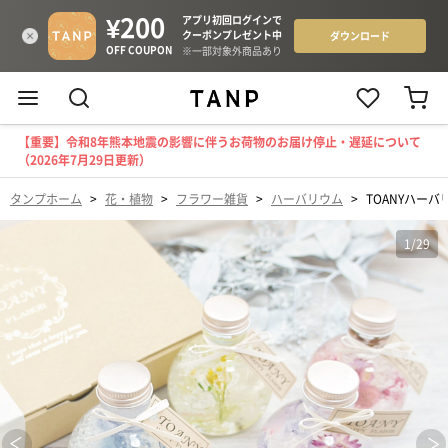
【重要】令和8年熊本地震の影響に伴うお荷物のお届け停止・遅延について
（2026年7月29日更新）
タンプホーム
>
花・植物
>
フラワー雑貨
>
ハーバリウム
>
TOANYハー
1
/
29