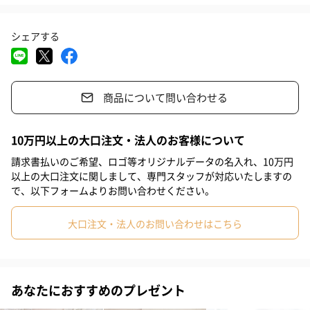
ーバリウムオイルを厳選して使用しており、透明感にこだわった
#クリスマス
#結婚祝い
#母の日
#お祝い
#お礼
仕上がりになっています。
シェアする
#記念日
#パーティー
#サプライズ
#お中元
#誕生日
#ホワイトデー
#敬老の日
#入学祝い
#就職祝い
5種類からお選びいただけます
商品について問い合わせる
#引っ越し祝い
#自分へのご褒美
#退職祝い
#送別会
桜
#女子大学生
#親戚女性
#取引先女性
#義母
#部下女性
10万円以上の大口注文・法人のお客様について
#姪
#娘
#姉
#妹
#彼女
#同僚女性
#上司女性
請求書払いのご希望、ロゴ等オリジナルデータの名入れ、10万円
クリアパープル
以上の大口注文に関しまして、専門スタッフが対応いたしますの
#祖母
#母親
#妻
#女性
#女友達
#20代前半
で、以下フォームよりお問い合わせください。
彩
#20代後半
#30代
#40代
#50代
#60代
#70代
大口注文・法人のお問い合わせはこちら
#80代
#90代
ピュアグリーン
あなたにおすすめのプレゼント
ピュアブルー