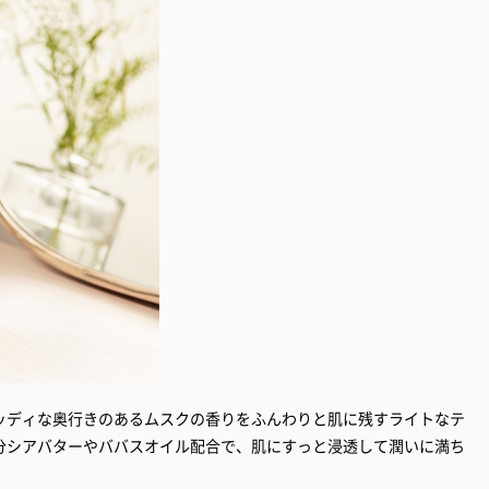
ッディな奥行きのあるムスクの香りをふんわりと肌に残すライトなテ
分シアバターやババスオイル配合で、肌にすっと浸透して潤いに満ち