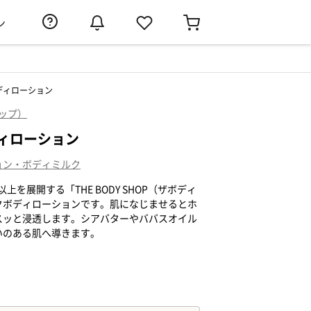
ン
ディローション
ョップ）
ィローション
ョン・ボディミルク
上を展開する「THE BODY SHOP（ザボディ
クボディローションです。肌になじませるとホ
スッと浸透します。シアバターやババスオイル
いのある肌へ導きます。