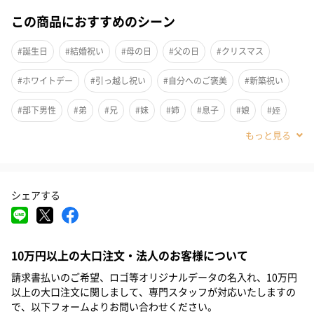
この商品におすすめのシーン
#誕生日
#結婚祝い
#母の日
#父の日
#クリスマス
#ホワイトデー
#引っ越し祝い
#自分へのご褒美
#新築祝い
#部下男性
#弟
#兄
#妹
#姉
#息子
#娘
#姪
#甥
#女子大学生
#部下女性
#義父
#義母
#取引先男性
#取引先女性
#親戚男性
#親戚女性
#母親
シェアする
#彼氏
#女友達
#男友達
#男性
#女性
#夫
#妻
気温や気圧、天候の変化によって中の結晶が増えたり減ったり。
#父親
#彼女
#祖母
#祖父
#上司女性
#上司男性
変化するインテリアオブジェです。季節の変化を、毎日違う日々
10万円以上の大口注文・法人のお客様について
#同僚女性
#同僚男性
#男子大学生
#20代前半
#20代後半
を生きていることを結晶が教えてくれます。静寂の中、じんわり
と薄明るくなってくる夜明けをイメージした上質なシリーズで
請求書払いのご希望、ロゴ等オリジナルデータの名入れ、10万円
#30代
#40代
#50代
#60代
#70代
#80代
#90代
以上の大口注文に関しまして、専門スタッフが対応いたしますの
す。
で、以下フォームよりお問い合わせください。