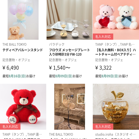
全体重量
1207g
製造国
本体：中国、台座：日本
使用上の注
・直射日光は避けてください
意・使用法
・この商品は国外輸送できません
・本品は熟練した技を持つ職人によって一つ一つ製作
されており、品質には十分に気を付けておりますが、
手作りのため形に若干のばらつきがでたり、製法上ガ
ラスに気泡や黒点などが見られる場合がございますこ
とをご了承ください。
成分・原材
本体：硼珪酸ガラス、混合液：水/エタノール/天然樟
料・素材・材
脳/塩化アンモニウム/硝酸カリウム
質
注意事項
エタノールは、航空危険物に含まれるため航空機に搭
載することができません。そのため離島などの航空便
を使用する地域にお住まいのかたへお届けの場合は、
船便に変更するため1週間前後お届けが遅くなる可能性
がございます。