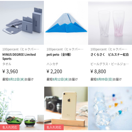
台座付
台座はウォルナットを贅沢に使用しました。
「100percent（ヒャクパーセント）」
目指したのは「トリハダ」のデザイン
怖い体験をしたわけでも、寒いわけでもなく現れるこのある「ト
リハダ」
頭を使って「理解」ではなく、心と身体とで「悟る」直感的感覚
思考や言葉を超えて、内側から全身に波紋のように広がってゆく
揺るぎない幸せな感覚を私たちは「100％」と呼び大切にしていま
す。