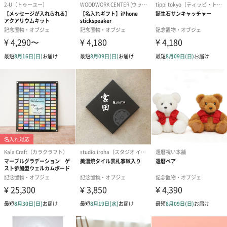
季節によって景色が変わる、日々変化する結晶を楽しみま
せんか
おしゃれなオブジェで日々の変化をお楽しみいただけるTempo
Drop Dawn。飾っているだけで毎日の変化を感じることができま
すよ。シンプルでどんなインテリアとも相性抜群です。誕生日や
クリスマス、お祝いの贈り物にぜひ、いかがでしょうか。
商品詳細情報
本体サイズ
幅115mm×奥行115mm×高さ205mm
本体重量
831.5g
パッケージ外
直方体化粧箱（白の紙箱）
装
パッケージサ
幅270mm×奥行140mm×高さ122mm
イズ