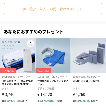
大口注文・法人のお問い合わせはこちら
About
「Tempo Drop」は、ストームグラスと呼ばれ19世紀に航海士等
が使用していた天候予測機です。樟脳（クスノキのエキス）やエ
あなたにおすすめのプレゼント
タノール等をガラス菅に密封して作られており、 気温の変化に反
応して起きる結晶を観察する事で、航海に役立てられていまし
た。ジュール・ヴェルヌの小説「海底二万マイル」に出てくるノ
ーチラス号にも設置されています。
その後の科学の発展に伴い、実際には結晶化現象については謎が
多い事がわかり、 いまだ詳細は研究途上です。現代では予測機と
しての実用は難しいですが、 季節によって景色が変わるように、
日々変化する結晶の様子を「Tempo Drop」でお楽しみくださ
い。