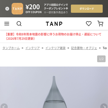
【重要】令和8年熊本地震の影響に伴うお荷物のお届け停止・遅延について
（2026年7月29日更新）
タンプホーム
>
インテリア
>
インテリア雑貨
>
記念置物・オブジェ
>
Tem
1
/
2