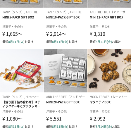
合は、紙袋との併用もおすすめです。
ダンボール装飾（ひま
ダンボール装飾（チュ
ダンボール装
わり）（720円）
ーリップ）（720円）
イトピンク×
ト）（580円）
紙袋
お渡し用の紙袋です。
商品に合わせたサイズをお届けします。