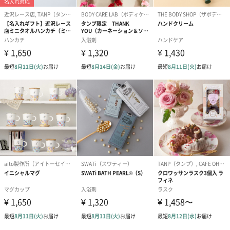
ゼリーバウム カット
麦わらパンダバウム
3層デザート 
（レモン＆紅茶）（432
（バナナ味）（540円）
ェ〜国産フル
円）
り〜 3号（86
スキンケアグッズ
スキンケアグッズを同梱してお届けします。
ハンドクリーム3本セッ
シャワージェル＆ハン
シャワージェ
ト【ありがとう】
ドクリーム（ピンクグ
ドクリーム（
（1,100円）
レープフルーツ）
ッシュローズ）（
（2,145円）
円）