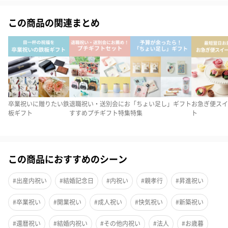
この商品の関連まとめ
美味しさのヒミツ♪
日本で販売されている一般的なポップコーンは「バタフライ型」
と呼ばれるコーンが使用されています。
一方、マッシュルーム型は一粒一粒の仕上がりが丸く、フレーバ
ーがコーンにしっかりと絡まりやすいのが特徴です。
余分な油を使用せず、原料のとうもろこしに熱風をあて、コーン
卒業祝いに贈りたい鉄
退職祝い・送別会にお
「ちょい足し」ギフト
お急ぎ便スイ
板ギフト
すすめプチギフト特集
特集
ト
を弾いてつくる 「エアーポップ製法」により、素材の旨味を活か
したヘルシーな仕上がりで、ふんわり・さくさくとした食感がお
楽しみいただけます。
この商品におすすめのシーン
※原料のコーンは遺伝子組み換えではないとうもろこしを使用
#出産内祝い
#結婚記念日
#内祝い
#親孝行
#昇進祝い
#卒業祝い
#開業祝い
#成人祝い
#快気祝い
#新築祝い
＜保存料・香料・着色料＞不使用
#還暦祝い
#結婚内祝い
#その他内祝い
#法人
#お歳暮