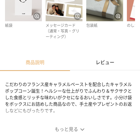
紙袋
メッセージカード
包装紙
のしカ
（通常・写真・グリ
ーティング）
商品説明
レビュー
こだわりのフランス産キャラメルペーストを配合したキャラメル
ポップコーン誕生！ヘルシーな仕上がりでふんわり＆サクサクと
した食感とリッチな味わいがクセになるおいしさです。小分け袋
をボックスにお詰めした商品なので、手土産やプレゼントのお返
しなどにもぴったりです。
ふんわり＆さくさく食感がクセになる♪パリ・キャラメル
もっと見る
ポップコーン