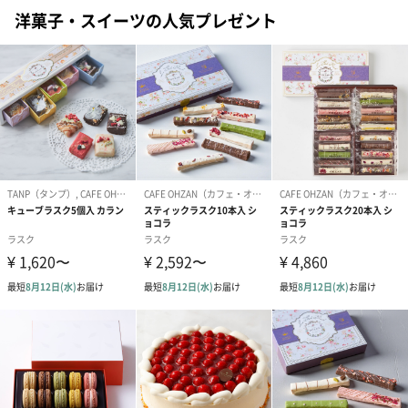
結婚祝いギフトへの＋αにおすすめです。新生活を彩るギフトオプ
洋菓子・スイーツの人気プレゼント
ションをご用意いたしました。
商品と同梱してお届けいたします。
ブライダルロリポップ
ブライダルロリポップ
今治タオルケ
ドレス（いちご味)
タキシード（コーラ味)
ンドタオル・
（1,122円）
（1,122円）
タオル）（3,4
生花
生花のブーケを同梱します。
※9-15時にご注文いただく場合、最短のお届け可能日が通常より