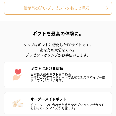
価格帯の近いプレゼントをもっと見る
リラックスグッズ
リラックスグッズを同梱してお届けします。
ギフトを最高の体験に。
タンプはギフトに特化したECサイトです。
あなたの大切な方へ。
プレゼントはタンプがお手伝いします。
ギフトにおける信頼
日本最大級のギフト専門通販
かき氷入浴剤4点セット
かき氷入浴剤4点セット
バスフラワー
手厚いカスタマーサポートで柔軟な対応やバイヤー厳
（ブルー）（748円）
（イエロー）（748円）
【Thank you】
選ギフトがございます。
円）
オーダーメイドギフト
ギフトシーンに合わせた豊富なオプションで特別な日
を彩るカスタマイズが可能です。
ハンドタオル・ハンカチ