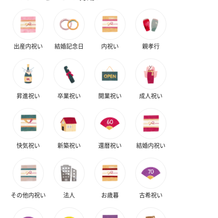
出産内祝い
結婚記念日
内祝い
親孝行
フラッグカプセル：イ
フラッグカプセル：イ
ショートイン
ンセンススティック
ンセンススティック
（GRAPE AND
（END）（880円）
（St.OSMANTHUS）
（880円）
（880円）
昇進祝い
卒業祝い
開業祝い
成人祝い
お酒
お酒を同梱してお届けいたします。
快気祝い
新築祝い
還暦祝い
結婚内祝い
※20歳未満の方への酒類の販売はいたしません。
その他内祝い
法人
お歳暮
古希祝い