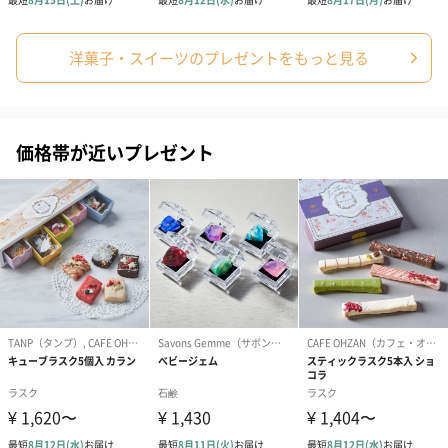
洋菓子・スイーツのプレゼントをもっと見る
プリザーブドフラワー
プリザーブドフラワー
アミュレット 
価格帯が近いプレゼント
ブーケ（ピンク）
ブーケ（ブルー）
ク）（1,500円
（2,580円）
（2,580円）
紅茶・コーヒー・スイーツ
紅茶・コーヒー・スイーツを同梱してお届けいたします。ギフト
への＋αにおすすめです。