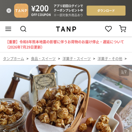
【重要】令和8年熊本地震の影響に伴うお荷物のお届け停止・遅延について
（2026年7月29日更新）
タンプホーム
>
食品・スイーツ
>
洋菓子・スイーツ
>
洋菓子・その他
>
1
/
7