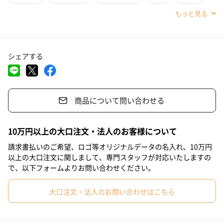
コーティングキャラメルには1957年創業のフランス老舗スイーツ
#古希祝い
#喜寿祝い
#米寿祝い
#香典返し
メーカー『モンパリグルマン社』が誇るキャラメルペーストを配
合。
#バレンタイン
#結婚祝い
#母の日
#父の日
#お祝い
AOP認証バターをふんだんに使用し、隠し味に”幻の高級塩”とも
シェアする
呼ばれる希少なレ島産の天日塩が入ったこだわりの逸品が、クセ
#お礼
#記念日
#パーティー
#サプライズ
#お中元
になる味わいを演出しています。
#誕生日
#ホワイトデー
#敬老の日
#入学祝い
#就職祝い
商品について問い合わせる
#引っ越し祝い
#自分へのご褒美
#退職祝い
#送別会
小分け袋をボックスにお詰めした贈答用ギフト♪
#親戚女性
#娘
#姪
#甥
#部下男性
#部下女性
10万円以上の大口注文・法人のお客様について
#義父
#義母
#取引先男性
#取引先女性
#親戚男性
請求書払いのご希望、ロゴ等オリジナルデータの名入れ、10万円
小分け用のガゼット袋をボックスにお詰めしました。
以上の大口注文に関しまして、専門スタッフが対応いたしますの
#息子
#女の子
#男の子
#小学生低学年の男の子
サイズは【POP5 - 5個入】と【POP8 - 8個入】の2種類ございま
で、以下フォームよりお問い合わせください。
す。
#小学生低学年の女の子
#小学生高学年の男の子
大口注文・法人のお問い合わせはこちら
クセになる味わいと食感が特徴ポップコーンは、ご自宅用にはも
#小学生高学年の女の子
#男子中学生
#女子中学生
ちろん、ちょっとした手土産、プレゼントのお返しなどにも喜ば