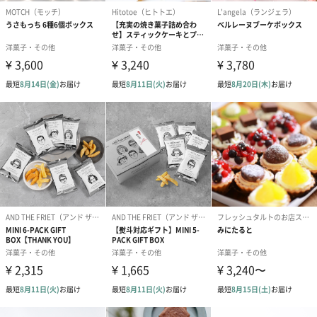
写真付きメッセージカ
写真付きメッセージカ
【誕生日】Hap
ード（680円）
ード（Thank you）ピ
Birthday ホ
ンク（680円）
刷なし）（11
包装紙
ラッピングを施してお届けいたします。
ゴールド（390円）
ピンク（390円）
グリーン（39