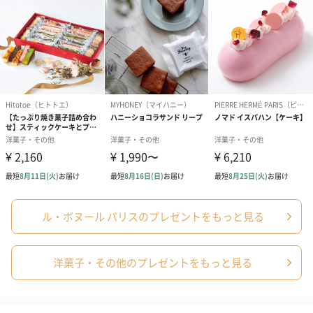
のしカード
商品の形質上、のしを直接添付できない商品にのし風のカードを
同梱します。
※のし下はご記入いただけません。
※カードのデザインは一部変更する場合があります。
ル・ボヌール パリスのプレゼントをもっと見る
結婚祝い（御結婚御
出産祝い（御出産御
内祝い_蝶結び
祝）（110円）
祝）（110円）
（110円）
洋菓子・その他のプレゼントをもっと見る
結婚祝いちょい足しギフト