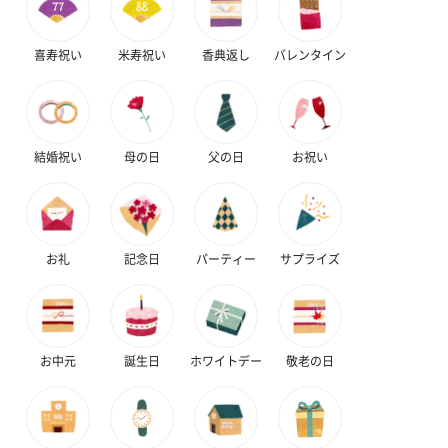
喜寿祝い
米寿祝い
香典返し
バレンタイン
プレミアムビール イネ
実楽山田錦 特別純米
ジョニ－ウォ
ディット（712円）
酒（655円）
ブラック１２年（
円）
結婚祝い
母の日
父の日
お祝い
おつまみ・その他
お酒にぴったりのおつまみ・サプリを同梱してお届けいたしま
す。
お礼
記念日
パーティー
サプライズ
お中元
誕生日
ホワイトデー
敬老の日
いぶりがっことチーズ
ごろっとうまみ チーズ
しょっつるナッ