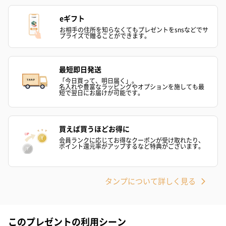
ハンドタオル・ハンカチを同梱してお届けいたします。ギフトへ
の＋αにおすすめです。
eギフト
お相手の住所を知らなくてもプレゼントをsnsなどでサ
プライズで贈ることができます。
最短即日発送
「今日買って、明日届く」。
名入れや豊富なラッピングやオプションを施しても最
短で翌日にお届けが可能です。
花束ハンドタオル（ピ
花束ハンドタオル（ブ
花束ハンドタ
ンク）（1,760円）
ルー）（1,760円）
ワイト）（1,7
買えば買うほどお得に
会員ランクに応じてお得なクーポンが受け取れたり、
ポイント還元率がアップするなど特典がございます。
キャンドル・お香
タンプについて詳しく見る
キャンドル・お香を同梱してお届けいたします。
このプレゼントの利用シーン