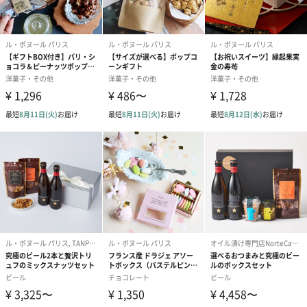
内容量
【POP5】11g×5袋
【POP8】11g×8袋
保存方法
冷蔵庫には入れず、高温多湿を避け、常温で保存し、
できるだけお早目にお召し上がりください。
原材料
砂糖(てん菜(北海道産))､コーン(遺伝子組み換えでな
い)､麦芽糖､植物油脂､バター､生クリーム､キャラメル
ペースト(フランス製造)､食塩／レシチン､甘味料(ソル
ビトール)､(一部に小麦･乳成分･大豆を含む)
アレルゲン
小麦、乳成分、大豆
※本製品の製造施設では、卵・そば・落花生・くる
み・ごま・もも・りんご・キウイフルーツ・オレン
ジ・アーモンドを使用しております。
サイズ
【POP5】縦150×横150×高さ60mm
【POP8】縦220×横150×高さ60mm
パッケージに
外装：直方体紙箱
ついて
注意
～美味しくお召し上がりいただくための注意点～
※選別には十分注意しておりますが稀に製品中に弾け
ていないポップコーン(不発のコーン)が混ざる場合が
ございます。