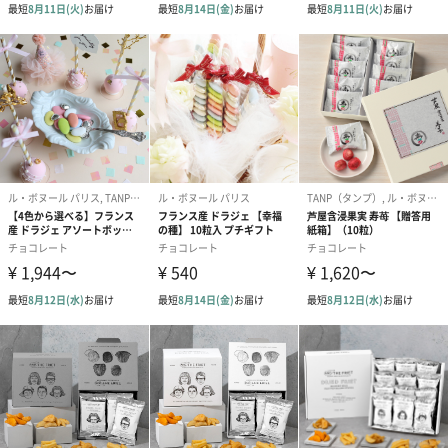
不発のコーンは大変硬く歯や歯茎を傷める可能性がご
ざいますので、お召し上がりにならないようご注意く
ださい。
備考
※モニターにより、色の見え方が実際の商品と異なる
ことがございますがご了承下さい。
※ご注文が集中した場合など、発送が遅れたり、在庫
切れで販売できなくなる可能性がございますのでご了
承ください。
製造国
日本
配送方法（常
常温
温・冷凍・冷
蔵）
商品オプション情報
お届けボックスオプション
配送用のダンボールを装飾いたします。お相手のご住所に直接お
送りする際に人気のオプションです。お相手に直接手渡しする場