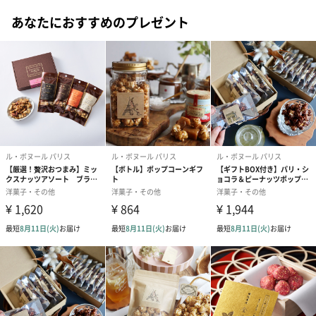
#男子高校生
#女子高校生
#祖父
#彼氏
#女友達
れること間違いなしのスイーツです。お世話になった方に、ぜひ
あなたにおすすめのプレゼント
贈ってみませんか？
#男友達
#男性
#女性
#夫
#妻
#父親
#母親
#祖母
#彼女
#上司女性
#上司男性
#同僚女性
「Le Bonheur Paris（ル・ボヌール パリス）」
#同僚男性
#男子大学生
#女子大学生
#弟
#兄
#妹
「ル・ボヌール パリス」は、フランス・パリをはじめ世界中で愛
#姉
#10代
#20代前半
#20代後半
#30代
#40代
される上質なスイーツを日本の皆様へお届けしています。
#50代
#60代
#70代
#80代
#90代
兵庫県芦屋市に日本唯一の直営店もございます。
カフェと併設して商品もご覧いただけますので、お近くにお越し
の際はぜひお立ち寄りくださいませ。
商品詳細情報