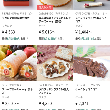
も1日遅くなります。
シーズンブーケ（ひま
ブーケ（ホワイトグリ
ブーケ（ピン
わり）（1,880円）
ーン）（1,650円）
（1,650円）
ドライフラワー・プリザーブドフラワー
自然のお花で作ったドライフラワー・プリザーブドフラワーを同
梱します。
一部花材が写真と異なる場合がございます。予めご了承くださ
い。パッケージに入れてお届けします。