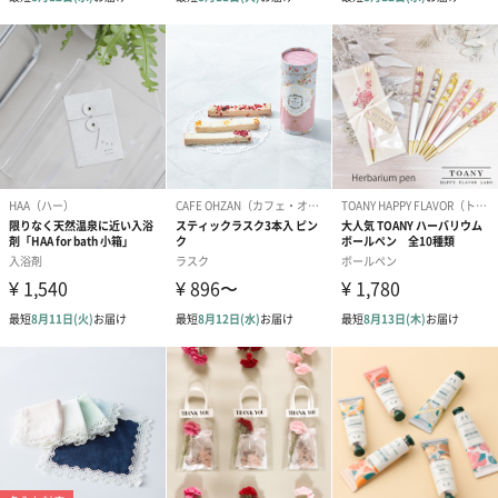
アールグレイ（HAPPY
アールグレイティー
フルーツティー
BIRTHDAY TO YOU）
（660円）
円）
（660円）
スイーツ
スイーツを同梱してお届けいたします。ギフトへの＋αにおすすめ
です。