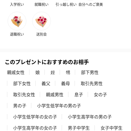
のオイル漬（981円）
のオイル漬（塩麹&レモ
円）
入学祝い
就職祝い
引っ越し祝い
自分へのご褒美
ン）（981円）
退職祝い
送別会
このプレゼントにおすすめのお相手
親戚女性
娘
姪
甥
部下男性
部下女性
義父
義母
取引先男性
取引先女性
親戚男性
息子
女の子
男の子
小学生低学年の男の子
小学生低学年の女の子
小学生高学年の男の子
小学生高学年の女の子
男子中学生
女子中学生