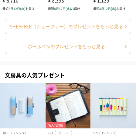
SHEAFFER（シェーファー）のプレゼントをもっと見る
写真付きメッセージカ
写真付きメッセージカ
【誕生日】Hap
ード（680円）
ード（Thank you）ピ
Birthday ホ
ボールペンのプレゼントをもっと見る
ンク（680円）
刷なし）（11
包装紙
文房具の人気プレゼント
ラッピングを施してお届けいたします。