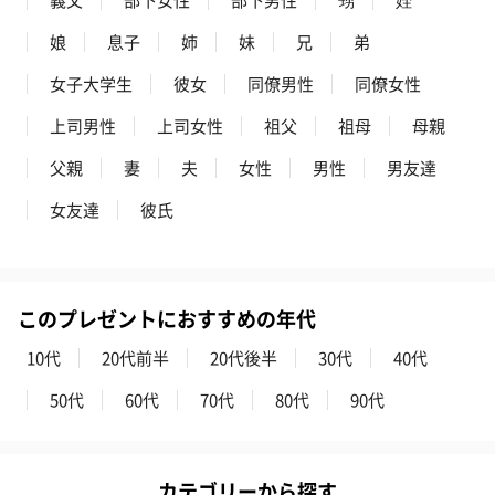
娘
息子
姉
妹
兄
弟
女子大学生
彼女
同僚男性
同僚女性
上司男性
上司女性
祖父
祖母
母親
父親
妻
夫
女性
男性
男友達
プレミアムビール イネ
実楽山田錦 特別純米
ジョニ－ウォ
女友達
彼氏
ディット（712円）
酒（655円）
ブラック１２年（
円）
このプレゼントにおすすめの年代
おつまみ・その他
お酒にぴったりのおつまみ・サプリを同梱してお届けいたしま
10代
20代前半
20代後半
30代
40代
す。
50代
60代
70代
80代
90代
カテゴリーから探す