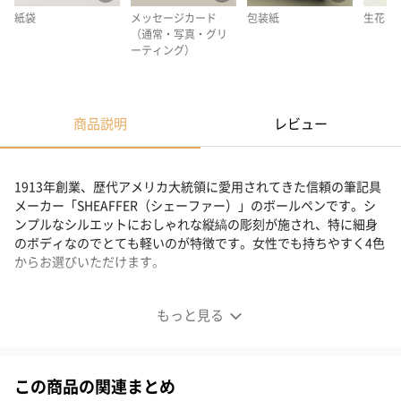
紙袋
メッセージカード
包装紙
生花
（通常・写真・グリ
ーティング）
商品説明
レビュー
1913年創業、歴代アメリカ大統領に愛用されてきた信頼の筆記具
メーカー「SHEAFFER（シェーファー）」のボールペンです。シ
ンプルなシルエットにおしゃれな縦縞の彫刻が施され、特に細身
のボディなのでとても軽いのが特徴です。女性でも持ちやすく4色
からお選びいただけます。
縦縞がおしゃれな軽量ボールペン
もっと見る
「サガリス」は、その名を古代ギリシアで神聖なものであった両
刃斧に由来しています。スリムな形状で、疲れにくい軽量設計の
この商品の関連まとめ
ボールペンです。