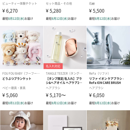
アールグレイ（HAPPY
アールグレイティー
フルーツティー
BIRTHDAY TO YOU）
（660円）
円）
（660円）
スイーツ
スイーツを同梱してお届けいたします。ギフトへの＋αにおすすめ
です。