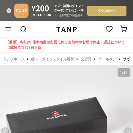
【重要】令和8年熊本地震の影響に伴うお荷物のお届け停止・遅延について
（2026年7月29日更新）
タンプホーム
>
趣味・ライフスタイル雑貨
>
文房具
>
ボールペン
>
サガリ
1
/
16