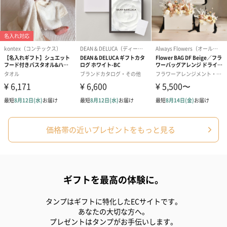
ゼリーバウム カット
麦わらパンダバウム
3層デザート 
（レモン＆紅茶）（432
（バナナ味）（540円）
ェ〜国産フル
円）
り〜 3号（86
スキンケアグッズ
価格帯の近いプレゼントをもっと見る
スキンケアグッズを同梱してお届けします。
ギフトを最高の体験に。
タンプはギフトに特化したECサイトです。
あなたの大切な方へ。
プレゼントはタンプがお手伝いします。