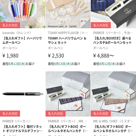
商品本体重量
24g
パッケージ内
保証規定・取扱説明書
同梱物
パッケージ外
直方体紙箱
装
パッケージ外
幅182mm×奥行68mm×高さ41mm
装サイズ
パッケージ全
189g
体重量
製造国
ドイツ
原材料
ボディ/キャップ：真鍮+クロームプレート/ラッカー
リップ/トリム：クロームプレート/PVD/ゴールドトー
ンプレート
商品オプション情報