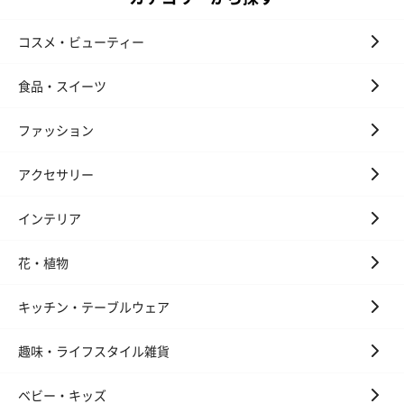
コスメ・ビューティー
いぶりがっことチーズ
ごろっとうまみ チーズ
しょっつるナッ
食品・スイーツ
のオイル漬（981円）
のオイル漬（塩麹&レモ
円）
ン）（981円）
ファッション
アクセサリー
インテリア
花・植物
キッチン・テーブルウェア
趣味・ライフスタイル雑貨
ベビー・キッズ