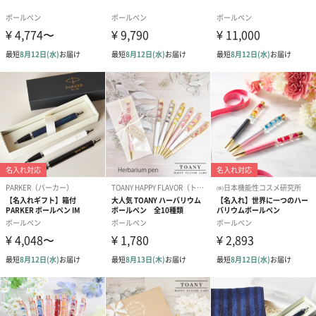
構を開発し、その地位を築いてきました。ブランドシンボルでも
あるホワイトドットは伝統と品質を証明し、歴代アメリカ大統領
に愛用されてきた信頼の筆記具メーカーです。
大切な方へ高品質な1本を
スタイリッシュで持ちやすい設計のボールペン。
女性の方でも使いやすいため、どんな方への贈り物にもおすす
め。
大切な方へのプレゼントや、ご自分へのご褒美にいかがですか？
商品詳細情報
商品本体サイ
幅137mm×高さ8.9mm
ズ