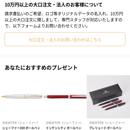
10万円以上の大口注文・法人のお客様について
#母の日
#男子大学生
#親戚女性
#親戚男性
#義母
チタングレー
請求書払いのご希望、ロゴ等オリジナルデータの名入れ、10万円
#義父
#部下女性
#部下男性
#甥
#姪
#娘
#息子
以上の大口注文に関しまして、専門スタッフが対応いたしますの
で、以下フォームよりお問い合わせください。
グロスブラックGTT
#姉
#妹
#兄
#弟
#女子大学生
#彼女
#同僚男性
大口注文・法人のお問い合わせはこちら
#同僚女性
#上司男性
#上司女性
#祖父
#祖母
#母親
ブラックラッカークロームGTT
#父親
#妻
#夫
#女性
#男性
#男友達
#女友達
#彼氏
#10代
#20代前半
#20代後半
#30代
#40代
あなたにおすすめのプレゼント
「SHEAFFER（シェーファー）」
#50代
#60代
#70代
#80代
#90代
「SHEAFFER（シェーファー）」は1913年、アメリカのアイオワ
州フォートマディソンで小さな万年筆店として創業しました。創
業者ウォルター・A・シェーファーは1900年代初頭に新たな万年
筆の機構を開発した、アメリカの万年筆のパイオニア的存在でし
た。
その後も「SHEAFFER（シェーファー）」社は様々な万年筆の機