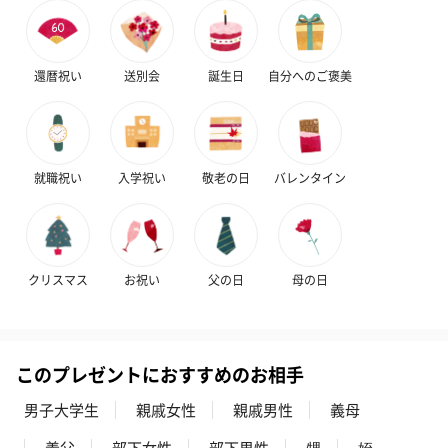
キャンドル・お香
キャンドル・お香を同梱してお届けいたします。
還暦祝い
送別会
誕生日
自分へのご褒美
就職祝い
入学祝い
敬老の日
バレンタイン
フラッグカプセル：イ
フラッグカプセル：イ
ショートイン
ンセンススティック
ンセンススティック
（GRAPE AND
（END）（880円）
（St.OSMANTHUS）
（880円）
クリスマス
お祝い
父の日
母の日
（880円）
このプレゼントにおすすめのお相手
お酒
お酒を同梱してお届けいたします。
男子大学生
親戚女性
親戚男性
義母
※20歳未満の方への酒類の販売はいたしません。
義父
部下女性
部下男性
甥
姪