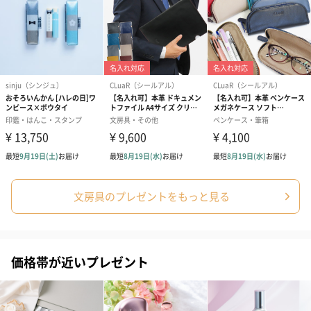
ドライフラワー・プリザーブドフラワー
自然のお花で作ったドライフラワー・プリザーブドフラワーを同
梱します。
一部花材が写真と異なる場合がございます。予めご了承くださ
い。パッケージに入れてお届けします。
文房具のプレゼントをもっと見る
プリザーブドフラワー
プリザーブドフラワー
アミュレット 
ブーケ（ピンク）
ブーケ（ブルー）
ク）（1,500円
（2,580円）
（2,580円）
価格帯が近いプレゼント
ぬいぐるみ