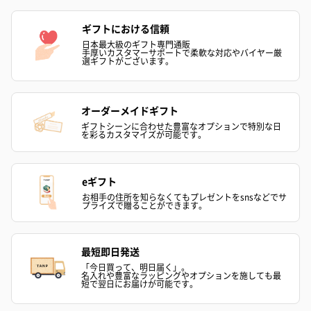
ハンドクリーム3本セッ
シャワージェル＆ハン
シャワージェ
ギフトにおける信頼
ト【ありがとう】
ドクリーム（ピンクグ
ドクリーム（
（1,100円）
レープフルーツ）
ッシュローズ）（
日本最大級のギフト専門通販
手厚いカスタマーサポートで柔軟な対応やバイヤー厳
（2,145円）
円）
選ギフトがございます。
オーダーメイドギフト
リラックスグッズ
ギフトシーンに合わせた豊富なオプションで特別な日
リラックスグッズを同梱してお届けします。
を彩るカスタマイズが可能です。
eギフト
お相手の住所を知らなくてもプレゼントをsnsなどでサ
プライズで贈ることができます。
最短即日発送
「今日買って、明日届く」。
かき氷入浴剤4点セット
かき氷入浴剤4点セット
バスフラワー
名入れや豊富なラッピングやオプションを施しても最
短で翌日にお届けが可能です。
（ブルー）（748円）
（イエロー）（748円）
【Thank you】
円）