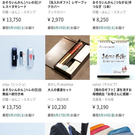
ゴールド（390円）
ピンク（390円）
グリーン（39
生花
生花のブーケを同梱します。
※9-15時にご注文いただく場合、最短のお届け可能日が通常より
も1日遅くなります。
シーズンブーケ（ひま
ブーケ（ホワイトグリ
ブーケ（ピン
わり）（1,880円）
ーン）（1,650円）
（1,650円）