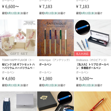
お届けボックスオプション
配送用のダンボールを装飾いたします。お相手のご住所に直接お
送りする際に人気のオプションです。お相手に直接手渡しする場
合は、紙袋との併用もおすすめです。
ダンボール装飾（ひま
ダンボール装飾（チュ
ダンボール装
わり）（720円）
ーリップ）（720円）
イトピンク×
ト）（580円）
紙袋
お渡し用の紙袋です。
商品に合わせたサイズをお届けします。