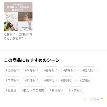
特徴
本体には縦縞の彫刻が施されています。キャップの片方のサイド
退職祝い・送別会に贈
には名入れスペース用にパネルあります。細身の軸と、軽量設計
りたい鉄板ギフト
（ボールペンは特に細身）で、キャップの天冠にむけてやや先細
りになるシンプルなシルエットが特徴です。
ツイスト式。本体には、ボールペン替芯黒Mが標準装備されてい
この商品におすすめのシーン
ます。
#退職祝い
#米寿祝い
#喜寿祝い
#古希祝い
#成人祝い
#卒業祝い
#昇進祝い
#親孝行
#還暦祝い
#送別会
カラー展開
#誕生日
#自分へのご褒美
#就職祝い
#入学祝い
クローム
#敬老の日
#バレンタイン
#クリスマス
#お祝い
#父の日