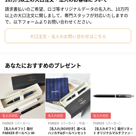
#20代後半
#30代
#40代
#50代
#60代
#70代
請求書払いのご希望、ロゴ等オリジナルデータの名入れ、10万円
以上の大口注文に関しまして、専門スタッフが対応いたしますの
ベイシティブルーCT
#80代
#90代
で、以下フォームよりお問い合わせください。
大口注文・法人のお問い合わせはこちら
ロンドンキャブブラックCT
筆記具ブランド「PARKER（パーカー）」
あなたにおすすめのプレゼント
1888年、商業者ジョージ・サッフォード・パーカーは、”優れた
ペンを作り上げる”という信念のもと、革新的な独自のインク供給
システムを採用した「ラッキー・カーブ・ペン」を世に送り出し
ました。
ひたむきに”優れたペン”を追い求め、ペンの開発に取り組み続け
てきたパーカー。快適な書き味をもたらす高い機能性はもちろ
ん、時代を彩ってきた美しく魅力的なデザインは、常にクラフト