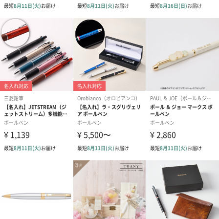
ダンボール装飾（ひま
ダンボール装飾（チュ
ダンボール装
わり）（720円）
ーリップ）（720円）
イトピンク×
ト）（580円）
ボールペン 名入れ（漢字、ひらがな不可）
※写真は一例です。また、レーザー彫刻で加工しておりますの
で、加工時の色や見た目などは商品の材質により変わります。
（漢字、ひらがな不可）
あり（590円）