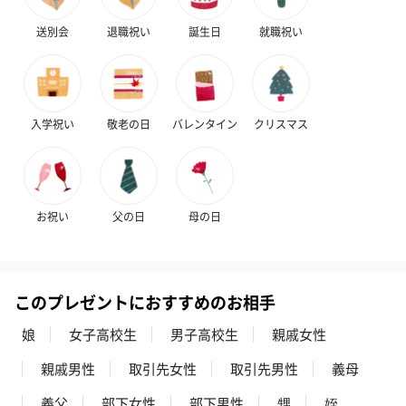
花束ハンドタオル（ピ
花束ハンドタオル（ブ
花束ハンドタ
ンク）（1,760円）
ルー）（1,760円）
ワイト）（1,7
送別会
退職祝い
誕生日
就職祝い
キャンドル・お香
入学祝い
敬老の日
バレンタイン
クリスマス
キャンドル・お香を同梱してお届けいたします。
お祝い
父の日
母の日
このプレゼントにおすすめのお相手
フラッグカプセル：イ
フラッグカプセル：イ
ショートイン
娘
女子高校生
男子高校生
親戚女性
ンセンススティック
ンセンススティック
（GRAPE AND
（END）（880円）
（St.OSMANTHUS）
（880円）
親戚男性
取引先女性
取引先男性
義母
（880円）
義父
部下女性
部下男性
甥
姪