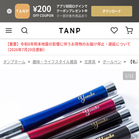
【重要】令和8年熊本地震の影響に伴うお荷物のお届け停止・遅延について
（2026年7月29日更新）
タンプホーム
>
趣味・ライフスタイル雑貨
>
文房具
>
ボールペン
>
【名
1
/
12