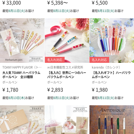
なデザインで一本持っているだけで気分が高まること間違いなし
です。
専用のギフトボックスに入れてお届けします。就職祝いや昇進祝
いなどに、ぜひ贈ってみてはいかがでしょうか。
商品詳細情報
サイズ
幅139mm×高さ11mm
重量
34g
素材
ボディ：ブラス ラッカー仕上げ
クリップ／トリム：クローム仕上げ
製造国
中国
パッケージに
外装：直方体紙箱
ついて
同梱物：保証規定・取扱説明書の案内URL記載のカー
ド