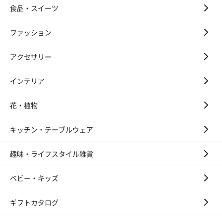
す。
食品・スイーツ
ファッション
アクセサリー
インテリア
いぶりがっことチーズ
ごろっとうまみ チーズ
しょっつるナッ
花・植物
のオイル漬（981円）
のオイル漬（塩麹&レモ
円）
ン）（981円）
キッチン・テーブルウェア
趣味・ライフスタイル雑貨
ベビー・キッズ
ギフトカタログ