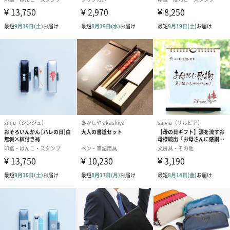
ゴールド（390円）
ピンク（390円）
グリーン（39
生花
生花のブーケを同梱します。
※9-15時にご注文いただく場合、最短のお届け可能日が通常より
も1日遅くなります。