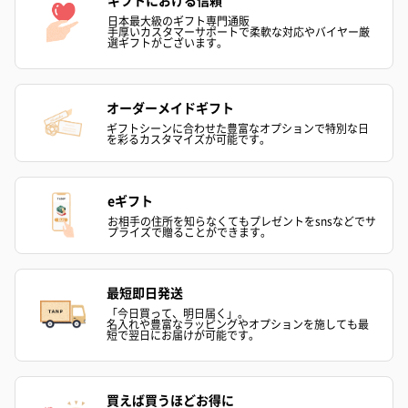
日本最大級のギフト専門通販
手厚いカスタマーサポートで柔軟な対応やバイヤー厳
選ギフトがございます。
オーダーメイドギフト
ハンドクリーム3本セッ
シャワージェル＆ハン
シャワージェ
ギフトシーンに合わせた豊富なオプションで特別な日
を彩るカスタマイズが可能です。
ト【ありがとう】
ドクリーム（ピンクグ
ドクリーム（
（1,100円）
レープフルーツ）
ッシュローズ）（
（2,145円）
円）
eギフト
お相手の住所を知らなくてもプレゼントをsnsなどでサ
プライズで贈ることができます。
リラックスグッズ
リラックスグッズを同梱してお届けします。
最短即日発送
「今日買って、明日届く」。
名入れや豊富なラッピングやオプションを施しても最
短で翌日にお届けが可能です。
買えば買うほどお得に