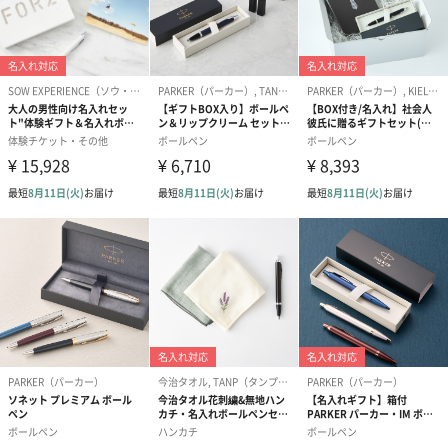
認められる品質を継続して維持していることの証にもなります。
「PARKER」は1962年にエリザベス女王から、1990年にチャール
ズ皇太子から「ロイヤルワラント」の認定を受け、現在も保持し
続けています。
名入れでさらに高まる愛着
タンプでは名入れも可能。
お相手様の暮らしに寄り添う特別な一本をお贈りませんか？
大切な方に、長く使えるボールペンを
高級ボールペンは、長く愛用できて使い勝手が良くギフトにぴっ
たり。「PARKER」のボールペンは、洗練されたスタイリッシュ