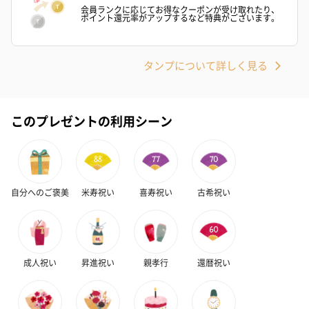
会員ランクに応じてお得なクーポンが受け取れたり、
ポイント還元率がアップするなど特典がございます。
かき氷入浴剤4点セット
かき氷入浴剤4点セット
バスフラワー
（ブルー）（748円）
（イエロー）（748円）
【Thank you】
タンプについて詳しく見る
円）
このプレゼントの利用シーン
ハンドタオル・ハンカチ
ハンドタオル・ハンカチを同梱してお届けいたします。ギフトへ
の＋αにおすすめです。
自分へのご褒美
米寿祝い
喜寿祝い
古希祝い
成人祝い
昇進祝い
親孝行
還暦祝い