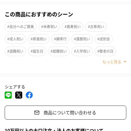
洗練されたスタイル、そして卓越した機能性で人気の
「PARKER（パーカー）」のアーバンシリーズ。1世紀以上に渡っ
この商品におすすめのシーン
て継承されてきた「PARKER」の伝統を新しい領域へと進化させ
た、ひと際個性的な存在です。
#自分へのご褒美
#米寿祝い
#喜寿祝い
#古希祝い
#成人祝い
#昇進祝い
#親孝行
#還暦祝い
#送別会
ファッションと現代社会からインスピレーションを得た新しい細
身のフォルムがよりスタイリッシュな印象を与え、独特の曲線美
#退職祝い
#誕生日
#就職祝い
#入学祝い
#敬老の日
とフィニッシュが持つ人のスタイルにアクセントを加え個性を際
立たせます。
#バレンタイン
#クリスマス
#お祝い
#父の日
#母の日
#娘
#女子高校生
#男子高校生
#親戚女性
#親戚男性
また、独自のクインクフロー技術により、他では真似できないス
ムーズなインクフローで理想の書き心地を実現しました。
シェアする
#取引先女性
#取引先男性
#義母
#義父
#部下女性
#部下男性
#甥
#姪
#彼氏
#息子
#兄
#弟
マットブラックCT
商品について問い合わせる
#男子大学生
#同僚男性
#上司男性
#上司女性
#祖父
#父親
#夫
#男性
#男友達
#10代
#20代前半
マジェンタCT
10万円以上の大口注文・法人のお客様について