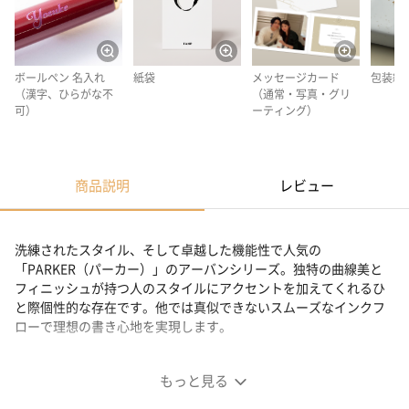
ボールペン 名入れ
紙袋
メッセージカード
包装紙
（漢字、ひらがな不
（通常・写真・グリ
可）
ーティング）
商品説明
レビュー
洗練されたスタイル、そして卓越した機能性で人気の
「PARKER（パーカー）」のアーバンシリーズ。独特の曲線美と
フィニッシュが持つ人のスタイルにアクセントを加えてくれるひ
と際個性的な存在です。他では真似できないスムーズなインクフ
ローで理想の書き心地を実現します。
持つ人の個性を際立たせるスタイリッシュなボールペン
もっと見る