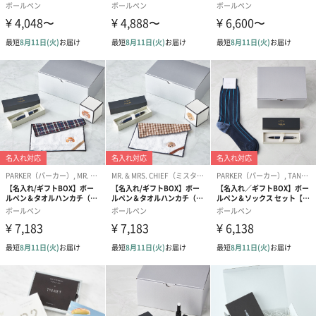
マンの手によってもたらされ、数々の名品を生み出しました。
130年以上の歴史を積み重ねてきたパーカーが書くことを通じて目
指すのは、”あなたの人生を紡ぐ最良のパートナーになること”。
ブランドの象徴である「矢羽クリップ」には、パーカーを持つす
べての人々への願いと確かなメッセージが込められています。
「ロイヤルワラント」の認定を保持
品質を認められたもののみに与えられる名誉ある称号「ロイヤル
ワラント」。英国王室にサービスや品物を定期的に供給する個人
や企業に与えられ、12世紀ヘンリー２世の時代から始まったと伝
えられています。
現在「ロイヤルワラント」を授与できるのはエリザベス女王とエ
ジンバラ公、チャールズ皇太子の３人のみ。５年ごとに見直しが
おこなわれるため、認定を長期にわたり維持することは、王室に