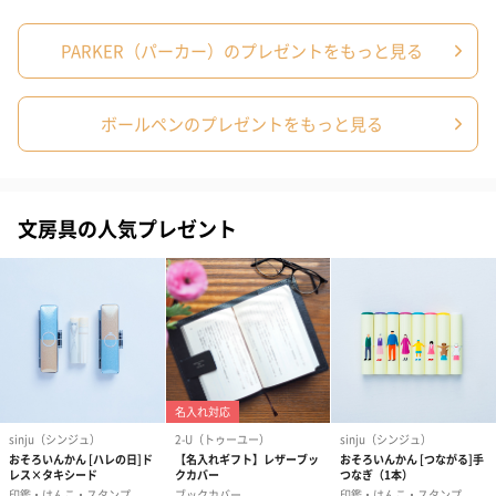
メッセージカードや封筒のデザインは一部変更する場合がありま
す。
PARKER（パーカー）のプレゼントをもっと見る
ボールペンのプレゼントをもっと見る
文房具の人気プレゼント
写真付きメッセージカ
写真付きメッセージカ
【誕生日】Hap
ード（680円）
ード（Thank you）ピ
Birthday ホ
ンク（680円）
刷なし）（11
包装紙
ラッピングを施してお届けいたします。