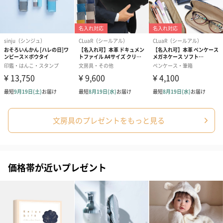
シーズンブーケ（ひま
ブーケ（ホワイトグリ
ブーケ（ピン
わり）（1,880円）
ーン）（1,650円）
（1,650円）
ドライフラワー・プリザーブドフラワー
自然のお花で作ったドライフラワー・プリザーブドフラワーを同
梱します。
一部花材が写真と異なる場合がございます。予めご了承くださ
文房具のプレゼントをもっと見る
い。パッケージに入れてお届けします。
価格帯が近いプレゼント
プリザーブドフラワー
プリザーブドフラワー
アミュレット 