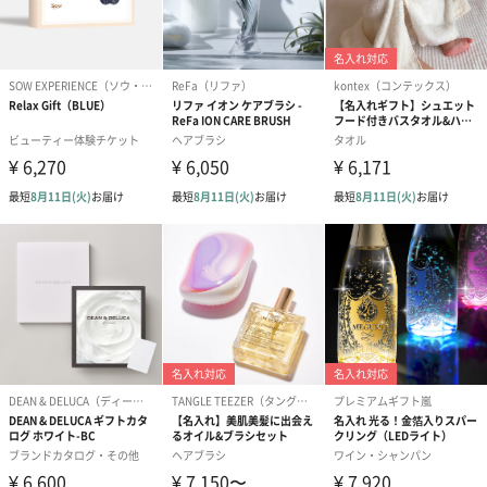
ブーケ（ピンク）
ブーケ（ブルー）
ク）（1,500円
（2,580円）
（2,580円）
ぬいぐるみ
愛らしいぬいぐるみを同梱してお届けします。
誕生日・記念日・出産祝いなどのシーンにおすすめです。
フラワーテディベア
テディベア（バニラ）
テディベア（
（2,390円）
（1,760円）
ル）（1,760円