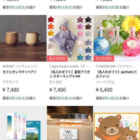
紅茶・コーヒー・スイーツ
紅茶・コーヒー・スイーツを同梱してお届けいたします。ギフト
への＋αにおすすめです。
アールグレイ（HAPPY
アールグレイティー
フルーツティー
BIRTHDAY TO YOU）
（660円）
円）
（660円）
スイーツ