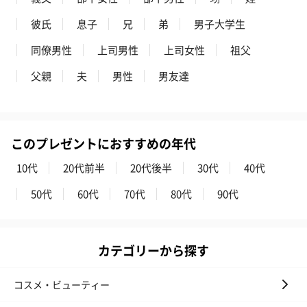
彼氏
息子
兄
弟
男子大学生
お酒
同僚男性
上司男性
上司女性
祖父
お酒を同梱してお届けいたします。
※20歳未満の方への酒類の販売はいたしません。
父親
夫
男性
男友達
このプレゼントにおすすめの年代
10代
20代前半
20代後半
30代
40代
50代
60代
70代
80代
90代
プレミアムビール イネ
実楽山田錦 特別純米
ジョニ－ウォ
ディット（712円）
酒（655円）
ブラック１２年（
円）
カテゴリーから探す
おつまみ・その他
コスメ・ビューティー
お酒にぴったりのおつまみ・サプリを同梱してお届けいたしま