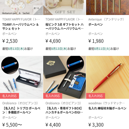
サイズ：幅175mm×奥行50mm×高さ30mm
総重量：84g
特記事項
ツイスト式
本体には、ボールペン替芯黒Mが標準装備
商品オプション情報
お届けボックスオプション
配送用のダンボールを装飾いたします。お相手のご住所に直接お
送りする際に人気のオプションです。お相手に直接手渡しする場
合は、紙袋との併用もおすすめです。