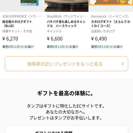
スイーツを同梱してお届けいたします。ギフトへの＋αにおすすめ
です。
価格帯の近いプレゼントをもっと見る
ゼリーバウム カット
麦わらパンダバウム
3層デザート 
（レモン＆紅茶）（432
（バナナ味）（540円）
ェ〜国産フル
円）
り〜 3号（86
ギフトを最高の体験に。
タンプはギフトに特化したECサイトです。
スキンケアグッズ
あなたの大切な方へ。
スキンケアグッズを同梱してお届けします。
プレゼントはタンプがお手伝いします。
ギフトにおける信頼