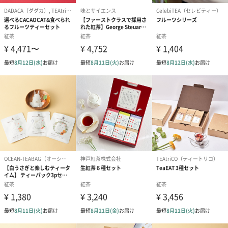
商品詳細情報
本体サイズ
幅80mm×奥行45mm×高さ160mm
本体重量
＜Ever-So-English Breakfast＞
52.5g
＜Ever-So-English Everyday＞
45g
＜Ever-So-English Decaf＞
37.5g
＜The Earl of Grey＞
37.5g
パッケージ外
直方体紙箱
装
パッケージサ
幅80mm×奥行45mm×高さ160mm
イズ