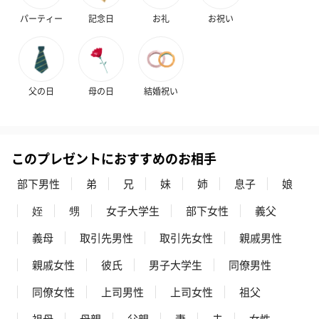
パーティー
記念日
お礼
お祝い
父の日
母の日
結婚祝い
このプレゼントにおすすめのお相手
部下男性
弟
兄
妹
姉
息子
娘
姪
甥
女子大学生
部下女性
義父
義母
取引先男性
取引先女性
親戚男性
親戚女性
彼氏
男子大学生
同僚男性
同僚女性
上司男性
上司女性
祖父
祖母
母親
父親
妻
夫
女性