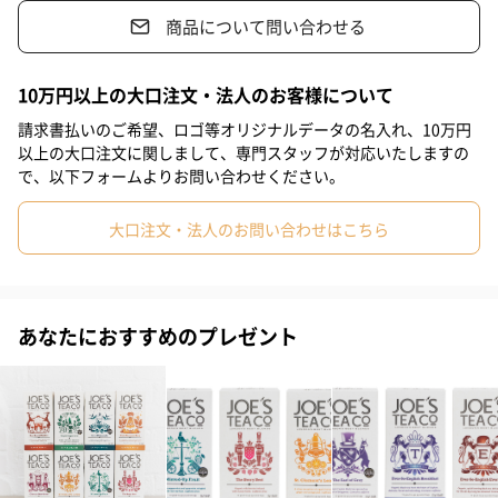
だけます。朝の目覚めに1杯として、ミルクティーにして飲むのが
商品について問い合わせる
#部下女性
#義父
#義母
#取引先男性
#取引先女性
イギリス流でおすすめ。
#親戚男性
#親戚女性
#彼氏
#男子大学生
#同僚男性
10万円以上の大口注文・法人のお客様について
#同僚女性
#上司男性
#上司女性
#祖父
#祖母
#母親
請求書払いのご希望、ロゴ等オリジナルデータの名入れ、10万円
Ever-So-English Everyday
以上の大口注文に関しまして、専門スタッフが対応いたしますの
#父親
#妻
#夫
#女性
#男性
#男友達
#女友達
で、以下フォームよりお問い合わせください。
セイロンとアッサムをブレンドした、まろやかでベーシックな一
#10代
#20代前半
#20代後半
#30代
#40代
#50代
杯。その名の通り、毎日飲んでも飽きの来ない、誰にでも愛され
大口注文・法人のお問い合わせはこちら
る味わいです。
#60代
#70代
#80代
#90代
あなたにおすすめのプレゼント
Ever-So-English Decaf
オーガニックのセイロンティーをCO2処理してデカフェにした、
環境にも身体にも配慮した一杯です。しっかり味わいを残した紅
茶を、いつでも楽しんでいただけます。 カフェインを控えている
けど、紅茶が飲みたい！という方にぴったり。ちゃんと「紅茶」