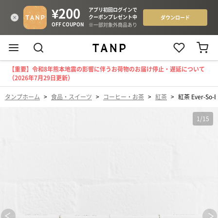
【重要】令和8年熊本地震の影響に伴うお荷物のお届け停止・遅延について
（2026年7月29日更新）
タンプホーム
>
食品・スイーツ
>
コーヒー・お茶
>
紅茶
>
紅茶 Ever-So-E
1
/
15