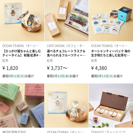
全体重量
52.5g
製造国
スリランカ
保存方法
直射日光、高温多湿を避け保存
原材料
＜Breakfast、Everyday、Decaf＞
紅茶
＜The Earl of Grey ＞
紅茶/香料
お届けからの
365日以上
賞味期限
お届け状態
商品を配送用ダンボールに入れる際に緩衝材で保護し
てお届けいたします