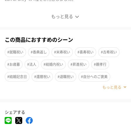
誰でも気軽に最高品質のお茶を
もっと見る
オーガニック紅茶
この商品におすすめのシーン
ロンドンで誕生したオーガニックティーブランド「JOE'S TEA（ジ
ョーズティー）」から4種類の紅茶をご用意しました。各種15パッ
#就職祝い
#香典返し
#米寿祝い
#喜寿祝い
#古希祝い
ク入り、おしゃれなパッケージも魅力です。
#お歳暮
#法人
#結婚内祝い
#昇進祝い
#親孝行
#結婚記念日
#還暦祝い
#退職祝い
#自分へのご褒美
4種類の紅茶からお選びいただけます
#誕生日
#敬老の日
#ホワイトデー
#クリスマス
#お中元
Ever-So-English Breakfast
#サプライズ
#パーティー
#記念日
#お礼
#お祝い
シェアする
スリランカ（セイロン）で作られた繊細でフローラルで爽やかな
#父の日
#母の日
#結婚祝い
#部下男性
#弟
#兄
オーガニック紅茶。英国では毎日のスタートに欠かせない紅茶で
#妹
#姉
#息子
#娘
#姪
#甥
#女子大学生
す。ミルクティーにしても紅茶の風味をしっかりと味わっていた