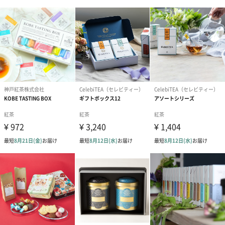
す。おしゃれなパッケージが特に30代以上の男性、女性へのプレ
ゼントにおすすめ。お祝いやプチギフトにぜひ、ご利用くださ
い。
「JOE'S TEA（ジョーズティー）」
JOE’S TEAは2012年にロンドンで誕生したオーガニックティーブ
ランドです。創設者のジョーは最高のブランドを作るべく自らの
名前を冠にし、その結果今日までに‘食のオスカー’と呼ばれるイギ
リスの賞《Great Taste Award》を累計30も受賞しています。
スリランカのエシカルなオーガニックティー農園で作った‘最高’ク
オリティのお茶を、‘リーズナブル’に提供する、‘誰でも気軽に最
高品質のお茶を楽しめる’をブランドコンセプトに掲げたJOE’S
TEAは、ロンドンのヒップなブティックホテルやインデペンデン
トなレストランでもサーブされる、誰からも愛されるブランドと
なりました。