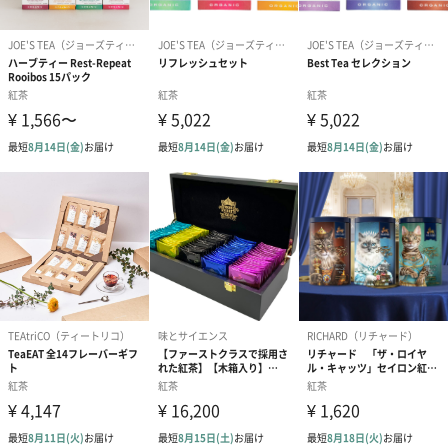
としておいしいデカフェです。
The Earl of Grey
スリランカ産のオーガニックセイロンティーにベルガモットオイ
ルを撹拌して香り付けをしたアールグレイティー。香り高い1杯
は、食のオスカーと呼ばれるイギリスの賞’Great Taste Award'の1
つ星を受賞しています。 毎日飲んでも飽きがこないシンプルなア
ールグレイなので、肩ひじ張らずにいつでも紅茶を楽しみたい方
にぴったり。
男性にも女性にもおすすめ
紅茶好き、オーガニックにこだわりのある方にぴったりの紅茶で