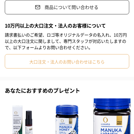
商品について問い合わせる
#自分へのご褒美
#退職祝い
#送別会
#同僚男性
#親戚女性
#親戚男性
#義母
#義父
#部下女性
10万円以上の大口注文・法人のお客様について
#部下男性
#娘
#息子
#姉
#妹
#兄
#弟
請求書払いのご希望、ロゴ等オリジナルデータの名入れ、10万円
百貨店等でも選ばれているマヌカハニーで品質が高く、本物のマ
以上の大口注文に関しまして、専門スタッフが対応いたしますの
#女子大学生
#男子大学生
#彼女
#同僚女性
#上司男性
ヌカハニーです。
で、以下フォームよりお問い合わせください。
#上司女性
#祖父
#祖母
#母親
#父親
#妻
#夫
大口注文・法人のお問い合わせはこちら
#女性
#男性
#男友達
#女友達
#彼氏
#20代後半
マヌカとは
#30代
#20代前半
#40代
#50代
#60代
#70代
マヌカとは、ニュージーランドに自生するフトモモ科の花で、ニ
あなたにおすすめのプレゼント
ュージーランドの夏12月に山を白く染めるように咲きます。この
#80代
#90代
花から採蜜したハチミツがマヌカハニーで、とても抗菌作用が強
いことが知られています。
採蜜期間が１年の中でおよそ４週間という希少価値の高さから、
マヌカハニーは「ハチミツの王様」と呼ばれています。