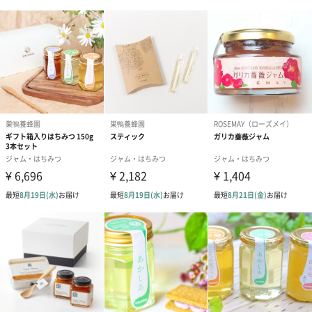
ひとさじ舐めて頂いたり、ヨーグルトに混ぜるなど、食品として
お楽しみください。
「COSANA（コサナ）」
マヌカハニーを20年ほど専門に取り扱っている輸入代理店です。
美容と健康維持を目的とする方へ
自然由来のもので作られたマヌカハニー。特に健康志向な女性へ
のプレゼントにおすすめです。また、喉をケアするアナウンサー
や歌手の方への贈答や、美容を意識する方にお送りいただくと実
用的で喜んで頂けます。