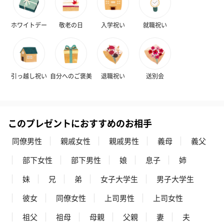
ホワイトデー
敬老の日
入学祝い
就職祝い
引っ越し祝い
自分へのご褒美
退職祝い
送別会
このプレゼントにおすすめのお相手
同僚男性
親戚女性
親戚男性
義母
義父
部下女性
部下男性
娘
息子
姉
妹
兄
弟
女子大学生
男子大学生
彼女
同僚女性
上司男性
上司女性
祖父
祖母
母親
父親
妻
夫