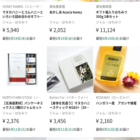
安心安全な食品を大切な方に贈ってみませんか？
商品詳細情報
商品サイズ
【250g】50mm×50mm×80mm
（長さ×幅×
【500g】50mm×50mm×100mm
高さ）
商品重量
250g / 500g
原材料
はちみつ
製造国
ニュージーランド
お届けからの
約2年
賞味期限
保存方法
直射日光を避け、常温で保存してください。
使用上の注意
・ハチミツは商品特性上、加熱処理しておりませんの
事項
で、1歳未満の乳児には与えないでください。
・ハチミツは天然品であり、白く結晶化したり、商品
によって色合いにばらつきが生じたりすることがござ