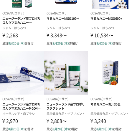
「MGO400＋」とは
マヌカハニー特有の抗菌物質MGOが1kgあたり400mg以上含まれ
ていることを示しており、上級者向けのマヌカハニーとなりま
す。
ニュージーランド産の自然食品
ニュージーランドの原住民マオリ族の時代から食されてきたハチ
ミツで長い食文化があります。健康被害も報告されておらず、安
心安全な食べ物です。
毎日の食事にプラスして