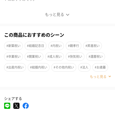
品質の良い本物のマヌカハニー
もっと見る
この商品におすすめのシーン
#新築祝い
#結婚記念日
#内祝い
#親孝行
#昇進祝い
#卒業祝い
#開業祝い
#成人祝い
#快気祝い
#還暦祝い
#出産内祝い
#結婚内祝い
#その他内祝い
#法人
#お歳暮
#古希祝い
#喜寿祝い
#米寿祝い
#お中元
#結婚祝い
#母の日
#父の日
#お祝い
#お礼
#記念日
シェアする
#パーティー
#サプライズ
#誕生日
#ホワイトデー
#敬老の日
#入学祝い
#就職祝い
#引っ越し祝い