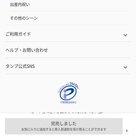
出産内祝い
円）
その他のシーン
おつまみ・その他
ご利用ガイド
お酒にぴったりのおつまみ・サプリを同梱してお届けいたしま
す。
ヘルプ・お問い合わせ
タンプ公式SNS
いぶりがっことチーズ
ごろっとうまみ チーズ
しょっつるナッ
のオイル漬（981円）
のオイル漬（塩麹&レモ
円）
ネットでギフトを贈るなら | TANP（タンプ）
ン）（981円）
Copyright© TANP Inc.
完売しました
お気に入りに追加すると再入荷通知を受け取ることができます