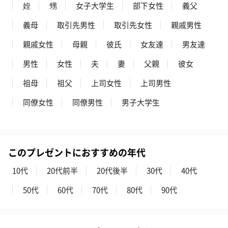
姪
甥
女子大学生
部下女性
義父
フラワーテディベア
テディベア（バニラ）
テディベア（
義母
取引先男性
取引先女性
親戚男性
（2,390円）
（1,760円）
ル）（1,760円
親戚女性
母親
彼氏
女友達
男友達
男性
女性
夫
妻
父親
彼女
祖母
祖父
上司女性
上司男性
紅茶・コーヒー・スイーツ
紅茶・コーヒー・スイーツを同梱してお届けいたします。ギフト
同僚女性
同僚男性
男子大学生
への＋αにおすすめです。
このプレゼントにおすすめの年代
10代
20代前半
20代後半
30代
40代
50代
60代
70代
80代
90代
アールグレイ（HAPPY
アールグレイティー
フルーツティー
BIRTHDAY TO YOU）
（660円）
円）