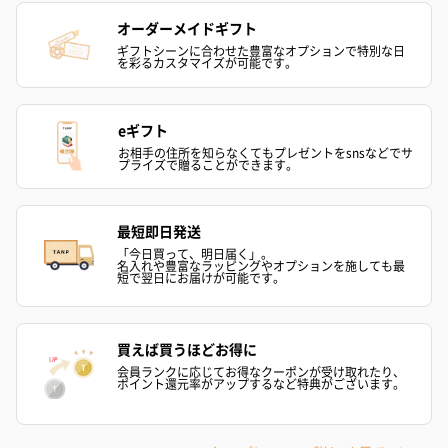
オーダーメイドギフト
ギフトシーンに合わせた豊富なオプションで特別な日
を彩るカスタマイズが可能です。
eギフト
お相手の住所を知らなくてもプレゼントをsnsなどでサ
プライズで贈ることができます。
シーズンブーケ（ひま
ブーケ（ホワイトグリ
ブーケ（ピン
わり）（1,880円）
ーン）（1,650円）
（1,650円）
最短即日発送
「今日買って、明日届く」。
名入れや豊富なラッピングやオプションを施しても最
短で翌日にお届けが可能です。
ドライフラワー・プリザーブドフラワー
自然のお花で作ったドライフラワー・プリザーブドフラワーを同
梱します。
買えば買うほどお得に
一部花材が写真と異なる場合がございます。予めご了承くださ
会員ランクに応じてお得なクーポンが受け取れたり、
い。パッケージに入れてお届けします。
ポイント還元率がアップするなど特典がございます。