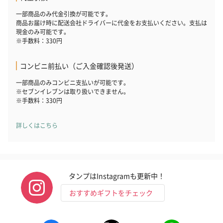
一部商品のみ代金引換が可能です。
商品お届け時に配送会社ドライバーに代金をお支払いください。支払は
現金のみ可能です。
※手数料：330円
コンビニ前払い（ご入金確認後発送）
一部商品のみコンビニ支払いが可能です。
※セブンイレブンは取り扱いできません。
かき氷入浴剤4点セット
かき氷入浴剤4点セット
バスフラワー
※手数料：330円
（ブルー）（748円）
（イエロー）（748円）
【Thank you】
円）
詳しくはこちら
ハンドタオル・ハンカチ
タンプはInstagramも更新中！
ハンドタオル・ハンカチを同梱してお届けいたします。ギフトへ
の＋αにおすすめです。
おすすめギフトをチェック