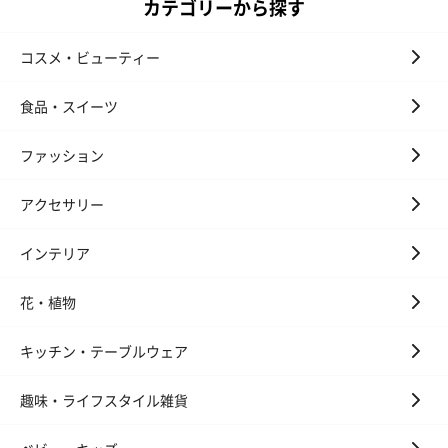
カテゴリーから探す
（660円）
コスメ・ビューティー
食品・スイーツ
スイーツ
スイーツを同梱してお届けいたします。ギフトへの＋αにおすすめ
ファッション
です。
アクセサリー
インテリア
花・植物
キッチン・テーブルウェア
ゼリーバウム カット
麦わらパンダバウム
3層デザート 
（レモン＆紅茶）（432
（バナナ味）（540円）
ェ〜国産フル
趣味・ライフスタイル雑貨
円）
り〜 3号（86