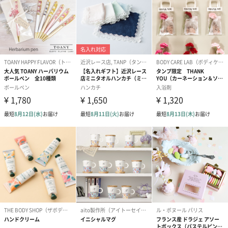
メッセージカード（通常・写真・グリーティング）
誕生日や結婚祝い・出産祝いなど、様々なシーンのメッセージカ
ードを同梱します。
メッセージカードや封筒のデザインは一部変更する場合がありま
す。
写真付きメッセージカ
写真付きメッセージカ
【誕生日】Hap
ード（680円）
ード（Thank you）ピ
Birthday ホ
ンク（680円）
刷なし）（11