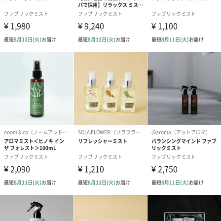
使用上の注意
・本品は飲食物ではありません。
・身体用ではありません。
・布・皮革製品、衣類などで水洗い不可の表示のある製品には使
用しないでください。また、それ以外でも前もって目立たないと
ころでシミにならないかどうかお試しください。
・用途以外に使用しないでください。
・本品はエタノールを使用しているため、スプレーする際には吸
引したり目に入らないようご注意ください。スプレーした箇所の
匂いを嗅いだ際、時に咳き込むことがありますが、健康上問題は
ありません。
・換気をよくし、密閉空間では使用しないでください。
・火気に近づけないでください。
・火気は衣類が完全に乾いてから使用してください。
・高温多湿、直射日光を避け、乳幼児やペットの手の届かないと
ころで使用、保管してください。
・肌が弱い方やアルコール過敏症の方は、ご使用にならないでく