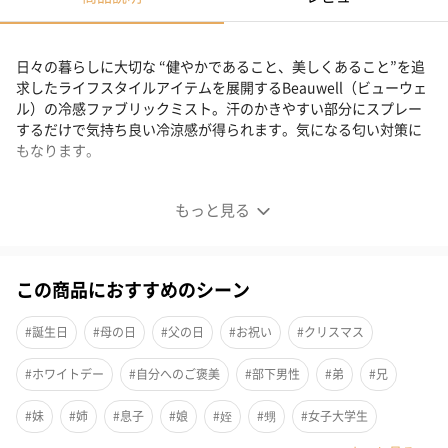
日々の暮らしに大切な “健やかであること、美しくあること”を追
求したライフスタイルアイテムを展開するBeauwell（ビューウェ
ル）の冷感ファブリックミスト。汗のかきやすい部分にスプレー
するだけで気持ち良い冷涼感が得られます。気になる匂い対策に
もなります。
夏場に嬉しい冷感ファブリックミスト
もっと見る
この商品におすすめのシーン
#誕生日
#母の日
#父の日
#お祝い
#クリスマス
#ホワイトデー
#自分へのご褒美
#部下男性
#弟
#兄
#妹
#姉
#息子
#娘
#姪
#甥
#女子大学生