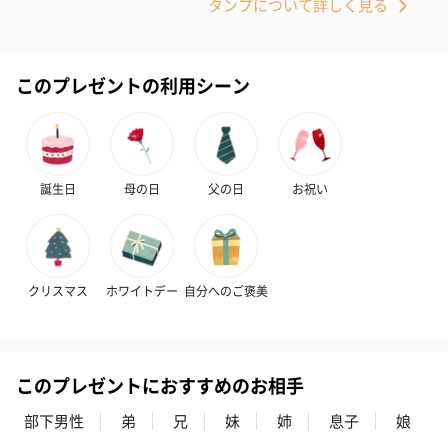
タンプについて詳しく見る
このプレゼントの利用シーン
プリザーブドフラワー
プリザーブドフラワー
アミュレット 
ブーケ（ピンク）
ブーケ（ブルー）
ク）（1,500円
（2,580円）
（2,580円）
誕生日
母の日
父の日
お祝い
ぬいぐるみ
愛らしいぬいぐるみを同梱してお届けします。
クリスマス
ホワイトデー
自分へのご褒美
誕生日・記念日・出産祝いなどのシーンにおすすめです。
このプレゼントにおすすめのお相手
部下男性
弟
兄
妹
姉
息子
娘