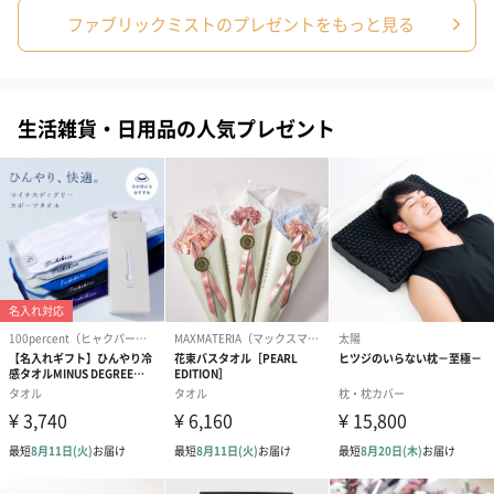
【ラベンダーミント】水、エタノール、消臭剤、界面
ファブリックミストのプレゼントをもっと見る
活性剤、香料、乳酸メンチル、L-メントール、防腐剤
素材：容器、スプレー：プラ
本体サイズ
幅60mm×奥行55mm×高さ208mm
生活雑貨・日用品の人気プレゼント
内容量
300ml
製造国
日本
保存方法
高温多湿、直射日光を避け、乳幼児の手の届かないと
ころで保管してください。
お届けからの
約2年
使用期限
使用方法
○よく振ってから衣類等の肌に触れる冷やしたい範囲
に、15～30cmほど離して、表面が少し湿り気を帯び
る程度にスプレーしてください。
○スプレー後、完全に乾いてから着用してください。
○使用後はキャップをきちんと閉めてください。
※冷感の感じ方には個人差があります。
使用上の注意
●本品は飲食物ではありません。
点
●身体用ではありません。