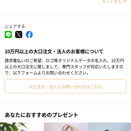
#部下女性
#義父
#義母
#取引先男性
#取引先女性
#親戚男性
#親戚女性
#母親
#彼氏
#女友達
#男友達
シェアする
#男性
#女性
#夫
#妻
#父親
#彼女
#祖母
暑い夏をひんやり気持ちよく過ごすための冷感ファブリックミス
ト。清涼成分のメントールとすっきり爽やかな香りでひんやり心
#祖父
#上司女性
#上司男性
#同僚女性
#同僚男性
地よい冷涼感が得られます。
10万円以上の大口注文・法人のお客様について
#男子大学生
#10代
#20代前半
#20代後半
#30代
お出かけ前のシャツや靴下、おやすみ前のパジャマやシーツ、枕
請求書払いのご希望、ロゴ等オリジナルデータの名入れ、10万円
#40代
#50代
#60代
#70代
#80代
#90代
などにスプレーするだけで気持ち良い冷涼感が得られます。 衣類
以上の大口注文に関しまして、専門スタッフが対応いたしますの
のワキや襟元、背中など汗のかきやすい部分に吹きかけると効果
で、以下フォームよりお問い合わせください。
的です。
大口注文・法人のお問い合わせはこちら
※衣類・布類専用です。肌に直接使用しないでください。
便利な消臭・除菌機能
あなたにおすすめのプレゼント
汗ばむ季節に気になるのがニオイ。Beauwell（ビューウェル）の