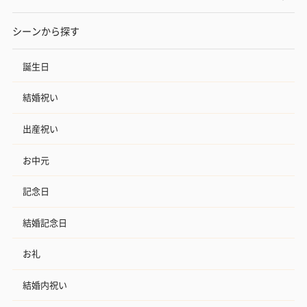
フラッグカプセル：イ
フラッグカプセル：イ
ショートイン
シーンから探す
ンセンススティック
ンセンススティック
（GRAPE AND
（END）（880円）
（St.OSMANTHUS）
（880円）
（880円）
誕生日
結婚祝い
お酒
出産祝い
お酒を同梱してお届けいたします。
※20歳未満の方への酒類の販売はいたしません。
お中元
記念日
結婚記念日
お礼
結婚内祝い
プレミアムビール イネ
実楽山田錦 特別純米
ジョニ－ウォ
ディット（712円）
酒（655円）
ブラック１２年（