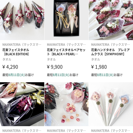
●布・皮革製品、衣類などで水洗い不可の表示のある製
品には使用しないでください。また、それ以外でも前
もって目立たないところでシミにならないかどうかお
試しください。
●用途以外に使用しないでください。
●本品はエタノールを使用しているため、スプレーする
際には吸引したり目に入らないようご注意ください。
スプレーした箇所の匂いを嗅いだ際、時に咳き込むこ
とがありますが、健康上問題はありません。
●換気をよくし、密閉空間では使用しないでください。
●火気に近づけないでください。
●火気は衣類が完全に乾いてから使用してください。
●高温多湿、直射日光を避け、乳幼児やペットの手の届
かないところで使用、保管してください。
●肌が弱い方やアルコール過敏症の方は、ご使用になら
ないでください。
●除毛・脱毛直後や肌に赤み・かゆみ・刺激・はれ・色
抜け（白斑等)や黒ずみ等の異常がある部位、目や粘膜
付近に触れる箇所、顔や粘膜にはご使用にならないで
ください。
●本品がこぼれたら、すぐに拭き取ってください。家具
や機器などの変色や故障の原因となる場合がありま
す。
●万一目に入った場合は、すぐに水で洗い流し、飲み込
んだ場合は、すぐに水を飲むなど応急処置を行い、医
師にご相談ください。
●内容成分により刺激を感じることがありますが、気分