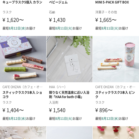
ダンボール装飾（ひま
ダンボール装飾（チュ
ダンボール装
わり）（720円）
ーリップ）（720円）
イトピンク×
ト）（580円）
紙袋
お渡し用の紙袋です。
商品に合わせたサイズをお届けします。
あり（280円）