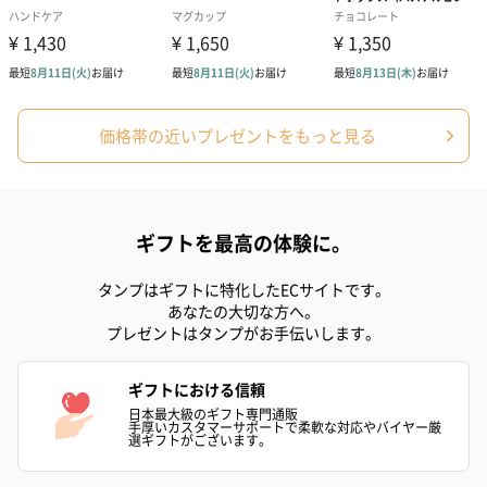
ラッピング
ギフトラッピングを施してお届けいたします。
価格帯の近いプレゼントをもっと見る
ギフトを最高の体験に。
コットン巾着 【誕生
コットン巾着 【誕生
コットン巾着 
日】（グレー）M（550
日】（スモーキーピン
とう】 M（55
タンプはギフトに特化したECサイトです。
円）
ク）M（550円）
あなたの大切な方へ。
プレゼントはタンプがお手伝いします。
ギフトにおける信頼
生花
日本最大級のギフト専門通販
生花のブーケを同梱します。
手厚いカスタマーサポートで柔軟な対応やバイヤー厳
選ギフトがございます。
※9-15時にご注文いただく場合、最短のお届け可能日が通常より
も1日遅くなります。