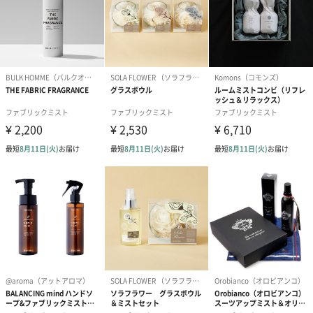
ださい。
・除毛・脱毛直後や肌に赤み・かゆみ・刺激・はれ・色抜け（白
斑等)や黒ずみ等の異常がある部位、目や粘膜付近に触れる箇所、
顔や粘膜にはご使用にならないでください。
・本品がこぼれたら、すぐに拭き取ってください。家具や機器な
どの変色や故障の原因となる場合があります。
・万一目に入った場合は、すぐに水で洗い流し、飲み込んだ場合
は、すぐに水を飲むなど応急処置を行い、医師にご相談くださ
い。
・内容成分により刺激を感じることがありますが、気分が悪くな
った時、または皮膚に異常があらわれた時はご使用を中止し医師
にご相談ください。そのままご使用を続けますと症状が悪化する
ことがあります。
・香料の性質上、時間の経過とともに色味や香りが変わる場合が
ありますが、品質に問題はありません。
「Beauwell（ビューウェル）」