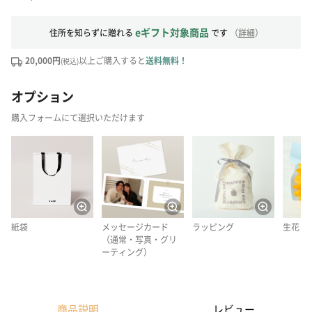
eギフト対象商品
住所を知らずに贈れる
です
（
詳細
）
20,000円
以上ご購入すると
送料無料！
(税込)
オプション
購入フォームにて選択いただけます
紙袋
メッセージカード
ラッピング
生花
（通常・写真・グリ
ーティング）
商品説明
レビュー