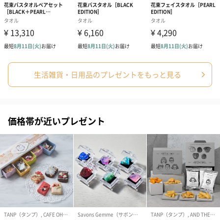
が悪くなった時、または皮膚に異常があらわれた時は
ご使用を中止し医師にご相談ください。そのままご使
用を続けますと症状が悪化することがあります。
●香料の性質上、時間の経過とともに色味や香りが変わ
る場合がありますが、品質に問題はありません。
生活雑貨・日用品のプレゼントをもっと見る
商品オプション情報
お届けボックスオプション
価格帯が近いプレゼント
配送用のダンボールを装飾いたします。お相手のご住所に直接お
送りする際に人気のオプションです。お相手に直接手渡しする場
合は、紙袋との併用もおすすめです。