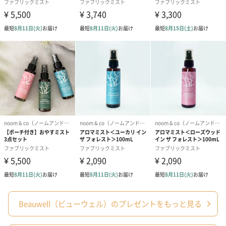
「美しくあること、健やかであること」
Beauwell（ビューウェル）は美しく健やかにより良くあるための
汗ばむ季節の必需品
清涼成分のメントールでひんやり心地よい冷涼感が、汗ばむ季節
のシャツや靴下を涼しく快適にします。ご自分用にはもちろん、
普段お世話になっている方にプレゼントしてみませんか。
商品詳細情報
Beauwell（ビューウェル）のプレゼントをもっと見る
原材料
【シトラスミント】水、エタノール、消臭剤、界面活
性剤、香料、乳酸メンチル、L-メントール、防腐剤