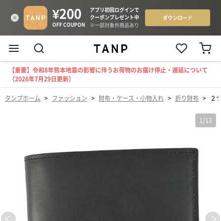
【重要】令和8年熊本地震の影響に伴うお荷物のお届け停止・遅延について
（2026年7月29日更新）
タンプホーム
>
ファッション
>
財布・ケース・小物入れ
>
折り財布
>
２つ
1
/
13