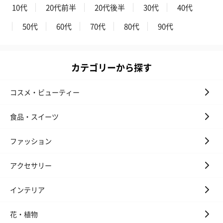
10代
20代前半
20代後半
30代
40代
50代
60代
70代
80代
90代
カテゴリーから探す
プレミアムビール イネ
実楽山田錦 特別純米
ジョニ－ウォ
ディット（712円）
酒（655円）
ブラック１２年（
コスメ・ビューティー
円）
食品・スイーツ
おつまみ・その他
ファッション
お酒にぴったりのおつまみ・サプリを同梱してお届けいたしま
す。
アクセサリー
インテリア
花・植物