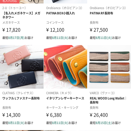
コットン巾着 【誕生
コットン巾着 【誕生
コットン巾着 
日】（グレー）M（550
日】（スモーキーピン
とう】 M（55
円）
ク）M（550円）
包装紙
ラッピングを施してお届けいたします。
ゴールド（390円）
ピンク（390円）
グリーン（39