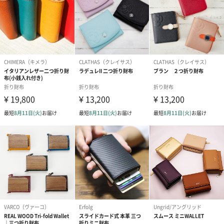
商品詳細情報
商品本体サイ
幅110mm×奥行25mm×高さ95mm
ズ
商品本体重量
70g
パッケージ内
・タグ
同梱物
・ケアカード
パッケージ外
直方体紙箱
装
パッケージ外
幅142mm×奥行32mm×高さ112mm
装サイズ
パッケージ全
120g
体重量
製造国
イタリア他
素材
牛革