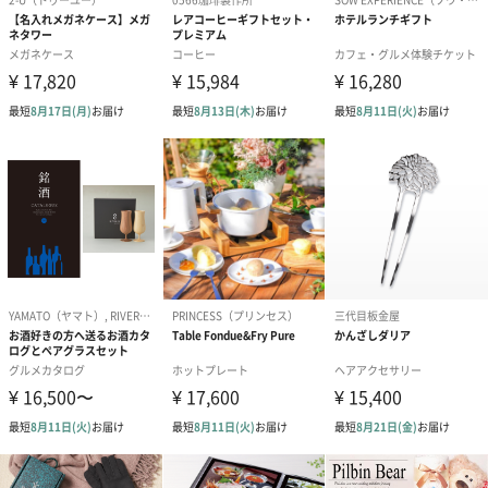
愛らしいぬいぐるみを同梱してお届けします。
誕生日・記念日・出産祝いなどのシーンにおすすめです。
フラワーテディベア
テディベア（バニラ）
テディベア（
（2,390円）
（1,760円）
ル）（1,760円
紅茶・コーヒー・スイーツ
紅茶・コーヒー・スイーツを同梱してお届けいたします。ギフト
への＋αにおすすめです。