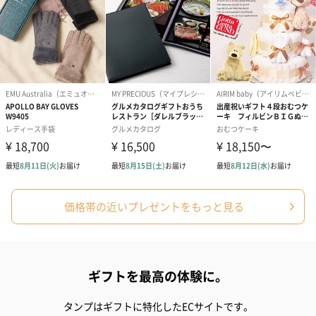
アールグレイ（HAPPY
アールグレイティー
フルーツティー
BIRTHDAY TO YOU）
（660円）
円）
（660円）
価格帯の近いプレゼントをもっと見る
スイーツ
スイーツを同梱してお届けいたします。ギフトへの＋αにおすすめ
です。
ギフトを最高の体験に。
タンプはギフトに特化したECサイトです。