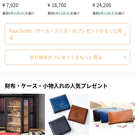
す。
Paul Smith（ポール・スミス）のプレゼントをもっと見
る
折り財布のプレゼントをもっと見る
写真付きメッセージカ
写真付きメッセージカ
【誕生日】Hap
ード（680円）
ード（Thank you）ピ
Birthday ホ
ンク（680円）
刷なし）（11
財布・ケース・小物入れの人気プレゼント
ラッピング
ギフトラッピングを施してお届けいたします。