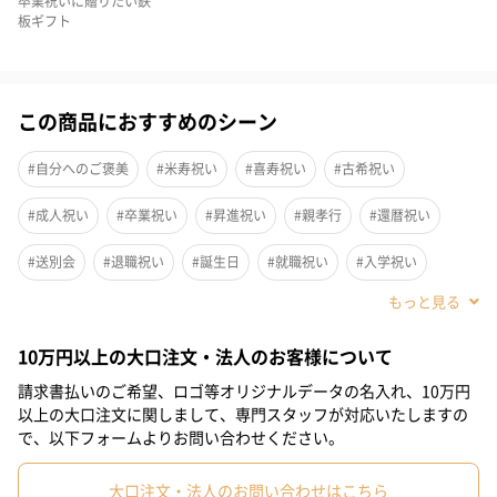
卒業祝いに贈りたい鉄
板ギフト
この商品におすすめのシーン
#自分へのご褒美
#米寿祝い
#喜寿祝い
#古希祝い
#成人祝い
#卒業祝い
#昇進祝い
#親孝行
#還暦祝い
シンプルな外観とシンボルであるストライプ柄が目を惹く折財布
#送別会
#退職祝い
#誕生日
#就職祝い
#入学祝い
です。内装も機能性を兼ね備えており、専用箱も付属するのでプ
#敬老の日
#ホワイトデー
#バレンタイン
#クリスマス
レゼントにもおすすめです。
10万円以上の大口注文・法人のお客様について
#お祝い
#父の日
#母の日
#男子大学生
#親戚女性
請求書払いのご希望、ロゴ等オリジナルデータの名入れ、10万円
#親戚男性
#義母
#義父
#部下女性
#部下男性
#甥
以上の大口注文に関しまして、専門スタッフが対応いたしますの
「Paul Smith（ポール・スミス）」
で、以下フォームよりお問い合わせください。
#姪
#娘
#息子
#姉
#妹
#兄
#弟
#女子大学生
「Paul Smith（ポール・スミス）」はイギリス発のファッション
大口注文・法人のお問い合わせはこちら
#彼女
#同僚男性
#同僚女性
#上司男性
#上司女性