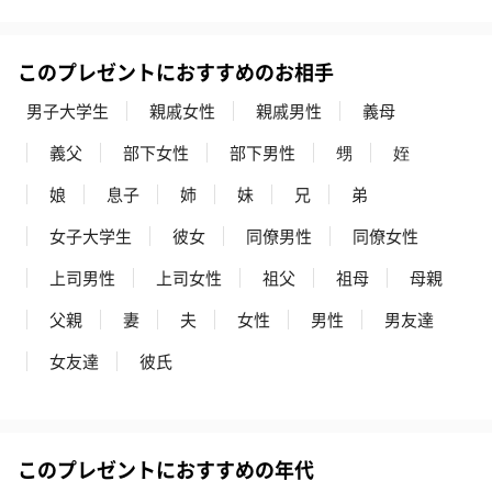
キャンドル・お香を同梱してお届けいたします。
このプレゼントにおすすめのお相手
男子大学生
親戚女性
親戚男性
義母
義父
部下女性
部下男性
甥
姪
娘
息子
姉
妹
兄
弟
女子大学生
彼女
同僚男性
同僚女性
フラッグカプセル：イ
フラッグカプセル：イ
ショートイン
ンセンススティック
ンセンススティック
（GRAPE AND
上司男性
上司女性
祖父
祖母
母親
（END）（880円）
（St.OSMANTHUS）
（880円）
（880円）
父親
妻
夫
女性
男性
男友達
女友達
彼氏
お酒
お酒を同梱してお届けいたします。
※20歳未満の方への酒類の販売はいたしません。
このプレゼントにおすすめの年代