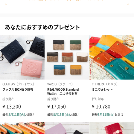
ブランド。特徴は、何といってもウィットに富んだデザインで
す。
#祖父
#祖母
#母親
#父親
#妻
#夫
#女性
クラシックな雰囲気にポップな色使いをプラスして、さりげない
#男性
#男友達
#女友達
#彼氏
#10代
#20代前半
あなたにおすすめのプレゼント
おしゃれを演出しています。特にストライプ柄は有名で、無地に
ストライプのワンポイントを入れたデザインが定番となっていま
#20代後半
#30代
#40代
#50代
#60代
#70代
す。
#80代
#90代
シンプルな中にも遊び心が光る財布を贈りませんか？
20～30代の男性を中心に、性別年代問わず人気の「Paul Smith」
の2つ折り財布。内側はカラフルなストライプ柄ですが、見た目は
落ち着いた印象なので、スーツスタイルにもマッチします。おし
ゃれで遊び心を取り入れたデザインは、プレゼントにはもちろ
ん、ご自分用としてもおすすめです。