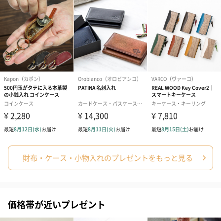
生花
生花のブーケを同梱します。
※9-15時にご注文いただく場合、最短のお届け可能日が通常より
も1日遅くなります。
財布・ケース・小物入れのプレゼントをもっと見る
シーズンブーケ（ひま
ブーケ（ホワイトグリ
ブーケ（ピン
わり）（1,880円）
ーン）（1,650円）
（1,650円）
価格帯が近いプレゼント