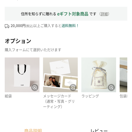
eギフト対象商品
住所を知らずに贈れる
です
（
詳細
）
20,000円
以上ご購入すると
送料無料！
(税込)
オプション
購入フォームにて選択いただけます
紙袋
メッセージカード
ラッピング
包装紙
（通常・写真・グリ
ーティング）
商品説明
レビュー