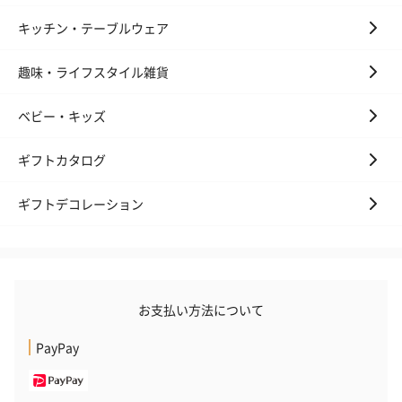
キッチン・テーブルウェア
いぶりがっことチーズ
ごろっとうまみ チーズ
しょっつるナッ
趣味・ライフスタイル雑貨
のオイル漬（981円）
のオイル漬（塩麹&レモ
円）
ン）（981円）
ベビー・キッズ
ギフトカタログ
ギフトデコレーション
お支払い方法について
PayPay