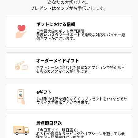
あなたの大切な方へ。
プレゼントはタンプがお手伝いします。
ギフトにおける信頼
日本最大級のギフト専門通販
ゼリーバウム カット
麦わらパンダバウム
3層デザート 
手厚いカスタマーサポートで柔軟な対応やバイヤー厳
選ギフトがございます。
（レモン＆紅茶）（432
（バナナ味）（540円）
ェ〜国産フル
円）
り〜 3号（86
オーダーメイドギフト
ギフトシーンに合わせた豊富なオプションで特別な日
スキンケアグッズ
を彩るカスタマイズが可能です。
スキンケアグッズを同梱してお届けします。
eギフト
お相手の住所を知らなくてもプレゼントをsnsなどでサ
プライズで贈ることができます。
最短即日発送
「今日買って、明日届く」。
名入れや豊富なラッピングやオプションを施しても最
短で翌日にお届けが可能です。