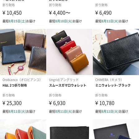
商品オプション情報
お届けボックスオプション
配送用のダンボールを装飾いたします。お相手のご住所に直接お
送りする際に人気のオプションです。お相手に直接手渡しする場
合は、紙袋との併用もおすすめです。
ダンボール装飾（ひま
ダンボール装飾（チュ
ダンボール装
わり）（720円）
ーリップ）（720円）
イトピンク×
ト）（580円）