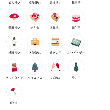
成人祝い
卒業祝い
昇進祝い
親孝行
ハンドタオル・ハンカチ
ハンドタオル・ハンカチを同梱してお届けいたします。ギフトへ
還暦祝い
送別会
退職祝い
誕生日
の＋αにおすすめです。
就職祝い
入学祝い
敬老の日
ホワイトデー
花束ハンドタオル（ピ
花束ハンドタオル（ブ
花束ハンドタ
バレンタイン
クリスマス
お祝い
父の日
ンク）（1,760円）
ルー）（1,760円）
ワイト）（1,7
母の日
キャンドル・お香