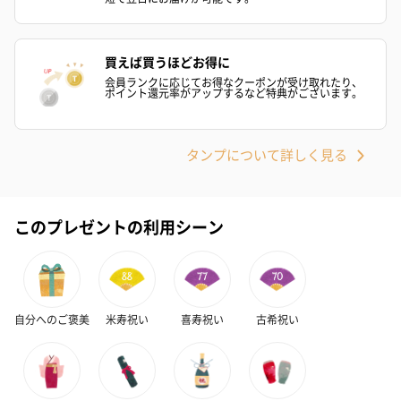
ハンドクリーム3本セッ
シャワージェル＆ハン
シャワージェ
ト【ありがとう】
ドクリーム（ピンクグ
ドクリーム（
（1,100円）
レープフルーツ）
ッシュローズ）（
買えば買うほどお得に
（2,145円）
円）
会員ランクに応じてお得なクーポンが受け取れたり、
ポイント還元率がアップするなど特典がございます。
リラックスグッズ
タンプについて詳しく見る
リラックスグッズを同梱してお届けします。
このプレゼントの利用シーン
自分へのご褒美
米寿祝い
喜寿祝い
古希祝い
かき氷入浴剤4点セット
かき氷入浴剤4点セット
バスフラワー
（ブルー）（748円）
（イエロー）（748円）
【Thank you】
円）