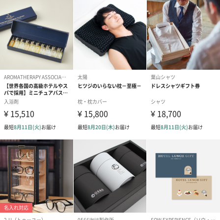
ドライフラワー・プリザーブドフラワー
自然のお花で作ったドライフラワー・プリザーブドフラワーを同
梱します。
一部花材が写真と異なる場合がございます。予めご了承くださ
い。パッケージに入れてお届けします。
プリザーブドフラワー
プリザーブドフラワー
アミュレット 
ブーケ（ピンク）
ブーケ（ブルー）
ク）（1,500円
（2,580円）
（2,580円）
ぬいぐるみ