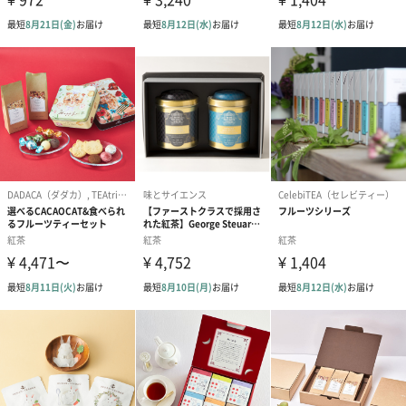
【have a GOOD TEA】とは
《きちんとおいしい国産茶葉》
ひとりおそく起きた朝、ふたりのんびりとしたランチタイム、
みんなあつまって午後のティータイム。
どんなときにもカジュアルにたのしめる国産紅茶。
日本茶、抹茶の専門メーカー株式会社十吉が厳選した100%国産の
和紅茶に
同じく100%国産のドライフルーツやドライベジタブルをミックス
した、
「きちんとおいしい」和のフレーバーティー。
さぁ、ひといきついて、おいしいお茶を飲みましょう。