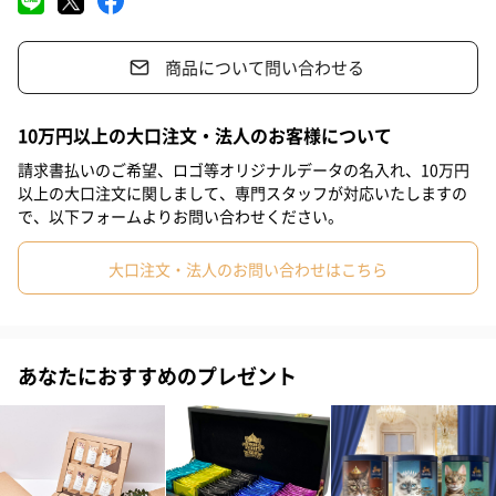
#お歳暮
#お礼
#敬老の日
#退職祝い
#香典返し
1缶にT-bagが８つ入っており、お湯を注ぐだけでいつでもどこで
も「have a GOOD TEA」のナチュラルな美味しさをお楽しみいた
商品について問い合わせる
#同僚女性
#女子高校生
#女子中学生
#小学生高学年の女の子
だけます。
#取引先女性
#義母
#義父
#部下女性
#女子大学生
10万円以上の大口注文・法人のお客様について
#祖母
#母親
#父親
#女性
#女友達
#上司女性
#妻
請求書払いのご希望、ロゴ等オリジナルデータの名入れ、10万円
りんご紅茶
以上の大口注文に関しまして、専門スタッフが対応いたしますの
#男性
#上司男性
#20代後半
#30代
#40代
#20代前半
で、以下フォームよりお問い合わせください。
飲んだ後、ふんわりりんごの風味が心地よい紅茶です。
#10代
#50代
大口注文・法人のお問い合わせはこちら
りんごの色や風味を最大限に生かす独自製法で乾燥させ、渋みが
少ないマイルドな和紅茶とブレンドしました。
国産りんごのフレッシュな甘い香りと、優しい和紅茶の風味が口
あなたにおすすめのプレゼント
の中に広がります。
いちご紅茶