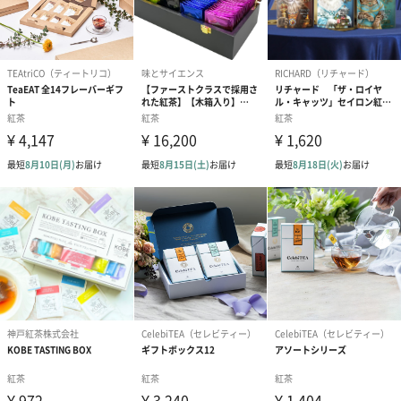
子供にも大人にも大人気のイチゴを、贅沢に使用した紅茶です。
果実の色や風味を最大限に生かす独自製法で乾燥させたイチゴ
を、マイルドな和紅茶とブレンドしました。
甘酸っぱいイチゴの香りや甘みがぎゅっと詰まった、100%国産の
ドライイチゴが、和紅茶の旨味をより高貴にします。
ゆず紅茶
爽やかな国産ゆずと、まろやかな和紅茶をブレンドしました。
スッキリとした味わいの紅茶です。
ゆずの爽やかな香りと酸味が特徴で、ホットではもちろん、アイ
スティーにしても楽しむことができます。