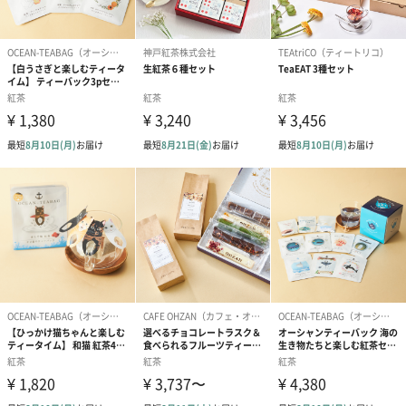
一日のご褒美タイムに
フルーツの豊かな香りは、1日の疲れを癒してくれるはずです
お洒落なティータイムを過ごしませんか？
友人への贈り物やお手土産としてもおすすめです。
商品詳細情報
セット内容
りんご紅茶１缶
いちご紅茶１缶
ゆず紅茶１缶
原産国
日本