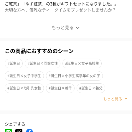
ご紅茶」「ゆず紅茶」の3種がギフトセットになりました。。
大切な方へ、優雅なティータイムをプレゼントしませんか？
果実の紅茶でリフレッシュ
もっと見る
この商品におすすめのシーン
#誕生日
#誕生日×同僚女性
#誕生日×女子高校生
#誕生日×女子中学生
#誕生日×小学生高学年の女の子
#誕生日×取引先女性
#誕生日×義母
#誕生日×義父
#誕生日×部下女性
#誕生日×女子大学生
#誕生日×祖母
#誕生日×母親
#誕生日×父親
#誕生日×女性
#母の日
シェアする
#お祝い
#お中元
#ホワイトデー
#自分へのご褒美
フルーティーなフレーバーティー3種のギフトセットです。