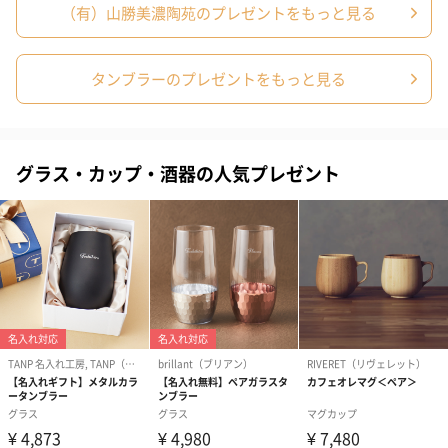
（有）山勝美濃陶苑のプレゼントをもっと見る
ゴールド（リッチリボ
ピンク（リッチリボ
ライトブルー
ン）（680円）
ン）（680円）
ザ）（680円）
タンブラーのプレゼントをもっと見る
のしカード
商品の形質上、のしを直接添付できない商品にのし風のカードを
グラス・カップ・酒器の人気プレゼント
同梱します。
※のし下はご記入いただけません。
※カードのデザインは一部変更する場合があります。
結婚祝い（御結婚御
出産祝い（御出産御
内祝い_蝶結び
祝）（110円）
祝）（110円）
（110円）