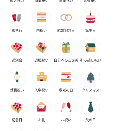
成人祝い
開業祝い
卒業祝い
昇進祝い
ハンドタオル・ハンカチを同梱してお届けいたします。ギフトへ
の＋αにおすすめです。
親孝行
内祝い
結婚記念日
誕生日
送別会
退職祝い
自分へのご褒美
引っ越し祝い
花束ハンドタオル（ピ
花束ハンドタオル（ブ
花束ハンドタ
ンク）（1,760円）
ルー）（1,760円）
ワイト）（1,7
就職祝い
入学祝い
敬老の日
クリスマス
キャンドル・お香
キャンドル・お香を同梱してお届けいたします。
記念日
お礼
お祝い
父の日