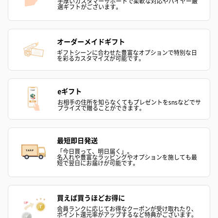
手厚いカスタマーサポートで柔軟な対応やバイヤー厳
選ギフトがございます。
ゼリーバウム カット
麦わらパンダバウム
3層デザート 
（レモン＆紅茶）（432
（バナナ味）（540円）
ェ〜国産フル
円）
り〜 3号（86
オーダーメイドギフト
ギフトシーンに合わせた豊富なオプションで特別な日
を彩るカスタマイズが可能です。
スキンケアグッズ
スキンケアグッズを同梱してお届けします。
eギフト
お相手の住所を知らなくてもプレゼントをsnsなどでサ
プライズで贈ることができます。
最短即日発送
「今日買って、明日届く」。
名入れや豊富なラッピングやオプションを施しても最
短で翌日にお届けが可能です。
ハンドクリーム3本セッ
シャワージェル＆ハン
シャワージェ
ト【ありがとう】
ドクリーム（ピンクグ
ドクリーム（
買えば買うほどお得に
（1,100円）
レープフルーツ）
ッシュローズ）（
会員ランクに応じてお得なクーポンが受け取れたり、
（2,145円）
円）
ポイント還元率がアップするなど特典がございます。