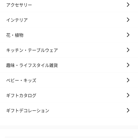
アクセサリー
のオイル漬（981円）
のオイル漬（塩麹&レモ
円）
ン）（981円）
インテリア
花・植物
還暦祝いちょい足しギフト
キッチン・テーブルウェア
還暦のお祝いにぴったりのアイテムを同梱してお届けいたしま
す。
趣味・ライフスタイル雑貨
ベビー・キッズ
ギフトカタログ
ギフトデコレーション
還暦今治ハンドタオル
ゴルフボール（1,760
ゴルフボール（
（1,298円）
円）
ト）レッド（1,