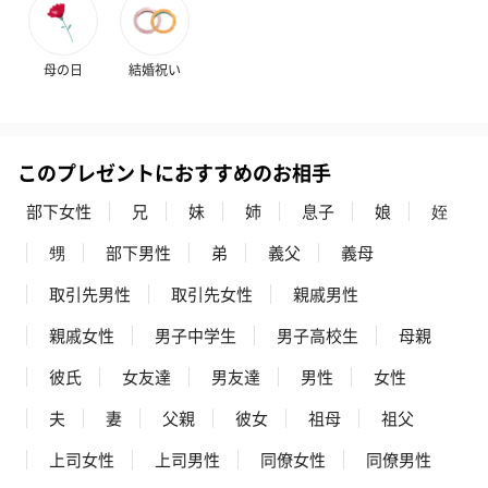
母の日
結婚祝い
フラッグカプセル：イ
フラッグカプセル：イ
ショートイン
このプレゼントにおすすめのお相手
ンセンススティック
ンセンススティック
（GRAPE AND
（END）（880円）
（St.OSMANTHUS）
（880円）
部下女性
兄
妹
姉
息子
娘
姪
（880円）
甥
部下男性
弟
義父
義母
取引先男性
取引先女性
親戚男性
お酒
親戚女性
男子中学生
男子高校生
母親
お酒を同梱してお届けいたします。
※20歳未満の方への酒類の販売はいたしません。
彼氏
女友達
男友達
男性
女性
夫
妻
父親
彼女
祖母
祖父
上司女性
上司男性
同僚女性
同僚男性