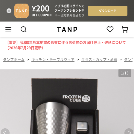
【重要】令和8年熊本地震の影響に伴うお荷物のお届け停止・遅延について
（2026年7月29日更新）
タンプホーム
>
キッチン・テーブルウェア
>
グラス・カップ・酒器
>
タン
1
/
15