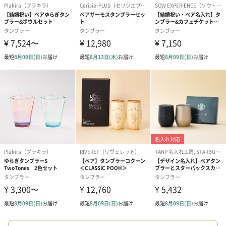
コットン巾着 【誕生
コットン巾着 【誕生
コットン巾着 
日】（グレー）M（550
日】（スモーキーピン
とう】 M（55
円）
ク）M（550円）
包装紙
包装紙でラッピングを施してお届けいたします。