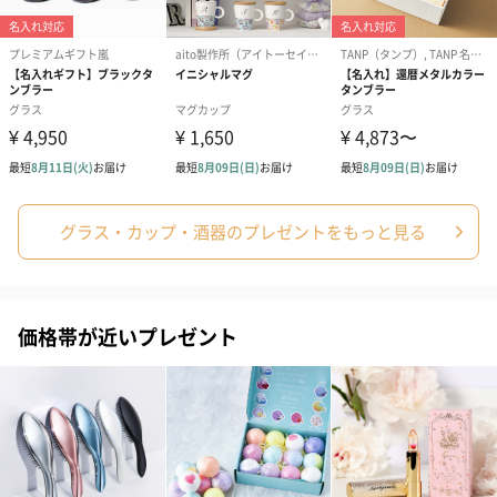
生花
生花のブーケを同梱します。
※9-15時にご注文いただく場合、最短のお届け可能日が通常より
も1日遅くなります。
グラス・カップ・酒器のプレゼントをもっと見る
シーズンブーケ（ひま
ブーケ（ホワイトグリ
ブーケ（ピン
価格帯が近いプレゼント
わり）（1,880円）
ーン）（1,650円）
（1,650円）
ドライフラワー・プリザーブドフラワー
自然のお花で作ったドライフラワー・プリザーブドフラワーを同
梱します。