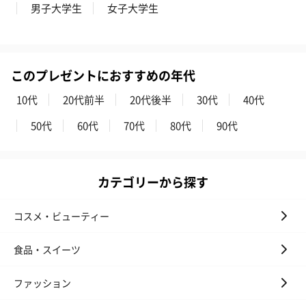
男子大学生
女子大学生
プレミアムビール イネ
実楽山田錦 特別純米
ジョニ－ウォ
ディット（712円）
酒（655円）
ブラック１２年（
このプレゼントにおすすめの年代
円）
10代
20代前半
20代後半
30代
40代
50代
60代
70代
80代
90代
おつまみ・その他
お酒にぴったりのおつまみ・サプリを同梱してお届けいたしま
す。
カテゴリーから探す
コスメ・ビューティー
食品・スイーツ
ファッション
いぶりがっことチーズ
ごろっとうまみ チーズ
しょっつるナッ