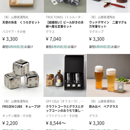
商品詳細情報
原材料
ステンレス
幅・奥行・高
・二重タンブラー：φ75・137mm
さ
・アイスキューブ：25mm・25mm・25mm
重さ/内容量
200g
・二重タンブラー：350ml
外装の形状
化粧箱
サイズ（外
145mm・135mm・78mm
装）
商品パッケー
300g
ジ全体重量
パッケージ内
説明書
同梱物
製造国
中国