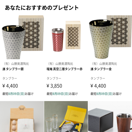
あなたにおすすめのプレゼント
#80代
#90代
アイスキューブの使用方法
冷凍庫でしっかり冷やしてお使いください。約200mlの液体に2〜
3個で20分〜30分程度の保冷効果があります。
ユニークなタンブラーをお探しの方にもおすすめ
あたたかい飲み物はもちろん、しっかり冷たい飲み物を楽しみた
い時には、タンブラーとアイスキューブを一緒に使えば冷たさが
長続きします。ウロコのような珍しいデザインは、プレゼントに
もぴったりです。性別を問わずお使いいただけるセットは1年を通
して活躍します。