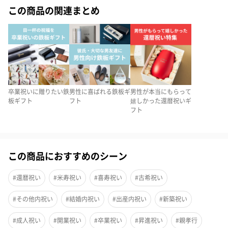
この商品の関連まとめ
卒業祝いに贈りたい鉄
男性に喜ばれる鉄板ギ
男性が本当にもらって
板ギフト
フト
嬉しかった還暦祝いギ
フト
この商品におすすめのシーン
#還暦祝い
#米寿祝い
#喜寿祝い
#古希祝い
ミラー加工の2重タンブラー
#その他内祝い
#結婚内祝い
#出産内祝い
#新築祝い
タンブラーは中空二層構造ですので保冷保温性に優れています。
#成人祝い
#開業祝い
#卒業祝い
#昇進祝い
#親孝行
中空二層構造ならではの特徴として、内側に研磨を施すことが可