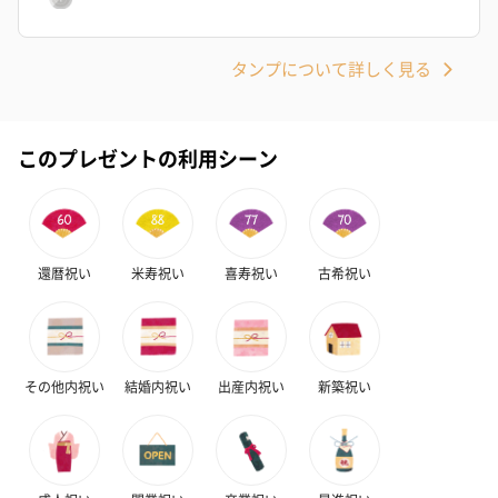
タンプについて詳しく見る
リラックスグッズ
リラックスグッズを同梱してお届けします。
このプレゼントの利用シーン
還暦祝い
米寿祝い
喜寿祝い
古希祝い
かき氷入浴剤4点セット
かき氷入浴剤4点セット
バスフラワー
（ブルー）（748円）
（イエロー）（748円）
【Thank you】
円）
その他内祝い
結婚内祝い
出産内祝い
新築祝い
ハンドタオル・ハンカチ