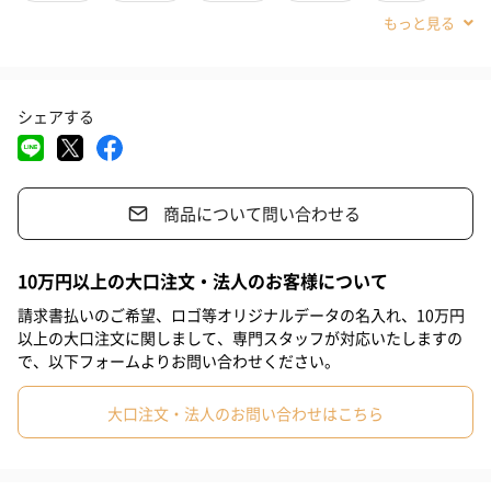
能ですので内側のミラー加工がポイント！
#内祝い
#結婚記念日
#誕生日
#送別会
#退職祝い
#自分へのご褒美
#引っ越し祝い
#就職祝い
#入学祝い
シェアする
#敬老の日
#クリスマス
#記念日
#お礼
#お祝い
アイスキューブ
#父の日
#母の日
#結婚祝い
#部下女性
#兄
#妹
氷の代用品として使えるステンレス製アイスキューブです。通常
商品について問い合わせる
の氷のように溶けて飲み物が薄まることがありませんので、ビー
#姉
#息子
#娘
#姪
#甥
#部下男性
#弟
#義父
ル、ワイン、冷酒、ウィスキー等におすすめです。何度でも繰り
#義母
#取引先男性
#取引先女性
#親戚男性
#親戚女性
返しお使いいただけます。
10万円以上の大口注文・法人のお客様について
#男子中学生
#男子高校生
#母親
#彼氏
#女友達
請求書払いのご希望、ロゴ等オリジナルデータの名入れ、10万円
以上の大口注文に関しまして、専門スタッフが対応いたしますの
#男友達
#男性
#女性
#夫
#妻
#父親
#彼女
で、以下フォームよりお問い合わせください。
縁起の良いサイコロデザイン
#祖母
#祖父
#上司女性
#上司男性
#同僚女性
大口注文・法人のお問い合わせはこちら
サイコロはどこへ転がっても必ず「目が出る」＝「芽が出る」と
ころから縁起がよいとされ、魔除けや災難除けになるともいわれ
#同僚男性
#男子大学生
#女子大学生
#10代
#20代前半
ています。
#20代後半
#30代
#40代
#50代
#60代
#70代