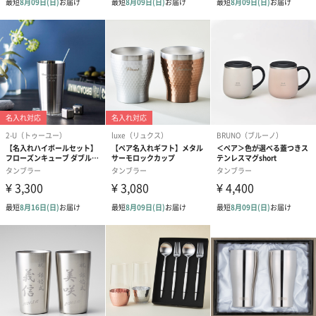
商品オプション情報
お届けボックスオプション
配送用のダンボールを装飾いたします。お相手のご住所に直接お
送りする際に人気のオプションです。お相手に直接手渡しする場
合は、紙袋との併用もおすすめです。
ダンボール装飾（ひま
ダンボール装飾（チュ
ダンボール装
わり）（720円）
ーリップ）（720円）
イトピンク×
ト）（580円）