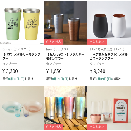
メッセージカードや封筒のデザインは一部変更する場合がありま
す。
写真付きメッセージカ
写真付きメッセージカ
【誕生日】Hap
ード（680円）
ード（Thank you）ピ
Birthday ホ
ンク（680円）
刷なし）（11
ラッピング
ギフトラッピングを施してお届けいたします。