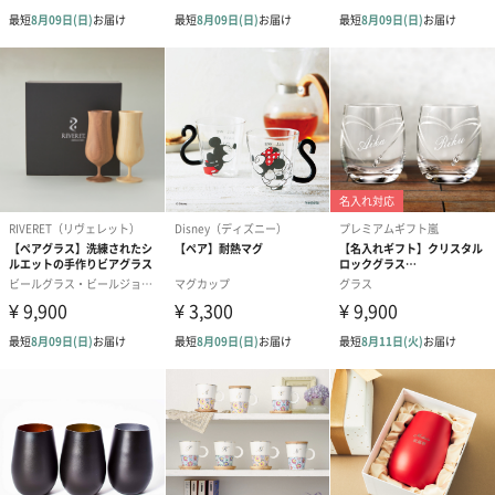
結婚祝いちょい足しギフト
結婚祝いギフトへの＋αにおすすめです。新生活を彩るギフトオプ
ションをご用意いたしました。
商品と同梱してお届けいたします。
ブライダルロリポップ
ブライダルロリポップ
夫婦箸と箸置
ドレス（いちご味)
タキシード（コーラ味)
（2,420円）
（1,122円）
（1,122円）