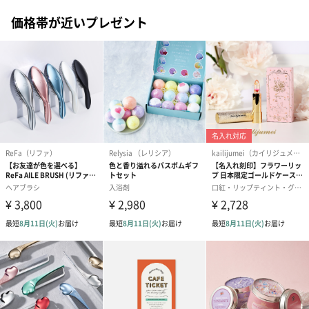
VIVEL Patisserieは、イランの伝統的な手作り菓子のレシピをベー
価格帯が近いプレゼント
スにスタートし、ヨーロッパと中東の独自性やペルシャの影響を
大きく反映した商品を作っています。また私達の商品は、王族の
結婚式やパーティーに頻繁に使用され、現在ドバイ等の５～７星
ホテルにて使用されております。1992年にドバイで１号店を開店
させ、現在ではアラブ首長国連邦国内に９店舗、国外にもアゼル
バイジャン共和国、クウェート、スイス、アメリカに店舗を構え
ています。
愛らしいデーツの詰め合わせ
王族の結婚式やパーティーにも頻繁に使用されている
「VIVEL PATISSERIE」の商品は喜ばれること間違いなしです。
日頃の感謝を込めて贈るのはいかがですか？