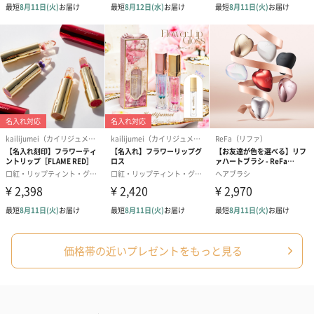
保存方法
高温多湿を避けて保存
成分
【デーツ アーモンド】デーツ（サウジアラビア
産）、アーモンド、（一部にアーモンドを含む）
【デーツ ヘーゼルナッツ】デーツ（サウジアラビア
産）、ヘーゼルナッツ
【デーツ オレンジ】デーツ（サウジアラビア産）、
オレンジピールの砂糖漬け（オレンジ、グルコースシ
ロップ、砂糖）／pH調整剤、（一部に小麦・オレンジ
を含む）
【デーツ レモン】デーツ（サウジアラビア産）、レ
モンピールの砂糖漬け（レモン、グルコースシロッ
プ、砂糖）／pH調整剤、（一部に小麦を含む）
【デーツ クルミ】デーツ（サウジアラビア産）、ク
ルミ、（一部にクルミを含む）
価格帯の近いプレゼントをもっと見る
お届けからの
30～120日
賞味期限
アレルゲン
アーモンド：アーモンド
オレンジ：小麦・オレンジ