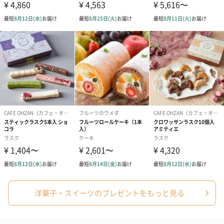
2.0g、炭水化物6.7g、食塩相当量0.00g
【デーツヘーゼルナッツ】熱量51.3kcal、たんぱく質0.7g、脂質
2.5g、炭水化物6.5g、食塩相当量0.00g
【デーツオレンジ】熱量35.4kcal、たんぱく質0.2g、脂質0.0g、
炭水化物8.6g、食塩相当量0.01g
【デーツレモン】熱量35.3kcal、たんぱく質0.2g、脂質0.0g、炭
水化物8.6g、食塩相当量0.00g
【デーツクルミ】熱量50.9kcal、たんぱく質0.7g、脂質2.5g、炭
水化物6.4g、食塩相当量0.00g
洋菓子・スイーツのプレゼントをもっと見る
「VIVEL PATISSERIE（ヴィヴェル パティスリー）」
ABOUT