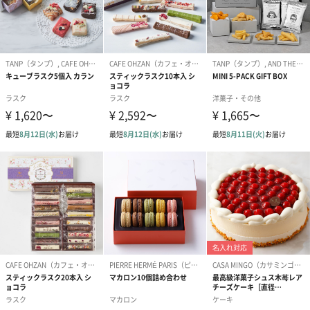
オレンジ
甘味の中に酸味があり、よりデーツを堪能することが出来ます。
レモン
酸味と甘味のバランスが取れた柑橘系との相性も抜群です。
栄養成分表示
(1個あたり・推定値）
【デーツアーモンド】熱量48.3kcal、たんぱく質0.9g、脂質