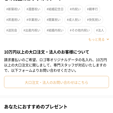
#新築祝い
#還暦祝い
#結婚記念日
#内祝い
#親孝行
#昇進祝い
#卒業祝い
#開業祝い
#成人祝い
#快気祝い
#送別会
#出産内祝い
#結婚内祝い
#その他内祝い
#法人
#お歳暮
#古希祝い
#喜寿祝い
#米寿祝い
#クリスマス
10万円以上の大口注文・法人のお客様について
#結婚祝い
#母の日
#父の日
#お祝い
#お礼
#記念日
請求書払いのご希望、ロゴ等オリジナルデータの名入れ、10万円
#パーティー
#サプライズ
#お中元
#誕生日
以上の大口注文に関しまして、専門スタッフが対応いたしますの
で、以下フォームよりお問い合わせください。
#バレンタイン
#ホワイトデー
#敬老の日
#入学祝い
大口注文・法人のお問い合わせはこちら
#就職祝い
#引っ越し祝い
#自分へのご褒美
#退職祝い
#弟
#親戚女性
#親戚男性
#取引先女性
#取引先男性
贅沢なサンド
#義母
#義父
#部下女性
#部下男性
#甥
#姪
#娘
あなたにおすすめのプレゼント
VIVELのデーツはサウジアラビア産のSAQAIという貴重な種類のデ