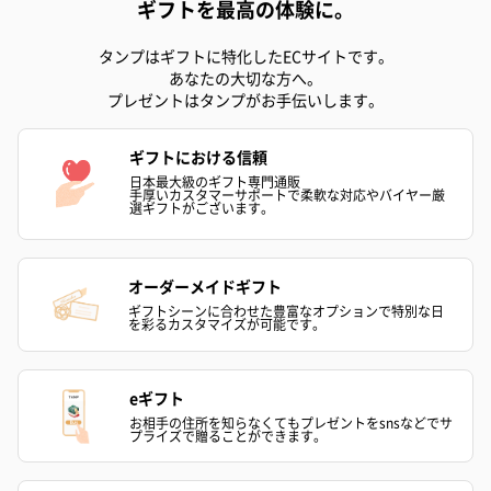
レモン：小麦
ギフトを最高の体験に。
クルミ：くるみ
タンプはギフトに特化したECサイトです。
あなたの大切な方へ。
プレゼントはタンプがお手伝いします。
ギフトにおける信頼
日本最大級のギフト専門通販
手厚いカスタマーサポートで柔軟な対応やバイヤー厳
選ギフトがございます。
オーダーメイドギフト
ギフトシーンに合わせた豊富なオプションで特別な日
を彩るカスタマイズが可能です。
eギフト
お相手の住所を知らなくてもプレゼントをsnsなどでサ
プライズで贈ることができます。