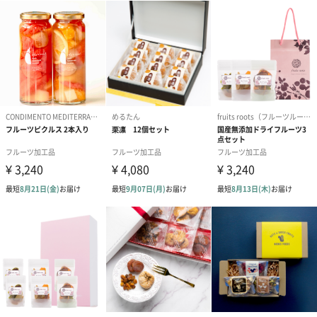
#息子
#姉
#妹
#兄
#彼女
#同僚男性
#同僚女性
ーツをドライにして丁寧に一つ一つ種を取り除き、様々なナッツ
#上司男性
#上司女性
#祖父
#祖母
#母親
#父親
#妻
#夫
#女性
#男性
#男友達
#女友達
#彼氏
おいしさを追求
#30代
#40代
#50代
外側はしっかりとしていて中は柔らかく、果実そのものの豊かな
甘みがお楽しみいただけます。
おいしいだけじゃない
デーツはミネラルやビタミンC、食物繊維がとても豊富で中東では
多くの方が日常でも食するドライフルーツです。
種類について