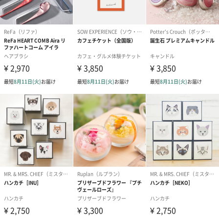
商品詳細情報
本体重量
デーツ各種20g
本体サイズ
長さ30×奥行50×高さ25
(mm)
パッケージ外
ショップカード
添付物
パッケージ外
化粧箱
装
パッケージサ
幅225×奥行100×高さ30
イズ(mm)
全体重量
330g
オプション
【無料オプション】
紙袋（手提げ袋）
リボン掛け
製造国
アラブ首長国連邦