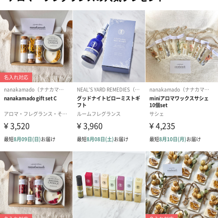
あり（220円）
メッセージカード
Happy Birthday（110
For you（110円）
Thank you（
円）