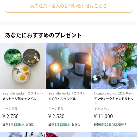
大口注文・法人のお問い合わせはこちら
っています。
青い花…シトロネラとユーカリのミックス
あなたにおすすめのプレゼント
虫除けに使用されることでも有名で、爽やかで清々しい香りで
す。
白い花..プルメリア
優しいフローラルな香りで、リラックスタイムにおすすめです。
※燃焼時に安全なキャンドル用のアロマオイルを使用していま
す。