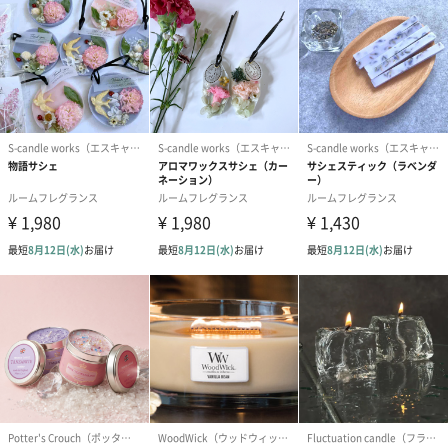
【素材】
ソイワックス 、蜜蝋
【商品について】
・ハンドメイドの為、一点一点大きさ、色が多少異なります。
・写真のものと色味、形が異なる場合がございます。
【お取り扱いの注意】
・キャンドルは必ず、不燃性お皿の上などでご使用下さい。
・風に当たらない、平らな安定した場所に置いてご使用くださ
い。
・火をともす前に芯を1cm程度に切ってからご使用ください。