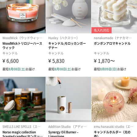
す。
長時間お使いの際は、缶が熱くなりますので、片付ける際はご注
意ください。
大切な方への贈り物として
アウトドアやバスタイムにもお使いいただけます。
お花によって異なる香りがするキャンドルを大切な方へ贈るのは
いかがでしょうか？
「S-candle works(エスキャンドルワークス）」
東京都特産品を製作している企業として認定
国内養蜂場の蜜蝋や国産ワックス使用にこだわり、安心で上質な
製品を作るよう心がけています。