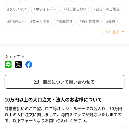
#クリスマス
#ホワイトデー
#引っ越し祝い
#自分へのご褒美
#新築祝い
#女子大学生
#親戚女性
#取引先女性
#義母
#部下女性
#姪
#娘
#姉
#妹
#彼女
#同僚女性
#上司女性
#祖父
#祖母
#母親
#父親
#女性
シェアする
#女友達
#20代前半
#20代後半
#30代
#40代
#50代
商品について問い合わせる
10万円以上の大口注文・法人のお客様について
煤が出にくい
請求書払いのご希望、ロゴ等オリジナルデータの名入れ、10万円
煤が出にくいソイワックスを持ち運べる缶にたっぷり入れたピク
以上の大口注文に関しまして、専門スタッフが対応いたしますの
で、以下フォームよりお問い合わせください。
ニックキャンドルです。
蓋を開けると、シンプルでかわいらしい蜜蝋のマーガレットが入