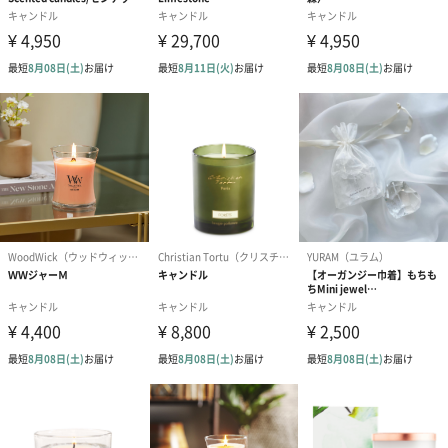
また、灯して心地よく、 飾ってもかっこよく、 プレゼントにもご
満足していただけるようシックなデザインを意識して１つ１つて
いねいに製作販売しています。
日々の生活をちょっと特別にするお手伝いができますように。
国内のほか、シンガポールや香港のアジア系のお客様もいらっし
ゃいます。
商品詳細情報
製造国
日本
外装サイズ
長さ100×幅100×高さ50
（mm）
総重量（g）
200g
素材
ソイワックス 、蜜蝋
本体サイズ
85×直径85×35
（mm）