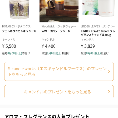
本体重量
165g
（g）
パッケージ内
説明書
同梱物
パッケージ外
クリスタルボックス
装
備考
「蜜蝋」は航空危険物に含まれるため航空機に搭載す
ることができません。
そのため離島などの航空便を使用する地域にお住まい
のかたへお届けの場合は、船便に変更するため1週間前
後お届けが遅くなる可能性がございます。
S-candle works（エスキャンドルワークス）のプレゼン
トをもっと見る
商品オプション情報
キャンドルのプレゼントをもっと見る
包装紙
アロマ・フレグランスの人気プレゼント