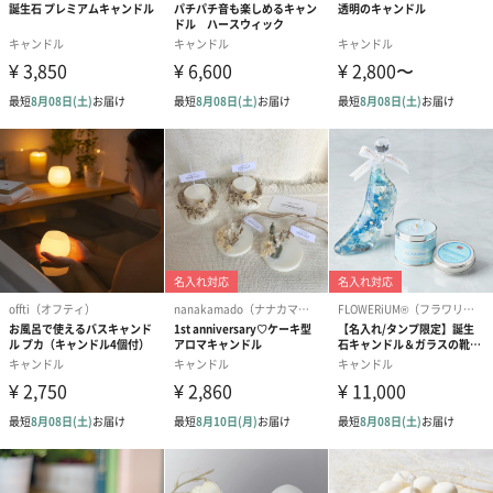
・炎が大きい時は、一旦火を消し芯を少しカットしてからご使用
ください。
・炎が小さすぎる時は、芯の周りの溶けたロウを捨ててご使用く
ださい。
・ご使用中はキャンドルから目を離さないようにしてください。
・芯が倒れたら、真っ直ぐにして火を付けてください。
・長時間灯すと缶が熱くなりますので、触る時はご注意くださ
い。
使用方法
全体的にフラットになるように
芯は三箇所に付いております。
一箇所を最後まで灯さず、 表面がフラットな状態になるよう、順
番に使って頂くと 燃焼時間が長くなります。
蓋を本体の下に重ねていただくと、机や台への熱伝導が和らぎま