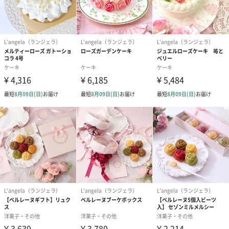
お届け内容
チョコプレート1枚、専用ケース、専用ボックス付きです。
5号サイズ（4名～6名）
【美味しい食べ方】
食べる前の日に冷蔵庫に入れて半日ゆっくり解凍してください。
【L'angela（ランジェラ）】
スイーツ界のお花屋さん
夢と憧れが詰まったパティスリー。【L'angela（ランジェラ）】
は、パティシエールの大好きな薔薇の名称、“アンジェラ”から名
付けられました。