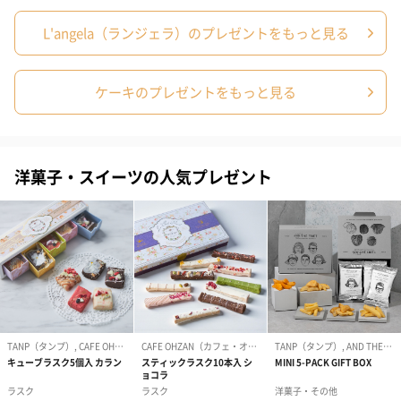
Happy Wedding
Happy Anniversary
L'angela（ランジェラ）のプレゼントをもっと見る
Thank you
Congratulation
おたんじょうびおめでとう
転写シート（ご自身でお書きいただきます）
ケーキのプレゼントをもっと見る
※ご希望のメッセージをお選びいただきます。
その他留意事
※注意事項
項
・郵送専用です。クール便(冷凍)でのお届けになりま
す。
洋菓子・スイーツの人気プレゼント
・バラのマドレーヌとの同梱は出来兼ねますので別便
になります。(送料別)
送料について
複数点を同一住所へご配送希望をいただきました場合
にも、冷凍ケーキは発送の都合上、1点ずつ配送費用が
必要となります。
また、同ブランドの常温商品と一緒にご注文をいただ
いた場合も、同梱しての配送ができかねるため、商品
の配送形態ごとに配送費用が必要となります。
あらかじめご了承くださいませ。
※複数ご注文をいただきました場合にはご注文の後日
に2点目以降の送料（追加で発生する送料）をご請求さ
せていただくご連絡が届きます。