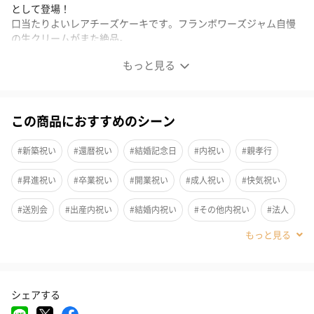
として登場！
口当たりよいレアチーズケーキです。フランボワーズジャム自慢
の生クリームがまた絶品。
もっと見る
※ご購入いただきました数量ごとに送料を頂戴しております。あ
らかじめご了承願います。
この商品におすすめのシーン
期間限定！クリスマスVer.もございます
#新築祝い
#還暦祝い
#結婚記念日
#内祝い
#親孝行
キュートなサンタとツリーのピックがついたクリスマス限定Ver.
#昇進祝い
#卒業祝い
#開業祝い
#成人祝い
#快気祝い
#送別会
#出産内祝い
#結婚内祝い
#その他内祝い
#法人
#お歳暮
#古希祝い
#喜寿祝い
#米寿祝い
#クリスマス
【期間・数量限定】ホワイトローズ レアチーズケーキ 5号 はコチラ
#結婚祝い
#母の日
#父の日
#お祝い
#お礼
#記念日
シェアする
レアチーズケーキ ホワイトローズ
#パーティー
#サプライズ
#お中元
#誕生日