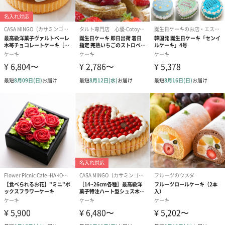
お客様の大切な人を、共に大切にする
「贈られる側はもちろん、贈る側も安心して贈ることができる」
「ランジェラのお菓子を手にした人が暖かく幸せな気持ちになれ
る」
そんなお菓子作りを目指しています。
大切な方への贈り物に
イベントにもおすすめ
店頭販売で人気の華やかなホワイトローズです。
レアチーズケーキの中のフランボワーズジャムとのハーモニーを
お楽しみください。
特別なケーキをプレゼントしてみてはいかがでしょうか。