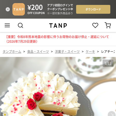
【重要】令和8年熊本地震の影響に伴うお荷物のお届け停止・遅延について
（2026年7月29日更新）
タンプホーム
>
食品・スイーツ
>
洋菓子・スイーツ
>
ケーキ
>
レアチー
1
/
12