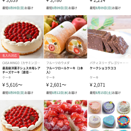
子供の頃からの夢と、自分のパティスリーを持つことへの憧れ大
好きな薔薇に囲まれる世界、そして地元富士市の花『バラ』との
運命に、いつしか、バラのマドレーヌ作りに没頭する日々を過ご
します。
素材に徹底的にこだわり、より美味しく、より美しくを探求する
中、バラのマドレーヌが完成されました。焼きたての香りが広が
る、お花に囲まれた空間で、誰もが笑顔になる【スイーツ界のお
妥協のない「美味しく、安心安全、綺麗」なお菓子づくり
本物の美味しさを追求し、幸せをお届けいたします。材料と過程
にこだわり、安心と安全をお届けいたします。美しく綺麗なもの
づくりで、感動をお届けいたします。