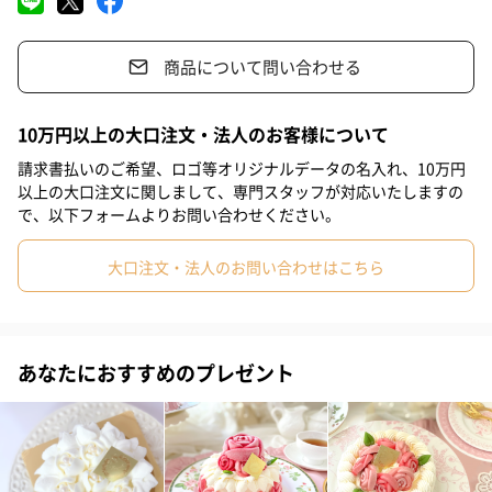
#バレンタイン
#ホワイトデー
#敬老の日
#入学祝い
店頭販売で人気！
商品について問い合わせる
#就職祝い
#引っ越し祝い
#自分へのご褒美
#退職祝い
店頭販売で人気のブールドネージュケーキが冷凍ケーキ「ホワイ
トローズ」として登場！
#取引先男性
#姉
#息子
#娘
#姪
#甥
#部下男性
10万円以上の大口注文・法人のお客様について
ランジェラのまろやかな口当たりよいレアチーズケーキです。
#部下女性
#義父
#義母
#妹
#取引先女性
#親戚男性
請求書払いのご希望、ロゴ等オリジナルデータの名入れ、10万円
以上の大口注文に関しまして、専門スタッフが対応いたしますの
中には、相性抜群の甘酸っぱいフランボワーズジャム。それを覆
#親戚女性
#小学生高学年の男の子
#小学生高学年の女の子
で、以下フォームよりお問い合わせください。
う上品でなめらかな、ランジェラ自慢の生クリームがまた絶品で
す！店頭販売ケーキではナンバーワンのケーキです。できたてを
#男子中学生
#男子高校生
#女子高校生
#祖母
#彼氏
大口注文・法人のお問い合わせはこちら
瞬間冷凍し、美味しさそのままにご自宅までお届けいたします。
#女友達
#男友達
#男性
#女性
#夫
#妻
#父親
大切な方への贈り物に。女子会やご友人の集まるパーティに。忙
#母親
#彼女
#祖父
#上司女性
#同僚女性
#同僚男性
しくて店頭まで取りに行けない方に。少し溶かしてひんやり冷た
あなたにおすすめのプレゼント
いケーキとしてもお召し上がりいただけます。
#男子大学生
#女子大学生
#弟
#兄
#10代
#20代前半
#20代後半
#30代
#50代
#60代
#70代
#80代
#90代
#40代