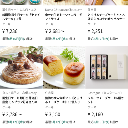
重さ/内容量
567g
外装の形状
直方体ケーキ箱
サイズ（外
170mm・170mm・100mm
装）
商品パッケー
730g
ジ全体重量
パッケージ内
説明書
同梱物
製造国
日本（静岡県）
保存方法
冷凍（－18度以下）で保存。解凍後は冷蔵庫で保存の
上、当日中にお召あがりください。
お届けからの
製造日より冷凍で1週間。解凍後当日
賞味期限
アレルゲン
小麦・卵・乳成分・ゼラチン
対応可能オプ
無料オプション
ション
●【チョコレートプレート】
プレートなし
Happy Birthday