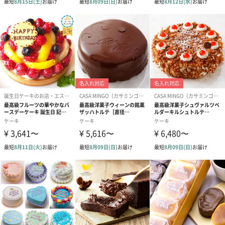
送料につきまして
ご購入いただきました個数ごとに送料を頂戴しております。
大変恐れ入りますがご了承のほどよろしくお願い申し上げます。
※複数ご注文をいただきました場合にはご注文の後日に2点目以降
の送料（追加で発生する送料）をご請求させていただくご連絡が
届きます。
商品詳細情報
原材料
生クリーム（国内製造・クリームチーズ・砂糖・牛
乳・卵黄・レモン・小麦粉・アーモンドプードル・フ
ランボワーズ・ゼラチン
長さ・幅・高
150mm・150mm・80mm
さ