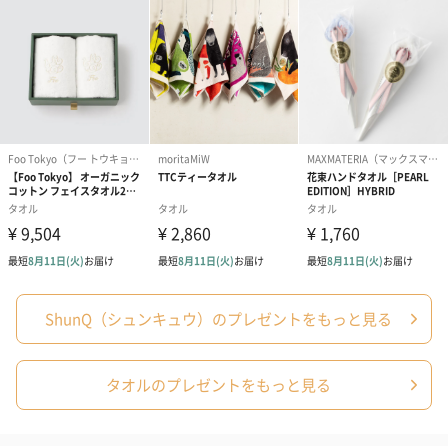
瞬く間に水を吸う、使った人が笑顔になる、【ShunQ（瞬吸）】
の本物のタオルをぜひ、いかがでしょうか。
商品詳細情報
成分/原材料
綿100%
幅・奥行き・
250mm・360mm・40mm
高さ(外装)
外装の形状
透明袋
重さ/内容量
255g
ShunQ（シュンキュウ）のプレゼントをもっと見る
お届け内容
１枚組
サイズ/寸法
商品サイズ：600×1200ｍm
タオルのプレゼントをもっと見る
原産国
VIETNAM