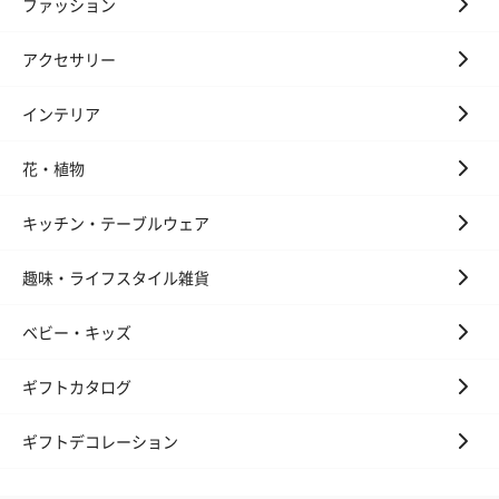
ファッション
花束ハンドタオル（ピ
花束ハンドタオル（ブ
花束ハンドタ
アクセサリー
ンク）（1,760円）
ルー）（1,760円）
ワイト）（1,7
インテリア
花・植物
キャンドル・お香
キャンドル・お香を同梱してお届けいたします。
キッチン・テーブルウェア
趣味・ライフスタイル雑貨
ベビー・キッズ
ギフトカタログ
フラッグカプセル：イ
フラッグカプセル：イ
ショートイン
ギフトデコレーション
ンセンススティック
ンセンススティック
（GRAPE AND
（END）（880円）
（St.OSMANTHUS）
（880円）