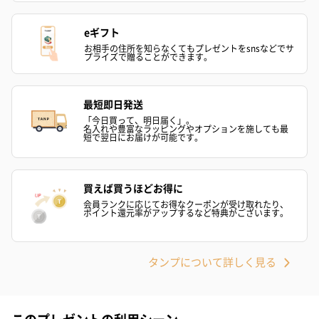
eギフト
お相手の住所を知らなくてもプレゼントをsnsなどでサ
紅茶・コーヒー・スイーツ
プライズで贈ることができます。
紅茶・コーヒー・スイーツを同梱してお届けいたします。ギフト
への＋αにおすすめです。
最短即日発送
「今日買って、明日届く」。
名入れや豊富なラッピングやオプションを施しても最
短で翌日にお届けが可能です。
買えば買うほどお得に
会員ランクに応じてお得なクーポンが受け取れたり、
ポイント還元率がアップするなど特典がございます。
アールグレイ（HAPPY
アールグレイティー
フルーツティー
BIRTHDAY TO YOU）
（660円）
円）
（660円）
タンプについて詳しく見る
このプレゼントの利用シーン