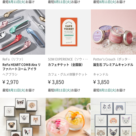
ブライダルロリポップ
ブライダルロリポップ
今治タオルケ
ドレス（いちご味)
タキシード（コーラ味)
ンドタオル・
（1,122円）
（1,122円）
タオル）（3,4
生花
生花のブーケを同梱します。
※9-15時にご注文いただく場合、最短のお届け可能日が通常より
も1日遅くなります。