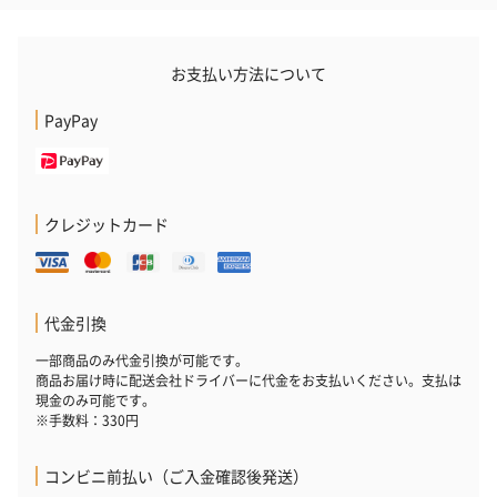
（880円）
お支払い方法について
お酒
PayPay
お酒を同梱してお届けいたします。
※20歳未満の方への酒類の販売はいたしません。
クレジットカード
代金引換
一部商品のみ代金引換が可能です。
プレミアムビール イネ
実楽山田錦 特別純米
ジョニ－ウォ
商品お届け時に配送会社ドライバーに代金をお支払いください。支払は
ディット（712円）
酒（655円）
ブラック１２年（
現金のみ可能です。
円）
※手数料：330円
コンビニ前払い（ご入金確認後発送）