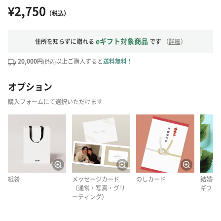
¥2,750
（税込）
eギフト対象商品
住所を知らずに贈れる
です
（
詳細
）
20,000円
以上ご購入すると
送料無料！
(税込)
オプション
購入フォームにて選択いただけます
紙袋
メッセージカード
のしカード
結婚祝
（通常・写真・グリ
ギフト
ーティング）