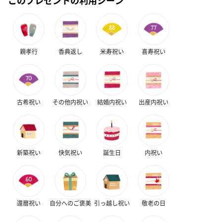
スイーツ
スイーツを同梱してお届けいたします。ギフトへの＋αにおすすめ
です。
親孝行
香典返し
米寿祝い
喜寿祝い
古希祝い
その他内祝い
結婚内祝い
出産内祝い
ゼリーバウム カット
麦わらパンダバウム
3層デザート 
（レモン＆紅茶）（432
（バナナ味）（540円）
ェ〜国産フル
新築祝い
快気祝い
誕生日
内祝い
円）
り〜 3号（86
スキンケアグッズ
還暦祝い
自分へのご褒美
引っ越し祝い
敬老の日
スキンケアグッズを同梱してお届けします。