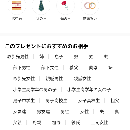
お中元
父の日
母の日
結婚祝い
このプレゼントにおすすめのお相手
ハンドクリーム3本セッ
シャワージェル＆ハン
シャワージェ
取引先男性
姉
息子
娘
姪
甥
ト【ありがとう】
ドクリーム（ピンクグ
ドクリーム（
（1,100円）
レープフルーツ）
ッシュローズ）（
部下男性
部下女性
義父
義母
妹
（2,145円）
円）
取引先女性
親戚男性
親戚女性
小学生高学年の男の子
小学生高学年の女の子
リラックスグッズ
男子中学生
男子高校生
女子高校生
祖父
リラックスグッズを同梱してお届けします。
女友達
男友達
男性
女性
夫
妻
父親
母親
祖母
彼氏
上司女性