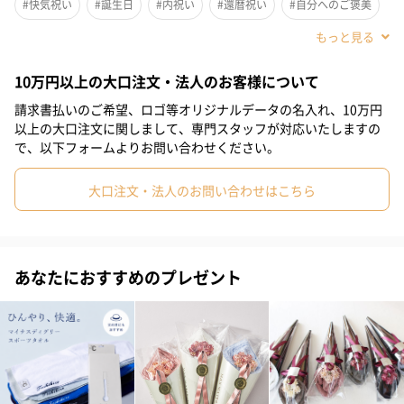
#快気祝い
#誕生日
#内祝い
#還暦祝い
#自分へのご褒美
#引っ越し祝い
#敬老の日
#お中元
#父の日
#母の日
こだわりの品質
10万円以上の大口注文・法人のお客様について
#結婚祝い
#取引先男性
#姉
#息子
#娘
#姪
#甥
特許製法スーパーゼロの糸から作られた魔法のタオルになりま
請求書払いのご希望、ロゴ等オリジナルデータの名入れ、10万円
#部下男性
#部下女性
#義父
#義母
#妹
#取引先女性
す。
以上の大口注文に関しまして、専門スタッフが対応いたしますの
で、以下フォームよりお問い合わせください。
#親戚男性
#親戚女性
#小学生高学年の男の子
＜素 材＞
●綿100%
大口注文・法人のお問い合わせはこちら
#小学生高学年の女の子
#男子中学生
#男子高校生
●100%オーガニックコットンパイルを使用しております。
#女子高校生
#祖父
#女友達
#男友達
#男性
#女性
#夫
#妻
#父親
#母親
#祖母
#彼氏
#上司女性
あなたにおすすめのプレゼント
豊富なカラーバリエーション
#上司男性
#同僚女性
#同僚男性
#男子大学生
●ホワイト
#女子大学生
#弟
#兄
#20代前半
#20代後半
#30代
すべての色を包括し信頼感や清潔感といったクリーンなイメージ
#40代
#50代
#70代
を与えます。