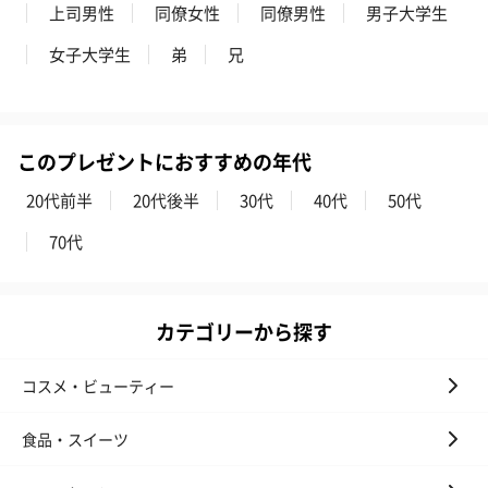
上司男性
同僚女性
同僚男性
男子大学生
女子大学生
弟
兄
かき氷入浴剤4点セット
かき氷入浴剤4点セット
バスフラワー
（ブルー）（748円）
（イエロー）（748円）
【Thank you】
このプレゼントにおすすめの年代
円）
20代前半
20代後半
30代
40代
50代
70代
ハンドタオル・ハンカチ
ハンドタオル・ハンカチを同梱してお届けいたします。ギフトへ
の＋αにおすすめです。
カテゴリーから探す
コスメ・ビューティー
食品・スイーツ