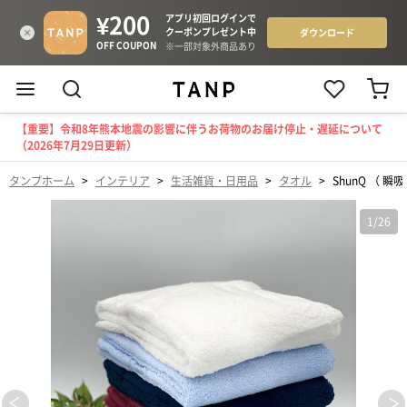
【重要】令和8年熊本地震の影響に伴うお荷物のお届け停止・遅延について
（2026年7月29日更新）
タンプホーム
>
インテリア
>
生活雑貨・日用品
>
タオル
>
ShunQ （ 
1
/
26