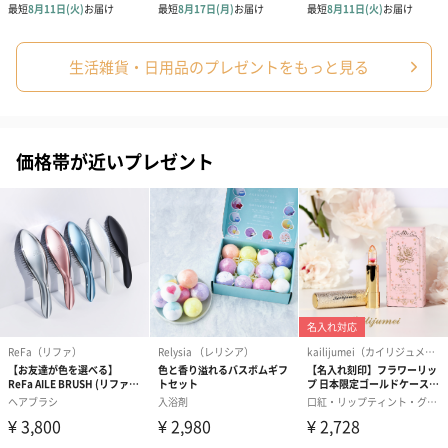
※のし下はご記入いただけません。
※カードのデザインは一部変更する場合があります。
生活雑貨・日用品のプレゼントをもっと見る
価格帯が近いプレゼント
結婚祝い（御結婚御
出産祝い（御出産御
内祝い_蝶結び
祝）（110円）
祝）（110円）
（110円）
結婚祝いちょい足しギフト
結婚祝いギフトへの＋αにおすすめです。新生活を彩るギフトオプ
ションをご用意いたしました。
商品と同梱してお届けいたします。