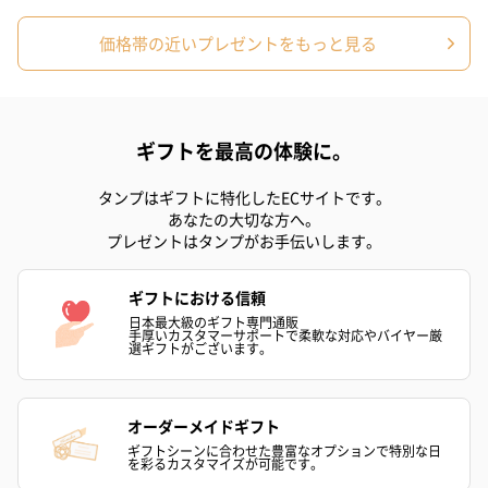
プリザーブドフラワー
プリザーブドフラワー
アミュレット 
価格帯の近いプレゼントをもっと見る
ブーケ（ピンク）
ブーケ（ブルー）
ク）（1,500円
（2,580円）
（2,580円）
ギフトを最高の体験に。
ぬいぐるみ
タンプはギフトに特化したECサイトです。
愛らしいぬいぐるみを同梱してお届けします。
あなたの大切な方へ。
誕生日・記念日・出産祝いなどのシーンにおすすめです。
プレゼントはタンプがお手伝いします。
ギフトにおける信頼
日本最大級のギフト専門通販
手厚いカスタマーサポートで柔軟な対応やバイヤー厳
選ギフトがございます。
オーダーメイドギフト
フラワーテディベア
テディベア（バニラ）
テディベア（
ギフトシーンに合わせた豊富なオプションで特別な日
（2,390円）
（1,760円）
ル）（1,760円
を彩るカスタマイズが可能です。