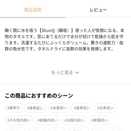
商品説明
レビュー
瞬く間に水を吸う【ShunQ（瞬吸）】使った人が笑顔になる、本
物のタオルです。肌にあてるだけで水分が拭けて乾燥から肌を守
ります。洗濯するたびにふっくらボリューム、驚きの速乾力・抜
群の吸水性です。タオルドライに抜群の効果を発揮します。
使った人が笑顔になる、本物のタオル
もっと見る
■ShunQ （ 瞬吸 ） スーパーゼロ バスタオル
肌にあてるだけで水分が拭けて乾燥から肌を守ります。
この商品におすすめのシーン
洗濯するたびにふっくらボリュームに。
#親孝行
#香典返し
#米寿祝い
#喜寿祝い
#古希祝い
驚きの速乾力・抜群の吸水性です。
#その他内祝い
#結婚内祝い
#出産内祝い
#新築祝い
タオルドライに抜群の効果を発揮してくれます。