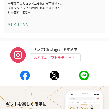
おつまみ・その他
一部商品のみコンビニ支払いが可能です。
※セブンイレブンは取り扱いできません。
お酒にぴったりのおつまみ・サプリを同梱してお届けいたしま
※手数料：330円
す。
詳しくはこちら
タンプはInstagramも更新中！
おすすめギフトをチェック
いぶりがっことチーズ
ごろっとうまみ チーズ
しょっつるナッ
のオイル漬（981円）
のオイル漬（塩麹&レモ
円）
ン）（981円）