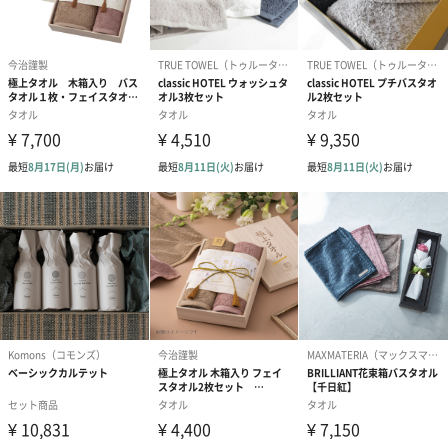
誕生日や結婚祝い・出産祝いなど、様々なシーンのメッセージカ
ードを同梱します。
メッセージカードや封筒のデザインは一部変更する場合がありま
す。
写真付きメッセージカ
写真付きメッセージカ
【誕生日】Hap
ード（680円）
ード（Thank you）ピ
Birthday ホ
ンク（680円）
刷なし）（11
のしカード
商品の形質上、のしを直接添付できない商品にのし風のカードを
同梱します。