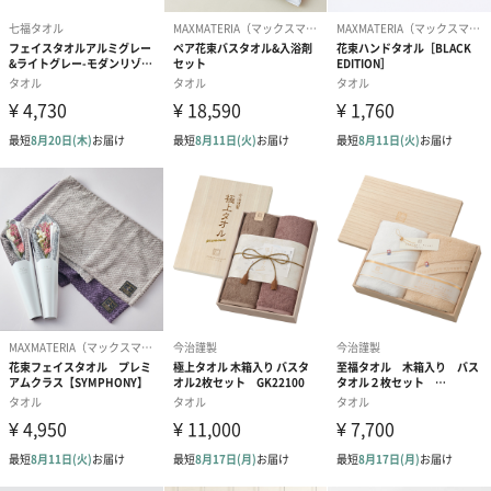
【ShunQ（瞬吸）】
瞬く間に水を吸う
【ShunQ（瞬吸）】
使った人が笑顔になる、本物のタオルです。
お祝いや内祝いの贈り物に
肌に優しいオーガニック100%のタオルなのでどなたにも贈りやす
いアイテムです。
結婚祝いや出産内祝いなど様々な贈り物におすすめです。
豊富なカラーバリエーションになっていますのでお好みのカラー
をお選びいただけるもの魅力です。