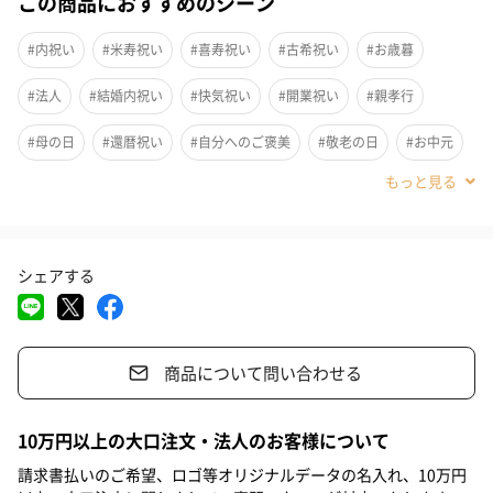
この商品におすすめのシーン
#内祝い
#米寿祝い
#喜寿祝い
#古希祝い
#お歳暮
#法人
#結婚内祝い
#快気祝い
#開業祝い
#親孝行
#母の日
#還暦祝い
#自分へのご褒美
#敬老の日
#お中元
#パーティー
#お礼
#お祝い
#父の日
#女友達
#男友達
#男性
#女性
#夫
#妻
#父親
#母親
シェアする
#祖母
#祖父
#妹
#義父
#義母
#20代後半
#30代
#40代
#50代
#70代
商品について問い合わせる
トリュフの王様、イタリア産の白トリュフと厳選されたエキスト
10万円以上の大口注文・法人のお客様について
ラバージンオリーブオイルが融合した、極上の本格トリュフオイ
請求書払いのご希望、ロゴ等オリジナルデータの名入れ、10万円
ル。