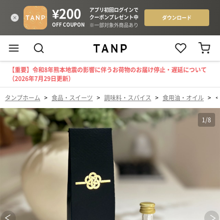
【重要】令和8年熊本地震の影響に伴うお荷物のお届け停止・遅延について
（2026年7月29日更新）
タンプホーム
>
食品・スイーツ
>
調味料・スパイス
>
食用油・オイル
>
1
/
8