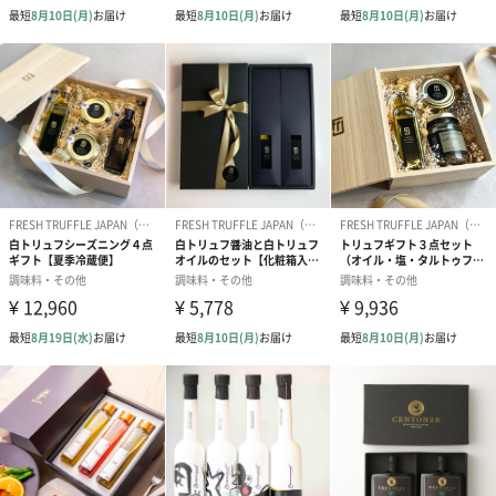
【FRESH TRUFFLE JAPAN】
FRESH TRUFFLE JAPANは、これまで限られた高級レストランで
しか楽しむことができなかったフレッシュトリュフを現地イタリ
アのトリュフハンターの協力を得て独自のルートで輸入し全国へ
お届けしています。
またトリュフを使用した本格シーズニングはプロからの評価も高
く、桐箱やバスケットに詰め合わせたトリュフギフトはグルメな
方への贈り物として幅広い層に選ばれています。
東京・青山にある‘TRUFFLE GALLERY by FRESH TRUFFLE
JAPAN’ではトリュフにまつわる展示やトリュフ自販機を設置する
など新たな取り組みを進める革新的なトリュフブランドです。
ブランド公式サイト