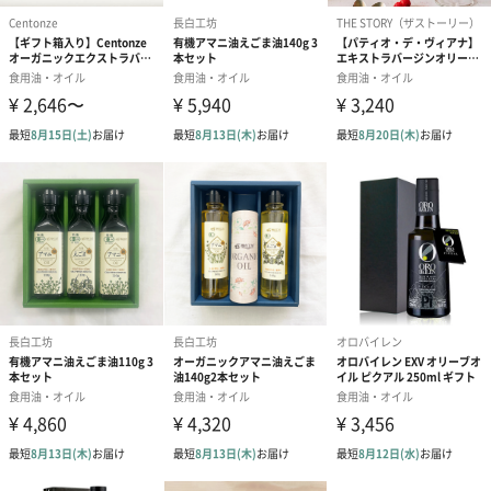
重さ
本体：約160g
総重量：約170g
商品オプション情報
メッセージカード
お好きなメッセージを５０字以内で印字できます。
あり（110円）