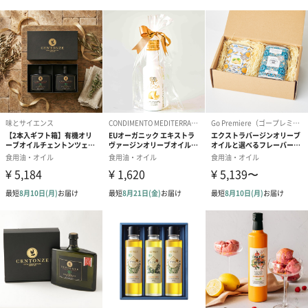
お歳暮やお中元のギフトに、贅沢なトリュフの調味料を贈ってみ
てはいかがでしょうか。
商品詳細情報
原材料
エキストラバージンオリーブオイル、白トリュフ、香
料
アレルゲン
なし
賞味期限
3か月以上
保存方法
常温保存
開栓後はお早めにお召し上がりください。
原産国
イタリア
内容量
55ml
サイズ
本体：幅32mm×奥行32mm×高さ125mm
パッケージ：55mm×30mm×217mm