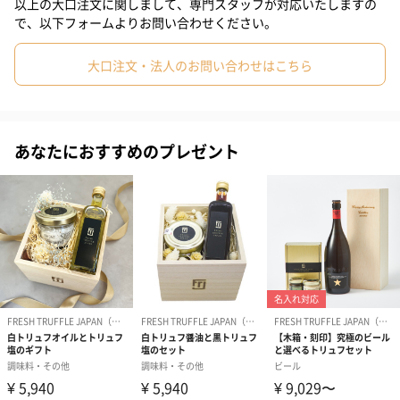
以上の大口注文に関しまして、専門スタッフが対応いたしますの
で、以下フォームよりお問い合わせください。
どんな料理や食材にも、白トリュフの優雅で華やかな香りを贅沢
に加えることができる、洗練された万能シーズニングです。
大口注文・法人のお問い合わせはこちら
＜白トリュフオイルに合う料理・食材＞
・パン
あなたにおすすめのプレゼント
・生ハム
・ステーキ、ローストチキン
・パスタ、リゾット
・オムレツ
・蕎麦、素麺、うどん
・カルパッチョ
・蟹、牡蠣
・すき焼き、しゃぶしゃぶ
・クラムチャウダー、ビシソワーズ
・バニラアイス 他