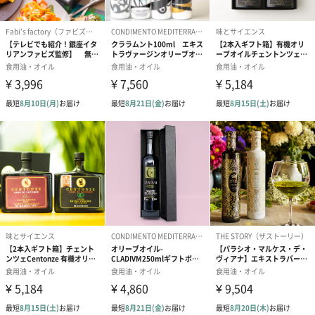
https://fresh-truffle.com
お歳暮やお中元に
梅結びの金箔が施された贈答用パッケージにいれてお届けしま
す。
※熨斗対応不可
メッセージカード(税込110円)
お好きなメッセージを50字以内で印字できます。
紙袋