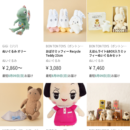
写真付きメッセージカ
写真付きメッセージカ
【誕生日】Hap
ード（680円）
ード（Thank you）ピ
Birthday ホ
ンク（680円）
刷なし）（11
のしカード
商品の形質上、のしを直接添付できない商品にのし風のカードを
同梱します。
※のし下はご記入いただけません。
※カードのデザインは一部変更する場合があります。