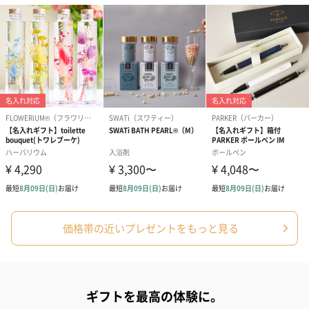
アールグレイ（HAPPY
アールグレイティー
フルーツティー
BIRTHDAY TO YOU）
（660円）
円）
（660円）
スイーツ
スイーツを同梱してお届けいたします。ギフトへの＋αにおすすめ
です。
価格帯の近いプレゼントをもっと見る
ギフトを最高の体験に。