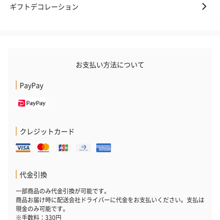
ギフトデコレーション
いぶりがっことチーズ
ごろっとうまみ チーズ
しょっつるナッ
のオイル漬（981円）
のオイル漬（塩麹&レモ
円）
お支払い方法について
ン）（981円）
PayPay
クレジットカード
代金引換
一部商品のみ代金引換が可能です。
商品お届け時に配送会社ドライバーに代金をお支払いください。支払は
現金のみ可能です。
※手数料：330円