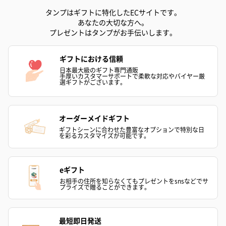
タンプはギフトに特化したECサイトです。
あなたの大切な方へ。
ゼリーバウム カット
麦わらパンダバウム
3層デザート 
プレゼントはタンプがお手伝いします。
（レモン＆紅茶）（432
（バナナ味）（540円）
ェ〜国産フル
円）
り〜 3号（86
ギフトにおける信頼
日本最大級のギフト専門通販
手厚いカスタマーサポートで柔軟な対応やバイヤー厳
選ギフトがございます。
スキンケアグッズ
スキンケアグッズを同梱してお届けします。
オーダーメイドギフト
ギフトシーンに合わせた豊富なオプションで特別な日
を彩るカスタマイズが可能です。
eギフト
お相手の住所を知らなくてもプレゼントをsnsなどでサ
プライズで贈ることができます。
ハンドクリーム3本セッ
シャワージェル＆ハン
シャワージェ
ト【ありがとう】
ドクリーム（ピンクグ
ドクリーム（
（1,100円）
レープフルーツ）
ッシュローズ）（
最短即日発送