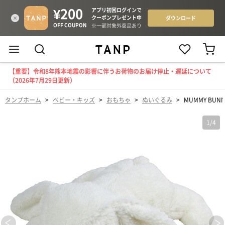
【重要】令和8年熊本地震の影響に伴うお荷物のお届け停止・遅延について
（2026年7月29日更新）
タンプホーム
>
ベビー・キッズ
>
おもちゃ
>
ぬいぐるみ
>
MUMMY BU
1
/
4