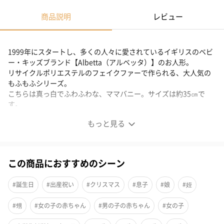
商品説明
レビュー
1999年にスタートし、多くの人々に愛されているイギリスのベビ
ー・キッズブランド【Albetta（アルベッタ）】のお人形。
リサイクルポリエステルのフェイクファーで作られる、大人気の
もふもふシリーズ。
こちらは真っ白でふわふわな、ママバニー。サイズは約35㎝で
す。
もっと見る
小さなスペシャルフレンド ママバニー
この商品におすすめのシーン
リサイクルポリエステルのフェイクファーで作られる、大人気の
もふもふシリーズ。
#誕生日
#出産祝い
#クリスマス
#息子
#娘
#姪
こちらは真っ白でふわふわな、ママバニー。
#甥
#女の子の赤ちゃん
#男の子の赤ちゃん
#女の子
サイズは約35㎝