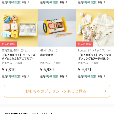
生花
生花のブーケを同梱します。
※9-15時にご注文いただく場合、最短のお届け可能日が通常より
も1日遅くなります。
シーズンブーケ（ひま
ブーケ（ホワイトグリ
ブーケ（ピン
わり）（1,880円）
ーン）（1,650円）
（1,650円）
おもちゃのプレゼントをもっと見る
ドライフラワー・プリザーブドフラワー
自然のお花で作ったドライフラワー・プリザーブドフラワーを同