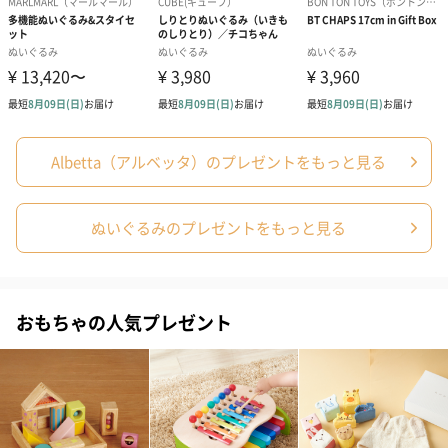
結婚祝い（御結婚御
出産祝い（御出産御
内祝い_蝶結び
祝）（110円）
祝）（110円）
（110円）
出産祝いちょい足しギフト
Albetta（アルベッタ）のプレゼントをもっと見る
出産祝いギフトへの＋αにおすすめです。お母様にもお子様にも嬉
しいギフトオプションをご用意いたしました。
商品と同梱してお届けいたします。
ぬいぐるみのプレゼントをもっと見る
おもちゃの人気プレゼント
絵本&うさぎ（ピンク）
ノンカフェインフルー
葉酸入りデカ
（2,702円）
ツティー（562円）
ヒー（875円）