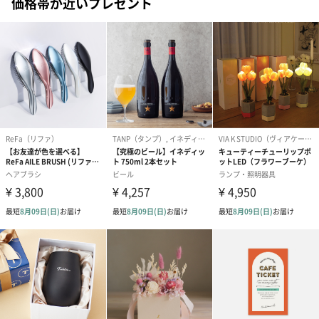
価格帯が近いプレゼント
梱します。
一部花材が写真と異なる場合がございます。予めご了承くださ
い。パッケージに入れてお届けします。
プリザーブドフラワー
プリザーブドフラワー
アミュレット 
ブーケ（ピンク）
ブーケ（ブルー）
ク）（1,500円
（2,580円）
（2,580円）
ぬいぐるみ
愛らしいぬいぐるみを同梱してお届けします。
誕生日・記念日・出産祝いなどのシーンにおすすめです。