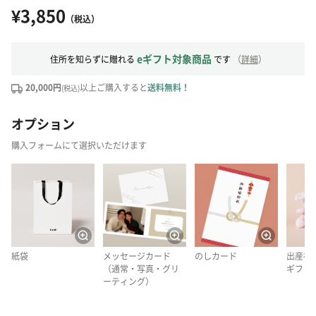
¥3,850
（税込）
eギフト対象商品
住所を知らずに贈れる
です
（
詳細
）
20,000円
以上ご購入すると
送料無料！
(税込)
オプション
購入フォームにて選択いただけます
紙袋
メッセージカード
のしカード
出産祝
（通常・写真・グリ
ギフト
ーティング）