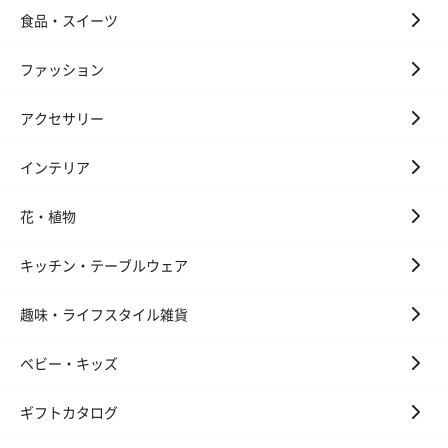
食品・スイーツ
ファッション
アクセサリー
フラッグカプセル：イ
フラッグカプセル：イ
ショートイン
インテリア
ンセンススティック
ンセンススティック
（GRAPE AND
（END）（880円）
（St.OSMANTHUS）
（880円）
花・植物
（880円）
キッチン・テーブルウェア
おつまみ・その他
趣味・ライフスタイル雑貨
お酒にぴったりのおつまみ・サプリを同梱してお届けいたしま
す。
ベビー・キッズ
ギフトカタログ