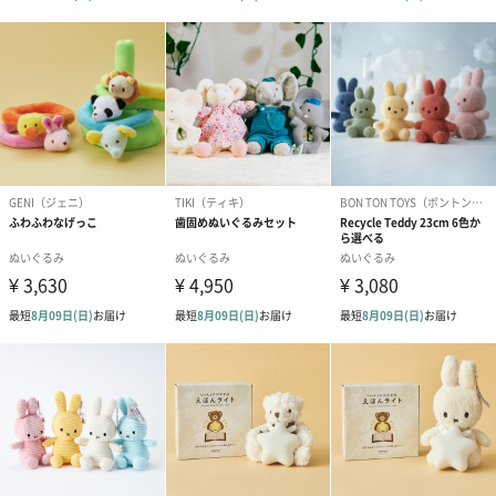
商品サイズ
幅350mm×奥行250mm×高さ120mm
（外装込み）
外装
PP袋に個包装
重さ
250g
お届け内容
・ドール本体
PP袋に入った状態でお届けします。
本体サイズ
35cm
原産国
ベトナム
商品オプション情報
紙袋
お渡し用の紙袋です。
商品に合わせたサイズをお届けします。