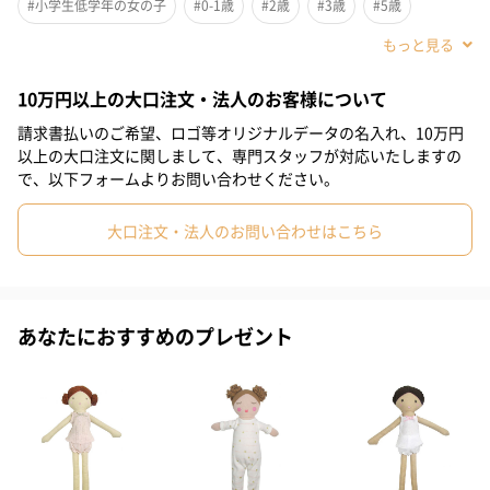
#小学生低学年の女の子
#0-1歳
#2歳
#3歳
#5歳
#4歳
丁寧に作られた安心安全な品質です。
10万円以上の大口注文・法人のお客様について
請求書払いのご希望、ロゴ等オリジナルデータの名入れ、10万円
小さなスペシャルフレンドを抱きしめて大切にする。
以上の大口注文に関しまして、専門スタッフが対応いたしますの
そんな気持ちが育まれるアルベッタのドール達は、ベトナム・ホ
で、以下フォームよりお問い合わせください。
ーチミンの自社工場でひとつひとつ丁寧に作られています。
アルベッタの全ての商品は出荷までに何度も検針を行います。
大口注文・法人のお問い合わせはこちら
日本においては全てホルマリン検査を行い安全性の確認も行って
おります。
安心してご利用ください。
あなたにおすすめのプレゼント
【Albetta（アルベッタ）】
【Albetta（アルベッタ）】は、1999年にスタートしたイギリスの
ベビー・キッズブランド。