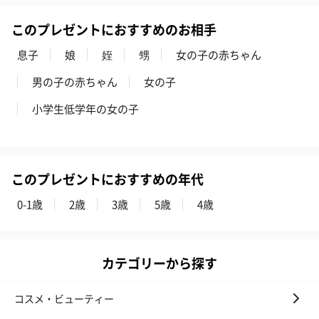
ハンドタオル・ハンカチ
ハンドタオル・ハンカチを同梱してお届けいたします。ギフトへ
このプレゼントにおすすめのお相手
の＋αにおすすめです。
息子
娘
姪
甥
女の子の赤ちゃん
男の子の赤ちゃん
女の子
小学生低学年の女の子
このプレゼントにおすすめの年代
花束ハンドタオル（ピ
花束ハンドタオル（ブ
花束ハンドタ
ンク）（1,760円）
ルー）（1,760円）
ワイト）（1,7
0-1歳
2歳
3歳
5歳
4歳
カテゴリーから探す
キャンドル・お香
キャンドル・お香を同梱してお届けいたします。
コスメ・ビューティー