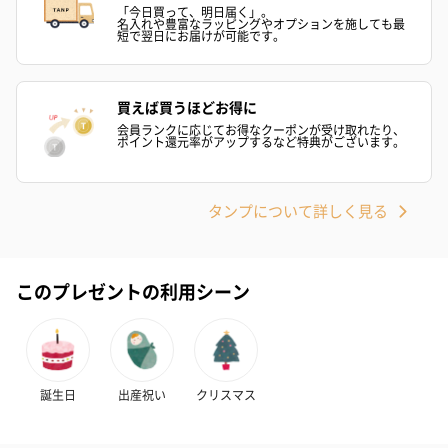
（2,145円）
円）
「今日買って、明日届く」。
名入れや豊富なラッピングやオプションを施しても最
短で翌日にお届けが可能です。
リラックスグッズ
買えば買うほどお得に
リラックスグッズを同梱してお届けします。
会員ランクに応じてお得なクーポンが受け取れたり、
ポイント還元率がアップするなど特典がございます。
タンプについて詳しく見る
このプレゼントの利用シーン
かき氷入浴剤4点セット
かき氷入浴剤4点セット
バスフラワー
（ブルー）（748円）
（イエロー）（748円）
【Thank you】
円）
誕生日
出産祝い
クリスマス