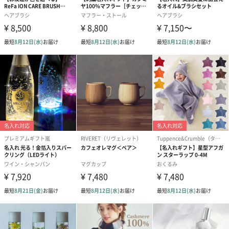
ゼリーバウム カット
麦わらパンダバウム
3層デザート 
（レモン＆紅茶）（432
（バナナ味）（540円）
ェ〜国産フル
円）
り〜 3号（86
スキンケアグッズ
スキンケアグッズを同梱してお届けします。