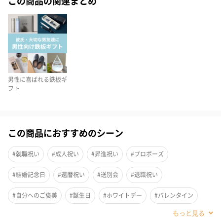
この商品の関連まとめ
輝く石の存在感が魅力のネックレス。
カラー展開
BKB
男性に喜ばれる鉄板ギ
フト
BKS
この商品におすすめのシーン
BLS
#就職祝い
#成人祝い
#昇進祝い
#プロポーズ
【Orobianco(オロビアンコ)】
#結婚記念日
#還暦祝い
#送別会
#退職祝い
#自分へのご褒美
#誕生日
#ホワイトデー
#バレンタイン
【Orobianco(オロビアンコ)】は、1996年、ジャコモ・ヴァレン
ティーニとエリサ・ロヴァティによって設立された新進ファクト
#クリスマス
#記念日
#お礼
#お祝い
#父の日