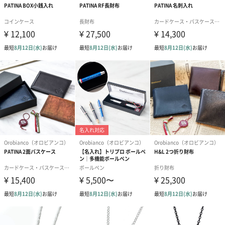
原材料
シルバー
外装
四角い紙箱
重さ
7g
お届け内容
・ネックレス本体
・専用ＢＯＸ
・専用ショッパー
商品サイズ
チェーン:40cm+5cmアジャスター
トップ:約0.7×0.7cm
原産国
中国
金属材質
シルバー
商品オプション情報
お届けボックスオプション