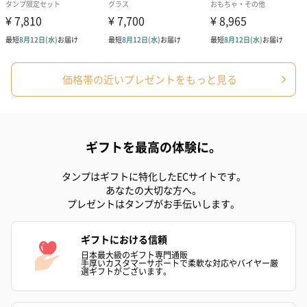
（ブルー）（748円）
（イエロー）（748円）
【Thank you】
円）
価格帯の近いプレゼントをもっと見る
ハンドタオル・ハンカチ
ハンドタオル・ハンカチを同梱してお届けいたします。ギフトへ
の＋αにおすすめです。
ギフトを最高の体験に。
タンプはギフトに特化したECサイトです。
あなたの大切な方へ。
プレゼントはタンプがお手伝いします。
ギフトにおける信頼
花束ハンドタオル（ピ
花束ハンドタオル（ブ
花束ハンドタ
日本最大級のギフト専門通販
手厚いカスタマーサポートで柔軟な対応やバイヤー厳
ンク）（1,760円）
ルー）（1,760円）
ワイト）（1,7
選ギフトがございます。