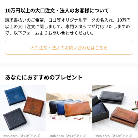
リーブランドです。
【Orobianco(オロビアンコ)】の持ち味である機能性と芸術性のス
10万円以上の大口注文・法人のお客様について
#母の日
#取引先男性
#姉
#息子
#娘
#姪
#甥
ピリットを表現する、イタリアのデザインと日本の技術を融合し
請求書払いのご希望、ロゴ等オリジナルデータの名入れ、10万円
#部下男性
#部下女性
#義父
#義母
#妹
#取引先女性
た"オロビアンコ・ジュエリー・コレクション"。
以上の大口注文に関しまして、専門スタッフが対応いたしますの
軽快で洒落た雰囲気を取り入れたトレンドに左右されないオトナ
で、以下フォームよりお問い合わせください。
#親戚男性
#親戚女性
#小学生高学年の男の子
が身に着けるジュエリーは幅広い世代から愛されています。
大口注文・法人のお問い合わせはこちら
#小学生高学年の女の子
#男子中学生
#男子高校生
#女子高校生
#祖父
#彼氏
#男友達
#男性
#女性
おしゃれを楽しみたい方へ。
#夫
#妻
#父親
#母親
#祖母
#彼女
#上司女性
あなたにおすすめのプレゼント
キラキラと輝く天然石がアクセントになるおしゃれなデザイン
#上司男性
#同僚女性
#同僚男性
#男子大学生
で、コーディネートのワンポイントにぴったりです。
自分用にはもちろん、おしゃれが大好きな方に贈りたいアイテム
#女子大学生
#弟
#兄
#20代前半
#20代後半
#30代
です。
#40代
#50代
#70代
#80代
#90代
商品詳細情報