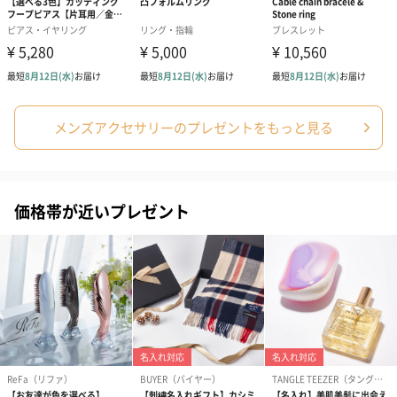
への＋αにおすすめです。
メンズアクセサリーのプレゼントをもっと見る
アールグレイ（HAPPY
アールグレイティー
フルーツティー
BIRTHDAY TO YOU）
（660円）
円）
価格帯が近いプレゼント
（660円）
スイーツ
スイーツを同梱してお届けいたします。ギフトへの＋αにおすすめ
です。