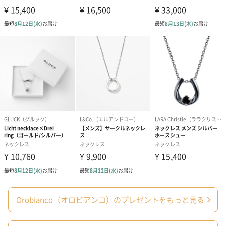
ブライダルロリポップ
ブライダルロリポップ
今治タオルケ
ドレス（いちご味)
タキシード（コーラ味)
ンドタオル・
（1,122円）
（1,122円）
タオル）（3,4
生花
生花のブーケを同梱します。
※9-15時にご注文いただく場合、最短のお届け可能日が通常より
も1日遅くなります。
Orobianco（オロビアンコ）のプレゼントをもっと見る
シーズンブーケ（ひま
ブーケ（ホワイトグリ
ブーケ（ピン
わり）（1,880円）
ーン）（1,650円）
（1,650円）