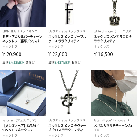
写真付きメッセージカ
写真付きメッセージカ
【誕生日】Hap
ード（680円）
ード（Thank you）ピ
Birthday ホ
ンク（680円）
刷なし）（11
結婚祝いちょい足しギフト
結婚祝いギフトへの＋αにおすすめです。新生活を彩るギフトオプ
ションをご用意いたしました。
商品と同梱してお届けいたします。