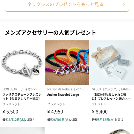
ネックレスのプレゼントをもっと見る
ドライフラワー・プリザーブドフラワー
自然のお花で作ったドライフラワー・プリザーブドフラワーを同
メンズアクセサリーの人気プレゼント
梱します。
一部花材が写真と異なる場合がございます。予めご了承くださ
い。パッケージに入れてお届けします。
プリザーブドフラワー
プリザーブドフラワー
アミュレット 
ブーケ（ピンク）
ブーケ（ブルー）
ク）（1,500円
（2,580円）
（2,580円）