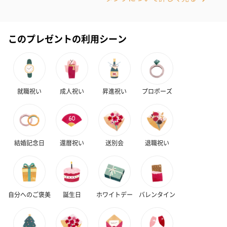
※20歳未満の方への酒類の販売はいたしません。
このプレゼントの利用シーン
就職祝い
成人祝い
昇進祝い
プロポーズ
プレミアムビール イネ
実楽山田錦 特別純米
ジョニ－ウォ
ディット（712円）
酒（655円）
ブラック１２年（
円）
結婚記念日
還暦祝い
送別会
退職祝い
おつまみ・その他
お酒にぴったりのおつまみ・サプリを同梱してお届けいたしま
す。
自分へのご褒美
誕生日
ホワイトデー
バレンタイン