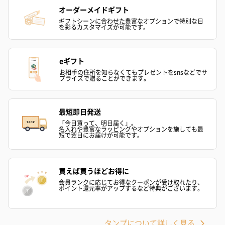
オーダーメイドギフト
ギフトシーンに合わせた豊富なオプションで特別な日
キャンドル・お香
を彩るカスタマイズが可能です。
キャンドル・お香を同梱してお届けいたします。
eギフト
お相手の住所を知らなくてもプレゼントをsnsなどでサ
プライズで贈ることができます。
最短即日発送
「今日買って、明日届く」。
名入れや豊富なラッピングやオプションを施しても最
短で翌日にお届けが可能です。
フラッグカプセル：イ
フラッグカプセル：イ
ショートイン
ンセンススティック
ンセンススティック
（GRAPE AND
（END）（880円）
（St.OSMANTHUS）
（880円）
（880円）
買えば買うほどお得に
会員ランクに応じてお得なクーポンが受け取れたり、
ポイント還元率がアップするなど特典がございます。
お酒
お酒を同梱してお届けいたします。
タンプについて詳しく見る