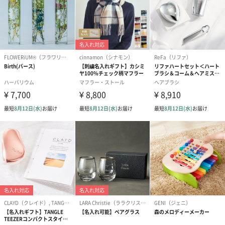
ハンドクリーム3本セッ
シャワージェル＆ハン
シャワージェ
ト【ありがとう】
ドクリーム（ピンクグ
ドクリーム（
（1,100円）
レープフルーツ）
ッシュローズ）（
（2,145円）
円）
リラックスグッズ
リラックスグッズを同梱してお届けします。
かき氷入浴剤4点セット
かき氷入浴剤4点セット
バスフラワー