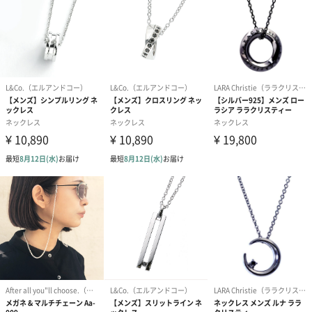
配送用のダンボールを装飾いたします。お相手のご住所に直接お
送りする際に人気のオプションです。お相手に直接手渡しする場
合は、紙袋との併用もおすすめです。
ダンボール装飾（ひま
ダンボール装飾（チュ
ダンボール装
わり）（720円）
ーリップ）（720円）
イトピンク×
ト）（580円）
紙袋
お渡し用の紙袋です。
商品に合わせたサイズをお届けします。