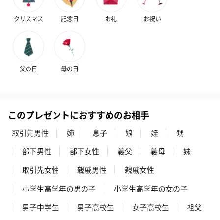
クリスマス
記念日
お礼
お祝い
いぶりがっことチーズ
ごろっとうまみ チーズ
しょっつるナッ
父の日
母の日
のオイル漬（981円）
のオイル漬（塩麹&レモ
円）
ン）（981円）
このプレゼントにおすすめのお相手
取引先男性
姉
息子
娘
姪
甥
部下男性
部下女性
義父
義母
妹
取引先女性
親戚男性
親戚女性
小学生高学年の男の子
小学生高学年の女の子
男子中学生
男子高校生
女子高校生
祖父