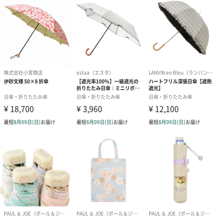
写真付きメッセージカ
写真付きメッセージカ
【誕生日】Hap
ード（680円）
ード（Thank you）ピ
Birthday ホ
ンク（680円）
刷なし）（11
ラッピング
ギフトラッピングを施してお届けいたします。
コットン巾着 【誕生
コットン巾着 【誕生
コットン巾着 
日】（グレー）M（550
日】（スモーキーピン
とう】 M（55
円）
ク）M（550円）