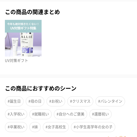
この商品の関連まとめ
おしゃれなデザインの折り畳み傘は収納可能なジッパーケース付
きです。
スリムなパッケージで、持ち運びが便利です。
傘骨にアルミを使用し、軽量化。雨の日も身軽にお出かけ出来ま
す。
UV対策ギフト
雨傘としての使用を主としていますが、UVカット効果があり、日
傘としてもお使いいただけます。
紫外線遮へい率90％になります。
この商品におすすめのシーン
#誕生日
#母の日
#お祝い
#クリスマス
#バレンタイン
サイズと品質
#入学祝い
#就職祝い
#自分へのご褒美
#還暦祝い
#卒業祝い
#妹
#女子高校生
#小学生高学年の女の子
＜サイズ＞