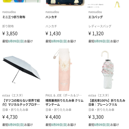
重さ/内容量
約170g
お届け内容・
・折りたたみ傘本体
セット状態
・JAN下札
サイズ/寸法
サイズ
親骨長さ：約50cm
折り畳み時：約22cm
直径：約90cm
全長：約52cm
原産国
中国製
商品オプション情報
お届けボックスオプション
配送用のダンボールを装飾いたします。お相手のご住所に直接お
送りする際に人気のオプションです。お相手に直接手渡しする場
合は、紙袋との併用もおすすめです。