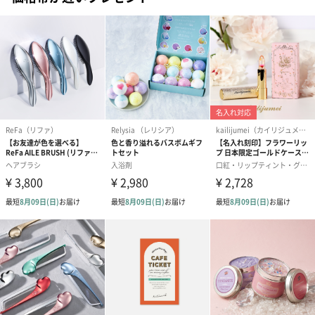
アールグレイ（HAPPY
アールグレイティー
フルーツティー
BIRTHDAY TO YOU）
（660円）
円）
（660円）
スイーツ
スイーツを同梱してお届けいたします。ギフトへの＋αにおすすめ
です。