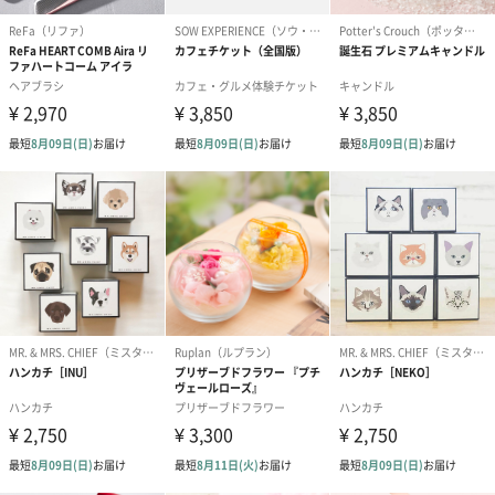
ゼリーバウム カット
麦わらパンダバウム
3層デザート 
（レモン＆紅茶）（432
（バナナ味）（540円）
ェ〜国産フル
円）
り〜 3号（86
スキンケアグッズ
スキンケアグッズを同梱してお届けします。
ハンドクリーム3本セッ
シャワージェル＆ハン
シャワージェ
ト【ありがとう】
ドクリーム（ピンクグ
ドクリーム（
（1,100円）
レープフルーツ）
ッシュローズ）（