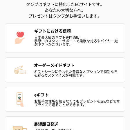
ハンドタオル・ハンカチ
タンプはギフトに特化したECサイトです。
あなたの大切な方へ。
ハンドタオル・ハンカチを同梱してお届けいたします。ギフトへ
プレゼントはタンプがお手伝いします。
の＋αにおすすめです。
ギフトにおける信頼
日本最大級のギフト専門通販
手厚いカスタマーサポートで柔軟な対応やバイヤー厳
選ギフトがございます。
オーダーメイドギフト
ギフトシーンに合わせた豊富なオプションで特別な日
花束ハンドタオル（ピ
花束ハンドタオル（ブ
花束ハンドタ
を彩るカスタマイズが可能です。
ンク）（1,760円）
ルー）（1,760円）
ワイト）（1,7
eギフト
お相手の住所を知らなくてもプレゼントをsnsなどでサ
プライズで贈ることができます。
キャンドル・お香
キャンドル・お香を同梱してお届けいたします。
最短即日発送