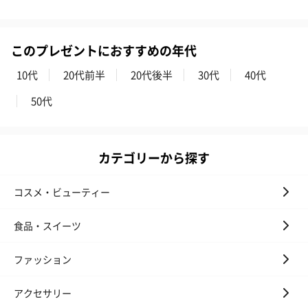
いぶりがっことチーズ
ごろっとうまみ チーズ
しょっつるナッ
のオイル漬（981円）
のオイル漬（塩麹&レモ
円）
ン）（981円）
このプレゼントにおすすめの年代
10代
20代前半
20代後半
30代
40代
50代
カテゴリーから探す
コスメ・ビューティー
食品・スイーツ
ファッション
アクセサリー