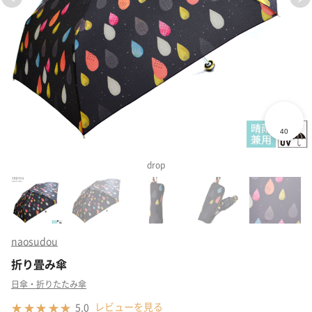
drop
naosudou
折り畳み傘
日傘・折りたたみ傘
レビューを見る
5.0