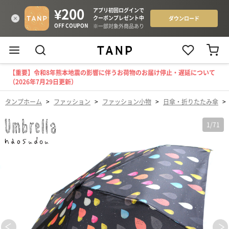
【重要】令和8年熊本地震の影響に伴うお荷物のお届け停止・遅延について
（2026年7月29日更新）
タンプホーム
>
ファッション
>
ファッション小物
>
日傘・折りたたみ傘
>
1
/
71