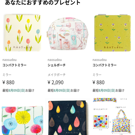
あなたにおすすめのプレゼント
ご自分用にも、贈り物としても、、
他にはないおしゃれなデザインの折り畳み傘をご自分用にはもち
ろん、いつもお世話になっている方へちょっとした贈り物にもお
すすめのアイテムです。
豊富なデザインからお好みのものぜひ、いかがでしょうか。
商品詳細情報
成分/原材料
【素材】ポリエステル
【傘骨】アルミ
幅・高さ
75mm・235mm
外装の形状
PP袋