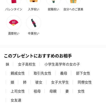
バレンタイン
入学祝い
就職祝い
自分へのご褒美
プレミアムビール イネ
酔鯨 純米吟醸 吟麗
実楽山田錦 
ディット（712円）
（704円）
酒（655円）
還暦祝い
卒業祝い
おつまみ・その他
このプレゼントにおすすめのお相手
お酒にぴったりのおつまみ・サプリを同梱してお届けいたしま
妹
女子高校生
小学生高学年の女の子
す。
親戚女性
取引先女性
義母
部下女性
娘
姉
彼女
女子大学生
同僚女性
上司女性
祖母
母親
妻
女性
女友達