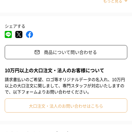
親骨長さ：約50cm
#親戚女性
#取引先女性
#義母
#部下女性
#娘
#姉
折り畳み時：約22cm
#彼女
#女子大学生
#同僚女性
#上司女性
#祖母
直径：約90cm
全長：約52cm
シェアする
#母親
#妻
#女性
#女友達
#10代
#20代前半
#20代後半
#30代
#40代
#50代
＜素材＞
商品について問い合わせる
【素材】ポリエステル
【傘骨】アルミ
10万円以上の大口注文・法人のお客様について
請求書払いのご希望、ロゴ等オリジナルデータの名入れ、10万円
以上の大口注文に関しまして、専門スタッフが対応いたしますの
【naosudou】
で、以下フォームよりお問い合わせください。
デザイナー【naosudou】が手がける繊細なアートワークブラン
大口注文・法人のお問い合わせはこちら
ドです。
「心ときめく小さなラッキー」をキーワードに、素朴でごきげん
なデザインを生み出します。