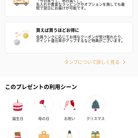
「今日買って、明日届く」。
名入れや豊富なラッピングやオプションを施しても最
短で翌日にお届けが可能です。
買えば買うほどお得に
会員ランクに応じてお得なクーポンが受け取れたり、
ポイント還元率がアップするなど特典がございます。
フラッグカプセル：イ
フラッグカプセル：イ
ショートイン
ンセンススティック
ンセンススティック
（GRAPE AND
タンプについて詳しく見る
（END）（880円）
（St.OSMANTHUS）
（880円）
（880円）
このプレゼントの利用シーン
お酒
お酒を同梱してお届けいたします。
※20歳未満の方への酒類の販売はいたしません。
誕生日
母の日
お祝い
クリスマス