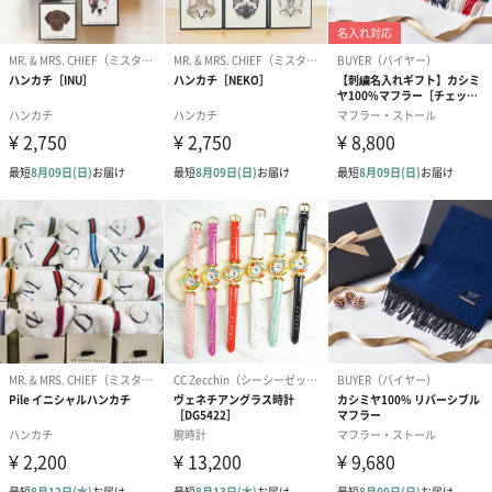
梱します。
一部花材が写真と異なる場合がございます。予めご了承くださ
い。パッケージに入れてお届けします。
プリザーブドフラワー
プリザーブドフラワー
アミュレット 
ブーケ（ピンク）
ブーケ（ブルー）
ク）（1,500円
（2,580円）
（2,580円）
ぬいぐるみ
愛らしいぬいぐるみを同梱してお届けします。
誕生日・記念日・出産祝いなどのシーンにおすすめです。