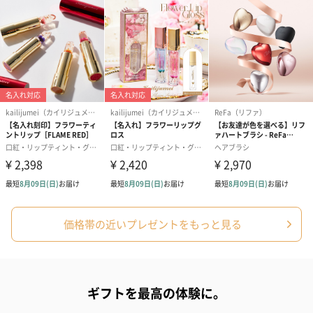
（2,145円）
円）
リラックスグッズ
リラックスグッズを同梱してお届けします。
かき氷入浴剤4点セット
かき氷入浴剤4点セット
バスフラワー
価格帯の近いプレゼントをもっと見る
（ブルー）（748円）
（イエロー）（748円）
【Thank you】
円）
ギフトを最高の体験に。