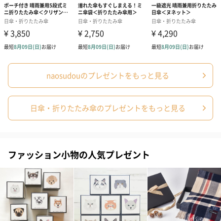
生花
生花のブーケを同梱します。
※9-15時にご注文いただく場合、最短のお届け可能日が通常より
も1日遅くなります。
naosudouのプレゼントをもっと見る
日傘・折りたたみ傘のプレゼントをもっと見る
シーズンブーケ（ひま
ブーケ（ホワイトグリ
ブーケ（ピン
ファッション小物の人気プレゼント
わり）（1,880円）
ーン）（1,650円）
（1,650円）
ドライフラワー・プリザーブドフラワー
自然のお花で作ったドライフラワー・プリザーブドフラワーを同