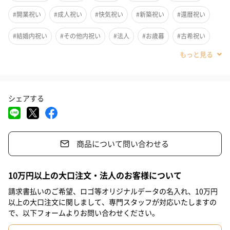
います。そこに手間がかけられ希少なゲイシャということもあっ
#開業祝い
#成人祝い
#快気祝い
#新築祝い
#還暦祝い
て高価格となります。しかしその価格に見合う、いやそれ以上の
#結婚内祝い
#その他内祝い
#法人
#お歳暮
#古希祝い
香味があるので飲めば納得していただけると思います。
#喜寿祝い
#米寿祝い
#香典返し
#お中元
#結婚祝い
#母の日
#父の日
#お祝い
#お礼
#記念日
香りが特徴
シェアする
#パーティー
#サプライズ
#誕生日
#クリスマス
とにかく香り高くコーヒー豆を挽くだけであたりはリッチな花の
香りに包まれます。香り好きにはたまらないゲイシャです。 アテ
#敬老の日
#入学祝い
#就職祝い
#引っ越し祝い
ィトラン地区はアティトラン湖から周辺の山々にかけてコーヒー
が栽培されています。
商品について問い合わせる
#自分へのご褒美
#退職祝い
#送別会
#義母
#妹
#姉
太平洋側から吹き込む温かい風とアティトラン湖の冷たい風とが
#息子
#娘
#姪
#甥
#部下男性
#部下女性
#義父
10万円以上の大口注文・法人のお客様について
混ざり合い様々なマイクロクライメイトをつくり出し、この気候
#兄
#取引先男性
#取引先女性
#親戚男性
#親戚女性
請求書払いのご希望、ロゴ等オリジナルデータの名入れ、10万円
がアティトラン特有のリッチなアロマ、キリッとした酸味、深い
以上の大口注文に関しまして、専門スタッフが対応いたしますの
コクを もった素晴しいコーヒーを生み出します。セイラン農園は
#小学生高学年の男の子
#小学生高学年の女の子
#男子中学生
で、以下フォームよりお問い合わせください。
アティトランを代表する農園のひとつです。
#男子高校生
#女子高校生
#祖母
#彼氏
#女友達