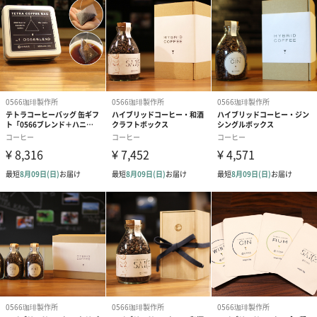
003ガラパゴスクイーン
柑橘系果実の香りが広がる、 ブルボン種100％コーヒーです。
とにかく単純に「旨いコーヒー」です。 口の中に入れたとたん柑
橘系果実の香りが「ぶわわぁーーっと」広がります。
まるで体ごと香りに包まれるような感覚、そして飛びぬけたバラ
ンスの良さは秀逸です。ダーウィンの進化論、あのガラパゴス諸
島からの1級品。「これを嫌いな人はいない」誰が飲んでも満足で
きると言ってよいほどに香り、旨み、コクが素晴らしい！
旨さの秘密は、
1に品種がブルボン100％。
2に特殊な微気候という環境。
3にガラパゴスの魔法?