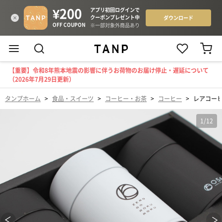
【重要】令和8年熊本地震の影響に伴うお荷物のお届け停止・遅延について
（2026年7月29日更新）
タンプホーム
>
食品・スイーツ
>
コーヒー・お茶
>
コーヒー
>
レアコー
1
/
12