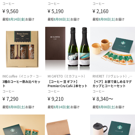
商品詳細情報
成分/原材料
コーヒー豆(グァテマラ・ブラジル・エクアドル)
幅・奥行・高
245㎜・145㎜・75㎜
さ
外装の形状
四角い紙箱
重さ/内容量
1缶内のコーヒー豆80g
賞味期限
お届けから3ヶ月
原産国
グァテマラ・インドネシア・エクアドル
アレルゲン
なし
お届け内容
オリジナル缶にそれぞれのコーヒーが80g