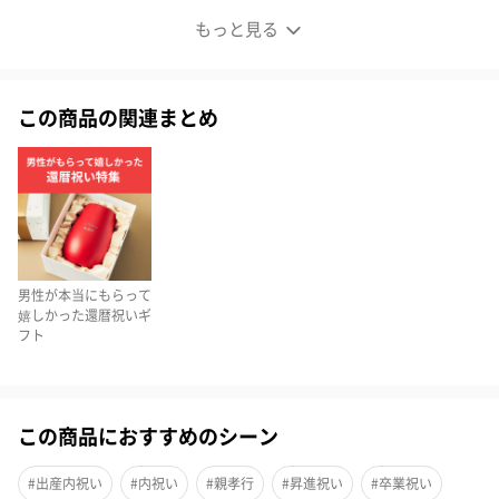
レアコーヒーギフトセット プレミアム
もっと見る
001ゲイシャナチュラル
この商品の関連まとめ
ゲイシャ独特の果実感と、アティトラン特有のアロマが香る一級
品です！
ゲイシャ独特のフルーツ感にグァテマラ アティトラン地区特有
のアロマが香る一級品が登場しました。しかもナチュラル製法！
心地よい甘味が内包され、一つの頂に到達したゲイシャです。
男性が本当にもらって
これはウォッシュドではなく、ナチュラルなので高価ですがそれ
嬉しかった還暦祝いギ
に値する香味があります。ナチュラルの精製方法はどこでもでき
フト
るわけではありません。乾燥工程で雨に降られると豆がダメージ
を受け、腐敗したりなどの欠点豆が混入することになるからで
す。
この商品におすすめのシーン
よって乾燥期に雨が降らないことが基本の条件となりますが中米
#出産内祝い
#内祝い
#親孝行
#昇進祝い
#卒業祝い
は乾季でも雨が降ることがあるためとても神経質に乾燥工程を行