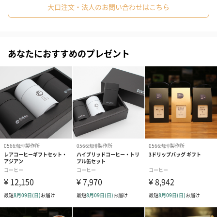
大口注文・法人のお問い合わせはこちら
#男友達
#男性
#女性
#夫
#妻
#父親
#母親
#彼女
#祖父
#上司女性
#上司男性
#同僚女性
あなたにおすすめのプレゼント
002コピルアック
#同僚男性
#男子大学生
#女子大学生
#弟
#10代
幻のコーヒー、コピ ルアックです！つまり、マンデリンの生産
#20代前半
#20代後半
#30代
#40代
#50代
#70代
地、北スマトラのトバ湖周辺のルアック、名付けてルアック マ
#80代
#90代
ンデリン！
ルアックの香りは独特でコーヒーで感じたことのない甘い香りは
あなたを魅了するに違いありません。
まるで「媚薬」ともたとえられる香りはルアックだけのもので
す。
幻のコーヒー「コピ ルアック」はルアックと呼ばれるジャコウ
ネコから出る未消化のコーヒー豆です。ルアックは熟した旨いコ
ーヒーの実が好物なのでその完熟コーヒーの実、コーヒー豆が体
内酵素の作用によって独特の芳香が生まれると言われています。