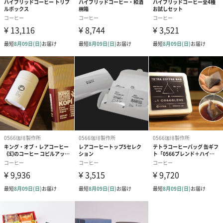
ブルボンの旨みを御存じの方は多いと思いますが、「微気候」と
いう環境は実際の標高よりも高い気候に匹敵するというもので
す。標高はわずか375mですが、特殊な雨や霧の影響からくる微気
候によって1150mに匹敵する標高となります。この気環境がうま
さの秘密なのですが、やはりガラパゴスという固有の島ゆえの魔
黒色のシックな化粧箱
オリジナル缶にもロゴ入り
【0566珈琲製作所】のロゴが入ったオリジナル缶を黒色のシック
な化粧箱に収めました。この箱にもロゴが入っています。ギフト
にぴったりです。