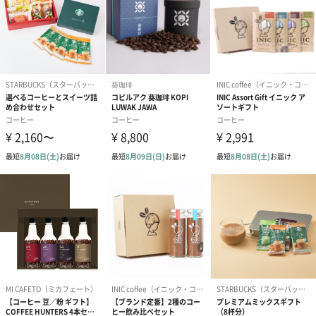
【0566珈琲製作所】
「コーヒーによって人々に感動と驚きを感じてもらいた
い」
レアコーヒー専門店【0566珈琲製作所】はコーヒーの焙煎を中心
業務として世界のコーヒーを発掘、そして輸入を行うだけでな
く、お酒が薫るノンアルコールのハイブリッドコーヒーを開発す
るなど新たなコーヒーの創造、開発を行っております。
大切な方へのプレゼントに
お礼にもおすすめ
世界から選りすぐったコーヒーのギフトセットです。
ここでしか味わえない香りとコクをお楽しみください。