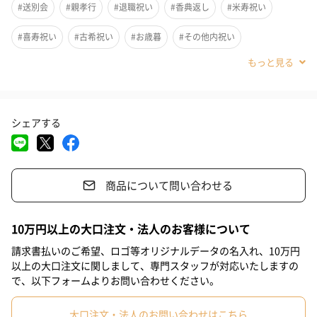
#送別会
#親孝行
#退職祝い
#香典返し
#米寿祝い
ルアック」が
贅沢な詰め合わせギフトになりました。
#喜寿祝い
#古希祝い
#お歳暮
#その他内祝い
#結婚内祝い
#還暦祝い
#誕生日
#自分へのご褒美
クラフトボックスに入り3つ並ぶとゴージャスなイメージでギフト
にピッタリです！
#敬老の日
#お中元
#結婚祝い
#女友達
#取引先女性
送る相手にコーヒー器具がなくても心配ありません。
シェアする
#取引先男性
#義母
#義父
#部下女性
#部下男性
大切なあの人へいかがでしょうか?
#同僚男性
#同僚女性
#母親
#父親
#男友達
#男性
商品について問い合わせる
#女性
#夫
#妻
#息子
#親戚男性
#彼氏
#甥
3種類のコーヒーが楽しめる、贅沢ギフト！
#祖父
#兄
#弟
#男子大学生
#上司男性
#上司女性
10万円以上の大口注文・法人のお客様について
#20代前半
#20代後半
#30代
#40代
#50代
請求書払いのご希望、ロゴ等オリジナルデータの名入れ、10万円
「0566ブレンド」
以上の大口注文に関しまして、専門スタッフが対応いたしますの
で、以下フォームよりお問い合わせください。
当店一番人気のハウスブレンドは、
トータルバランスに優れたコーヒーを目指して到達したブレンド
大口注文・法人のお問い合わせはこちら