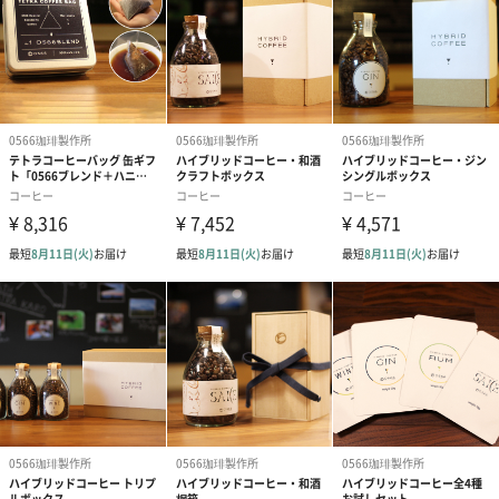
ノンアルコールでありながらその風味と旨みを内包する極上のコ
ーヒー豆です。
【0566珈琲製作所】のオリジナルコーヒー、世界唯一、他で味わ
うことは出来ません。
ラインナップは「WINE－ワイン」「GIN－ジン」「RUM－ラム」
の3種。
ハイブリッドコーヒー：各フレーバー2個ずつ計6個
「コピルアック」
なんと幻のコーヒー・コピルアックがドリップバッグに登場しま
した。
一般的に通常1杯5.000円～10.000円のものが、