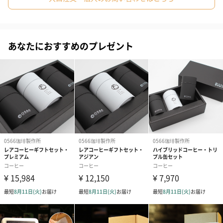
の1級品です。
ベースにエチオピアのナチュラルを使用し、
赤ワインのようなフルボディー感のあるコクをしっかりと内包さ
あなたにおすすめのプレゼント
せ、
フローラルなレモンのような爽やかさに仕上げました。
0566ブレンド：計5個
「ハイブリッドコーヒー」
ハイブリッド コーヒーとは、
コーヒーとアルコール飲料とを融合させた今までにない新感覚の
コーヒーです。