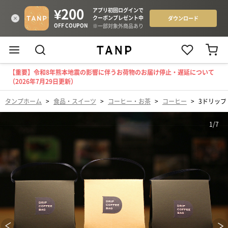
【重要】令和8年熊本地震の影響に伴うお荷物のお届け停止・遅延について
（2026年7月29日更新）
タンプホーム
>
食品・スイーツ
>
コーヒー・お茶
>
コーヒー
>
3ドリップ
1
/
7