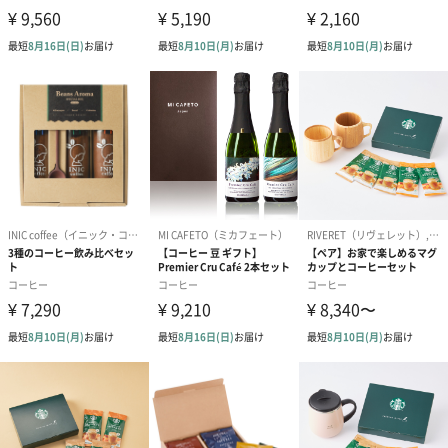
そして輸入を行うだけでなく、お酒が薫るノンアルコールのハイ
ブリッドコーヒーを
開発するなど新たなコーヒーの創造、開発を行っております。
【0566珈琲製作所】こだわりのコーヒーをご賞味くださ
い。
コーヒー専用の器具がなくても、美味しく淹れることができるド
リップバッグは
お世話になった方や、大切な方へのプレゼントに最適です。
【0566珈琲製作所】のドリップバッグは、焙煎後にひとつひとつ
手詰めで
パックしており、とても新鮮です。
こだわりのコーヒー達は、スペシャルグレードの1級品のものばか
り。