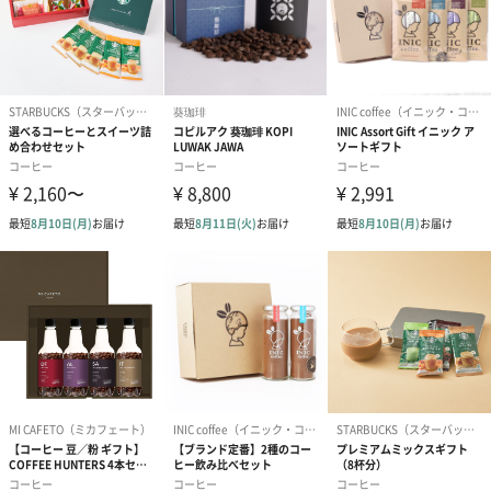
ナチュラルでやさしいパッケージ
【0566珈琲製作所】のスタンプが刻印された、
落ち着いた雰囲気のクラフトボックスに入っています。
3種類それぞれのパッケージには持ち手がついていて、お裾分けす
る際にも便利です。
世界のレアコーヒーをあなたのもとへ。【0566珈琲製作
所】
「コーヒーによって人々に感動と驚きを感じてもらいたい」
レアコーヒー専門店【0566珈琲製作所】は、
コーヒーの焙煎を中心業務として世界のコーヒーを発掘、