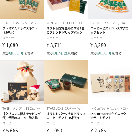
3種類のコーヒーが楽しめる、「3ドリップバッグ ギフト」で
素敵なブレイクタイムを過ごしてみませんか？
商品詳細情報
原材料
原材料名：コーヒー豆(エチオピア・グァテマラ・ブラ
ジルほか)
外箱（幅・奥
330mm・200mm・65mm
行き・高さ）
外装の形状
四角い紙箱
重さ/内容量
全て1bag×15g
0566ブレンド×6bag
ハイブリッドコーヒー×6bag
コピルアック×5bag