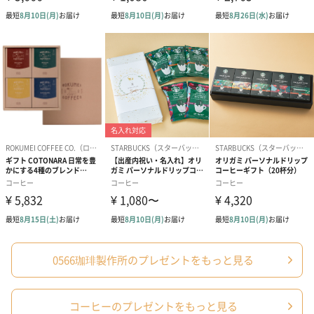
セット内容
「0566ブレンド」「ハイブリッドコーヒー」幻のコー
ヒー「コピルアック」の3種類のドリップバッグがそれ
ぞれに紙箱に入っています。
「0566ブレンド」×5bag
「ハイブリッドコーヒー」×３種２個づつ、計6bag
幻のコーヒー「コピルアック」×4bag
賞味期限
お届けから6ヶ月
原産国
エチオピア・グァテマラ・ブラジル・インドネシア
0566珈琲製作所のプレゼントをもっと見る
コーヒーのプレゼントをもっと見る