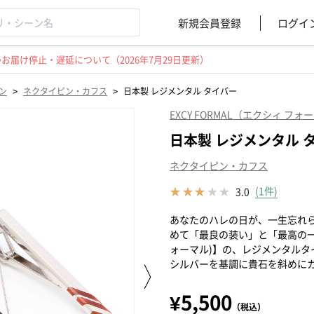
新規会員登録
ログイ
届け停止・遅延について（2026年7月29日更新）
>
>
ン
ネクタイピン・カフス
日本製 レジメンタル タイバー
EXCY FORMAL（エクシィ フォ
日本製 レジメンタル 
ネクタイピン・カフス
(1件)
3.0
あなたのハレの日が、一生忘れ
めて「最良の装い」と「最高の一日」
ォーマル)】の、レジメンタルタ
シルバーを基調に貴石を斜めに
¥5,500
（税込）