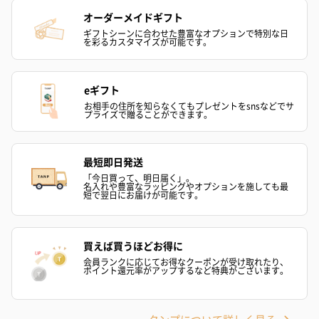
オーダーメイドギフト
スイーツ
ギフトシーンに合わせた豊富なオプションで特別な日
スイーツを同梱してお届けいたします。ギフトへの＋αにおすすめ
を彩るカスタマイズが可能です。
です。
eギフト
お相手の住所を知らなくてもプレゼントをsnsなどでサ
プライズで贈ることができます。
最短即日発送
「今日買って、明日届く」。
名入れや豊富なラッピングやオプションを施しても最
ゼリーバウム カット
麦わらパンダバウム
3層デザート 
短で翌日にお届けが可能です。
（レモン＆紅茶）（432
（バナナ味）（540円）
ェ〜国産フル
円）
り〜 3号（86
買えば買うほどお得に
会員ランクに応じてお得なクーポンが受け取れたり、
ポイント還元率がアップするなど特典がございます。
スキンケアグッズ
スキンケアグッズを同梱してお届けします。