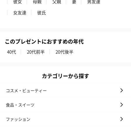
彼女
母親
父親
妻
男友達
花束ハンドタオル（ピ
花束ハンドタオル（ブ
花束ハンドタ
女友達
彼氏
ンク）（1,760円）
ルー）（1,760円）
ワイト）（1,7
このプレゼントにおすすめの年代
キャンドル・お香
40代
20代前半
20代後半
キャンドル・お香を同梱してお届けいたします。
カテゴリーから探す
コスメ・ビューティー
食品・スイーツ
フラッグカプセル：イ
フラッグカプセル：イ
ショートイン
ンセンススティック
ンセンススティック
（GRAPE AND
ファッション
（END）（880円）
（St.OSMANTHUS）
（880円）
（880円）