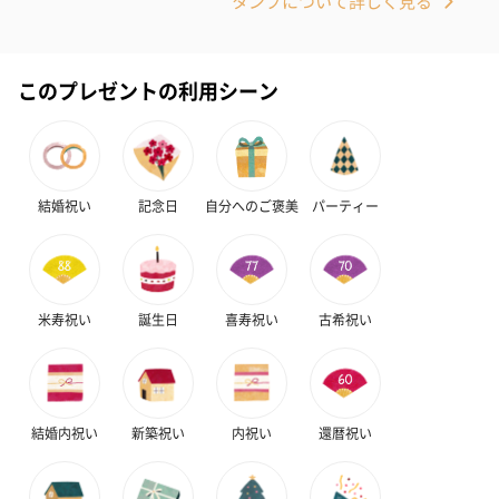
タンプについて詳しく見る
このプレゼントの利用シーン
ハンドクリーム3本セッ
シャワージェル＆ハン
シャワージェ
結婚祝い
記念日
自分へのご褒美
パーティー
ト【ありがとう】
ドクリーム（ピンクグ
ドクリーム（
（1,100円）
レープフルーツ）
ッシュローズ）（
（2,145円）
円）
米寿祝い
誕生日
喜寿祝い
古希祝い
リラックスグッズ
リラックスグッズを同梱してお届けします。
結婚内祝い
新築祝い
内祝い
還暦祝い