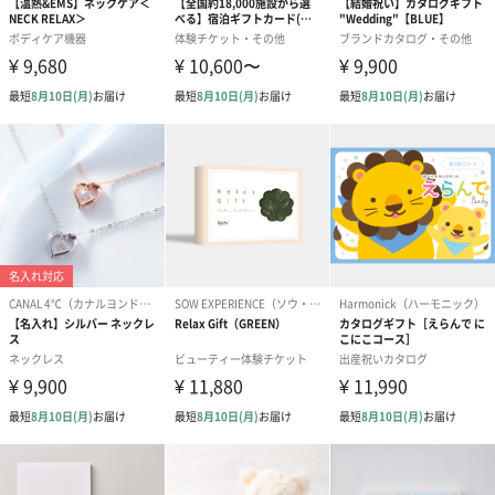
シーズンブーケ（ひま
ブーケ（ホワイトグリ
ブーケ（ピン
わり）（1,880円）
ーン）（1,650円）
（1,650円）
ドライフラワー・プリザーブドフラワー
自然のお花で作ったドライフラワー・プリザーブドフラワーを同
梱します。
一部花材が写真と異なる場合がございます。予めご了承くださ
い。パッケージに入れてお届けします。