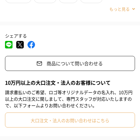
Weekbook
#引っ越し祝い
#ホワイトデー
#クリスマス
#サプライズ
一週間分のクレイがブックパッケージに入っているオシャレなデ
#お礼
#お祝い
#父の日
#母の日
#出産祝い
#女性
ザイン。どのページにも違う写真が入っているのが特徴です。
シェアする
#祖母
#義母
#部下女性
#姉
#妹
#同僚男性
機能性だけでなく、パッケージデザインにもこだわっているので
#同僚女性
#上司男性
#上司女性
#彼女
#母親
#父親
特別なギフトにおすすめです。お肌に気を使っている方なら、絶
対に喜ばれるアイテム！
商品について問い合わせる
#妻
#男友達
#女友達
#彼氏
#40代
#20代前半
#20代後半
10万円以上の大口注文・法人のお客様について
CLAYDの入浴剤で汗ばむ夏もさっぱり！
請求書払いのご希望、ロゴ等オリジナルデータの名入れ、10万円
以上の大口注文に関しまして、専門スタッフが対応いたしますの
CLAYDは砂漠の地下から採掘された100％天然素材による入浴剤
で、以下フォームよりお問い合わせください。
です。
大口注文・法人のお問い合わせはこちら
浴槽の湯にダマにならないように少しずつ加えて下さい。20分以
上、出来れば1時間くらい湯船に浸かって頂くのがオススメです。