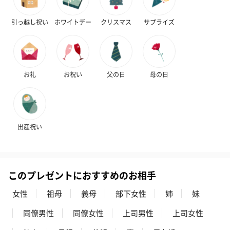
引っ越し祝い
ホワイトデー
クリスマス
サプライズ
かき氷入浴剤4点セット
かき氷入浴剤4点セット
バスフラワー
（ブルー）（748円）
（イエロー）（748円）
【Thank you】
円）
お礼
お祝い
父の日
母の日
ハンドタオル・ハンカチ
出産祝い
ハンドタオル・ハンカチを同梱してお届けいたします。ギフトへ
の＋αにおすすめです。
このプレゼントにおすすめのお相手
女性
祖母
義母
部下女性
姉
妹
同僚男性
同僚女性
上司男性
上司女性