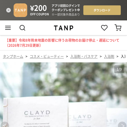
【重要】令和8年熊本地震の影響に伴うお荷物のお届け停止・遅延について
（2026年7月29日更新）
タンプホーム
>
コスメ・ビューティー
>
入浴剤・バスケア
>
入浴剤
>
入浴
1
/
9