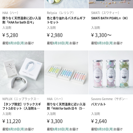
商品詳細情報
大きさ
【Relax Gift（BLUE）】152mm×125mm×28mm
収録内容
【Relax Gift（BLUE）】
ご利用可能施設の最新情報はこちらよりご確認くださ
い。
http://t.sowxp.co.jp/relax-blue-list
収録エリア
【Relax Gift（BLUE）】47都道府県
注意事項
【Relax Gift（BLUE）】
・有効期間は発送日から起算して6カ月間です
・体験ギフトのご利用には、ウェブサイトを表示でき
る端末（スマホやタブレット）が必要です
・予約期限があります。体験期限の2週間前までに予約
していただくよう贈り先様にお伝えください。期限の
延長はできませんのでご注意ください
・ご利用できる体験の種類や施設、コース内容、エリ
ア等は、予告なく変更になる場合があります。最新情
報は、予約サイトでご確認いただけます
・体験場所までの往復交通費など諸経費はお客様のご
負担となります
内容量
【CLAYD WEEKBOOK】30g×7袋