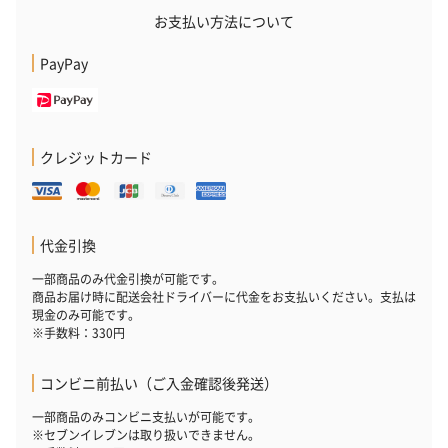
お支払い方法について
お酒にぴったりのおつまみ・サプリを同梱してお届けいたしま
す。
PayPay
クレジットカード
いぶりがっことチーズ
ごろっとうまみ チーズ
しょっつるナッ
代金引換
のオイル漬（981円）
のオイル漬（塩麹&レモ
円）
一部商品のみ代金引換が可能です。
ン）（981円）
商品お届け時に配送会社ドライバーに代金をお支払いください。支払は
現金のみ可能です。
※手数料：330円
コンビニ前払い（ご入金確認後発送）
一部商品のみコンビニ支払いが可能です。
※セブンイレブンは取り扱いできません。