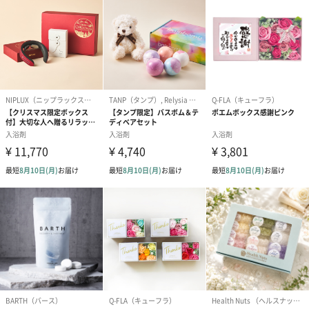
セット商品をご購入時に短冊のしオプションを選択された場合、
いずれかの商品1つに短冊のしを付けてお届けします。
結婚祝い（結婚御祝）
出産祝い（御出産祝）
金銀結び切り(
（110円）
（110円）
い用)（寿）（1
結婚祝いちょい足しギフト
結婚祝いギフトへの＋αにおすすめです。新生活を彩るギフトオプ
ションをご用意いたしました。
商品と同梱してお届けいたします。