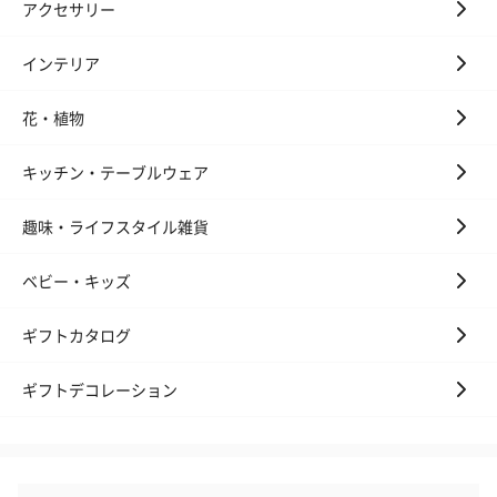
アクセサリー
インテリア
お酒
お酒を同梱してお届けいたします。
花・植物
※20歳未満の方への酒類の販売はいたしません。
キッチン・テーブルウェア
趣味・ライフスタイル雑貨
ベビー・キッズ
ギフトカタログ
プレミアムビール イネ
酔鯨 純米吟醸 吟麗
実楽山田錦 
ディット（712円）
（704円）
酒（655円）
ギフトデコレーション
おつまみ・その他