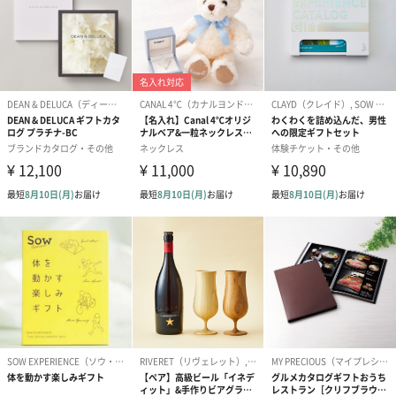
プリザーブドフラワー
プリザーブドフラワー
アミュレット 
ブーケ（ピンク）
ブーケ（ブルー）
ク）（1,500円
（2,580円）
（2,580円）
ぬいぐるみ
愛らしいぬいぐるみを同梱してお届けします。
誕生日・記念日・出産祝いなどのシーンにおすすめです。
フラワーテディベア
テディベア（バニラ）
テディベア（
（2,390円）
（1,760円）
ル）（1,760円