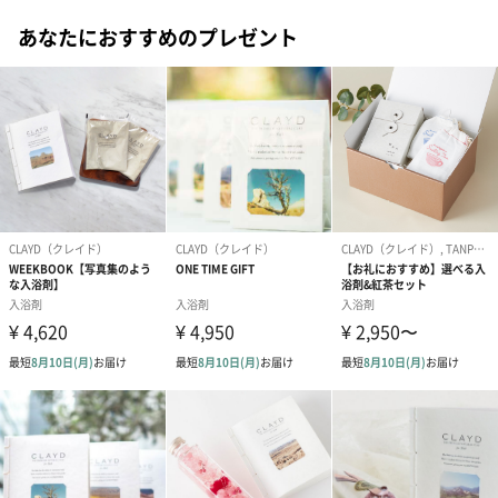
あなたにおすすめのプレゼント
日焼けしたお肌を鎮静してくれる！
春めいて暖かくなってきた季節。
クレイドは日焼けした肌を鎮静して美白する効果があり、
痩せやすい時期になるためダイエットへのサポートなどにも効果
的です！
◎またアレルギー体質のお子さんが、クレイパックをすることで
ひどくなってしまった
皮膚症状が治ったという体験談なども最近目にしております。
パックとしても
海外の一流ホテルのスパやサロン、アスリートケア、自然療法の
施設等でも使用される非常に高級なパックを、ご自宅で作る事が