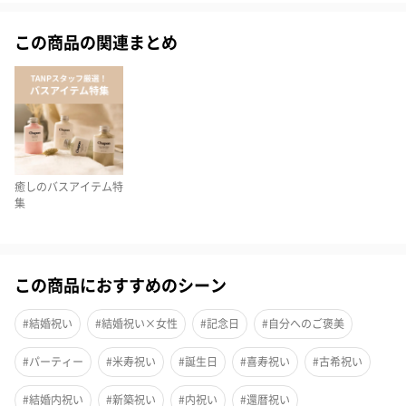
体験ギフト「Relax Gift（BLUE）」とは？
この商品の関連まとめ
冊子に掲載された体験から1つ選んで、実際に予約、体験できま
す。
心身ともに癒やされるボディケアやスパ・エステ、きれいを磨く
アイラッシュエクステンションやネイルサロン、リフレッシュで
きるヨガや乗馬、陶芸など20種以上から選べます◎
癒しのバスアイテム特
集
さまざまな地域で利用可能！
このRelax Gift（BLUE）は国内の幅広く対応しており、遠方で生
この商品におすすめのシーン
活している人も利用しやすいコースを選べることができます。日
本各地のさまざまな施設で利用することができるので、贈る人も
#結婚祝い
#結婚祝い×女性
#記念日
#自分へのご褒美
安心ですし、貰った人も利用しやすいです！
#パーティー
#米寿祝い
#誕生日
#喜寿祝い
#古希祝い
#結婚内祝い
#新築祝い
#内祝い
#還暦祝い