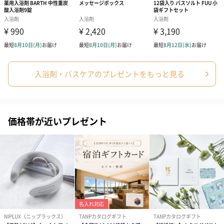
ブライダルロリポップ
ブライダルロリポップ
今治タオルケ
入浴剤・バスケアのプレゼントをもっと見る
ドレス（いちご味)
タキシード（コーラ味)
ンドタオル・
（1,122円）
（1,122円）
タオル）（3,4
価格帯が近いプレゼント
生花
生花のブーケを同梱します。
※9-15時にご注文いただく場合、最短のお届け可能日が通常より
も1日遅くなります。