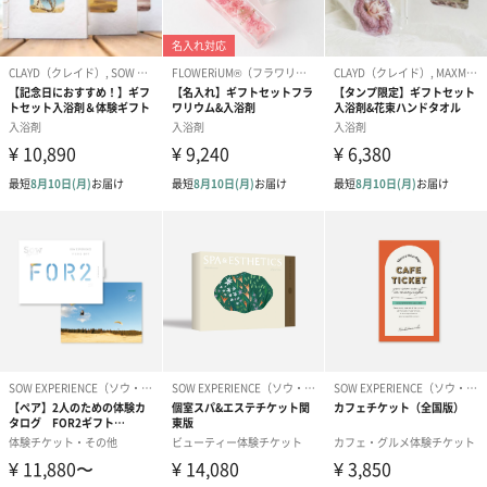
出来ます。
クレイ１の重さに対し水２の割合で容器の中で軽く混ぜます。
CLAYDのクレイはしばらくの間、水を吸収し続けるため、４８時
間冷蔵庫の中で密封し放置します。
完全に水を吸った状態になると、クレームブリュレのようなツヤ
のある質感になります。是非お試し下さい。
毎日頑張っている貴女に「ご褒美を♡」
たまには旅行などに行ってのんびりしたい、友達と思いっきり騒
ぎたいと思っていても、家事や育児によって好きなことを我慢し
ている人もいまよね◎
毎日仕事や家事、育児で頑張っている、家計簿を見てため息ばか
りついている人も、リラックスカタログによって良い気分転換に
なること間違いなし！