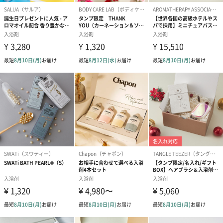
ダンボール装飾（ひま
ダンボール装飾（チュ
ダンボール装
わり）（720円）
ーリップ）（720円）
イトピンク×
ト）（580円）
紙袋
お渡し用の紙袋です。
商品に合わせたサイズをお届けします。
あり（280円）