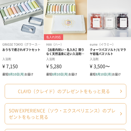
メッセージカード（通常・写真・グリーティング）
誕生日や結婚祝い・出産祝いなど、様々なシーンのメッセージカ
ードを同梱します。
メッセージカードや封筒のデザインは一部変更する場合がありま
す。
CLAYD（クレイド）のプレゼントをもっと見る
写真付きメッセージカ
写真付きメッセージカ
【誕生日】Hap
SOW EXPERIENCE（ソウ・エクスペリエンス）のプレ
ード（680円）
ード（Thank you）ピ
Birthday ホ
ゼントをもっと見る
ンク（680円）
刷なし）（11