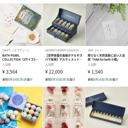
成分
【CLAYD WEEKBOOK】モンモリロナイト
原産国
【CLAYD WEEKBOOK】アメリカ
TANPクーポ
対象外
ン
商品オプション情報
お届けボックスオプション
配送用のダンボールを装飾いたします。お相手のご住所に直接お
送りする際に人気のオプションです。お相手に直接手渡しする場
合は、紙袋との併用もおすすめです。