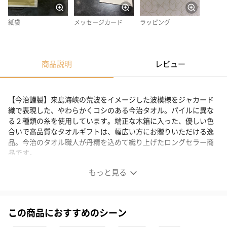
紙袋
メッセージカード
ラッピング
商品説明
レビュー
【今治謹製】来島海峡の荒波をイメージした波模様をジャカード
織で表現した、やわらかくコシのある今治タオル。パイルに異な
る２種類の糸を使用しています。端正な木箱に入った、優しい色
合いで高品質なタオルギフトは、幅広い方にお贈りいただける逸
品。今治のタオル職人が丹精を込めて織り上げたロングセラー商
品です。
もっと見る
歴史と伝統、匠の技が織りなす今治タオル
この商品におすすめのシーン
2004年に販売をスタートした「今治謹製 紋織タオル」。