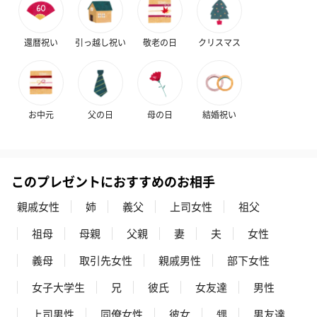
還暦祝い
引っ越し祝い
敬老の日
クリスマス
お中元
父の日
母の日
結婚祝い
このプレゼントにおすすめのお相手
親戚女性
姉
義父
上司女性
祖父
祖母
母親
父親
妻
夫
女性
義母
取引先女性
親戚男性
部下女性
女子大学生
兄
彼氏
女友達
男性
上司男性
同僚女性
彼女
甥
男友達