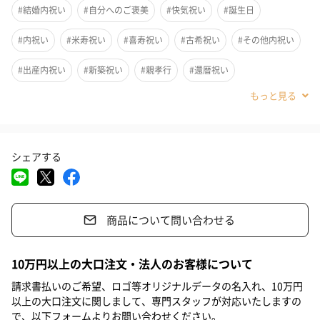
#結婚内祝い
#自分へのご褒美
#快気祝い
#誕生日
【今治謹製】の原点である紋織タオルは、皆さまからのご愛顧を
受け、2019年には累計販売数750万個を突破いたしました。
#内祝い
#米寿祝い
#喜寿祝い
#古希祝い
#その他内祝い
発売から15周年を記念し、この度「いちばんのタオルギフト」を
目指して、リニューアルいたしました。
#出産内祝い
#新築祝い
#親孝行
#還暦祝い
#引っ越し祝い
#敬老の日
#クリスマス
#お中元
#父の日
従来に比べ、ふっくらやわらかくボリュームのある、より贅沢な
使い心地に。端正な木箱に入った、優しい色合いの組み合わせで
#母の日
#結婚祝い
#親戚女性
#姉
#義父
#上司女性
高品質なタオルギフトは、幅広い方にお贈りいただける逸品で
シェアする
す。より上質に、より柔らかく。
#祖父
#祖母
#母親
#父親
#妻
#夫
#女性
#義母
#取引先女性
#親戚男性
#部下女性
#女子大学生
商品について問い合わせる
#兄
#彼氏
#女友達
#男性
#上司男性
#同僚女性
#彼女
#甥
#男友達
#取引先男性
#部下男性
#姪
こだわり・パッケージ
10万円以上の大口注文・法人のお客様について
#娘
#息子
#同僚男性
#妹
#男子大学生
#弟
請求書払いのご希望、ロゴ等オリジナルデータの名入れ、10万円
タオルのデザインは、日本古来の唐草文様と来島海峡の荒波を連
以上の大口注文に関しまして、専門スタッフが対応いたしますの
#20代後半
#30代
#40代
#50代
#70代
#80代
で、以下フォームよりお問い合わせください。
想させる波文様を手描きで描きおこし、手描きの不規則な曲線を