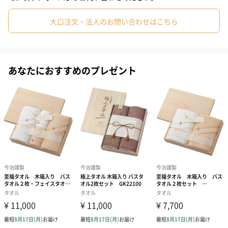
ジャカード織りタオルの特徴である美しい織柄で表現しておりま
#90代
#20代前半
#60代
大口注文・法人のお問い合わせはこちら
す。
「今治謹製 紋織タオル」は木目も美しい木箱入り。箱を手に取っ
た瞬間の木の温もりは感謝の気持ちをお伝えするタオルギフトに
あなたにおすすめのプレゼント
花を添えます。
【今治謹製】
歴史と伝統、匠の技が織りなす今治タオル
歴史あるタオルの町「今治」。染め、織り、洗い等、多くの工程
に知恵と技術が息づき、
伝統を受け継ぐだけでなくその技術を弛まぬ努力で発展させる職
人達。
その匠の技で作り上げた高品質な今治タオルを、格調高い木箱に