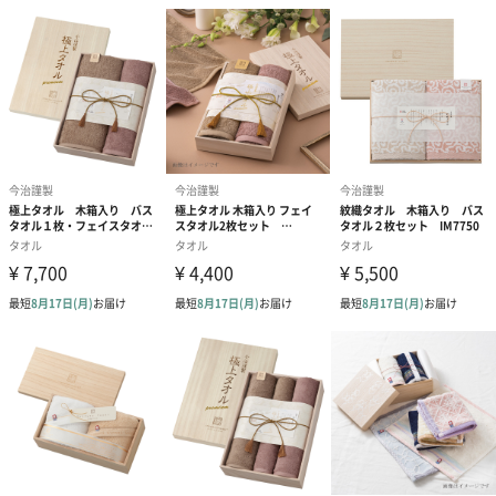
お詰めしました。
今治謹製のタオルギフトは、確かな品質と贈る人の想いをお届け
します。
ブランドネームの「今治謹製」には、「今治産地と職人が丹精込
めて作り上げた」という意味が込められています。
今治謹製は作る人、贈る人、贈られる人、かかわる全ての人がタ
オルを通じてつながり
「触れるたびに喜びを感じ、毎日がもっと幸せになるタオル」を
どんなシーンでも
使いやすいバスタオルとフェイスタオルのセットなので
ご家族にもお一人でも贈り易いセットです。
自分へのちょっとした贅沢にも最適です。