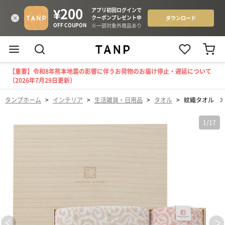
【重要】令和8年熊本地震の影響に伴うお荷物のお届け停止・遅延について
（2026年7月29日更新）
タンプホーム
>
インテリア
>
生活雑貨・日用品
>
タオル
>
紋織タオル 木
1
/
17