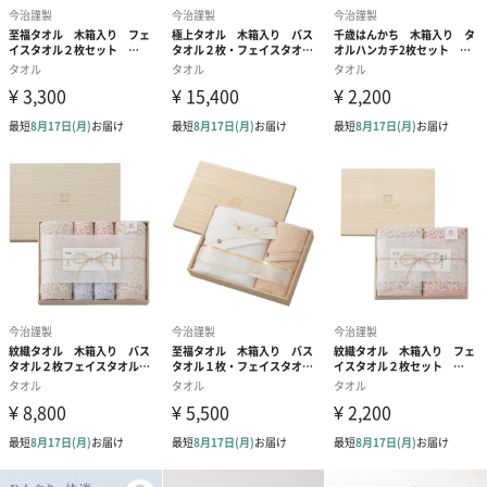
商品詳細情報
原産国
日本(今治)
WDH（幅・
W:400mm
奥行き・高
D:300mm
さ）
H:50mm
外装の形状
四角い木箱
重さ
約875g
お届け内容
・バスタオル1枚
・フェイスタオル1枚
サイズ
・バスタオル600×1100mm
・フェイスタオル335×750mm
商品オプション情報