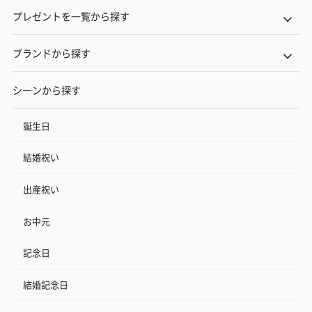
プレゼントを一覧から探す
いぶりがっことチーズ
ごろっとうまみ チーズ
しょっつるナッ
ブランドから探す
のオイル漬（981円）
のオイル漬（塩麹&レモ
円）
ン）（981円）
シーンから探す
誕生日
結婚祝い
出産祝い
お中元
記念日
結婚記念日