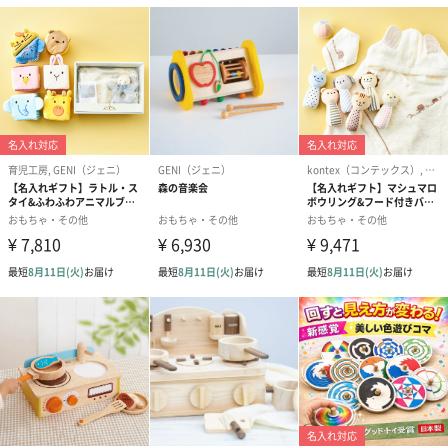
2018年の分社化とカンパニー制の導入は、バンダイが次のステー
ジへ向かっていることを象徴しています。
世界を“あっ”と言わせる。そのためには、これまでとは異なる、
全く新しいことに取り組んでいかなければなりません。
例えばAI・IoT時代を見越してリアルとデジタルを融合したモノづ
くりに挑む。または、これまで組んだことのないパートナーと協
働する。
マーケティングやプロモーションもずっと同じというわけにはい
きません。事業活動のすべての段階で新しい試みを次々と取り入
れていく。それがビジョンの具現化につながると考えています。
現在力を入れているグローバル展開についても、新しい仕組みを
構築することで次の成長を目指します。