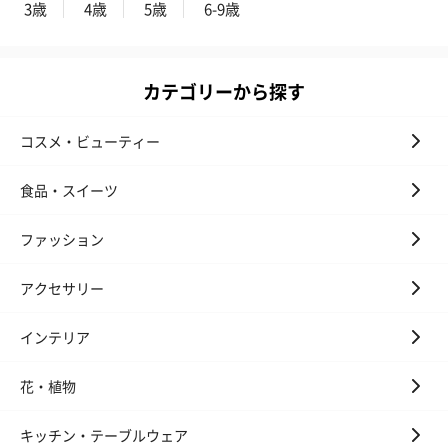
3歳
4歳
5歳
6-9歳
ゼリーバウム カット
麦わらパンダバウム
3層デザート 
（レモン＆紅茶）（432
（バナナ味）（540円）
ェ〜国産フル
円）
り〜 3号（86
カテゴリーから探す
スキンケアグッズ
コスメ・ビューティー
スキンケアグッズを同梱してお届けします。
食品・スイーツ
ファッション
アクセサリー
インテリア
ハンドクリーム3本セッ
シャワージェル＆ハン
シャワージェ
ト【ありがとう】
ドクリーム（ピンクグ
ドクリーム（
花・植物
（1,100円）
レープフルーツ）
ッシュローズ）（
（2,145円）
円）
キッチン・テーブルウェア