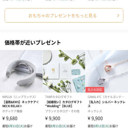
写真付きメッセージカ
写真付きメッセージカ
【誕生日】Hap
ード（680円）
ード（Thank you）ピ
Birthday ホ
ンク（680円）
刷なし）（11
おもちゃのプレゼントをもっと見る
出産祝いちょい足しギフト
価格帯が近いプレゼント
出産祝いギフトへの＋αにおすすめです。お母様にもお子様にも嬉
しいギフトオプションをご用意いたしました。
商品と同梱してお届けいたします。
ノンカフェインフルー
葉酸入りデカフェコー
カフェインレ
ツティー（562円）
ヒー（875円）
ー（519円）