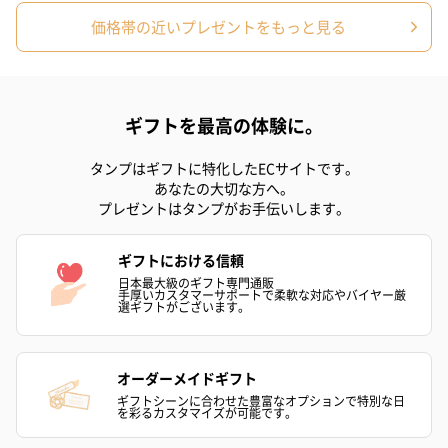
い。パッケージに入れてお届けします。
価格帯の近いプレゼントをもっと見る
ギフトを最高の体験に。
タンプはギフトに特化したECサイトです。
あなたの大切な方へ。
プレゼントはタンプがお手伝いします。
プリザーブドフラワー
プリザーブドフラワー
アミュレット 
ブーケ（ピンク）
ブーケ（ブルー）
ク）（1,500円
（2,580円）
（2,580円）
ギフトにおける信頼
日本最大級のギフト専門通販
手厚いカスタマーサポートで柔軟な対応やバイヤー厳
選ギフトがございます。
ぬいぐるみ
愛らしいぬいぐるみを同梱してお届けします。
オーダーメイドギフト
誕生日・記念日・出産祝いなどのシーンにおすすめです。
ギフトシーンに合わせた豊富なオプションで特別な日
を彩るカスタマイズが可能です。