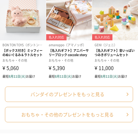
商品詳細情報
パッケージサ
280mm(幅)380mm(高さ)100mm(奥行)
イズ
対象年齢
3歳以上
電池
単4×2(別売)、 LR44×3(付属)
商品オプション情報
バンダイのプレゼントをもっと見る
お届けボックスオプション
配送用のダンボールを装飾いたします。お相手のご住所に直接お
おもちゃ・その他のプレゼントをもっと見る
送りする際に人気のオプションです。お相手に直接手渡しする場
合は、紙袋との併用もおすすめです。