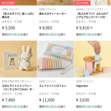
す。
2018年度のバンダイは、世界のハイターゲット市場で事業の成長
を加速させることを目的に新会社「BANDAI SPIRITS」を設立しま
した。
同時にバンダイではカンパニー制を導入し、トイ事業カンパニ
ー・ベンディング事業カンパニー・ライフ事業カンパニーの3つの
カンパニーがそれぞれ戦略を立案してスピーディーに事業を進め
ていく体制へと移行しています。
分社化と組織改正により各社・各カンパニーのミッションが明確
になり、社員が主体的かつ積極的に取り組めるようになったこと
が業績に結びついています。
元々バンダイには、事業領域の拡大とともに新しい組織を生み出
し、それぞれの組織が独自に成長することでグループとして発展
してきた歴史があります。