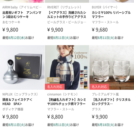
生花
生花のブーケを同梱します。
※9-15時にご注文いただく場合、最短のお届け可能日が通常より
も1日遅くなります。
シーズンブーケ（ひま
ブーケ（ホワイトグリ
ブーケ（ピン
わり）（1,880円）
ーン）（1,650円）
（1,650円）
ドライフラワー・プリザーブドフラワー
自然のお花で作ったドライフラワー・プリザーブドフラワーを同
梱します。
一部花材が写真と異なる場合がございます。予めご了承くださ