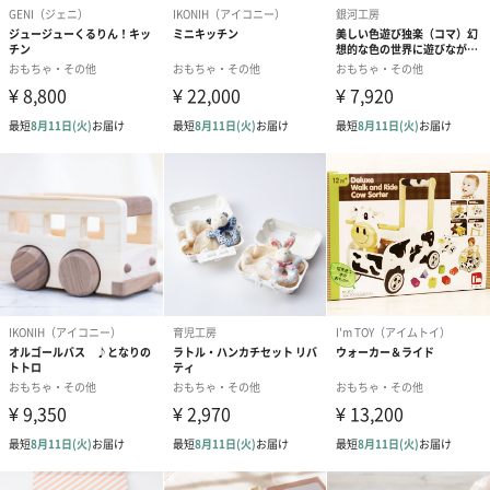
「夢・クリエイション～楽しいときを創る企業～」−−お客さまに
夢を届けるのがバンダイの仕事です。
まずはバンダイで働く私たち社員が夢を持つ。その夢をステーク
ホルダーの皆さんと分かち合い、一緒に育てて形にしていく。バ
ンダイならおもしろいことをやってくれそうだ、バンダイを見て
いるとワクワク・ドキドキしてしまう。そんな存在でありたいと
思います。
特別な日の贈り物に、、
お子様用のプレゼントにはもちろん、離れて暮らすお孫さんやご
友人のプレゼントにもおすすめです。
お誕生日やクリスマスなど特別な日の贈り物にいかがでしょう
か。