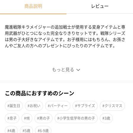
商品説明
レビュー
魔進戦隊キラメイジャーの追加戦士が使用する変身アイテムと専
用武器がひとつになった完全なりきりセットです。戦隊シリーズ
は男の子大好きなアイテムです。お子様用にはもちろん、お孫さ
んやご友人の方へのプレゼントにぴったりのアイテムです。
魔進戦隊キラメイジャーセット
もっと見る
■キラメイシルバー完全なりきりセット
魔進戦隊キラメイジャーの追加戦士が使用する変身アイテムと専
この商品におすすめのシーン
用武器がひとつになった完全なりきりセットです。
#誕生日
#お祝い
#パーティー
#サプライズ
#クリスマス
#息子
#甥
#男の子
#小学生低学年の男の子
#3歳
●DXシャイニーキラメイチェンジャー
#4歳
#5歳
#6-9歳