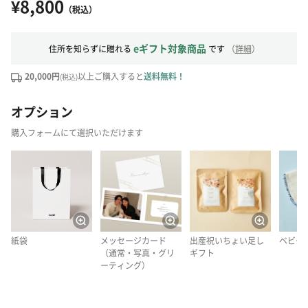
¥8,800
（税込）
eギフト対象商品
住所を知らずに贈れる
です
（
詳細
）
20,000円
以上ご購入すると
送料無料！
(税込)
オプション
購入フォームにて選択いただけます
紙袋
メッセージカード
出産祝いちょい足し
ベビー
（通常・写真・グリ
ギフト
ーティング）