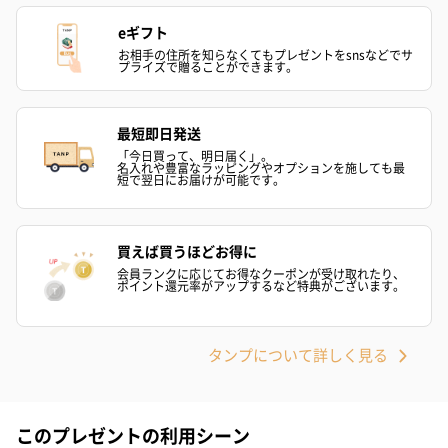
eギフト
お相手の住所を知らなくてもプレゼントをsnsなどでサ
プライズで贈ることができます。
最短即日発送
フラワーテディベア
テディベア（バニラ）
テディベア（
（2,390円）
（1,760円）
ル）（1,760円
「今日買って、明日届く」。
名入れや豊富なラッピングやオプションを施しても最
短で翌日にお届けが可能です。
買えば買うほどお得に
紅茶・コーヒー・スイーツ
会員ランクに応じてお得なクーポンが受け取れたり、
紅茶・コーヒー・スイーツを同梱してお届けいたします。ギフト
ポイント還元率がアップするなど特典がございます。
への＋αにおすすめです。
タンプについて詳しく見る
このプレゼントの利用シーン