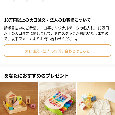
●DXシャイニーブレイカー
10万円以上の大口注文・法人のお客様について
請求書払いのご希望、ロゴ等オリジナルデータの名入れ、10万円
以上の大口注文に関しまして、専門スタッフが対応いたしますの
で、以下フォームよりお問い合わせください。
大口注文・法人のお問い合わせはこちら
【株式会社バンダイ】
「突き破り創り出せ！そして世界を“あっ”と言わせよ
う！」
あなたにおすすめのプレゼント
バンダイナムコグループの中でトイホビーユニットは、2018年4
月から始まった中期経営計画でこのようなビジョンを掲げていま
す。
業界、組織、常識、慣習。あらゆる壁を突き破り、世界を“あ
っ”と言わせるものづくりをしたい。その思いが込められていま