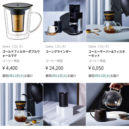
#結婚祝い×取引先男性
#結婚祝い×義母
#結婚祝い×義父
日本最大の陶磁器生産地で作られる美しい美濃焼
#結婚祝い×部下男性
#結婚祝い×男子大学生
日本最大の陶磁器生産地として知られる、岐阜県。
#結婚祝い×同僚男性
#結婚祝い×上司男性
#結婚祝い×祖父
#結婚祝い×祖母
#結婚祝い×母親
#結婚祝い×父親
「キキマグ」は、この地で古くから伝わる美濃焼でつくられてい
ます。
#結婚祝い×妻
#結婚祝い×夫
#結婚祝い×女性
美農焼きは岐阜県で生産される陶磁器で様々な種類が存在し、伝
統的工芸品に指定されているだけでも15種類あります。
#結婚祝い×男性
#結婚祝い×彼氏
#男友達
#男子高校生
#男子中学生
#小学生高学年の男の子
#取引先男性
#義母
なめらかでしっとりとした質感で、磁器でありながら陶器のよう
なクラフト感のある質感が魅力です。
#義父
#部下男性
#男子大学生
#同僚男性
#上司男性
磁器製なので電子レンジや食器洗浄機でも使うことができます。
#祖父
#祖母
#母親
#父親
#妻
#夫
#女性
#男性
#彼氏
#上司女性
#20代前半
#20代後半
#30代
選べる4色のカラーバリエーション
#40代
#50代