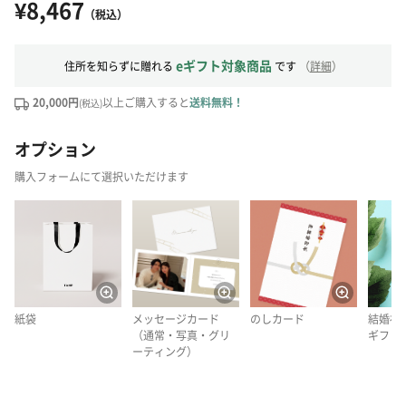
¥8,467
（税込）
eギフト対象商品
住所を知らずに贈れる
です
（
詳細
）
20,000円
以上ご購入すると
送料無料！
(税込)
オプション
購入フォームにて選択いただけます
紙袋
メッセージカード
のしカード
結婚祝
（通常・写真・グリ
ギフト
ーティング）