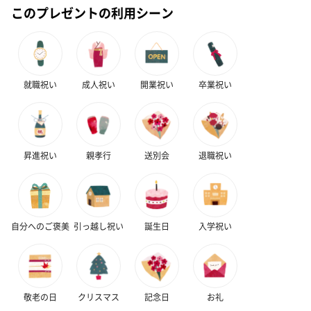
このプレゼントの利用シーン
紅茶・コーヒー・スイーツ
紅茶・コーヒー・スイーツを同梱してお届けいたします。ギフト
への＋αにおすすめです。
就職祝い
成人祝い
開業祝い
卒業祝い
昇進祝い
親孝行
送別会
退職祝い
アールグレイ（HAPPY
アールグレイティー
フルーツティー
自分へのご褒美
引っ越し祝い
誕生日
入学祝い
BIRTHDAY TO YOU）
（660円）
円）
（660円）
敬老の日
クリスマス
記念日
お礼