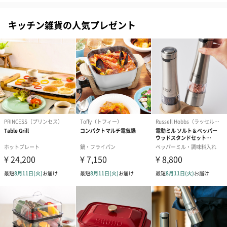
キッチン雑貨の人気プレゼント
商品詳細情報
シングルカッ
原材料 純金メッキ（ステンレス）、ポリプロピレン
プゴールドフ
サイズ（外箱） 105㎜×105㎜×55㎜
ィルター
重量 70g
お届けセット内容 ・本体
・取扱説明書
原産国 中国
キキマグ
成分/原材料 材質：磁器
幅/奥行/高さ 幅：110ｍｍ
奥行：105mm
高さ：90mm
外装の形状 四角い紙箱
重さ/内容量 330g
お届け内容・セット 本体、取扱説明書
原産国 日本
外箱サイズ
245mm/245mm/245mm