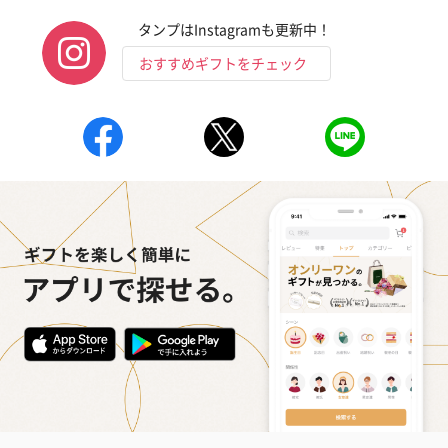
（880円）
タンプはInstagramも更新中！
おすすめギフトをチェック
お酒
お酒を同梱してお届けいたします。
※20歳未満の方への酒類の販売はいたしません。
プレミアムビール イネ
実楽山田錦 特別純米
ジョニ－ウォ
ディット（712円）
酒（655円）
ブラック１２年（
円）