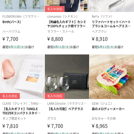
ブライダルロリポップ
ブライダルロリポップ
今治タオルケ
ドレス（いちご味)
タキシード（コーラ味)
ンドタオル・
（1,122円）
（1,122円）
タオル）（3,4
生花
生花のブーケを同梱します。
※9-15時にご注文いただく場合、最短のお届け可能日が通常より
も1日遅くなります。