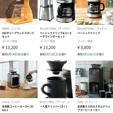
ホルダーは、フィルターとのコンタクトポイントを最小限に設
計。
スピーディーな抽出を実現しています。
・粉量はロゴプレートを基準に、1杯分（約11g）の量を計って抽
出します。
贅沢なコーヒーブレイクに、楽しい彩を添えてくれます。
コーヒー好きのための、コーヒーツールブランド
Coresは、コーヒーを愛する人たちそれぞれに、スペシャルティコ
ーヒーの多彩な個性をそのままに伝える、コーヒーツールブラン
ドです。