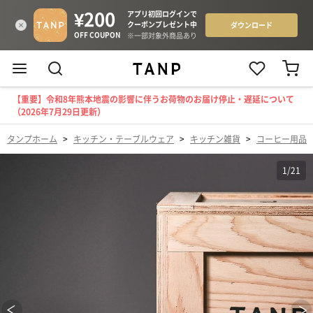
【重要】令和8年熊本地震の影響に伴うお荷物のお届け停止・遅延について
（2026年7月29日更新）
タンプホーム
>
キッチン・テーブルウェア
>
キッチン雑貨
>
コーヒー用品
1
/
21