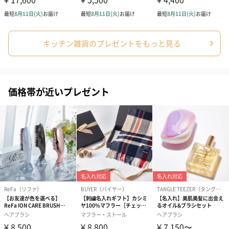
誕生日や結婚祝い・出産祝いなど、様々なシーンのメッセージカ
ードを同梱します。
メッセージカードや封筒のデザインは一部変更する場合がありま
す。
キッチン雑貨のプレゼントをもっと見る
価格帯が近いプレゼント
写真付きメッセージカ
写真付きメッセージカ
【誕生日】Hap
ード（680円）
ード（Thank you）ピ
Birthday ホ
ンク（680円）
刷なし）（11
のしカード
商品の形質上、のしを直接添付できない商品にのし風のカードを
同梱します。