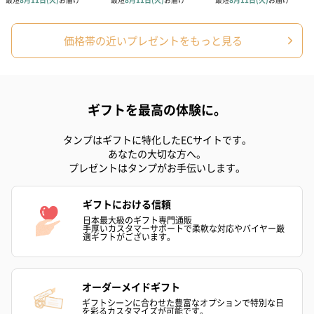
価格帯の近いプレゼントをもっと見る
シーズンブーケ（ひま
ブーケ（ホワイトグリ
ブーケ（ピン
わり）（1,880円）
ーン）（1,650円）
（1,650円）
ギフトを最高の体験に。
ドライフラワー・プリザーブドフラワー
タンプはギフトに特化したECサイトです。
自然のお花で作ったドライフラワー・プリザーブドフラワーを同
あなたの大切な方へ。
プレゼントはタンプがお手伝いします。
梱します。
一部花材が写真と異なる場合がございます。予めご了承くださ
い。パッケージに入れてお届けします。
ギフトにおける信頼
日本最大級のギフト専門通販
手厚いカスタマーサポートで柔軟な対応やバイヤー厳
選ギフトがございます。
オーダーメイドギフト
ギフトシーンに合わせた豊富なオプションで特別な日
を彩るカスタマイズが可能です。