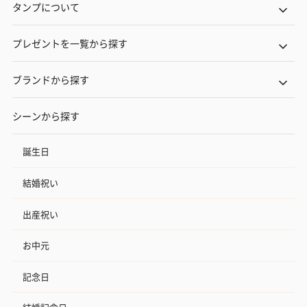
おつまみ・その他
タンプについて
お酒にぴったりのおつまみ・サプリを同梱してお届けいたしま
す。
プレゼントを一覧から探す
ブランドから探す
シーンから探す
誕生日
いぶりがっことチーズ
ごろっとうまみ チーズ
しょっつるナッ
結婚祝い
のオイル漬（981円）
のオイル漬（塩麹&レモ
円）
ン）（981円）
出産祝い
お中元
記念日