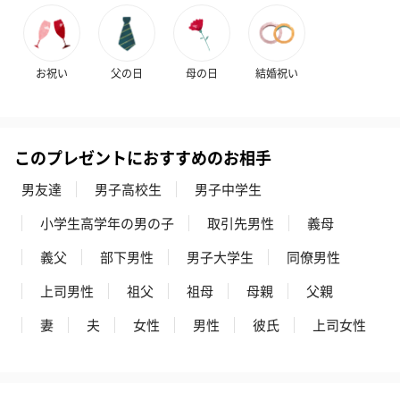
スイーツ
スイーツを同梱してお届けいたします。ギフトへの＋αにおすすめ
お祝い
父の日
母の日
結婚祝い
です。
このプレゼントにおすすめのお相手
男友達
男子高校生
男子中学生
小学生高学年の男の子
取引先男性
義母
ゼリーバウム カット
麦わらパンダバウム
3層デザート 
義父
部下男性
男子大学生
同僚男性
（レモン＆紅茶）（432
（バナナ味）（540円）
ェ〜国産フル
円）
り〜 3号（86
上司男性
祖父
祖母
母親
父親
妻
夫
女性
男性
彼氏
上司女性
スキンケアグッズ
スキンケアグッズを同梱してお届けします。