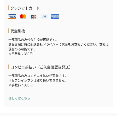
クレジットカード
花束ハンドタオル（ピ
花束ハンドタオル（ブ
花束ハンドタ
ンク）（1,760円）
ルー）（1,760円）
ワイト）（1,7
代金引換
一部商品のみ代金引換が可能です。
キャンドル・お香
商品お届け時に配送会社ドライバーに代金をお支払いください。支払は
現金のみ可能です。
キャンドル・お香を同梱してお届けいたします。
※手数料：330円
コンビニ前払い（ご入金確認後発送）
一部商品のみコンビニ支払いが可能です。
※セブンイレブンは取り扱いできません。
※手数料：330円
詳しくはこちら
フラッグカプセル：イ
フラッグカプセル：イ
ショートイン
ンセンススティック
ンセンススティック
（GRAPE AND
（END）（880円）
（St.OSMANTHUS）
（880円）