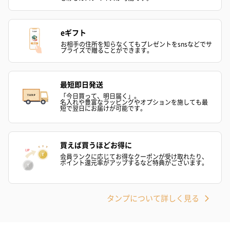
プリザーブドフラワー
プリザーブドフラワー
アミュレット 
ブーケ（ピンク）
ブーケ（ブルー）
ク）（1,500円
eギフト
（2,580円）
（2,580円）
お相手の住所を知らなくてもプレゼントをsnsなどでサ
プライズで贈ることができます。
ぬいぐるみ
最短即日発送
愛らしいぬいぐるみを同梱してお届けします。
「今日買って、明日届く」。
名入れや豊富なラッピングやオプションを施しても最
誕生日・記念日・出産祝いなどのシーンにおすすめです。
短で翌日にお届けが可能です。
買えば買うほどお得に
会員ランクに応じてお得なクーポンが受け取れたり、
ポイント還元率がアップするなど特典がございます。
タンプについて詳しく見る
フラワーテディベア
テディベア（バニラ）
テディベア（
（2,390円）
（1,760円）
ル）（1,760円