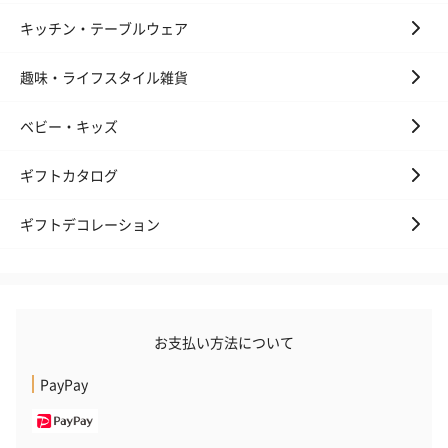
キッチン・テーブルウェア
趣味・ライフスタイル雑貨
かき氷入浴剤4点セット
かき氷入浴剤4点セット
バスフラワー
（ブルー）（748円）
（イエロー）（748円）
【Thank you】
ベビー・キッズ
円）
ギフトカタログ
ギフトデコレーション
ハンドタオル・ハンカチ
ハンドタオル・ハンカチを同梱してお届けいたします。ギフトへ
の＋αにおすすめです。
お支払い方法について
PayPay