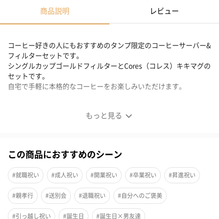
商品説明
レビュー
コーヒー好きの人にもおすすめのタンプ限定のコーヒーサーバー&
フィルターセットです。
シングルカップゴールドフィルターとCores（コレス）キキマグの
セットです。
自宅で手軽に本格的なコーヒーをお楽しみいただけます。
Cores（コレス）キキマグ
もっと見る
香りへのこだわりをかたちに
この商品におすすめのシーン
コーヒーの際立つ香りと風味を余すことなく楽しむために、細部
まで計算し、こだわりぬいてつくりあげたマグカップ、それが
#就職祝い
#成人祝い
#開業祝い
#卒業祝い
#昇進祝い
「キキマグ」です。
#親孝行
#送別会
#退職祝い
#自分へのご褒美
特徴的なワイングラスのような形状と、温もりを感じさせる質
#引っ越し祝い
#誕生日
#誕生日×男友達