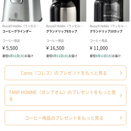
ご家族やご友人の大切な日に、ささやかな喜びを届けてみません
か？
タンプオリジナルの特別な木箱パッケージ
国産・ジャワ島産の樹木で作られた木箱を使用した、TANP
HOMME特製のパッケージでお届け致します。
Cores（コレス）のプレゼントをもっと見る
贈る「驚き」・受け取る「喜び」・開ける「楽しみ」をしっかり
TANP HOMME（タンプオム）のプレゼントをもっと見
押さえた、特別仕様です。
る
カッコ良い大人に似合うコーヒーギフトセットなら、
汎用性の高いギフトでどなたでも喜ぶこと間違いなしです。
コーヒー用品のプレゼントをもっと見る
日頃の感謝をこめて大切なあの方へ贈り物をしませんか？