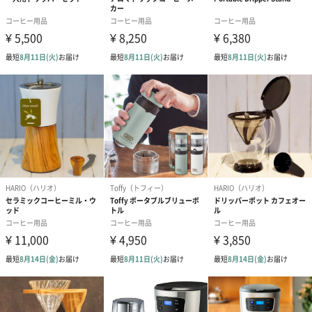
ーパーフィルターとは香味が変わります。
特にゴールドフィルターはメッシュが純金コーティングされてい
るため化学変化に強く、味と香りに対して最も影響が少ないフィ
ルターです。
またカビや臭いも付きにくく、衛生的に保てます。
豆本来の美味しさをそのまま抽出
・化学変化に強い純金コーティングだから、味と香りに影響が少
なく、豆本来の美味しさをそのまま抽出。
新鮮で良質なコーヒーを、個性の違いまで楽しみながら、存分に
味わえます。
・シングルカップゴールドフィルター用に開発されたフィルター