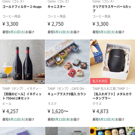
「キキマグ」は美濃焼のなかでも代表的な「織部」「志野」「黄
瀬戸」「瀬戸黒」の色を現代的に再現した4色をラインナップして
います。
グリーン：「織部」。緑色の釉をかけた「青織部」が最も有名
で、形や文様の斬新さも特徴です。
イエロー：「黄瀬戸」。淡黄色の釉をかけており質感は柔らかみ
があり、落ち着いた黄色の色をしています。
ホワイト：「志野」。白い釉を厚く施し柔らかみがあり、その釉
は均一ではなく、不完全な中にそれぞれ個性があることが魅力で
す。
ブラック：「瀬戸黒」。焼成中の釉薬が溶けている途中に窯から
引き出し、急冷させて黒く発色させていることから「引出黒(ひき
だしぐろ)」とも呼ばれています。