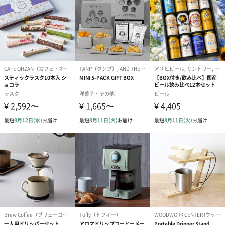
どなたでも使いやすい4色のラインナップからお選びいただけま
す。
Cores（コレス）シングルカップゴールドフィルター
美味しい一杯にこだわったゴールドフィルター
至福の一杯を、手軽に。
シングルカップゴールドフィルターは、美味しい一杯にこだわっ
た純金メッキのフィルターです。
好きな豆をセットしてお湯を注ぐだけで、誰でも簡単に楽しめま
す。
金属フィルターは豆本来の特徴がダイレクトに抽出されるためペ