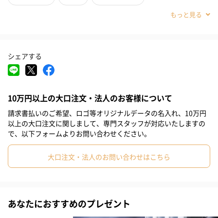
感。
カップを口にしたとたん、鼻から抜ける芳醇なアロマと味わいが
#誕生日×男子高校生
#誕生日×男子中学生
口の中いっぱいにやさしく広がります。
#誕生日×小学生高学年の男の子
#誕生日×取引先男性
シェアする
#誕生日×義母
#誕生日×義父
#誕生日×部下男性
ワイングラスのようなお洒落なデザイン
#誕生日×男子大学生
#誕生日×同僚男性
#誕生日×上司男性
ワイングラスのようなかたちは、マグの口を狭くすることによ
10万円以上の大口注文・法人のお客様について
#誕生日×祖父
#誕生日×祖母
#誕生日×母親
#誕生日×父親
り、口の中にコーヒーがスムーズに流れ入り、おいしさとアロマ
請求書払いのご希望、ロゴ等オリジナルデータの名入れ、10万円
#誕生日×妻
#誕生日×夫
#誕生日×女性
#誕生日×男性
を口の中全体で感じることができます。
以上の大口注文に関しまして、専門スタッフが対応いたしますの
で、以下フォームよりお問い合わせください。
#誕生日×彼氏
#入学祝い
#敬老の日
#クリスマス
口元のすぼんだ独特のかたちは、上部と下部2つの型をひとつにつ
大口注文・法人のお問い合わせはこちら
ないでいます。
#記念日
#お礼
#お祝い
#父の日
#母の日
#結婚祝い
その境目を消す作業は人の手によってとても繊細な作業でおこな
われ、一般的なマグカップとは、かかる工程と手間が大きく異な
#結婚祝い×男友達
#結婚祝い×男子高校生
ります。
あなたにおすすめのプレゼント
#結婚祝い×男子中学生
#結婚祝い×小学生高学年の男の子