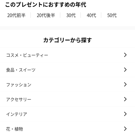
このプレゼントにおすすめの年代
20代前半
20代後半
30代
40代
50代
カテゴリーから探す
ハンドクリーム3本セッ
シャワージェル＆ハン
シャワージェ
コスメ・ビューティー
ト【ありがとう】
ドクリーム（ピンクグ
ドクリーム（
（1,100円）
レープフルーツ）
ッシュローズ）（
食品・スイーツ
（2,145円）
円）
ファッション
リラックスグッズ
アクセサリー
リラックスグッズを同梱してお届けします。
インテリア
花・植物