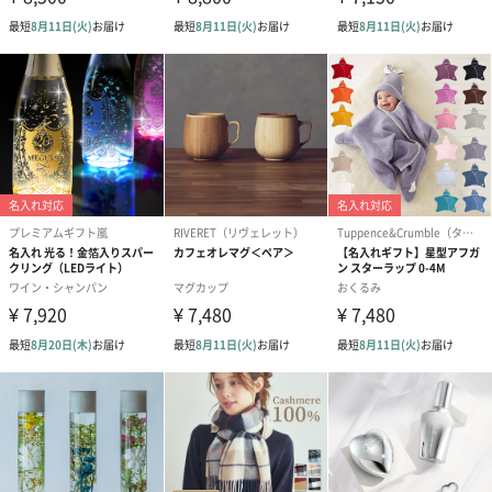
※のし下はご記入いただけません。
※カードのデザインは一部変更する場合があります。
結婚祝い（御結婚御
出産祝い（御出産御
内祝い_蝶結び
祝）（110円）
祝）（110円）
（110円）
結婚祝いちょい足しギフト
結婚祝いギフトへの＋αにおすすめです。新生活を彩るギフトオプ
ションをご用意いたしました。
商品と同梱してお届けいたします。