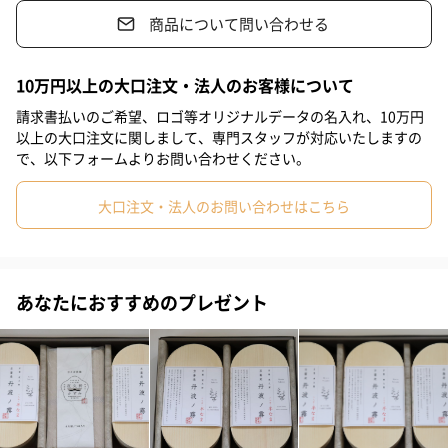
商品について問い合わせる
#男性
#男友達
#20代前半
#20代後半
#30代
#40代
#50代
#70代
#80代
#90代
京都府産のそばをつかった極細麺「夜久野かすみ」と、深煎りテ
10万円以上の大口注文・法人のお客様について
ィーバッグ入りのそば茶「霧ノ蕎麦茶」、そばの実の食感と香り
請求書払いのご希望、ロゴ等オリジナルデータの名入れ、10万円
が楽しめる「玄そばご飯の素」をセットにしました。
以上の大口注文に関しまして、専門スタッフが対応いたしますの
で、以下フォームよりお問い合わせください。
大口注文・法人のお問い合わせはこちら
夜久野かすみ
良質な京都府産のそば粉、国産小麦粉、塩のみで製麺した、純国
産、無添加の1.2㎜極細麺です。なめらかでのど越しが良く蕎麦の
あなたにおすすめのプレゼント
香りも楽しめる、新しい麺になっております。
霧ノ蕎麦茶