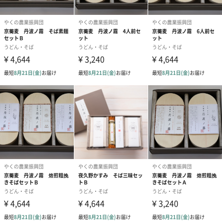
京都府福知山・夜久野産の良質なそばの使い、自社焙煎したティ
ーバッグ入りのそば茶で、急須などに熱湯を注ぐだけでお手軽に
深煎りの香ばしいそば茶を楽しめます。
玄そばご飯の素
京都府福知山・夜久野産の良質なそばの外皮を取り除いたそばの
実で、白米に混ぜて炊き込むことでそばの香りとそばの実のもっ
ちりとした食感が楽しめます。
京都・夜久野について
京都府で唯一の火山「宝山」の麓、黒ボク土（火山灰）の肥沃な
土壌に覆われた夜久野高原は霧が多く、昼夜の寒暖差が大きいこ
とから良質なそばが育ちます。