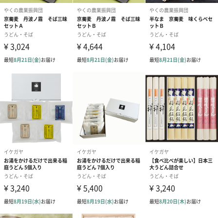
上質なそばの実から作られた上品な京都のお蕎麦。
「夜久野かすみ」は京都福知山・夜久野の情景が浮かぶ、霧がか
かる山々をイメージしたパッケージデザインです。
お世話になった方への贈り物に、贈ってみてはいかがでしょう
か。
商品詳細情報
原材料
【麺】小麦粉、そば粉、食塩
【つゆ】だし（鰹節、さば節、昆布、うるめ節、いわ
し節、宗田かつお節）、醤油（本醸造）、砂糖、鰹節
エキス、食塩、オリゴ糖、醸造酢、酵母エキス
【そば茶】そば
【そばの実】そば
幅×奥行×高
化粧箱：225mm×240mm×55mm
さ