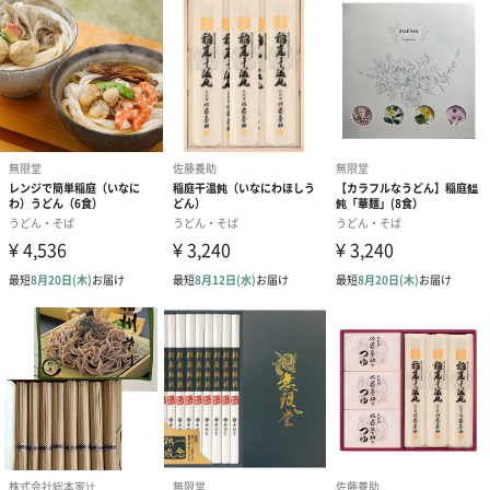
重さ
1150g
セット内容
【乾麺】80ｇ×4
【濃縮つゆ】25ml×4
【そば茶】7g×7
【そばの実】130g
アレルゲン
小麦、そば
賞味期限
製造から270日
原産国
日本