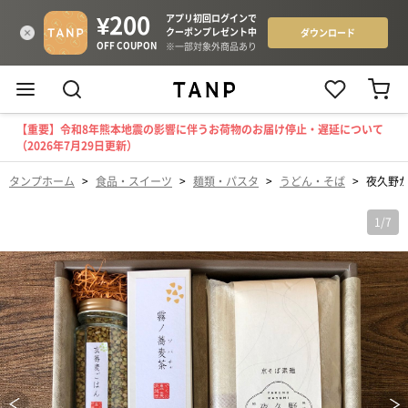
【重要】令和8年熊本地震の影響に伴うお荷物のお届け停止・遅延について
（2026年7月29日更新）
タンプホーム
>
食品・スイーツ
>
麺類・パスタ
>
うどん・そば
>
夜久野
1
/
7