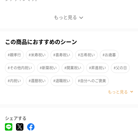
「夜久野かすみ」そば三昧セット
もっと見る
この商品におすすめのシーン
#親孝行
#米寿祝い
#喜寿祝い
#古希祝い
#お歳暮
#その他内祝い
#新築祝い
#開業祝い
#昇進祝い
#父の日
#内祝い
#還暦祝い
#退職祝い
#自分へのご褒美
#敬老の日
#お中元
#お礼
#お祝い
#上司女性
#取引先女性
#取引先男性
#義母
#義父
#部下女性
シェアする
#部下男性
#同僚男性
#同僚女性
#上司男性
#女友達
#祖父
#祖母
#母親
#父親
#妻
#夫
#女性