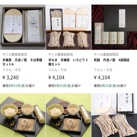
京都 福知山・夜久野は５０年以上前はそばの産地として有名で
したが、生産者の高齢化などにより一時衰退しました。「夜久野
のそば」の復活をかけて近隣の農家と協力し上質なそばを生産し
ております。
自社で生産・製粉したそば粉をすぐに製麺することで「挽きた
て・打ちたて」にこだわっています。
「やくの農業振興団」
霧が育てた京の蕎麦。
ワンランク上の贈り物