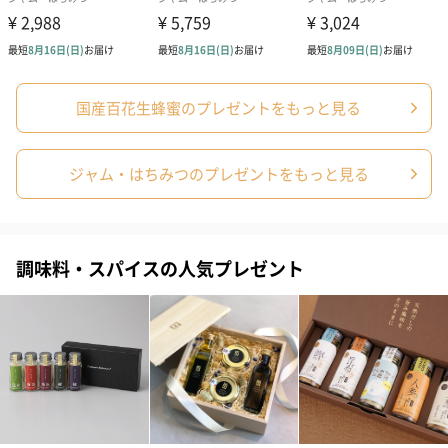
商品詳細情報
国産百花生蜂蜜のプレゼントをもっと見る
成分/原材料
蜂蜜
幅・奥行き・
［50g］
高さ
45mm・45mm・50mm
ジャム・はちみつのプレゼントをもっと見る
［140g］
60mm・60mm・75mm
［300g］
70mm・70mm・95mm
調味料・スパイスの人気プレゼント
外装の形状
瓶
重さ/内容量
［50g］
115g
［140g］
278g
［300g］
500g
お届け内容・
・蜂蜜本体×１
セット状態
・納品書×１