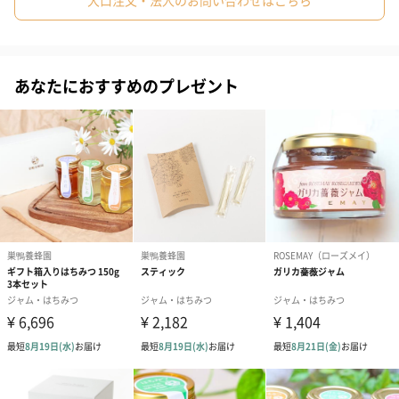
大口注文・法人のお問い合わせはこちら
#女性
#夫
#妻
#父親
#母親
#祖母
#女友達
●保存方法
#上司女性
#上司男性
#同僚女性
#同僚男性
#男子大学生
直射日光は避け、常温で保存してください。
白く結晶することがありますが、品質には変わりありませんの
あなたにおすすめのプレゼント
#女子大学生
#弟
#兄
#10代
#20代前半
#20代後半
で、湯煎してご利用ください。
#30代
#40代
#50代
#70代
ご注意
一歳児未満の乳幼児には食べさせないでください。
上質な品質
岡山の山々に囲まれた地で、小さな養蜂場で一つ一つ丁寧に職人
により糖度80%を確認しながら採蜜した、手を加えていない貴重
な非加熱非加工の生蜂蜜です。