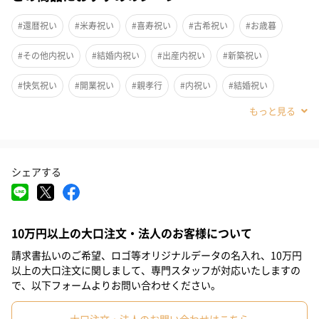
国産の非加熱非加工の生蜂蜜をご用意しております。
#還暦祝い
#米寿祝い
#喜寿祝い
#古希祝い
#お歳暮
百花蜜はいろいろな花の蜜のため、それぞれが個性あり、花の香
#その他内祝い
#結婚内祝い
#出産内祝い
#新築祝い
りも芳醇で
まさに食べる花の蜜を体感いただけます。
#快気祝い
#開業祝い
#親孝行
#内祝い
#結婚祝い
季節や地域、花の種類によって色も風味も異なります。
#送別会
#退職祝い
#自分へのご褒美
#引っ越し祝い
#敬老の日
#お中元
#サプライズ
#パーティー
#お礼
●原産地
シェアする
#お祝い
#父の日
#母の日
#取引先女性
#姉
#息子
日本（岡山県産）
#娘
#部下男性
#部下女性
#義父
#義母
#取引先男性
10万円以上の大口注文・法人のお客様について
#妹
#親戚男性
#親戚女性
#小学生高学年の男の子
●内容量
50g
請求書払いのご希望、ロゴ等オリジナルデータの名入れ、10万円
#小学生高学年の女の子
#男子中学生
#女子中学生
以上の大口注文に関しまして、専門スタッフが対応いたしますの
140g
で、以下フォームよりお問い合わせください。
300g
#男子高校生
#女子高校生
#祖父
#男友達
#男性