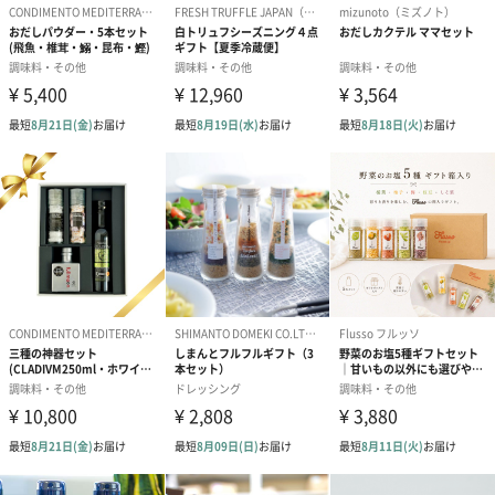
・会社パンフレット×１
賞味期限
製造日より2年
原産国
日本
アレルゲン
※1歳児未満のお子様へのご使用はお控えください。