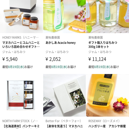
また、生の蜂蜜のため、花粉や糖の構成により結晶化しやすいも
のだったりしますが、それは逆に生の蜂蜜である証拠とも言えま
す。
深い味わい
色は綺麗な琥珀色です。
★利用法：スイーツ、料理
★効果効能：リラックス、肌のハリ・ツヤ
スタイリッシュなパッケージ