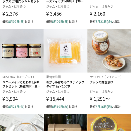
シンプルでスタイリッシュに仕上げております。
従来の蜂蜜のかわいらしいイメージより、高品質、上質になりま
す。
キッチンや食卓に置いておくだけでも、映えるようなパッケージ
に仕上げております。
また、花の種類でロゴ下の色合いを変えており、今後の商品ライ
ンナップにより、陳列した際に綺麗な色どりも少しは楽しめると
思います。
【国産百花生蜂蜜】
蜂蜜ブランド【Number8】の「Craft Pure Honey」では、
生の蜂蜜にこだわり日常をより彩り、健康的に過ごしていただき