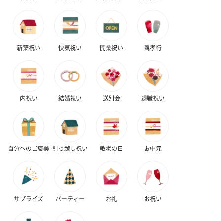
新築祝い
快気祝い
開業祝い
親孝行
内祝い
結婚祝い
送別会
退職祝い
自分へのご褒美
引っ越し祝い
敬老の日
お中元
サプライズ
パーティー
お礼
お祝い