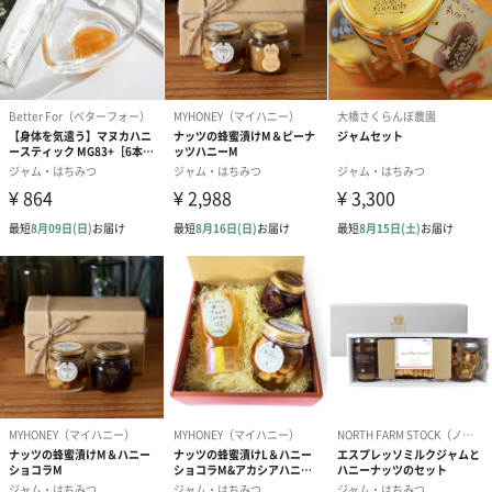
たい。
そんな想いを込め、小さな養蜂場で一つ一つ愛情を込めて作った
非加熱＆非加工の蜂蜜をご用意しております。
ご自宅で贅沢な蜂蜜を、、
こだわりのある【Number8】の蜂蜜をご自宅でお召し上がりいた
だけます。
ヨーグルトやパン、紅茶などいろんな食材と合わせていただける
ので
『今日は何と合わせようかな、、』
と楽しみながらお召し上がれるのも魅力です。
ちょっとした贈り物としても、ぜひ。