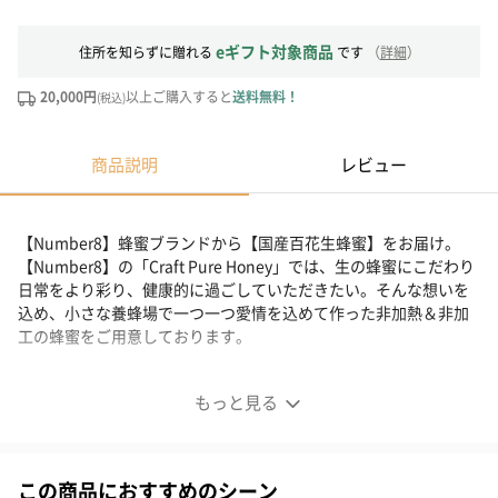
eギフト対象商品
住所を知らずに贈れる
です
（
詳細
）
20,000円
以上ご購入すると
送料無料！
(税込)
商品説明
レビュー
【Number8】蜂蜜ブランドから【国産百花生蜂蜜】をお届け。
【Number8】の「Craft Pure Honey」では、生の蜂蜜にこだわり
日常をより彩り、健康的に過ごしていただきたい。そんな想いを
込め、小さな養蜂場で一つ一つ愛情を込めて作った非加熱＆非加
工の蜂蜜をご用意しております。
食べる花の蜜
もっと見る
■国産百花生蜂蜜
この商品におすすめのシーン