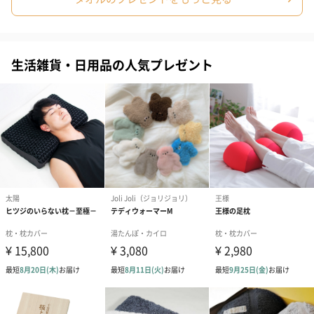
生活雑貨・日用品の人気プレゼント
結婚祝い（結婚御祝）
出産祝い（御出産祝）
金銀結び切り(
（110円）
（110円）
い用)（寿）（1
結婚祝いちょい足しギフト
結婚祝いギフトへの＋αにおすすめです。新生活を彩るギフトオプ
ションをご用意いたしました。
商品と同梱してお届けいたします。