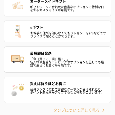
オーダーメイドギフト
ギフトシーンに合わせた豊富なオプションで特別な日
を彩るカスタマイズが可能です。
eギフト
お相手の住所を知らなくてもプレゼントをsnsなどでサ
ハンドクリーム3本セッ
シャワージェル＆ハン
シャワージェ
プライズで贈ることができます。
ト【ありがとう】
ドクリーム（ピンクグ
ドクリーム（
（1,100円）
レープフルーツ）
ッシュローズ）（
（2,145円）
円）
最短即日発送
「今日買って、明日届く」。
名入れや豊富なラッピングやオプションを施しても最
短で翌日にお届けが可能です。
リラックスグッズ
リラックスグッズを同梱してお届けします。
買えば買うほどお得に
会員ランクに応じてお得なクーポンが受け取れたり、
ポイント還元率がアップするなど特典がございます。
タンプについて詳しく見る