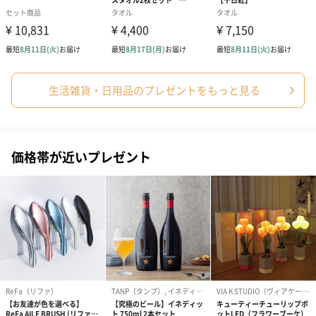
シーズンブーケ（ひま
ブーケ（ホワイトグリ
ブーケ（ピン
わり）（1,880円）
ーン）（1,650円）
（1,650円）
生活雑貨・日用品のプレゼントをもっと見る
ドライフラワー・プリザーブドフラワー
自然のお花で作ったドライフラワー・プリザーブドフラワーを同
梱します。
一部花材が写真と異なる場合がございます。予めご了承くださ
価格帯が近いプレゼント
い。パッケージに入れてお届けします。
プリザーブドフラワー
プリザーブドフラワー
アミュレット 