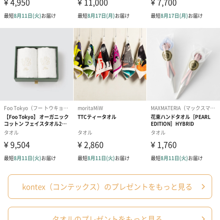
包装紙
ラッピングを施してお届けいたします。
ゴールド（390円）
ピンク（390円）
グリーン（39
短冊のし
商品の形質上、短冊型の熨斗紙で対応させていただいておりま
kontex（コンテックス）のプレゼントをもっと見る
す。
セット商品をご購入時に短冊のしオプションを選択された場合、
いずれかの商品1つに短冊のしを付けてお届けします。
タオルのプレゼントをもっと見る