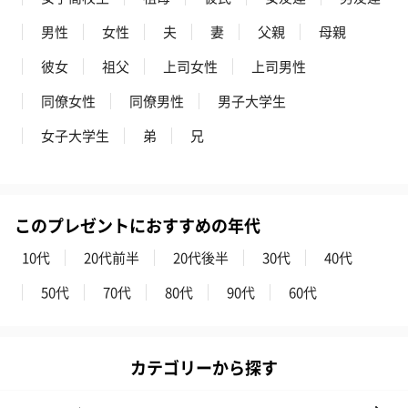
男性
女性
夫
妻
父親
母親
お酒
お酒を同梱してお届けいたします。
彼女
祖父
上司女性
上司男性
※20歳未満の方への酒類の販売はいたしません。
同僚女性
同僚男性
男子大学生
女子大学生
弟
兄
このプレゼントにおすすめの年代
10代
20代前半
20代後半
30代
40代
プレミアムビール イネ
実楽山田錦 特別純米
ジョニ－ウォ
ディット（712円）
酒（655円）
ブラック１２年（
50代
70代
80代
90代
60代
円）
カテゴリーから探す
おつまみ・その他
お酒にぴったりのおつまみ・サプリを同梱してお届けいたしま