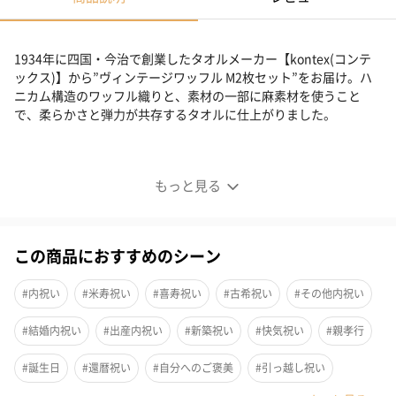
1934年に四国・今治で創業したタオルメーカー【kontex(コンテ
ックス)】から”ヴィンテージワッフル M2枚セット”をお届け。ハ
ニカム構造のワッフル織りと、素材の一部に麻素材を使うこと
で、柔らかさと弾力が共存するタオルに仕上がりました。
インテリアとの相性抜群
もっと見る
■ヴィンテージワッフル M2枚セット
癖になる拭き心地と安心感があるタオルになります。
この商品におすすめのシーン
ハニカム構造のワッフル織りと、素材の一部に麻素材を使うこと
#内祝い
#米寿祝い
#喜寿祝い
#古希祝い
#その他内祝い
で、柔らかさと弾力が共存するタオルに仕上がりました。
#結婚内祝い
#出産内祝い
#新築祝い
#快気祝い
#親孝行
そのデザイン性と落ち着いた雰囲気はインテリアと非常に相性の
#誕生日
#還暦祝い
#自分へのご褒美
#引っ越し祝い
いい商品です。