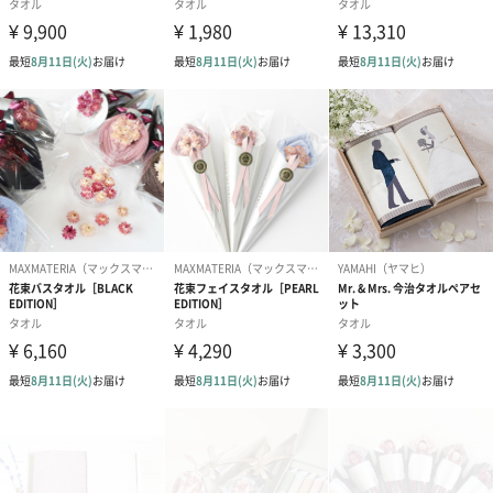
ダンボール装飾（ひま
ダンボール装飾（チュ
ダンボール装
わり）（720円）
ーリップ）（720円）
イトピンク×
ト）（580円）
紙袋
お渡し用の紙袋です。
商品に合わせたサイズをお届けします。
あり（280円）