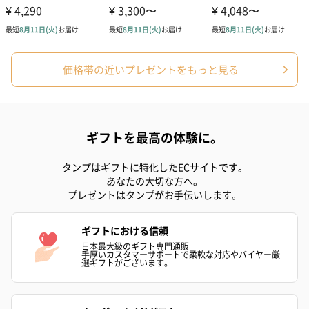
スイーツを同梱してお届けいたします。ギフトへの＋αにおすすめ
です。
価格帯の近いプレゼントをもっと見る
ギフトを最高の体験に。
ゼリーバウム カット
麦わらパンダバウム
3層デザート 
タンプはギフトに特化したECサイトです。
（レモン＆紅茶）（432
（バナナ味）（540円）
ェ〜国産フル
あなたの大切な方へ。
円）
り〜 3号（86
プレゼントはタンプがお手伝いします。
ギフトにおける信頼
日本最大級のギフト専門通販
スキンケアグッズ
手厚いカスタマーサポートで柔軟な対応やバイヤー厳
選ギフトがございます。
スキンケアグッズを同梱してお届けします。