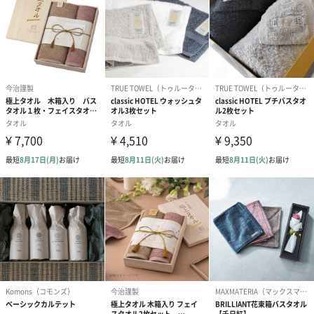
ブライダルロリポップ
ブライダルロリポップ
今治タオルケ
ドレス（いちご味)
タキシード（コーラ味)
ンドタオル・
（1,122円）
（1,122円）
タオル）（3,4
生花
生花のブーケを同梱します。
※9-15時にご注文いただく場合、最短のお届け可能日が通常より
も1日遅くなります。