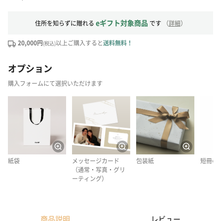
eギフト対象商品
住所を知らずに贈れる
です
（
詳細
）
20,000円
以上ご購入すると
送料無料！
(税込)
オプション
購入フォームにて選択いただけます
紙袋
メッセージカード
包装紙
短冊の
（通常・写真・グリ
ーティング）
商品説明
レビュー