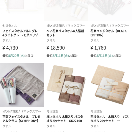
メッセージカード（通常・写真・グリーティング）
誕生日や結婚祝い・出産祝いなど、様々なシーンのメッセージカ
ードを同梱します。
メッセージカードや封筒のデザインは一部変更する場合がありま
す。
写真付きメッセージカ
写真付きメッセージカ
【誕生日】Hap
ード（680円）
ード（Thank you）ピ
Birthday ホ
ンク（680円）
刷なし）（11