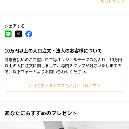
#敬老の日
#クリスマス
#お中元
#父の日
#母の日
#結婚祝い
#取引先男性
#姉
#息子
#娘
#姪
#甥
こだわりの品質
シェアする
#部下男性
#部下女性
#義父
#義母
#妹
#取引先女性
ボリューム感のあるワッフル織りなので、ご使用時に肌に接する
#親戚男性
#親戚女性
#小学生高学年の男の子
表面積が少なくサラッとした肌ざわりが特徴です。
10万円以上の大口注文・法人のお客様について
#小学生高学年の女の子
#男子中学生
#女子中学生
請求書払いのご希望、ロゴ等オリジナルデータの名入れ、10万円
水分をふき取ってもベタつきが少なく、素材に麻を使用すること
#男子高校生
#女子高校生
#祖母
#彼氏
#女友達
以上の大口注文に関しまして、専門スタッフが対応いたしますの
で清涼感のある使い心地になりました。
で、以下フォームよりお問い合わせください。
通気性の良いワッフル織りは、通常のパイルタオルより乾きが早
#男友達
#男性
#女性
#夫
#妻
#父親
#母親
く、部屋干しが増える梅雨の時期や、気温の低い冬場のご使用に
大口注文・法人のお問い合わせはこちら
#彼女
#祖父
#上司女性
#上司男性
#同僚女性
もおススメです。
#同僚男性
#男子大学生
#女子大学生
#弟
#兄
#10代
あなたにおすすめのプレゼント
#20代前半
#20代後半
#30代
#40代
#50代
#70代
奥行のあるカラー
#80代
#90代
#60代