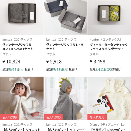
小さめのワッフルでインテリアにも相性が良いです。
綿と麻の糸を使用しており色の染まり方が違うため奥行きのある
【kontex(コンテックス)】
【kontex(コンテックス)】は1934年に四国・今治で創業したタオ
ルメーカーです。
「幸福の肌触り」をコンセプトに、使う人にとって最も良いカタ
チを思い浮かべながら、厳選した素材を使い、日本国内で安心・
安全なタオル作りを行っています。
ご自宅用にも、、贈り物としても、、