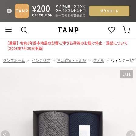
【重要】令和8年熊本地震の影響に伴うお荷物のお届け停止・遅延について
（2026年7月29日更新）
タンプホーム
>
インテリア
>
生活雑貨・日用品
>
タオル
>
ヴィンテージワ
1
/
11