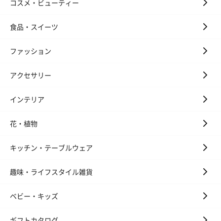
コスメ・ビューティー
す。
食品・スイーツ
ファッション
アクセサリー
インテリア
いぶりがっことチーズ
ごろっとうまみ チーズ
しょっつるナッ
のオイル漬（981円）
のオイル漬（塩麹&レモ
円）
ン）（981円）
花・植物
キッチン・テーブルウェア
趣味・ライフスタイル雑貨
ベビー・キッズ
ギフトカタログ