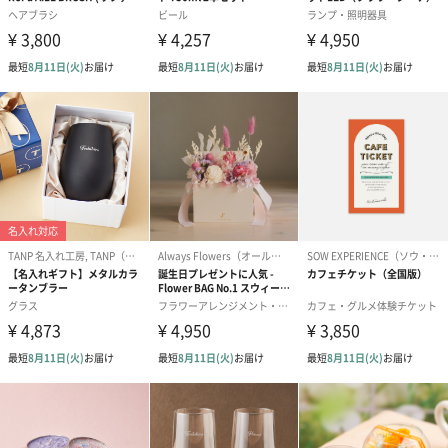
ブーケ（ピンク）
ブーケ（ブルー）
ク）（1,500円
（2,580円）
（2,580円）
ぬいぐるみ
愛らしいぬいぐるみを同梱してお届けします。
誕生日・記念日・出産祝いなどのシーンにおすすめです。
フラワーテディベア
テディベア（バニラ）
テディベア（
（2,390円）
（1,760円）
ル）（1,760円