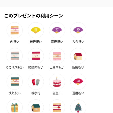
かき氷入浴剤4点セット
かき氷入浴剤4点セット
バスフラワー
このプレゼントの利用シーン
（ブルー）（748円）
（イエロー）（748円）
【Thank you】
円）
内祝い
米寿祝い
喜寿祝い
古希祝い
ハンドタオル・ハンカチ
ハンドタオル・ハンカチを同梱してお届けいたします。ギフトへ
の＋αにおすすめです。
その他内祝い
結婚内祝い
出産内祝い
新築祝い
快気祝い
親孝行
誕生日
還暦祝い
花束ハンドタオル（ピ
花束ハンドタオル（ブ
花束ハンドタ