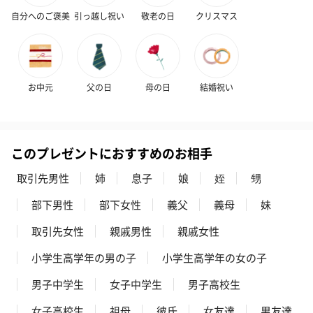
ンク）（1,760円）
ルー）（1,760円）
ワイト）（1,7
自分へのご褒美
引っ越し祝い
敬老の日
クリスマス
キャンドル・お香
お中元
父の日
母の日
結婚祝い
キャンドル・お香を同梱してお届けいたします。
このプレゼントにおすすめのお相手
取引先男性
姉
息子
娘
姪
甥
部下男性
部下女性
義父
義母
妹
取引先女性
親戚男性
親戚女性
フラッグカプセル：イ
フラッグカプセル：イ
ショートイン
ンセンススティック
ンセンススティック
（GRAPE AND
小学生高学年の男の子
小学生高学年の女の子
（END）（880円）
（St.OSMANTHUS）
（880円）
男子中学生
女子中学生
男子高校生
（880円）
女子高校生
祖母
彼氏
女友達
男友達