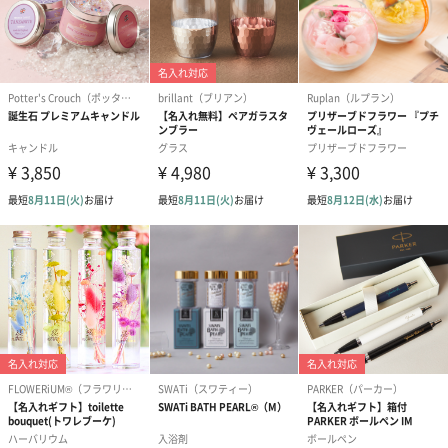
紅茶・コーヒー・スイーツ
紅茶・コーヒー・スイーツを同梱してお届けいたします。ギフト
への＋αにおすすめです。
アールグレイ（HAPPY
アールグレイティー
フルーツティー
BIRTHDAY TO YOU）
（660円）
円）
（660円）
スイーツ