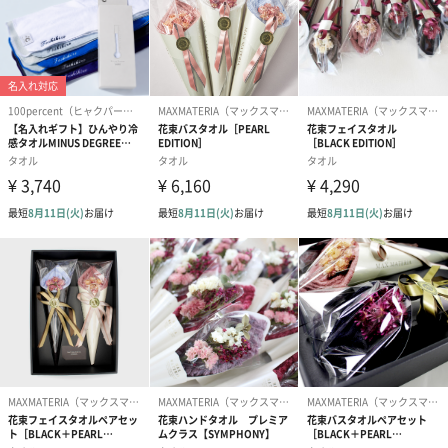
お届け内容・
フェイスタオル2枚
セット状態
サイズ/寸法
36×83cm
原産国
日本・今治
商品オプション情報
お届けボックスオプション
配送用のダンボールを装飾いたします。お相手のご住所に直接お
送りする際に人気のオプションです。お相手に直接手渡しする場
合は、紙袋との併用もおすすめです。