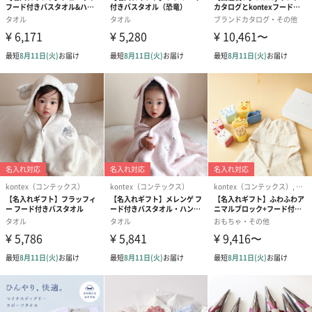
インテリアにも馴染むおしゃれなワッフルタオルはご自宅用には
もちろん、贈り物としても最適です。
シックで落ち着きのあるカラーにロゴの入った高級感漂うパッケ
ージも魅力です。
【kontex(コンテックス)】の”ヴィンテージワッフル M2枚セッ
ト”をお祝いの贈り物としていかがでしょうか。
商品詳細情報
成分/原材料
綿95％麻5％
幅・奥行き・
245mm・170mm・90mm
高さ（外箱に
入った状態）
外装の形状
四角い紙箱
重さ/内容量
248g