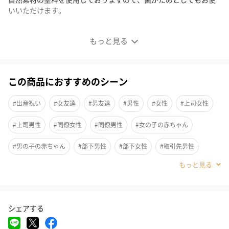
いいただけます。
もっと見る
この商品におすすめのシーン
#出産祝い
#女友達
#男友達
#男性
#女性
#上司女性
#上司男性
#同僚女性
#同僚男性
#女の子の赤ちゃん
#男の子の赤ちゃん
#部下男性
#部下女性
#取引先男性
#取引先女性
#親戚男性
#親戚女性
#0-1歳
#2歳
#20代前半
#20代後半
#30代
#40代
日本グッド・トイ受賞おもちゃ（2015年）
シェアする
■かに (水陸両用木のおもちゃ)