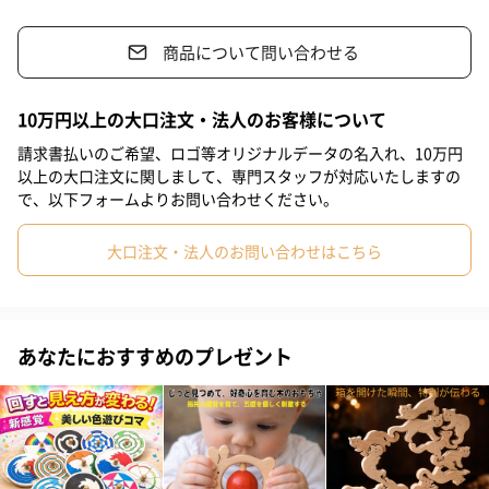
輪ゴムのパワーでスイスイ泳ぎます！このカニさんは、なんと！
商品について問い合わせる
お風呂で遊ぶ事が出来ます！
10万円以上の大口注文・法人のお客様について
中央にある水かきをクルクル回して水面に置くと、輪ゴムの力で
請求書払いのご希望、ロゴ等オリジナルデータの名入れ、10万円
水かきが回転しユーモラスに泳ぎ出します。お部屋の中でもクル
以上の大口注文に関しまして、専門スタッフが対応いたしますの
クル回して床に置くと横向きに歩き出しますよ。お子さんお孫さ
で、以下フォームよりお問い合わせください。
んとのお風呂遊びのお供に、是非とも使ってくださいね。
大口注文・法人のお問い合わせはこちら
※当商品は輪ゴムを使って遊びます。輪ゴムの数やかけ方はそれ
ぞれ工夫しましょう。お部屋で遊ぶ時は輪ゴムを2本に、お風呂で
は1本にするとスムーズに動き出します。お風呂で遊ばせたら日陰
に干してお手入れしてください。輪ゴムは使う度に新しいものに
あなたにおすすめのプレゼント
交換してください。
安心安全の日本製