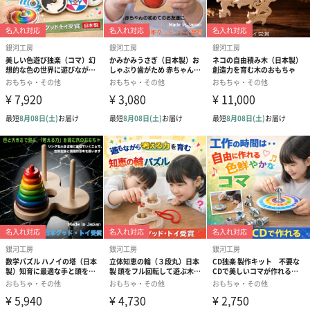
●銀河工房の女性職人が一つ一つ丁寧に作っています。長野産のヒ
ノキを使用しており、塗装はしてありませんのでお子様がなめて
しまっても安心です。
●柔らかく面取りしており、角ばった部分はありませんので、小さ
なお子様も安心して遊べる安心度の高いおもちゃです。
●このおもちゃには名入れ（有料）も可能です。お子様の名前をレ
ーザー刻印することができます。
「木のおもちゃ製作所 銀河工房」
安心安全のおもちゃ作り
「木のおもちゃ製作所 銀河工房」では赤ちゃんと大人が一緒に