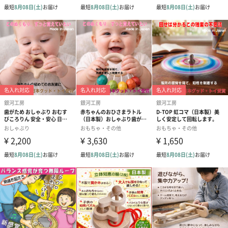
なって楽しめる、安全な木のおもちゃを考えています。赤ちゃん
にとって、ご両親や祖父母・親戚の方々と遊ぶ時間は、幸せな
「心のごはん」になります。
木のおもちゃは特に、赤ちゃんと周りの大人達がたくさん心のご
はんを食べられる、不思議なパワーが込められています。
口に入れても安全な、赤ちゃんの事を第一に考えた自信作です。
木のおもちゃはお風呂でも遊ぶことが出来ます。ハイハイから歩
けるようになるまで遊べます。
箱の蓋を開けると、ワクワクする豪華なおもちゃ達が赤ちゃんを
お出迎え。小さな手が握ってくれる木のおもちゃ達で味わう「幸
せのごはん」の時間を、大切な新しい家族と一緒に楽しんでくだ
さいね。