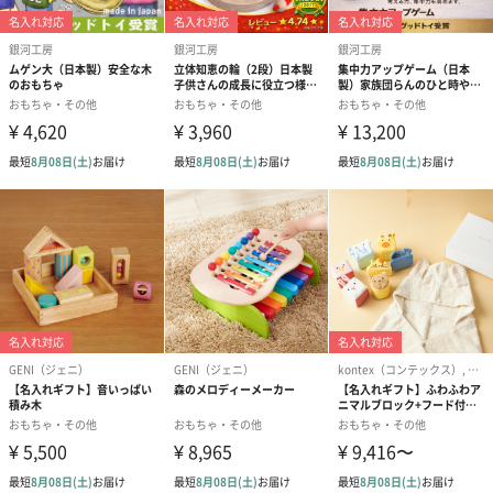
様々な贈り物に
大切なお子様へ...
ご友人、先輩、親戚の出産祝いに...
お誕生日やクリスマスに...
安心安全な「木のおもちゃ製作所 銀河工房」のおもちゃはいか
がでしょうか。
商品詳細情報
成分/原材料
長野県産 ひのき
サイズ/寸法
全長160mm×幅100mm
塗装
なし
重量
10g 商品重量 （梱包重量別）